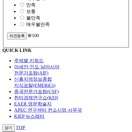
만족
보통
불만족
매우불만족
0
/100
QUICK LINK
주제별 키워드
아세안·인도·남아시아
전문가포럼(AIF)
신흥지역정보종합
지식포탈(EMERiCs)
중국전문가포럼(CSF)
한미경제연구소(KEI)
EAER 영문학술지
APEC 연구센터 컨소시엄 사무국
KIEP 뉴스레터
TOP
닫기