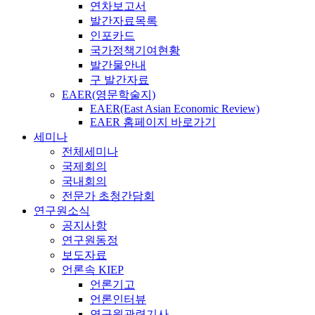
연차보고서
발간자료목록
인포카드
국가정책기여현황
발간물안내
구 발간자료
EAER(영문학술지)
EAER(East Asian Economic Review)
EAER 홈페이지 바로가기
세미나
전체세미나
국제회의
국내회의
전문가 초청간담회
연구원소식
공지사항
연구원동정
보도자료
언론속 KIEP
언론기고
언론인터뷰
연구원관련기사