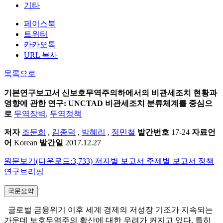
기타
페이스북
트위터
카카오톡
URL 복사
목록으로
기본연구보고서
신보호무역주의하에서의 비관세조치 현황과
영향에 관한 연구: UNCTAD 비관세조치 분류체계를 중심으
로
무역장벽
,
무역정책
저자
조문희
,
김종덕
,
박혜리
,
정민철
발간번호
17-24
자료언
어
Korean
발간일
2017.12.27
원문보기(다운로드:3,733)
저자별 보고서
주제별 보고서
정책
연구브리핑
국문요약
글로벌 금융위기 이후 세계 경제의 저성장 기조가 지속되는
가운데 보호무역주의 확산에 대한 우려가 커지고 있다. 특히