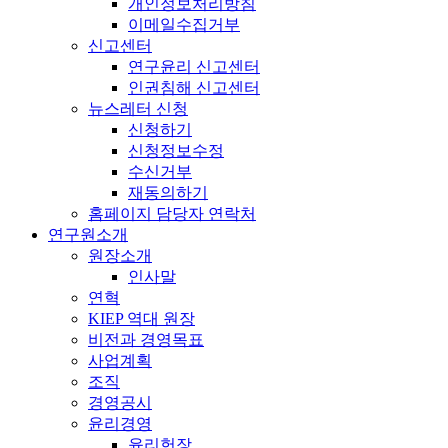
개인정보처리방침
이메일수집거부
신고센터
연구윤리 신고센터
인권침해 신고센터
뉴스레터 신청
신청하기
신청정보수정
수신거부
재동의하기
홈페이지 담당자 연락처
연구원소개
원장소개
인사말
연혁
KIEP 역대 원장
비전과 경영목표
사업계획
조직
경영공시
윤리경영
윤리헌장