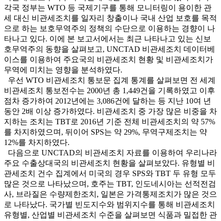
각국 정부는 WTO 등 국제기구를 통해 모니터링이 용이한 관
세 대신 비관세조치를 일자리 창출이나 국내 산업 보호를 목적
으로 하는 보호무역주의 정책의 수단으로 이용하는 경향이 나
타나고 있다. 이에 본 보고서에서는 최근 나타나고 있는 신보
호무역주의 동향을 살펴보고, UNCTAD 비관세조치 데이터베
이스를 이용하여 주요국의 비관세조치 현황 및 비관세조치가
무역에 미치는 영향을 분석하였다.
우선 WTO 비관세조치 통보문 집계 통계를 살펴보면 전 세계
비관세조치 통보전수는 2000년 총 1,449건을 기록하였고 이후
점차 증가하여 2012년에는 3,086건에 달하는 등 지난 10여 년
동안 2배 이상 증가하였다. 비관세조치 중 가장 많은 비중을 차
지하는 조치는 TBT로 2016년 기준 전체 비관세조치의 약 57%
를 차지하였으며, 뒤이어 SPS는 약 29%, 무역구제조치는 약
12%를 차지하였다.
다음으로 UNCTAD의 비관세조치 자료를 이용하여 우리나라
주요 수출상대국의 비관세조치 현황을 살펴보았다. 유형별 비
관세조치 건수 집계에서 미국의 경우 SPS와 TBT 두 유형 모두
많은 것으로 나타났으며, 호주는 TBT, 인도네시아는 선적전검
사, 브라질은 수량제한조치, 일본은 가격통제조치가 많은 것으
로 나타났다. 국가별 빈도지수와 범위지수를 통해 비관세조치
유형별, 산업별 비관세조치 수준을 살펴보면 식품과 밀접한 관