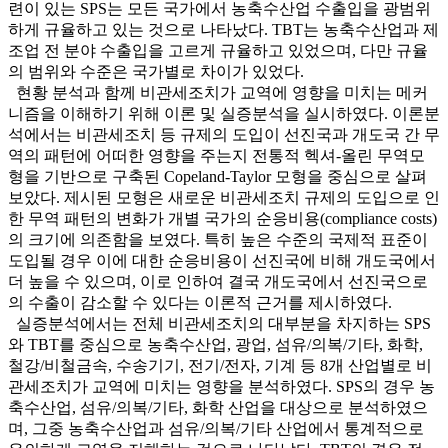
련이 있는 SPS는 모든 국가에서 농축수산업 수출입을 광범위
하게 규율하고 있는 것으로 나타났다. TBT는 농축수산업과 제
조업 전 분야 수출입을 고르게 규율하고 있었으며, 다만 규율
의 범위와 수준은 국가별로 차이가 있었다.
현황 분석과 함께 비관세조치가 교역에 영향을 미치는 메커
니즘을 이해하기 위해 이론 및 실증분석을 실시하였다. 이론분
석에서는 비관세조치 등 규제의 도입이 선진국과 개도국 간 무
역의 패턴에 어떠한 영향을 주는지 전통적 헥셔-올린 무역모
형을 기반으로 구축된 Copeland-Taylor 모형을 중심으로 살펴
보았다. 제시된 모형은 새로운 비관세조치 규제의 도입으로 인
한 무역 패턴의 변화가 개별 국가의 순응비용(compliance costs)
의 크기에 의존함을 보였다. 특히 높은 수준의 국제적 표준이
도입될 경우 이에 대한 순응비용이 선진국에 비해 개도국에서
더 높을 수 있으며, 이로 인하여 결국 개도국에서 선진국으로
의 수출이 감소할 수 있다는 이론적 근거를 제시하였다.
실증분석에서는 전체 비관세조치의 대부분을 차지하는 SPS
와 TBT를 중심으로 농축수산업, 광업, 섬유/의복/기타, 화학,
철강/비철금속, 수송기기, 전기/전자, 기계 등 8개 산업별로 비
관세조치가 교역에 미치는 영향을 분석하였다. SPS의 경우 농
축수산업, 섬유/의복/기타, 화학 산업을 대상으로 분석하였으
며, 그중 농축수산업과 섬유/의복/기타 산업에서 통계적으로