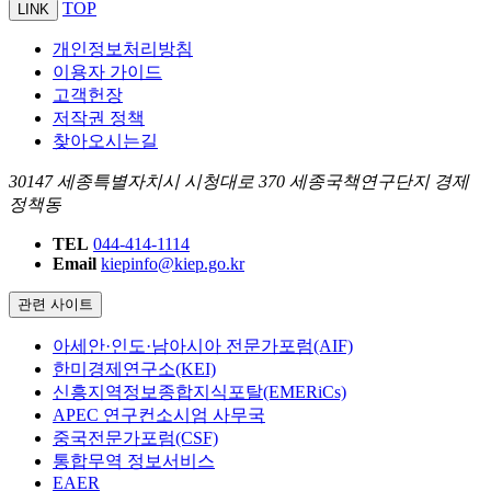
TOP
LINK
개인정보처리방침
이용자 가이드
고객헌장
저작권 정책
찾아오시는길
30147 세종특별자치시 시청대로 370 세종국책연구단지 경제
정책동
TEL
044-414-1114
Email
kiepinfo@kiep.go.kr
관련 사이트
아세안·인도·남아시아 전문가포럼(AIF)
한미경제연구소(KEI)
신흥지역정보종합지식포탈(EMERiCs)
APEC 연구컨소시엄 사무국
중국전문가포럼(CSF)
통합무역 정보서비스
EAER