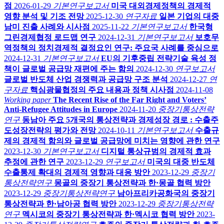
점
2026-01-29
기본연구보고서
미국 대외경제정책의 경제적
영향 분석 및 기조 전망
2025-12-30
연구자료
일본 기업의 대중
남미 진출 사례와 시사점
2025-11-22
기본연구보고서
한국형
그린경제협정 로드맵 연구
2024-12-31
기본연구보고서
보호무
역정책의 정치경제적 결정요인 연구: 주요국 사례를 중심으로
2024-12-31
기본연구보고서
EU의 기후중립 전략기술 육성 정
책이 글로벌 공급망 재편에 주는 함의
2024-12-30
연구보고서
글로벌 반도체 산업 경쟁력과 공급망 구조 분석
2024-12-27
연
구자료
핵심광물협정의 주요 내용과 정책 시사점
2024-11-08
Working paper
The Recent Rise of the Far Right and Voters’
Anti-Refugee Attitudes in Europe
2024-11-20
중장기통상전략
연구
동남아 주요 5개국의 통상전략과 경제성장 경로 : 수출주
도성장전략의 평가와 전망
2024-10-11
기본연구보고서
수출규
제의 경제적 함의와 글로벌 공급망에 미치는 영향에 관한 연구
2023-12-30
기본연구보고서
디지털 통상규범의 경제적 효과
추정에 관한 연구
2023-12-29
연구보고서
미국의 대중 반도체
수출통제 확대의 경제적 영향과 대응 방안
2023-12-29
중장기
통상전략연구
몽골의 중장기 통상전략과 한·몽골 협력 방안
2023-12-29
중장기통상전략연구
남아프리카공화국의 중장기
통상전략과 한·남아공 협력 방안
2023-12-29
중장기통상전략
연구
멕시코의 중장기 통상전략과 한·멕시코 협력 방안
2023-