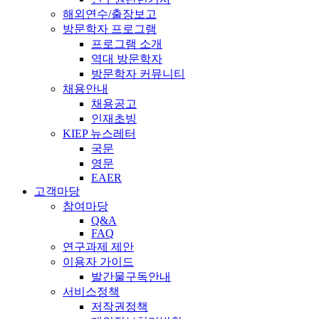
해외연수/출장보고
방문학자 프로그램
프로그램 소개
역대 방문학자
방문학자 커뮤니티
채용안내
채용공고
인재초빙
KIEP 뉴스레터
국문
영문
EAER
고객마당
참여마당
Q&A
FAQ
연구과제 제안
이용자 가이드
발간물구독안내
서비스정책
저작권정책