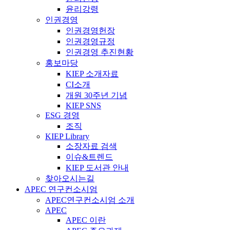
윤리강령
인권경영
인권경영헌장
인권경영규정
인권경영 추진현황
홍보마당
KIEP 소개자료
CI소개
개원 30주년 기념
KIEP SNS
ESG 경영
조직
KIEP Library
소장자료 검색
이슈&트렌드
KIEP 도서관 안내
찾아오시는길
APEC 연구컨소시엄
APEC연구컨소시엄 소개
APEC
APEC 이란