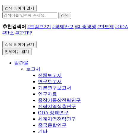
검색 레이어 열기
검색
추천검색어
#트럼프2기
#경제안보
#미중경쟁
#반도체
#ODA
#탄소
#CPTPP
검색 레이어 닫기
전체메뉴 열기
발간물
보고서
전체보고서
연구보고서
기본연구보고서
연구자료
중장기통상전략연구
전략지역심층연구
ODA 정책연구
세계지역전략연구
중국종합연구
기타