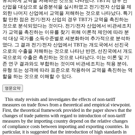
유의하게 교역을 저해하는 것으로 나타났다. TBT의 경우 전
산업을 대상으로 실증분석을 실시하였고 전기/전자 산업을 제
외한 나머지 산업에서 교역을 저해하는 것으로 나타났다. 특기
할 만한 점은 전기/전자 산업의 경우 TBT가 교역을 촉진하는
것으로 분석되었다는 것이다. 전기/전자 산업에서 비관세조치
가 교역을 촉진하는 이유를 찾기 위해 이론적 제안에 따라 분
석 대상 국가를 소득수준별로 세분화하여 추가적으로 분석하
였다. 그 결과 전기/전자 산업에서 TBT는 개도국에서 선진국
으로의 수출을 저해하는 것으로 나타난 반면, 선진국에서 개도
국으로의 수출은 촉진하는 것으로 나타났다. 이는 이론 및 기
존 연구 결과와도 부합하는 것이며 비관세조치는 적용 분야,
유형 또는 성격에 따라 표준으로 작용하여 교역을 촉진하는 역
할을 하는 것으로 이해할 수 있다.
영문요약
This study revisits and investigates the effects of non-tariff
measures on trade flows from a theoretical and empirical viewpoint.
First, the theoretical framework provided in the paper shows that the
changes of trade patterns with regard to introduction of non-tariff
measures by the importing country depend on the relative changes
of compliance costs between importing and exporting countries. In
particular, it is suggested that the introduction of high standards in