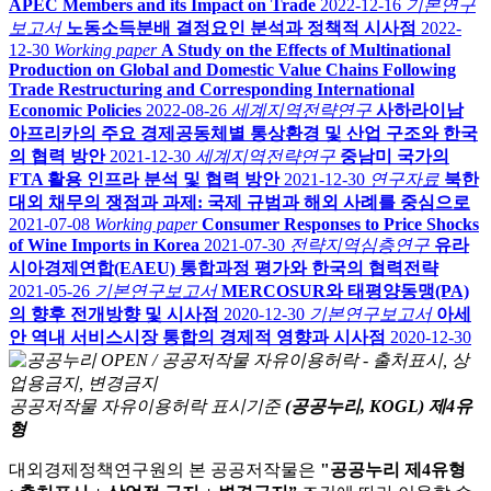
APEC Members and its Impact on Trade
2022-12-16
기본연구
보고서
노동소득분배 결정요인 분석과 정책적 시사점
2022-
12-30
Working paper
A Study on the Effects of Multinational
Production on Global and Domestic Value Chains Following
Trade Restructuring and Corresponding International
Economic Policies
2022-08-26
세계지역전략연구
사하라이남
아프리카의 주요 경제공동체별 통상환경 및 산업 구조와 한국
의 협력 방안
2021-12-30
세계지역전략연구
중남미 국가의
FTA 활용 인프라 분석 및 협력 방안
2021-12-30
연구자료
북한
대외 채무의 쟁점과 과제: 국제 규범과 해외 사례를 중심으로
2021-07-08
Working paper
Consumer Responses to Price Shocks
of Wine Imports in Korea
2021-07-30
전략지역심층연구
유라
시아경제연합(EAEU) 통합과정 평가와 한국의 협력전략
2021-05-26
기본연구보고서
MERCOSUR와 태평양동맹(PA)
의 향후 전개방향 및 시사점
2020-12-30
기본연구보고서
아세
안 역내 서비스시장 통합의 경제적 영향과 시사점
2020-12-30
공공저작물 자유이용허락 표시기준
(공공누리, KOGL) 제4유
형
대외경제정책연구원의 본 공공저작물은
"공공누리 제4유형