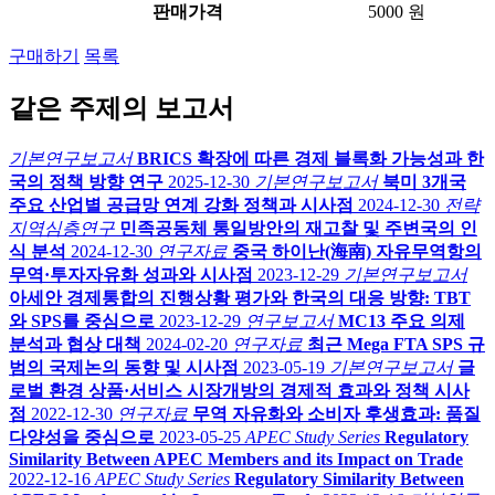
판매가격
5000 원
구매하기
목록
같은 주제의 보고서
기본연구보고서
BRICS 확장에 따른 경제 블록화 가능성과 한
국의 정책 방향 연구
2025-12-30
기본연구보고서
북미 3개국
주요 산업별 공급망 연계 강화 정책과 시사점
2024-12-30
전략
지역심층연구
민족공동체 통일방안의 재고찰 및 주변국의 인
식 분석
2024-12-30
연구자료
중국 하이난(海南) 자유무역항의
무역·투자자유화 성과와 시사점
2023-12-29
기본연구보고서
아세안 경제통합의 진행상황 평가와 한국의 대응 방향: TBT
와 SPS를 중심으로
2023-12-29
연구보고서
MC13 주요 의제
분석과 협상 대책
2024-02-20
연구자료
최근 Mega FTA SPS 규
범의 국제논의 동향 및 시사점
2023-05-19
기본연구보고서
글
로벌 환경 상품·서비스 시장개방의 경제적 효과와 정책 시사
점
2022-12-30
연구자료
무역 자유화와 소비자 후생효과: 품질
다양성을 중심으로
2023-05-25
APEC Study Series
Regulatory
Similarity Between APEC Members and its Impact on Trade
2022-12-16
APEC Study Series
Regulatory Similarity Between