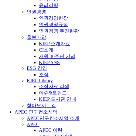
윤리강령
인권경영
인권경영헌장
인권경영규정
인권경영 추진현황
홍보마당
KIEP 소개자료
CI소개
개원 30주년 기념
KIEP SNS
ESG 경영
조직
KIEP Library
소장자료 검색
이슈&트렌드
KIEP 도서관 안내
찾아오시는길
APEC 연구컨소시엄
APEC연구컨소시엄 소개
APEC
APEC 이란