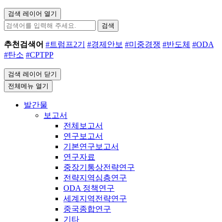
검색 레이어 열기
검색
추천검색어
#트럼프2기
#경제안보
#미중경쟁
#반도체
#ODA
#탄소
#CPTPP
검색 레이어 닫기
전체메뉴 열기
발간물
보고서
전체보고서
연구보고서
기본연구보고서
연구자료
중장기통상전략연구
전략지역심층연구
ODA 정책연구
세계지역전략연구
중국종합연구
기타