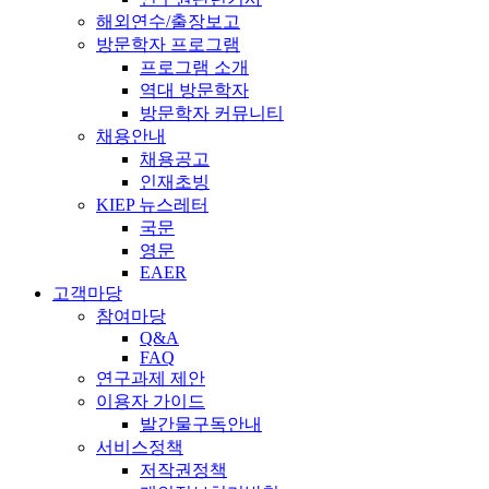
해외연수/출장보고
방문학자 프로그램
프로그램 소개
역대 방문학자
방문학자 커뮤니티
채용안내
채용공고
인재초빙
KIEP 뉴스레터
국문
영문
EAER
고객마당
참여마당
Q&A
FAQ
연구과제 제안
이용자 가이드
발간물구독안내
서비스정책
저작권정책