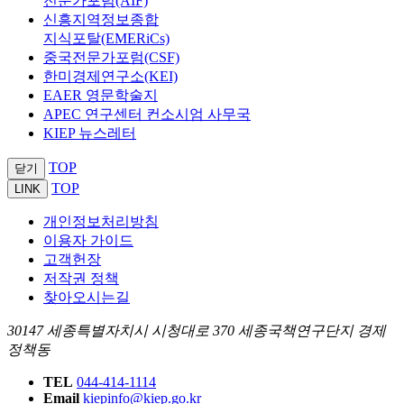
전문가포럼(AIF)
신흥지역정보종합
지식포탈(EMERiCs)
중국전문가포럼(CSF)
한미경제연구소(KEI)
EAER 영문학술지
APEC 연구센터 컨소시엄 사무국
KIEP 뉴스레터
TOP
닫기
TOP
LINK
개인정보처리방침
이용자 가이드
고객헌장
저작권 정책
찾아오시는길
30147 세종특별자치시 시청대로 370 세종국책연구단지 경제
정책동
TEL
044-414-1114
Email
kiepinfo@kiep.go.kr