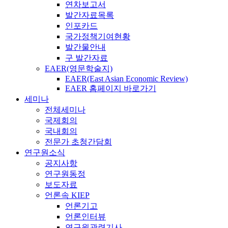
연차보고서
발간자료목록
인포카드
국가정책기여현황
발간물안내
구 발간자료
EAER(영문학술지)
EAER(East Asian Economic Review)
EAER 홈페이지 바로가기
세미나
전체세미나
국제회의
국내회의
전문가 초청간담회
연구원소식
공지사항
연구원동정
보도자료
언론속 KIEP
언론기고
언론인터뷰
연구원관련기사