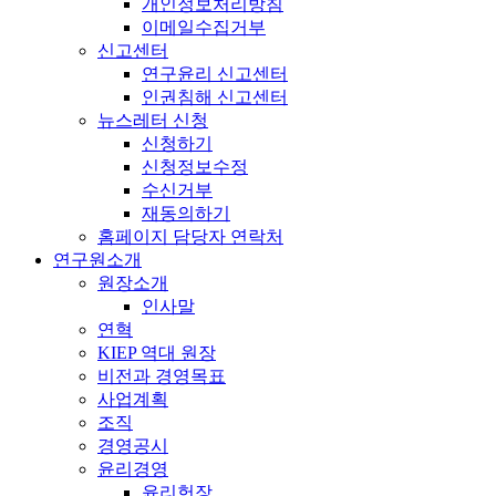
개인정보처리방침
이메일수집거부
신고센터
연구윤리 신고센터
인권침해 신고센터
뉴스레터 신청
신청하기
신청정보수정
수신거부
재동의하기
홈페이지 담당자 연락처
연구원소개
원장소개
인사말
연혁
KIEP 역대 원장
비전과 경영목표
사업계획
조직
경영공시
윤리경영
윤리헌장