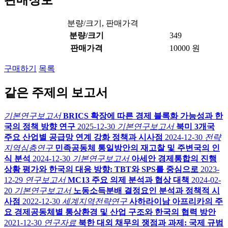
판매정보
분량/크기, 판매가격
분량/크기
349
판매가격
10000 원
구매하기
목록
같은 주제의 보고서
기본연구보고서
BRICS 확장에 따른 경제 블록화 가능성과 한
국의 정책 방향 연구
2025-12-30
기본연구보고서
북미 3개국
주요 산업별 공급망 연계 강화 정책과 시사점
2024-12-30
전략
지역심층연구
민족공동체 통일방안의 재고찰 및 주변국의 인
식 분석
2024-12-30
기본연구보고서
아세안 경제통합의 진행
상황 평가와 한국의 대응 방향: TBT와 SPS를 중심으로
2023-
12-29
연구보고서
MC13 주요 의제 분석과 협상 대책
2024-02-
20
기본연구보고서
노동소득분배 결정요인 분석과 정책적 시
사점
2022-12-30
세계지역전략연구
사하라이남 아프리카의 주
요 경제공동체별 통상환경 및 산업 구조와 한국의 협력 방안
2021-12-30
연구자료
북한 대외 채무의 쟁점과 과제: 국제 규범