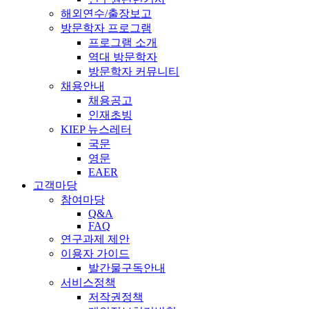
해외연수/출장보고
방문학자 프로그램
프로그램 소개
역대 방문학자
방문학자 커뮤니티
채용안내
채용공고
인재초빙
KIEP 뉴스레터
국문
영문
EAER
고객마당
참여마당
Q&A
FAQ
연구과제 제안
이용자 가이드
발간물구독안내
서비스정책
저작권정책