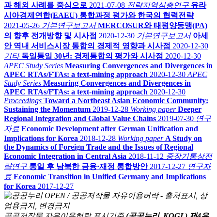
과 해외 사례를 중심으로
2021-07-08
전략지역심층연구
유라
시아경제연합(EAEU) 통합과정 평가와 한국의 협력전략
2021-05-26
기본연구보고서
MERCOSUR와 태평양동맹(PA)
의 향후 전개방향 및 시사점
2020-12-30
기본연구보고서
아세
안 역내 서비스시장 통합의 경제적 영향과 시사점
2020-12-30
기타
독일통일 30년: 경제통합의 평가와 시사점
2020-12-30
APEC Study Series
Measuring Convergences and Divergences in
APEC RTAs/FTAs: a text-mining approach
2020-12-30
APEC
Study Series
Measuring Convergences and Divergences in
APEC RTAs/FTAs: a text-mining approach
2020-12-30
Proceedings
Toward a Northeast Asian Economic Community:
Sustaining the Momentum
2019-12-28
Working paper
Deeper
Regional Integration and Global Value Chains
2019-07-30
연구
자료
Economic Development after German Unification and
Implications for Korea
2018-12-28
Working paper
A Study on
the Dynamics of Foreign Trade and the Issues of Regional
Economic Integration in Central Asia
2018-11-12
중장기통상전
략연구
통일 후 남북한 금융·재정 통합방안
2017-12-27
연구자
료
Economic Transition in Unified Germany and Implications
for Korea
2017-12-27
공공저작물 자유이용허락 표시기준
(공공누리, KOGL) 제4유