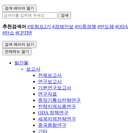
검색 레이어 열기
검색
추천검색어
#트럼프2기
#경제안보
#미중경쟁
#반도체
#ODA
#탄소
#CPTPP
검색 레이어 닫기
전체메뉴 열기
발간물
보고서
전체보고서
연구보고서
기본연구보고서
연구자료
중장기통상전략연구
전략지역심층연구
ODA 정책연구
세계지역전략연구
중국종합연구
기타