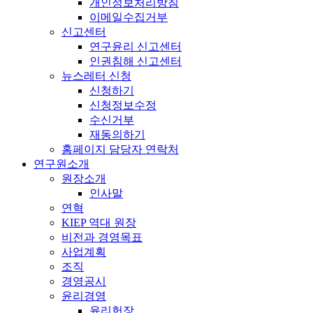
개인정보처리방침
이메일수집거부
신고센터
연구윤리 신고센터
인권침해 신고센터
뉴스레터 신청
신청하기
신청정보수정
수신거부
재동의하기
홈페이지 담당자 연락처
연구원소개
원장소개
인사말
연혁
KIEP 역대 원장
비전과 경영목표
사업계획
조직
경영공시
윤리경영
윤리헌장