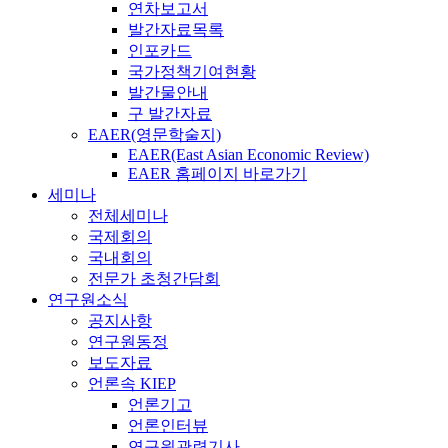
연차보고서
발간자료목록
인포카드
국가정책기여현황
발간물안내
구 발간자료
EAER(영문학술지)
EAER(East Asian Economic Review)
EAER 홈페이지 바로가기
세미나
전체세미나
국제회의
국내회의
전문가 초청간담회
연구원소식
공지사항
연구원동정
보도자료
언론속 KIEP
언론기고
언론인터뷰
연구원관련기사