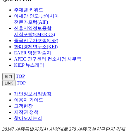
주제별 키워드
아세안·인도·남아시아
전문가포럼(AIF)
신흥지역정보종합
지식포탈(EMERiCs)
중국전문가포럼(CSF)
한미경제연구소(KEI)
EAER 영문학술지
APEC 연구센터 컨소시엄 사무국
KIEP 뉴스레터
TOP
닫기
TOP
LINK
개인정보처리방침
이용자 가이드
고객헌장
저작권 정책
찾아오시는길
30147 세종특별자치시 시청대로 370 세종국책연구단지 경제