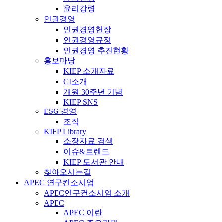
윤리강령
인권경영
인권경영헌장
인권경영규정
인권경영 추진현황
홍보마당
KIEP 소개자료
CI소개
개원 30주년 기념
KIEP SNS
ESG 경영
조직
KIEP Library
소장자료 검색
이슈&트렌드
KIEP 도서관 안내
찾아오시는길
APEC 연구컨소시엄
APEC연구컨소시엄 소개
APEC
APEC 이란