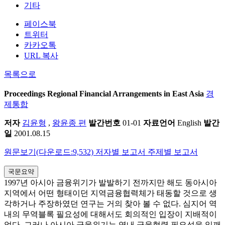
기타
페이스북
트위터
카카오톡
URL 복사
목록으로
Proceedings
Regional Financial Arrangements in East Asia
경
제통합
저자
김윤형
,
왕윤종 편
발간번호
01-01
자료언어
English
발간
일
2001.08.15
원문보기(다운로드:9,532)
저자별 보고서
주제별 보고서
국문요약
1997년 아시아 금융위기가 발발하기 전까지만 해도 동아시아
지역에서 어떤 형태이던 지역금융협력체가 태동할 것으로 생
각하거나 주장하였던 연구는 거의 찾아 볼 수 없다. 심지어 역
내의 무역블록 필요성에 대해서도 회의적인 입장이 지배적이
었다. 그러나 아시아 금융위기는 역내 금융협력 필요성을 일깨