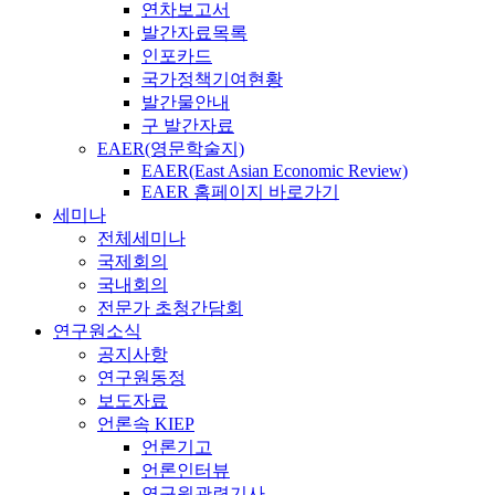
연차보고서
발간자료목록
인포카드
국가정책기여현황
발간물안내
구 발간자료
EAER(영문학술지)
EAER(East Asian Economic Review)
EAER 홈페이지 바로가기
세미나
전체세미나
국제회의
국내회의
전문가 초청간담회
연구원소식
공지사항
연구원동정
보도자료
언론속 KIEP
언론기고
언론인터뷰
연구원관련기사