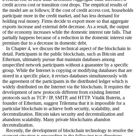
credit access cost or transition cost drops. The empirical results of
the model are as follows; If the cost of credit access cost, households
participate more in the credit market, and has less demand for
holding real money. Firms decide to export more so that aggregate
exports increase and external debt decrease. As a result, the output
of the economy increases while the domestic interest rate falls. That
partially happens because of a reduction in the domestic interest rate
premium due to a decrease in domestic debt.
In Chapter 4, we discuss the technical aspect of the blockchain in
detail. Participants in the public blockchain, such as Bitcoin and
Etherium, ultimately pursue that maintain databases among
unspecified network participants without a guarantee by a specific
group. While the Internet is copying or modifying databases that are
stored in a specific place, it revises databases simultaneously with
the agreement of the participants in the distributed ledger which is
widely distributed on the Internet via the blockchain. It requires the
development of new protocols different from existing Internet
protocols such as TCP / IP, SMTP, and HTTP. Vitalik Buterin, a
founder of Etherium, suggest Trilemma that it is impossible for a
particular blockchain to achieve both security, scalability, and
decentralization. Bitcoin takes security and decentralization and
abandons scalability. Many private blockchains abandon
decentralization.
Recently, the development of blockchain technology to resolve the
stagnant situation is proceeding in the following two directions.