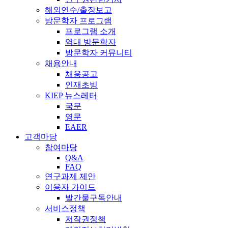
해외연수/출장보고
방문학자 프로그램
프로그램 소개
역대 방문학자
방문학자 커뮤니티
채용안내
채용공고
인재초빙
KIEP 뉴스레터
국문
영문
EAER
고객마당
참여마당
Q&A
FAQ
연구과제 제안
이용자 가이드
발간물구독안내
서비스정책
저작권정책