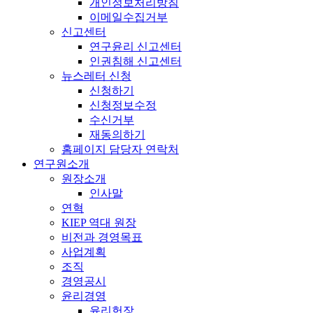
개인정보처리방침
이메일수집거부
신고센터
연구윤리 신고센터
인권침해 신고센터
뉴스레터 신청
신청하기
신청정보수정
수신거부
재동의하기
홈페이지 담당자 연락처
연구원소개
원장소개
인사말
연혁
KIEP 역대 원장
비전과 경영목표
사업계획
조직
경영공시
윤리경영
윤리헌장