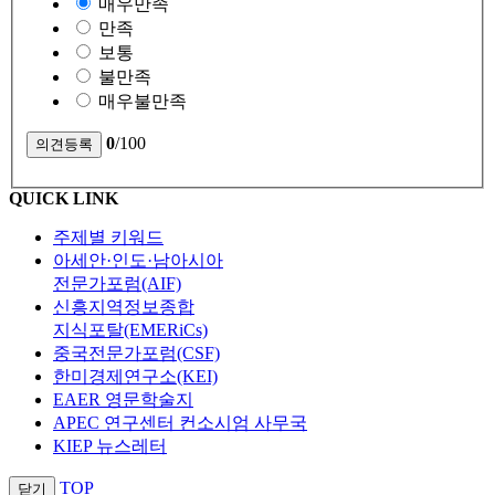
매우만족
만족
보통
불만족
매우불만족
0
/100
QUICK LINK
주제별 키워드
아세안·인도·남아시아
전문가포럼(AIF)
신흥지역정보종합
지식포탈(EMERiCs)
중국전문가포럼(CSF)
한미경제연구소(KEI)
EAER 영문학술지
APEC 연구센터 컨소시엄 사무국
KIEP 뉴스레터
TOP
닫기