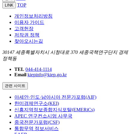
TOP
LINK
개인정보처리방침
이용자 가이드
고객헌장
저작권 정책
찾아오시는길
30147 세종특별자치시 시청대로 370 세종국책연구단지 경제
정책동
TEL
044-414-1114
Email
kiepinfo@kiep.go.kr
관련 사이트
아세안·인도·남아시아 전문가포럼(AIF)
한미경제연구소(KEI)
신흥지역정보종합지식포탈(EMERiCs)
APEC 연구컨소시엄 사무국
중국전문가포럼(CSF)
통합무역 정보서비스