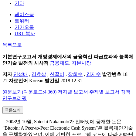
기타
페이스북
트위터
카카오톡
URL 복사
목록으로
기본연구보고서
개방경제에서의 금융혁신 파급효과와 블록체
인기술 발전의 시사점
금융제도
,
자본시장
저자
안성배
,
김효상
,
신꽃비
,
장희수
,
김지수
발간번호
18-
21
자료언어
Korean
발간일
2018.12.31
원문보기(다운로드:4,369)
저자별 보고서
주제별 보고서
정책
연구브리핑
국문요약
2008년 10월, Satoshi Nakamoto가 인터넷에 공개한 논문
“Bitcoin: A Peer-to-Peer Electronic Cash System”은 블록체인기술
을 구체화하였으며, 이에 기반한 프로그램 코드에 따라 2009년