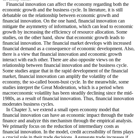
Financial innovation can affect the economy regarding both the
economic growth and the business cycle. In literature, it is still
debatable on the relationship between economic growth and
financial innovation. On the one hand, financial innovation can
mitigate the asymmetry of information, which can lead to economic
growth by increasing the efficiency of resource allocation. Some
studies, on the other hand, show that economic growth leads to
financial innovation. The financial market develops with increased
financial demand as a consequence of economic development. Also,
there is a view that financial innovation and economic growth
interact with each other. There are also opposite views on the
relationship between financial innovation and the business cycle.
Some studies argue that in the rapid development of the financial
market, financial innovation can amplify the volatility of the
economy, the so-called boom-bust cycle. In the meanwhile, some
studies interpret the Great Moderation, which is a period when
macroeconomic volatility has been steadily declining since the mid-
1980s, as a result of financial innovation. Thus, financial innovation
moderates business cycles.
In Chapter 3, we extend a small open economy model that
financial innovation can have an economic impact through the trade
finance and analyze this mechanism through the empirical analysis.
We primarily focus on the reduction of intermediary costs as
financial innovation. In the model, credit accessibility of firms plays
a crucial role in their trade decisions. Aggregate trade increases if