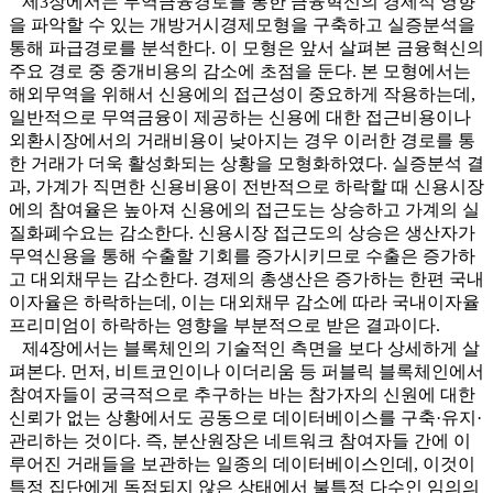
제3장에서는 무역금융경로를 통한 금융혁신의 경제적 영향
을 파악할 수 있는 개방거시경제모형을 구축하고 실증분석을
통해 파급경로를 분석한다. 이 모형은 앞서 살펴본 금융혁신의
주요 경로 중 중개비용의 감소에 초점을 둔다. 본 모형에서는
해외무역을 위해서 신용에의 접근성이 중요하게 작용하는데,
일반적으로 무역금융이 제공하는 신용에 대한 접근비용이나
외환시장에서의 거래비용이 낮아지는 경우 이러한 경로를 통
한 거래가 더욱 활성화되는 상황을 모형화하였다. 실증분석 결
과, 가계가 직면한 신용비용이 전반적으로 하락할 때 신용시장
에의 참여율은 높아져 신용에의 접근도는 상승하고 가계의 실
질화폐수요는 감소한다. 신용시장 접근도의 상승은 생산자가
무역신용을 통해 수출할 기회를 증가시키므로 수출은 증가하
고 대외채무는 감소한다. 경제의 총생산은 증가하는 한편 국내
이자율은 하락하는데, 이는 대외채무 감소에 따라 국내이자율
프리미엄이 하락하는 영향을 부분적으로 받은 결과이다.
제4장에서는 블록체인의 기술적인 측면을 보다 상세하게 살
펴본다. 먼저, 비트코인이나 이더리움 등 퍼블릭 블록체인에서
참여자들이 궁극적으로 추구하는 바는 참가자의 신원에 대한
신뢰가 없는 상황에서도 공동으로 데이터베이스를 구축·유지·
관리하는 것이다. 즉, 분산원장은 네트워크 참여자들 간에 이
루어진 거래들을 보관하는 일종의 데이터베이스인데, 이것이
특정 집단에게 독점되지 않은 상태에서 불특정 다수인 임의의