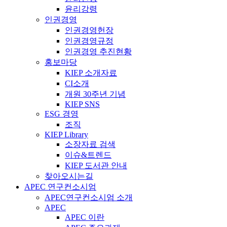
윤리강령
인권경영
인권경영헌장
인권경영규정
인권경영 추진현황
홍보마당
KIEP 소개자료
CI소개
개원 30주년 기념
KIEP SNS
ESG 경영
조직
KIEP Library
소장자료 검색
이슈&트렌드
KIEP 도서관 안내
찾아오시는길
APEC 연구컨소시엄
APEC연구컨소시엄 소개
APEC
APEC 이란