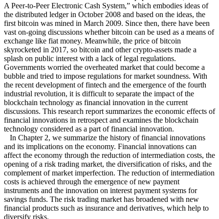
A Peer-to-Peer Electronic Cash System,” which embodies ideas of
the distributed ledger in October 2008 and based on the ideas, the
first bitcoin was mined in March 2009. Since then, there have been
vast on-going discussions whether bitcoin can be used as a means of
exchange like fiat money. Meanwhile, the price of bitcoin
skyrocketed in 2017, so bitcoin and other crypto-assets made a
splash on public interest with a lack of legal regulations.
Governments worried the overheated market that could become a
bubble and tried to impose regulations for market soundness. With
the recent development of fintech and the emergence of the fourth
industrial revolution, it is difficult to separate the impact of the
blockchain technology as financial innovation in the current
discussions. This research report summarizes the economic effects of
financial innovations in retrospect and examines the blockchain
technology considered as a part of financial innovation.
In Chapter 2, we summarize the history of financial innovations
and its implications on the economy. Financial innovations can
affect the economy through the reduction of intermediation costs, the
opening of a risk trading market, the diversification of risks, and the
complement of market imperfection. The reduction of intermediation
costs is achieved through the emergence of new payment
instruments and the innovation on interest payment systems for
savings funds. The risk trading market has broadened with new
financial products such as insurance and derivatives, which help to
diversify risks.