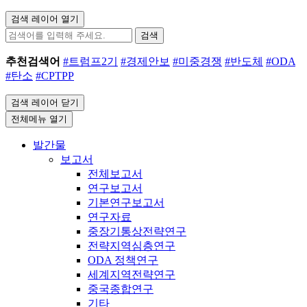
검색 레이어 열기
검색
추천검색어
#트럼프2기
#경제안보
#미중경쟁
#반도체
#ODA
#탄소
#CPTPP
검색 레이어 닫기
전체메뉴 열기
발간물
보고서
전체보고서
연구보고서
기본연구보고서
연구자료
중장기통상전략연구
전략지역심층연구
ODA 정책연구
세계지역전략연구
중국종합연구
기타