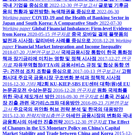
국내 기업을 중심으로
2022-12-30
연구보고서
글로벌 기후금
융의 현황과 발전방향: 녹색채권을 중심으로
2022-06-30
Working paper
COVID-19 and the Health of Banking Sector in
Japan and South Korea: A Comparative Study
2022-07-30
Working paper
Global Financial Imbalance: Firm-level Evidence
from Korea
2020-05-15
연구자료
중국 모바일 결제 플랫폼의
발전과 시사점: 알리바바 사례를 중심으로
2018-12-28
Working
paper
Financial Market Integration and Income Inequality
2018-07-20
기본연구보고서
국제금융시장 통합이 한국 통화정
책과 장기금리에 미치는 영향 및 정책 시사점
2017-12-27
연구
자료
자유무역협정(FTA)의 금융서비스 규정 및 협상 동향 연
구: 건전성 조치 조항을 중심으로
2017-10-13
연구보고서
고령
화시대 주요국 금융시장 구조변화 분석과 정책적 시사점
2016-12-30
기타
제2회 KU-KIEP-SBS EU센터 대학(원)생 EU
논문공모전 수상논문집
2016-12-28
연구자료
원화 국제화를
위한 국내 제도개선 방안
2016-09-30
연구자료
신흥국 건설시
장 진출 관련 국가리스크와 대응방안
2016-09-23
기본연구보
고서
주요국의 위안화 허브 전략 분석 및 한국의 대응방안
2015-12-30
전략지역심층연구
아세안 금융시장의 변화와 국내
금융회사의 아세안 진출전략
2015-12-30
연구자료
The Effect
of Changes in the US Monetary Policy on China's Capital
Market Stability and Trade between China and Korea
2015-12-