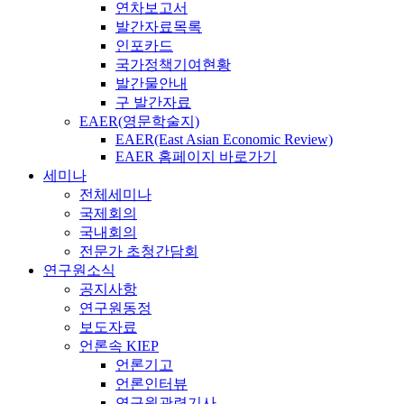
연차보고서
발간자료목록
인포카드
국가정책기여현황
발간물안내
구 발간자료
EAER(영문학술지)
EAER(East Asian Economic Review)
EAER 홈페이지 바로가기
세미나
전체세미나
국제회의
국내회의
전문가 초청간담회
연구원소식
공지사항
연구원동정
보도자료
언론속 KIEP
언론기고
언론인터뷰
연구원관련기사