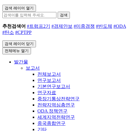
검색 레이어 열기
검색
추천검색어
#트럼프2기
#경제안보
#미중경쟁
#반도체
#ODA
#탄소
#CPTPP
검색 레이어 닫기
전체메뉴 열기
발간물
보고서
전체보고서
연구보고서
기본연구보고서
연구자료
중장기통상전략연구
전략지역심층연구
ODA 정책연구
세계지역전략연구
중국종합연구
기타