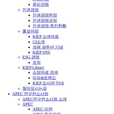
윤리강령
인권경영
인권경영헌장
인권경영규정
인권경영 추진현황
홍보마당
KIEP 소개자료
CI소개
개원 30주년 기념
KIEP SNS
ESG 경영
조직
KIEP Library
소장자료 검색
이슈&트렌드
KIEP 도서관 안내
찾아오시는길
APEC 연구컨소시엄
APEC연구컨소시엄 소개
APEC
APEC 이란