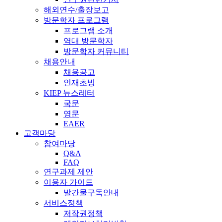
해외연수/출장보고
방문학자 프로그램
프로그램 소개
역대 방문학자
방문학자 커뮤니티
채용안내
채용공고
인재초빙
KIEP 뉴스레터
국문
영문
EAER
고객마당
참여마당
Q&A
FAQ
연구과제 제안
이용자 가이드
발간물구독안내
서비스정책
저작권정책