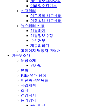
개인정보처리방침
이메일수집거부
신고센터
연구윤리 신고센터
인권침해 신고센터
뉴스레터 신청
신청하기
신청정보수정
수신거부
재동의하기
홈페이지 담당자 연락처
연구원소개
원장소개
인사말
연혁
KIEP 역대 원장
비전과 경영목표
사업계획
조직
경영공시
윤리경영
윤리헌장