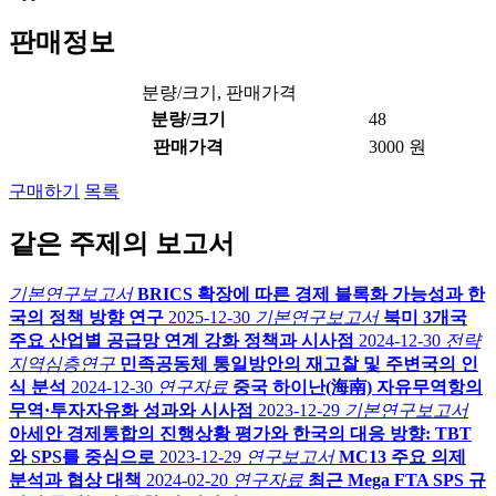
판매정보
분량/크기, 판매가격
분량/크기
48
판매가격
3000 원
구매하기
목록
같은 주제의 보고서
기본연구보고서
BRICS 확장에 따른 경제 블록화 가능성과 한
국의 정책 방향 연구
2025-12-30
기본연구보고서
북미 3개국
주요 산업별 공급망 연계 강화 정책과 시사점
2024-12-30
전략
지역심층연구
민족공동체 통일방안의 재고찰 및 주변국의 인
식 분석
2024-12-30
연구자료
중국 하이난(海南) 자유무역항의
무역·투자자유화 성과와 시사점
2023-12-29
기본연구보고서
아세안 경제통합의 진행상황 평가와 한국의 대응 방향: TBT
와 SPS를 중심으로
2023-12-29
연구보고서
MC13 주요 의제
분석과 협상 대책
2024-02-20
연구자료
최근 Mega FTA SPS 규