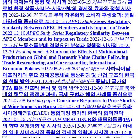
범의 국제논의 동향 및 시사점
2023-05-19
기본연구보고서
글
로벌 환경 상품·서비스 시장개방의 경제적 효과와 정책 시사
점
2022-12-30
연구자료
무역 자유화와 소비자 후생효과: 품질
다양성을 중심으로
2023-05-25
APEC Study Series
Regulatory
Similarity Between APEC Members and its Impact on Trade
2022-12-16
APEC Study Series
Regulatory Similarity Between
APEC Members and its Impact on Trade
2022-12-16
기본연구
보고서
노동소득분배 결정요인 분석과 정책적 시사점
2022-
12-30
Working paper
A Study on the Effects of Multinational
Production on Global and Domestic Value Chains Following
Trade Restructuring and Corresponding International
Economic Policies
2022-08-26
세계지역전략연구
사하라이남
아프리카의 주요 경제공동체별 통상환경 및 산업 구조와 한국
의 협력 방안
2021-12-30
세계지역전략연구
중남미 국가의
FTA 활용 인프라 분석 및 협력 방안
2021-12-30
연구자료
북한
대외 채무의 쟁점과 과제: 국제 규범과 해외 사례를 중심으로
2021-07-08
Working paper
Consumer Responses to Price Shocks
of Wine Imports in Korea
2021-07-30
전략지역심층연구
유라
시아경제연합(EAEU) 통합과정 평가와 한국의 협력전략
2021-05-26
기본연구보고서
MERCOSUR와 태평양동맹(PA)
의 향후 전개방향 및 시사점
2020-12-30
기본연구보고서
아세
안 역내 서비스시장 통합의 경제적 영향과 시사점
2020-12-30