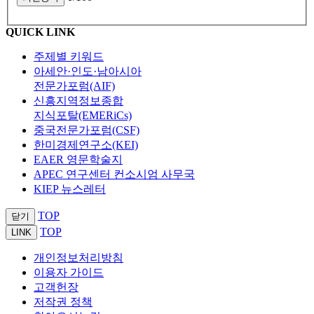
QUICK LINK
주제별 키워드
아세안·인도·남아시아
전문가포럼(AIF)
신흥지역정보종합
지식포탈(EMERiCs)
중국전문가포럼(CSF)
한미경제연구소(KEI)
EAER 영문학술지
APEC 연구센터 컨소시엄 사무국
KIEP 뉴스레터
TOP
닫기
TOP
LINK
개인정보처리방침
이용자 가이드
고객헌장
저작권 정책