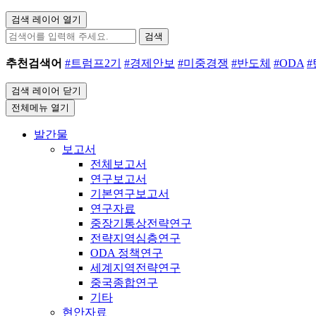
검색 레이어 열기
검색
추천검색어
#트럼프2기
#경제안보
#미중경쟁
#반도체
#ODA
검색 레이어 닫기
전체메뉴 열기
발간물
보고서
전체보고서
연구보고서
기본연구보고서
연구자료
중장기통상전략연구
전략지역심층연구
ODA 정책연구
세계지역전략연구
중국종합연구
기타
현안자료