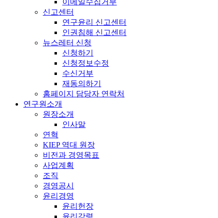
이메일수집거부
신고센터
연구윤리 신고센터
인권침해 신고센터
뉴스레터 신청
신청하기
신청정보수정
수신거부
재동의하기
홈페이지 담당자 연락처
연구원소개
원장소개
인사말
연혁
KIEP 역대 원장
비전과 경영목표
사업계획
조직
경영공시
윤리경영
윤리헌장
윤리강령