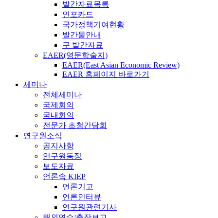
발간자료목록
인포카드
국가정책기여현황
발간물안내
구 발간자료
EAER(영문학술지)
EAER(East Asian Economic Review)
EAER 홈페이지 바로가기
세미나
전체세미나
국제회의
국내회의
전문가 초청간담회
연구원소식
공지사항
연구원동정
보도자료
언론속 KIEP
언론기고
언론인터뷰
연구원관련기사
해외연수/출장보고