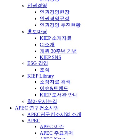
인권경영
인권경영헌장
인권경영규정
인권경영 추진현황
홍보마당
KIEP 소개자료
CI소개
개원 30주년 기념
KIEP SNS
ESG 경영
조직
KIEP Library
소장자료 검색
이슈&트렌드
KIEP 도서관 안내
찾아오시는길
APEC 연구컨소시엄
APEC연구컨소시엄 소개
APEC
APEC 이란
APEC 주요과제