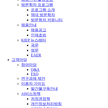
방문학자 프로그램
프로그램 소개
역대 방문학자
방문학자 커뮤니티
채용안내
채용공고
인재초빙
KIEP 뉴스레터
국문
영문
EAER
고객마당
참여마당
Q&A
FAQ
연구과제 제안
이용자 가이드
발간물구독안내
서비스정책
저작권정책
개인정보처리방침