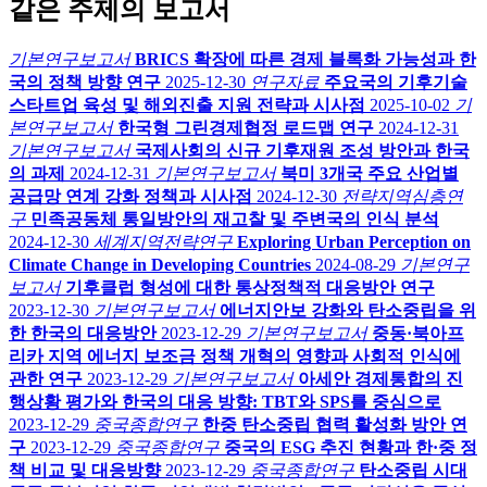
같은 주제의 보고서
기본연구보고서
BRICS 확장에 따른 경제 블록화 가능성과 한
국의 정책 방향 연구
2025-12-30
연구자료
주요국의 기후기술
스타트업 육성 및 해외진출 지원 전략과 시사점
2025-10-02
기
본연구보고서
한국형 그린경제협정 로드맵 연구
2024-12-31
기본연구보고서
국제사회의 신규 기후재원 조성 방안과 한국
의 과제
2024-12-31
기본연구보고서
북미 3개국 주요 산업별
공급망 연계 강화 정책과 시사점
2024-12-30
전략지역심층연
구
민족공동체 통일방안의 재고찰 및 주변국의 인식 분석
2024-12-30
세계지역전략연구
Exploring Urban Perception on
Climate Change in Developing Countries
2024-08-29
기본연구
보고서
기후클럽 형성에 대한 통상정책적 대응방안 연구
2023-12-30
기본연구보고서
에너지안보 강화와 탄소중립을 위
한 한국의 대응방안
2023-12-29
기본연구보고서
중동·북아프
리카 지역 에너지 보조금 정책 개혁의 영향과 사회적 인식에
관한 연구
2023-12-29
기본연구보고서
아세안 경제통합의 진
행상황 평가와 한국의 대응 방향: TBT와 SPS를 중심으로
2023-12-29
중국종합연구
한중 탄소중립 협력 활성화 방안 연
구
2023-12-29
중국종합연구
중국의 ESG 추진 현황과 한·중 정
책 비교 및 대응방향
2023-12-29
중국종합연구
탄소중립 시대