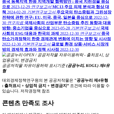
중국 동북지역 한중 지역개발 협력방안 : 중국 지린성을 중심
으로
2023-12-29
연구보고서
MC13 주요 의제 분석과 협상 대
책
2024-02-20
기본연구보고서
주요국의 탄소중립과 그린성장
전략에 관한 연구: EU, 미국, 중국, 일본을 중심으로
2022-12-
30
연구자료
국제사회의 산업부문 탄소중립 추진 동향과 대응
방향: 중소기업을 중심으로
2023-05-28
기본연구보고서
국제
사회의 ESG 대응과 한국의 과제
2022-12-30
연구보고서
중국
탄소가격정책이 한중 경제관계 변화에 미치는 영향 및 시사점
2022-12-30
기본연구보고서
글로벌 환경 상품·서비스 시장개
방의 경제적 효과와 정책 시사점
2022-12-30
공공저작물 자유이용허락 표시기준
(공공누리, KOGL) 제4유
형
대외경제정책연구원의 본 공공저작물은
"공공누리 제4유형
: 출처표시 + 상업적 금지 + 변경금지”
조건에 따라 이용할 수
있습니다. 저작권정책 참조
콘텐츠 만족도 조사