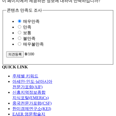
이 페이지에서 제공하는 정보에 대하여 만족하십니까?
콘텐츠 만족도 조사
매우만족
만족
보통
불만족
매우불만족
0
/100
QUICK LINK
주제별 키워드
아세안·인도·남아시아
전문가포럼(AIF)
신흥지역정보종합
지식포탈(EMERiCs)
중국전문가포럼(CSF)
한미경제연구소(KEI)
EAER 영문학술지