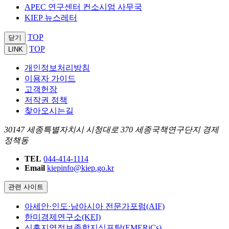
APEC 연구센터 컨소시엄 사무국
KIEP 뉴스레터
TOP
닫기
TOP
LINK
개인정보처리방침
이용자 가이드
고객헌장
저작권 정책
찾아오시는길
30147 세종특별자치시 시청대로 370 세종국책연구단지 경제
정책동
TEL
044-414-1114
Email
kiepinfo@kiep.go.kr
관련 사이트
아세안·인도·남아시아 전문가포럼(AIF)
한미경제연구소(KEI)
신흥지역정보종합지식포탈(EMERiCs)