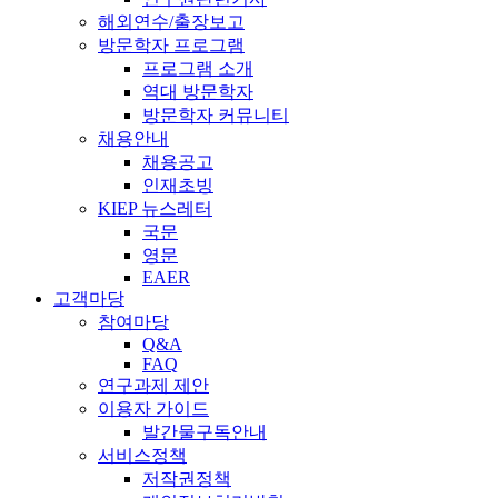
해외연수/출장보고
방문학자 프로그램
프로그램 소개
역대 방문학자
방문학자 커뮤니티
채용안내
채용공고
인재초빙
KIEP 뉴스레터
국문
영문
EAER
고객마당
참여마당
Q&A
FAQ
연구과제 제안
이용자 가이드
발간물구독안내
서비스정책
저작권정책