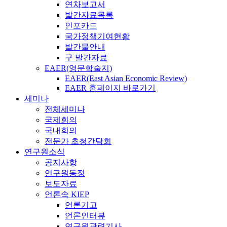
연차보고서
발간자료목록
인포카드
국가정책기여현황
발간물안내
구 발간자료
EAER(영문학술지)
EAER(East Asian Economic Review)
EAER 홈페이지 바로가기
세미나
전체세미나
국제회의
국내회의
전문가 초청간담회
연구원소식
공지사항
연구원동정
보도자료
언론속 KIEP
언론기고
언론인터뷰
연구원관련기사