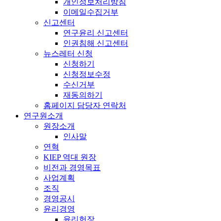
개인정보처리방침
이메일수집거부
신고센터
연구윤리 신고센터
인권침해 신고센터
뉴스레터 신청
신청하기
신청정보수정
수신거부
재동의하기
홈페이지 담당자 연락처
연구원소개
원장소개
인사말
연혁
KIEP 역대 원장
비전과 경영목표
사업계획
조직
경영공시
윤리경영
윤리헌장