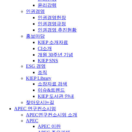
윤리강령
인권경영
인권경영헌장
인권경영규정
인권경영 추진현황
홍보마당
KIEP 소개자료
CI소개
개원 30주년 기념
KIEP SNS
ESG 경영
조직
KIEP Library
소장자료 검색
이슈&트렌드
KIEP 도서관 안내
찾아오시는길
APEC 연구컨소시엄
APEC연구컨소시엄 소개
APEC
APEC 이란