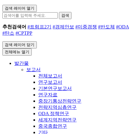
검색 레이어 열기
검색
추천검색어
#트럼프2기
#경제안보
#미중경쟁
#반도체
#ODA
#탄소
#CPTPP
검색 레이어 닫기
전체메뉴 열기
발간물
보고서
전체보고서
연구보고서
기본연구보고서
연구자료
중장기통상전략연구
전략지역심층연구
ODA 정책연구
세계지역전략연구
중국종합연구
기타