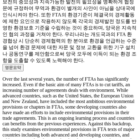
보전의 중요성과 지속가능한 발전의 필요성을 명확하게 협정
문에 규정하여 무역과 환경이 별개의 사안이 아님을 상대국에
인식시켜야 한다. 또한 FTA의 환경기준이 체결국의 경제활동
에 제한 요인으로 작용하지 않도록 각국의 경제발전 정도를 반
영한 환경보호 기준을 수립하는 것이 중요하며, 양국은 지속적
인 협의 과정을 거쳐야 한다. 우리나라는 개도국과의 FTA 환
경협상 시 단순히 경제협력의 한 분야로 환경을 언급하는 수준
을 넘어 환경 문제에 대한 자문 및 정보 교환을 위한 기구 설치
나 공동연구를 제안함으로써 양국 모두에 이득이 되는 환경 조
항을 도출할 수 있도록 노력해야 한다.
영문요약
Over the last several years, the number of FTAs has significantly
increased. Even if the basic aim of many FTAs is to cut tariffs, an
increasing number of agreements deals with environment. While
advanced countries, such as the United States, the European Union
and New Zealand, have included the most ambitious environmental
provisions or chapters in FTAs, some developing countries also
have made an efforts to include environmental provisions in their
trade agreements. This is an ongoing learning process and countries
can benefits from the previous experiences. Against this backdrop,
this study examines environmental provisions in FTA texts of major
countries including both advanced and developing countries, and