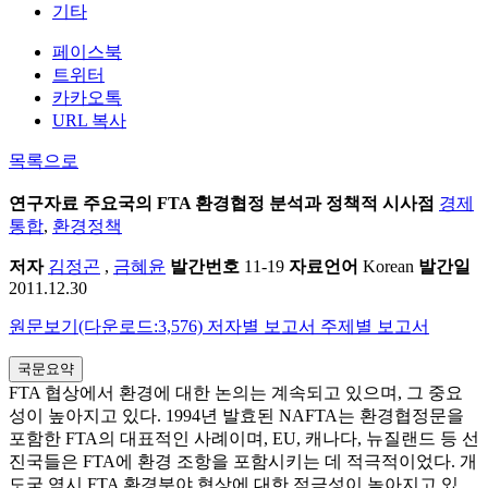
기타
페이스북
트위터
카카오톡
URL 복사
목록으로
연구자료
주요국의 FTA 환경협정 분석과 정책적 시사점
경제
통합
,
환경정책
저자
김정곤
,
금혜윤
발간번호
11-19
자료언어
Korean
발간일
2011.12.30
원문보기(다운로드:3,576)
저자별 보고서
주제별 보고서
국문요약
FTA 협상에서 환경에 대한 논의는 계속되고 있으며, 그 중요
성이 높아지고 있다. 1994년 발효된 NAFTA는 환경협정문을
포함한 FTA의 대표적인 사례이며, EU, 캐나다, 뉴질랜드 등 선
진국들은 FTA에 환경 조항을 포함시키는 데 적극적이었다. 개
도국 역시 FTA 환경분야 협상에 대한 적극성이 높아지고 있