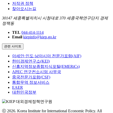
저작권 정책
찾아오시는길
30147 세종특별자치시 시청대로 370 세종국책연구단지 경제
정책동
TEL
044-414-1114
Email
kiepinfo@kiep.go.kr
관련 사이트
아세안·인도·남아시아 전문가포럼(AIF)
한미경제연구소(KEI)
신흥지역정보종합지식포탈(EMERiCs)
APEC 연구컨소시엄 사무국
중국전문가포럼(CSF)
통합무역 정보서비스
EAER
대한민국정부
ⓒ 2026. Korea Institute for International Economic Policy. All