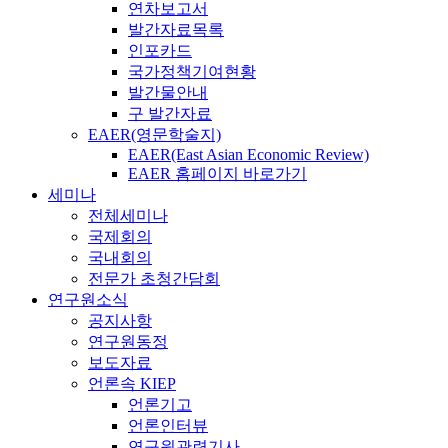
연차보고서
발간자료목록
인포카드
국가정책기여현황
발간물안내
구 발간자료
EAER(영문학술지)
EAER(East Asian Economic Review)
EAER 홈페이지 바로가기
세미나
전체세미나
국제회의
국내회의
전문가 초청간담회
연구원소식
공지사항
연구원동정
보도자료
언론속 KIEP
언론기고
언론인터뷰
연구원관련기사