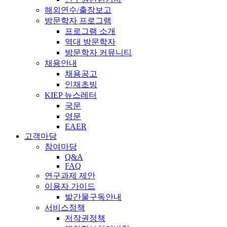
해외연수/출장보고
방문학자 프로그램
프로그램 소개
역대 방문학자
방문학자 커뮤니티
채용안내
채용공고
인재초빙
KIEP 뉴스레터
국문
영문
EAER
고객마당
참여마당
Q&A
FAQ
연구과제 제안
이용자 가이드
발간물구독안내
서비스정책
저작권정책