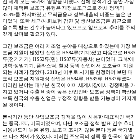
전 세계 모든 국가에 영향을 미쳤다. 전체 분석기간 동안 가장
많이 채택된 보조금 유형은 재정보조금으로 전체 정책의
35.9%를 차지하였고 무역금융과 정부대출의 비중도 높은 편
이었다. 또한 세금/사회보험 감면 및 생산보조금은 최근으로
올수록 발표 건수가 늘어나고 있으므로 앞으로의 추이를 주의
깊게 살펴볼 필요가 있다.
그간 보조금은 여러 제조업 분야를 대상으로 하였는데 가장 보
조금 지원이 많았던 산업은 HS84류(기계)였고 다음으로 HS85
류(전기기기), HS52류(면), HS87류(자동차) 순이었다. 그 밖에
광학·정밀기기, 플라스틱, 철강 등의 산업에서 보조금이 지원
되는 사례가 많았다. 2018년 이후로 시기를 한정하여 보면 대
표적 보조금 지원대상 산업은 HS84류, HS85류, HS87류였다.
이러한 분야는 대부분 한국이 이미 세계시장에서 경쟁력을 가
지고 있거나 수출 비중이 높은 산업인바 보조금 정책이 확산될
수록 한국의 수출 산업은 부정적 영향을 받을 가능성이 커지게
될 것이다.
분석기간 동안 산업보조금 정책을 많이 사용한 대표적인 국가
는 중국, EU, 미국이었으며, 다만 보조금 정책 발표 건수 추이,
사용빈도가 높은 유형, 보조금 조치가 많은 분야 등은 국가별
로 다소 차이가 있었다. 이러한 주요국의 정책 중 한국에 영향