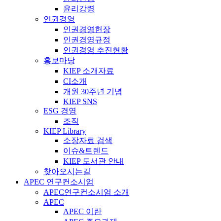
윤리강령
인권경영
인권경영헌장
인권경영규정
인권경영 추진현황
홍보마당
KIEP 소개자료
CI소개
개원 30주년 기념
KIEP SNS
ESG 경영
조직
KIEP Library
소장자료 검색
이슈&트렌드
KIEP 도서관 안내
찾아오시는길
APEC 연구컨소시엄
APEC연구컨소시엄 소개
APEC
APEC 이란