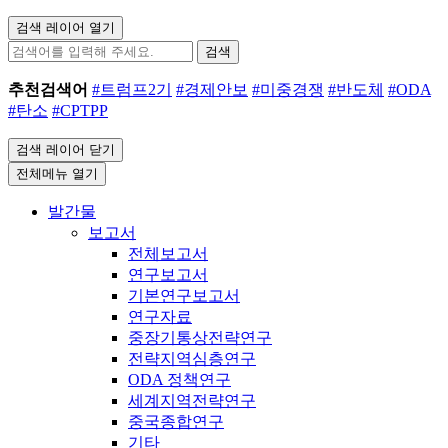
검색 레이어 열기
검색
추천검색어
#트럼프2기
#경제안보
#미중경쟁
#반도체
#ODA
#탄소
#CPTPP
검색 레이어 닫기
전체메뉴 열기
발간물
보고서
전체보고서
연구보고서
기본연구보고서
연구자료
중장기통상전략연구
전략지역심층연구
ODA 정책연구
세계지역전략연구
중국종합연구
기타