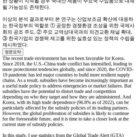
한 상황이 지속될 경우 국내산 제품이 주요국 수입품으로 대체
될 가능성도 존재한다.
이상의 분석 결과로부터 본 연구는 산업보조금 확산에 대응하
는 한국정부의 역할로 ① 공정한 경쟁환경 조성을 위한 국제사
회의 공조 주도, ② 주요 교역상대국과의 의견교환 채널 확대,
③ 한국기업의 경쟁력 제고를 위한 실효성 있는 정책의 수립을
제시하였다.
영문요약
The recent trade environment has not been favorable for Korea.
Since 2018, the U.S.-China trade conflict has intensified, leading to
more protectionist tendencies globally, and since 2020, the COVID-
19 pandemic has led major countries to build more resilient supply
chains. As a result, subsidies have become increasingly important as
a useful trade policy to address emergencies or market failures. But
subsidies have the potential to distort trade and competition
depending on who they target and how they are administered. And
Korea, with its high trade dependence (96.8% as of 2022), can be
particularly affected by the subsidy policies of its trading partners.
However, the global proliferation of subsidies is likely to continue
for the foreseeable future, and it is time to take a closer look at the
current state of subsidy policies.
In this study, I use statistics from the Global Trade Alert (GTA)