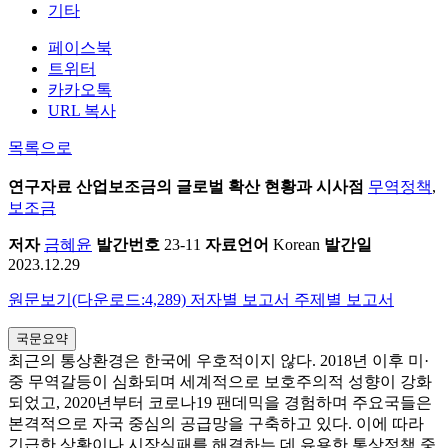
기타
페이스북
트위터
카카오톡
URL 복사
목록으로
연구자료
산업보조금의 글로벌 확산 현황과 시사점
무역정책
,
보조금
저자
금혜윤
발간번호
23-11
자료언어
Korean
발간일
2023.12.29
원문보기(다운로드:4,289)
저자별 보고서
주제별 보고서
국문요약
최근의 통상환경은 한국에 우호적이지 않다. 2018년 이후 미·
중 무역갈등이 심화되며 세계적으로 보호주의적 성향이 강화
되었고, 2020년부터 코로나19 팬데믹을 경험하며 주요국들은
본격적으로 자국 중심의 공급망을 구축하고 있다. 이에 따라
긴급한 상황이나 시장실패를 해결하는 데 유용한 통상정책 중