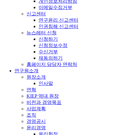
개인정보처리방침
이메일수집거부
신고센터
연구윤리 신고센터
인권침해 신고센터
뉴스레터 신청
신청하기
신청정보수정
수신거부
재동의하기
홈페이지 담당자 연락처
연구원소개
원장소개
인사말
연혁
KIEP 역대 원장
비전과 경영목표
사업계획
조직
경영공시
윤리경영
윤리헌장