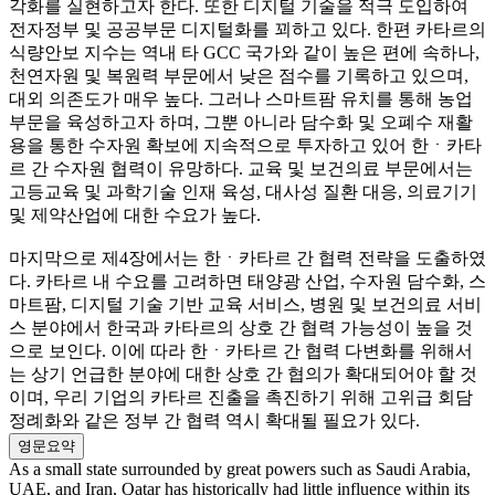
각화를 실현하고자 한다. 또한 디지털 기술을 적극 도입하여
전자정부 및 공공부문 디지털화를 꾀하고 있다. 한편 카타르의
식량안보 지수는 역내 타 GCC 국가와 같이 높은 편에 속하나,
천연자원 및 복원력 부문에서 낮은 점수를 기록하고 있으며,
대외 의존도가 매우 높다. 그러나 스마트팜 유치를 통해 농업
부문을 육성하고자 하며, 그뿐 아니라 담수화 및 오폐수 재활
용을 통한 수자원 확보에 지속적으로 투자하고 있어 한ㆍ카타
르 간 수자원 협력이 유망하다. 교육 및 보건의료 부문에서는
고등교육 및 과학기술 인재 육성, 대사성 질환 대응, 의료기기
및 제약산업에 대한 수요가 높다.
마지막으로 제4장에서는 한ㆍ카타르 간 협력 전략을 도출하였
다. 카타르 내 수요를 고려하면 태양광 산업, 수자원 담수화, 스
마트팜, 디지털 기술 기반 교육 서비스, 병원 및 보건의료 서비
스 분야에서 한국과 카타르의 상호 간 협력 가능성이 높을 것
으로 보인다. 이에 따라 한ㆍ카타르 간 협력 다변화를 위해서
는 상기 언급한 분야에 대한 상호 간 협의가 확대되어야 할 것
이며, 우리 기업의 카타르 진출을 촉진하기 위해 고위급 회담
정례화와 같은 정부 간 협력 역시 확대될 필요가 있다.
영문요약
As a small state surrounded by great powers such as Saudi Arabia,
UAE, and Iran, Qatar has historically had little influence within its