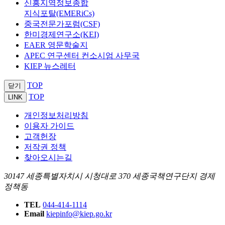
신흥지역정보종합
지식포탈(EMERiCs)
중국전문가포럼(CSF)
한미경제연구소(KEI)
EAER 영문학술지
APEC 연구센터 컨소시엄 사무국
KIEP 뉴스레터
TOP
닫기
TOP
LINK
개인정보처리방침
이용자 가이드
고객헌장
저작권 정책
찾아오시는길
30147 세종특별자치시 시청대로 370 세종국책연구단지 경제
정책동
TEL
044-414-1114
Email
kiepinfo@kiep.go.kr