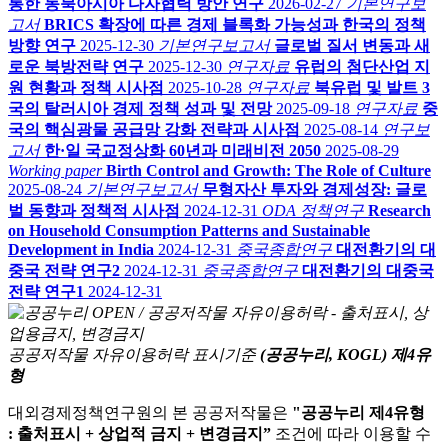
통한 동북아시아 다자협력 방안 연구
2026-02-27
기본연구보
고서
BRICS 확장에 따른 경제 블록화 가능성과 한국의 정책
방향 연구
2025-12-30
기본연구보고서
글로벌 질서 변동과 새
로운 북방전략 연구
2025-12-30
연구자료
유럽의 첨단산업 지
원 현황과 정책 시사점
2025-10-28
연구자료
북유럽 및 발트 3
국의 탈러시아 경제 정책 성과 및 전망
2025-09-18
연구자료
중
국의 핵심광물 공급망 강화 전략과 시사점
2025-08-14
연구보
고서
한·일 국교정상화 60년과 미래비전 2050
2025-08-29
Working paper
Birth Control and Growth: The Role of Culture
2025-08-24
기본연구보고서
무형자산 투자와 경제성장: 글로
벌 동향과 정책적 시사점
2024-12-31
ODA 정책연구
Research
on Household Consumption Patterns and Sustainable
Development in India
2024-12-31
중국종합연구
대전환기의 대
중국 전략 연구2
2024-12-31
중국종합연구
대전환기의 대중국
전략 연구1
2024-12-31
공공저작물 자유이용허락 표시기준
(공공누리, KOGL) 제4유
형
대외경제정책연구원의 본 공공저작물은
"공공누리 제4유형
: 출처표시 + 상업적 금지 + 변경금지”
조건에 따라 이용할 수