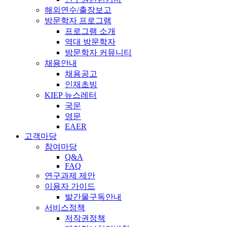
해외연수/출장보고
방문학자 프로그램
프로그램 소개
역대 방문학자
방문학자 커뮤니티
채용안내
채용공고
인재초빙
KIEP 뉴스레터
국문
영문
EAER
고객마당
참여마당
Q&A
FAQ
연구과제 제안
이용자 가이드
발간물구독안내
서비스정책
저작권정책