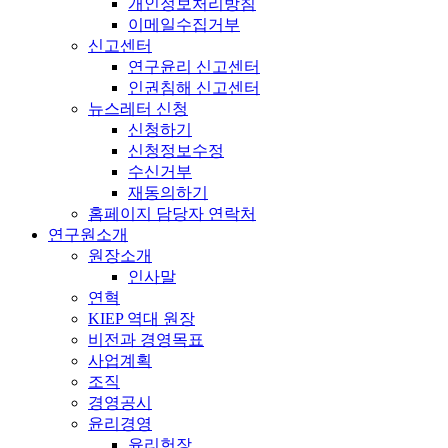
개인정보처리방침
이메일수집거부
신고센터
연구윤리 신고센터
인권침해 신고센터
뉴스레터 신청
신청하기
신청정보수정
수신거부
재동의하기
홈페이지 담당자 연락처
연구원소개
원장소개
인사말
연혁
KIEP 역대 원장
비전과 경영목표
사업계획
조직
경영공시
윤리경영
윤리헌장