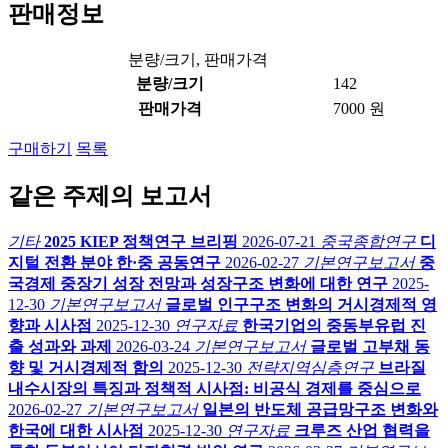
판매정보
분량/크기, 판매가격
분량/크기
142
판매가격
7000 원
구매하기
목록
같은 주제의 보고서
기타
2025 KIEP 정책연구 브리핑
2026-07-21
중국종합연구
디
지털 전환 분야 한·중 공동연구
2026-02-27
기본연구보고서
중
국경제 중장기 성장 전망과 성장구조 변화에 대한 연구
2025-
12-30
기본연구보고서
글로벌 인구구조 변화의 거시경제적 영
향과 시사점
2025-12-30
연구자료
한국기업의 중동부유럽 진
출 성과와 과제
2026-03-24
기본연구보고서
글로벌 고부채 동
향 및 거시경제적 함의
2025-12-30
전략지역심층연구
브라질
내수시장의 특징과 정책적 시사점: 비공식 경제를 중심으로
2026-02-27
기본연구보고서
일본의 반도체 공급망구조 변화와
한국에 대한 시사점
2025-12-30
연구자료
크루즈 산업 협력을