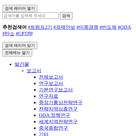
검색 레이어 열기
검색
추천검색어
#트럼프2기
#경제안보
#미중경쟁
#반도체
#ODA
#탄소
#CPTPP
검색 레이어 닫기
전체메뉴 열기
발간물
보고서
전체보고서
연구보고서
기본연구보고서
연구자료
중장기통상전략연구
전략지역심층연구
ODA 정책연구
세계지역전략연구
중국종합연구
기타