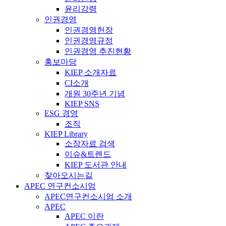
윤리강령
인권경영
인권경영헌장
인권경영규정
인권경영 추진현황
홍보마당
KIEP 소개자료
CI소개
개원 30주년 기념
KIEP SNS
ESG 경영
조직
KIEP Library
소장자료 검색
이슈&트렌드
KIEP 도서관 안내
찾아오시는길
APEC 연구컨소시엄
APEC연구컨소시엄 소개
APEC
APEC 이란