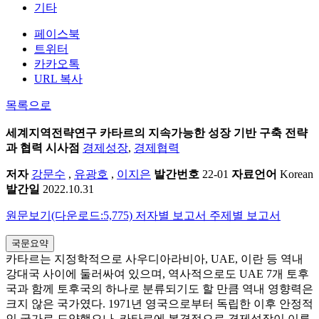
기타
페이스북
트위터
카카오톡
URL 복사
목록으로
세계지역전략연구
카타르의 지속가능한 성장 기반 구축 전략
과 협력 시사점
경제성장
,
경제협력
저자
강문수
,
유광호
,
이지은
발간번호
22-01
자료언어
Korean
발간일
2022.10.31
원문보기(다운로드:5,775)
저자별 보고서
주제별 보고서
국문요약
카타르는 지정학적으로 사우디아라비아, UAE, 이란 등 역내
강대국 사이에 둘러싸여 있으며, 역사적으로도 UAE 7개 토후
국과 함께 토후국의 하나로 분류되기도 할 만큼 역내 영향력은
크지 않은 국가였다. 1971년 영국으로부터 독립한 이후 안정적
인 국가로 도약했으나, 카타르에 본격적으로 경제성장이 이루