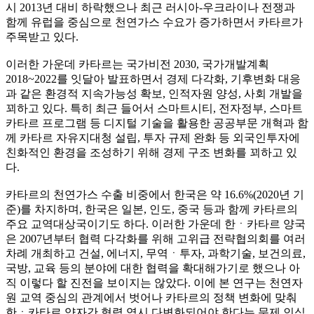
시 2013년 대비 하락했으나 최근 러시아-우크라이나 전쟁과
함께 유럽을 중심으로 천연가스 수요가 증가하면서 카타르가
주목받고 있다.
이러한 가운데 카타르는 국가비전 2030, 국가개발계획
2018~2022를 잇달아 발표하면서 경제 다각화, 기후변화 대응
과 같은 환경적 지속가능성 확보, 인적자원 양성, 사회 개발을
꾀하고 있다. 특히 최근 들어서 스마트시티, 전자정부, 스마트
카타르 프로그램 등 디지털 기술을 활용한 공공부문 개혁과 함
께 카타르 자유지대청 설립, 투자 규제 완화 등 외국인투자에
친화적인 환경을 조성하기 위해 경제 구조 변화를 꾀하고 있
다.
카타르의 천연가스 수출 비중에서 한국은 약 16.6%(2020년 기
준)를 차지하며, 한국은 일본, 인도, 중국 등과 함께 카타르의
주요 교역대상국이기도 하다. 이러한 가운데 한ㆍ카타르 양국
은 2007년부터 협력 다각화를 위해 고위급 전략협의회를 여러
차례 개최하고 건설, 에너지, 무역ㆍ투자, 과학기술, 보건의료,
국방, 교육 등의 분야에 대한 협력을 확대해가기로 했으나 아
직 이렇다 할 진전을 보이지는 않았다. 이에 본 연구는 천연자
원 교역 중심의 관계에서 벗어나 카타르의 정책 변화에 맞춰
한ㆍ카타르 양자간 협력 역시 다변화되어야 한다는 문제 인식