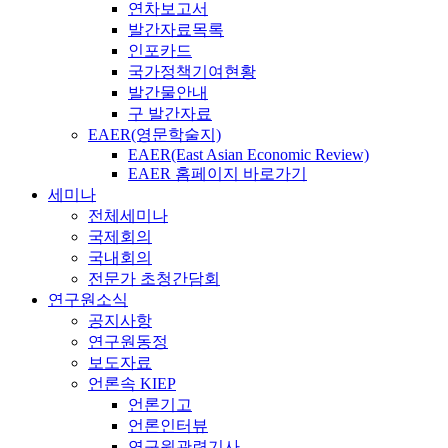
연차보고서
발간자료목록
인포카드
국가정책기여현황
발간물안내
구 발간자료
EAER(영문학술지)
EAER(East Asian Economic Review)
EAER 홈페이지 바로가기
세미나
전체세미나
국제회의
국내회의
전문가 초청간담회
연구원소식
공지사항
연구원동정
보도자료
언론속 KIEP
언론기고
언론인터뷰
연구원관련기사