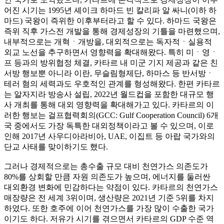
어진 시기는 1995년 셰이크 하마드 빈 칼리파 알 싸니(이하 하
마드) 국왕이 즉위한 이후부터라고 할 수 있다. 하마드 국왕은
즉위 직후 가스전 개발을 통해 경제성장의 기틀을 마련했으며,
내부적으로는 개혁ㆍ개방을, 대외적으로는 독자적ㆍ실용적
외교 노선을 추구하면서 영향력을 확대해왔다. 특히 미ㆍ영ㆍ
프 등과의 방위협정 체결, 카타르 내 미군 기지 제공과 같은 친
서방 행보뿐 아니라 이란, 무슬림형제단, 하마스 등 반서방ㆍ
테러 혐의 세력과도 우호적인 관계를 형성해왔다. 한편 카타르
는 알자지라 방송사 설립, 2022년 월드컵을 포함한 대규모 행
사 개최를 통해 대외 영향력을 확대해가고 있다. 카타르의 이
러한 행보는 걸프협력회의(GCC: Gulf Cooperation Council) 6개
국 중에서도 가장 독특한 대외정책이라고 볼 수 있으며, 이로
인해 2017년 사우디아라비아, UAE, 이집트 등 아랍 국가와의
단교 사태를 맞이하기도 했다.
그러나 경제적으로는 총수출 규모 대비 천연가스 의존도가
80%를 상회할 만큼 자원 의존도가 높으며, 에너지를 둘러싼
대외환경 변화에 민감하다는 약점이 있다. 카타르의 천연가스
매장량은 전 세계 3위이며, 생산량은 2021년 기준 5위를 차지
하였다. 또한 호주에 이어 천연가스를 가장 많이 수출한 국가
이기도 하다. 저유가 시기를 겪으면서 카타르의 GDP 수준 역