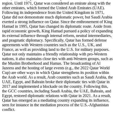
region. Until 1971, Qatar was considered an emirate along with the
other emirates, which formed the United Arab Emirates (UAE).
Following its independence from the United Kingdom in 1971,
Qatar did not demonstrate much diplomatic power, but Saudi Arabia
exerted a strong influence on Qatar. Since the enthronement of King
Hamad in 1995, Qatar has changed its diplomatic route. Aside from
rapid economic growth, King Hamad pursued a policy of expanding
its external influence through internal reform, neutral intermediaries,
and pragmatic diplomacy. Specifically, Qatar has formed defense
agreements with Western countries such as the U.S., UK, and
France, as well as providing land to the U.S. for military purposes.
Qatar not only maintains a friendly relationship with pro-Western
nations, it also maintains close ties with anti-Western groups, such as
the Muslim Brotherhood and Hamas. The broadcasting of Al
Jazeera and the hosting of large events (e.g., the 2022 Qatar World
Cup) are other ways in which Qatar strengthens its position within
the Arab world. As a result, Arab countries such as Saudi Arabia, the
UAE, Egypt, and Bahrain broke their diplomatic ties with Qatar in
2017 and implemented a blockade on the country. Following this,
the GCC countries, including Saudi Arabia, the UAE, Bahrain, and
Egypt, restored diplomatic relations with Qatar in 2021. As a result,
Qatar has emerged as a mediating country expanding its influence,
seen for instance in the mediation process of the U.S.-Afghanistan
conflict.