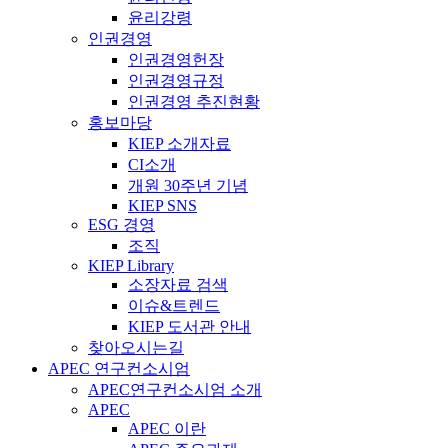
윤리강령
인권경영
인권경영헌장
인권경영규정
인권경영 추진현황
홍보마당
KIEP 소개자료
CI소개
개원 30주년 기념
KIEP SNS
ESG 경영
조직
KIEP Library
소장자료 검색
이슈&트렌드
KIEP 도서관 안내
찾아오시는길
APEC 연구컨소시엄
APEC연구컨소시엄 소개
APEC
APEC 이란