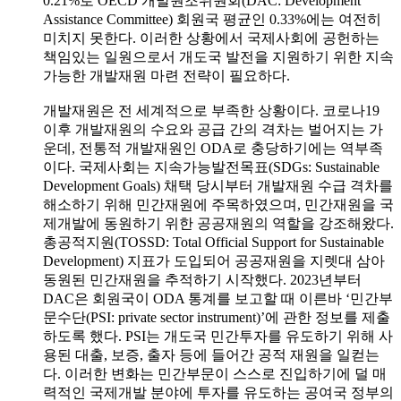
0.21%로 OECD 개발원조위원회(DAC: Development
Assistance Committee) 회원국 평균인 0.33%에는 여전히
미치지 못한다. 이러한 상황에서 국제사회에 공헌하는
책임있는 일원으로서 개도국 발전을 지원하기 위한 지속
가능한 개발재원 마련 전략이 필요하다.
개발재원은 전 세계적으로 부족한 상황이다. 코로나19
이후 개발재원의 수요와 공급 간의 격차는 벌어지는 가
운데, 전통적 개발재원인 ODA로 충당하기에는 역부족
이다. 국제사회는 지속가능발전목표(SDGs: Sustainable
Development Goals) 채택 당시부터 개발재원 수급 격차를
해소하기 위해 민간재원에 주목하였으며, 민간재원을 국
제개발에 동원하기 위한 공공재원의 역할을 강조해왔다.
총공적지원(TOSSD: Total Official Support for Sustainable
Development) 지표가 도입되어 공공재원을 지렛대 삼아
동원된 민간재원을 추적하기 시작했다. 2023년부터
DAC은 회원국이 ODA 통계를 보고할 때 이른바 ‘민간부
문수단(PSI: private sector instrument)’에 관한 정보를 제출
하도록 했다. PSI는 개도국 민간투자를 유도하기 위해 사
용된 대출, 보증, 출자 등에 들어간 공적 재원을 일컫는
다. 이러한 변화는 민간부문이 스스로 진입하기에 덜 매
력적인 국제개발 분야에 투자를 유도하는 공여국 정부의