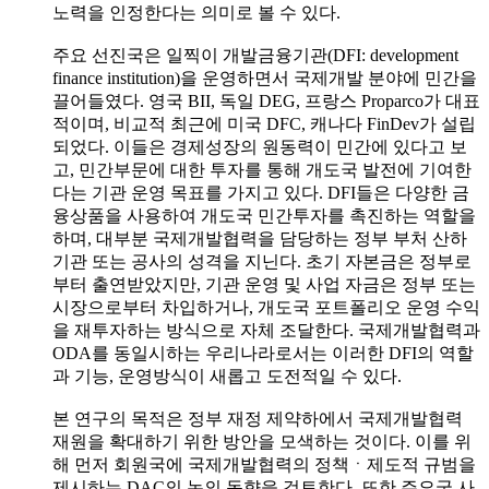
노력을 인정한다는 의미로 볼 수 있다.
주요 선진국은 일찍이 개발금융기관(DFI: development
finance institution)을 운영하면서 국제개발 분야에 민간을
끌어들였다. 영국 BII, 독일 DEG, 프랑스 Proparco가 대표
적이며, 비교적 최근에 미국 DFC, 캐나다 FinDev가 설립
되었다. 이들은 경제성장의 원동력이 민간에 있다고 보
고, 민간부문에 대한 투자를 통해 개도국 발전에 기여한
다는 기관 운영 목표를 가지고 있다. DFI들은 다양한 금
융상품을 사용하여 개도국 민간투자를 촉진하는 역할을
하며, 대부분 국제개발협력을 담당하는 정부 부처 산하
기관 또는 공사의 성격을 지닌다. 초기 자본금은 정부로
부터 출연받았지만, 기관 운영 및 사업 자금은 정부 또는
시장으로부터 차입하거나, 개도국 포트폴리오 운영 수익
을 재투자하는 방식으로 자체 조달한다. 국제개발협력과
ODA를 동일시하는 우리나라로서는 이러한 DFI의 역할
과 기능, 운영방식이 새롭고 도전적일 수 있다.
본 연구의 목적은 정부 재정 제약하에서 국제개발협력
재원을 확대하기 위한 방안을 모색하는 것이다. 이를 위
해 먼저 회원국에 국제개발협력의 정책ㆍ제도적 규범을
제시하는 DAC의 논의 동향을 검토한다. 또한 주요국 사