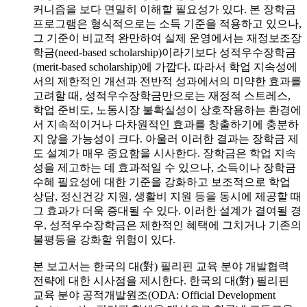
커니즘을 보다 면밀히 이해할 필요성가 있다. 본 장학금
프로그램은 형식적으로는 소득 기준을 적용하고 있으나,
그 기준이 비교적 완만하여 실제 운영에서는 재정보조장
학금(need-based scholarship)이라기보다 성적우수장학금
(merit-based scholarship)에 가깝다. 따라서 학업 지속성에
서의 제한적인 개선과 전반적 성과에서의 미약한 효과를
고려할 때, 성적우수장학금만으로는 재정적 스트레스,
학업 준비도, 노동시장 불확실성이 상호작용하는 환경에
서 지속적이거나 다차원적인 효과를 창출하기에 충분하
지 않을 가능성이 크다. 아울러 이러한 결과는 장학금 제
도 설계가 매우 중요함을 시사한다. 장학금은 학업 지속
성을 제고하는 데 효과적일 수 있으나, 소득이나 장학금
수혜 필요성에 대한 기준을 강화하고 보조적으로 학업
상담, 정신건강 지원, 생활비 지원 등을 동시에 제공할 때
그 효과가 더욱 증대될 수 있다. 이러한 설계가 결여될 경
우, 성적우수장학금은 제한적인 혜택에 그치거나 기존의
불평등을 강화할 위험이 있다.
본 보고서는 한국의 대(對) 필리핀 교육 분야 개발협력
전략에 대한 시사점을 제시한다. 한국의 대(對) 필리핀
교육 분야 공적개발원조(ODA: Official Development