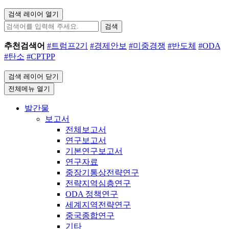
검색 레이어 열기
검색
추천검색어
#트럼프2기
#경제안보
#미중경쟁
#반도체
#ODA
#탄소
#CPTPP
검색 레이어 닫기
전체메뉴 열기
발간물
보고서
전체보고서
연구보고서
기본연구보고서
연구자료
중장기통상전략연구
전략지역심층연구
ODA 정책연구
세계지역전략연구
중국종합연구
기타