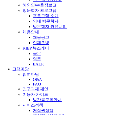
해외연수/출장보고
방문학자 프로그램
프로그램 소개
역대 방문학자
방문학자 커뮤니티
채용안내
채용공고
인재초빙
KIEP 뉴스레터
국문
영문
EAER
고객마당
참여마당
Q&A
FAQ
연구과제 제안
이용자 가이드
발간물구독안내
서비스정책
저작권정책