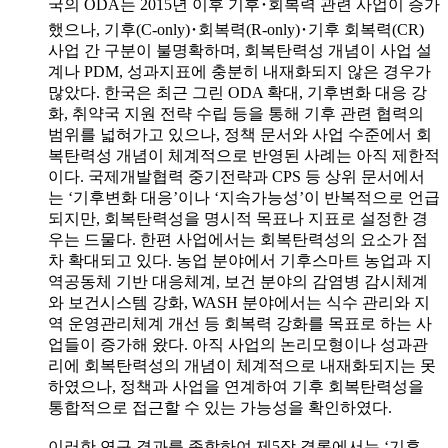
국의 ODA는 2015년 이후 기후･회복력 관련 사업이 증가
했으나, 기후(C-only)･회복력(R-only)･기후 회복력(CR)
사업 간 구분이 불명확하며, 회복탄력성 개념이 사업 설
계나 PDM, 성과지표에 충분히 내재화되지 않은 경우가
많았다. 한국은 최근 그린 ODA 확대, 기후변화 대응 강
화, 취약국 지원 전략 수립 등을 통해 기후 관련 협력의
범위를 넓혀가고 있으나, 정책 문서와 사업 수준에서 회
복탄력성 개념이 체계적으로 반영된 사례는 아직 제한적
이다. 국제개발협력 중기전략과 CPS 등 상위 문서에서
는 ‘기후변화 대응’이나 ‘지속가능성’이 반복적으로 언급
되지만, 회복탄력성을 명시적 목표나 지표로 설정한 경
우는 드물다. 한편 사업에서는 회복탄력성의 요소가 점
차 확대되고 있다. 농업 분야에서 기후스마트 농업과 지
역공동체 기반 대응체계, 보건 분야의 감염병 감시체계
와 보건시스템 강화, WASH 분야에서는 식수 관리와 지
역 운영관리체계 개선 등 회복력 강화를 목표로 하는 사
업들이 증가해 왔다. 아직 사업의 논리모형이나 성과관
리에 회복탄력성의 개념이 체계적으로 내재화되지는 못
하였으나, 정책과 사업을 연계하여 기후 회복탄력성을
통합적으로 접근할 수 있는 가능성을 확인하였다.
이러한 연구 결과를 종합하여 제5장 결론에서는 ‘기후