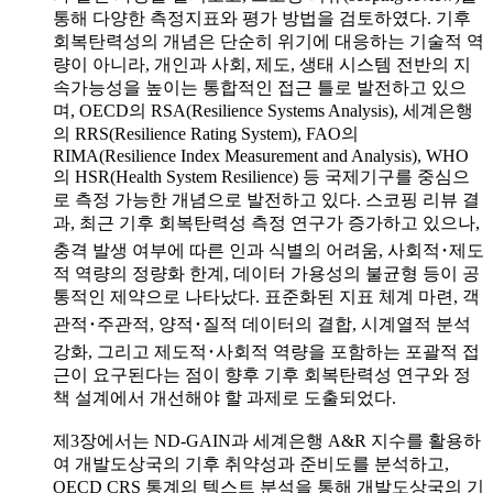
통해 다양한 측정지표와 평가 방법을 검토하였다. 기후
회복탄력성의 개념은 단순히 위기에 대응하는 기술적 역
량이 아니라, 개인과 사회, 제도, 생태 시스템 전반의 지
속가능성을 높이는 통합적인 접근 틀로 발전하고 있으
며, OECD의 RSA(Resilience Systems Analysis), 세계은행
의 RRS(Resilience Rating System), FAO의
RIMA(Resilience Index Measurement and Analysis), WHO
의 HSR(Health System Resilience) 등 국제기구를 중심으
로 측정 가능한 개념으로 발전하고 있다. 스코핑 리뷰 결
과, 최근 기후 회복탄력성 측정 연구가 증가하고 있으나,
충격 발생 여부에 따른 인과 식별의 어려움, 사회적･제도
적 역량의 정량화 한계, 데이터 가용성의 불균형 등이 공
통적인 제약으로 나타났다. 표준화된 지표 체계 마련, 객
관적･주관적, 양적･질적 데이터의 결합, 시계열적 분석
강화, 그리고 제도적･사회적 역량을 포함하는 포괄적 접
근이 요구된다는 점이 향후 기후 회복탄력성 연구와 정
책 설계에서 개선해야 할 과제로 도출되었다.
제3장에서는 ND-GAIN과 세계은행 A&R 지수를 활용하
여 개발도상국의 기후 취약성과 준비도를 분석하고,
OECD CRS 통계의 텍스트 분석을 통해 개발도상국의 기