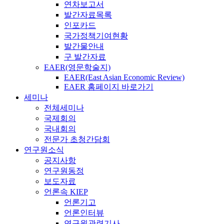
연차보고서
발간자료목록
인포카드
국가정책기여현황
발간물안내
구 발간자료
EAER(영문학술지)
EAER(East Asian Economic Review)
EAER 홈페이지 바로가기
세미나
전체세미나
국제회의
국내회의
전문가 초청간담회
연구원소식
공지사항
연구원동정
보도자료
언론속 KIEP
언론기고
언론인터뷰
연구원관련기사