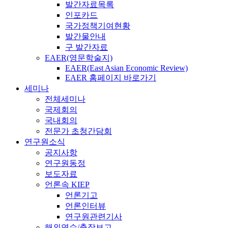
발간자료목록
인포카드
국가정책기여현황
발간물안내
구 발간자료
EAER(영문학술지)
EAER(East Asian Economic Review)
EAER 홈페이지 바로가기
세미나
전체세미나
국제회의
국내회의
전문가 초청간담회
연구원소식
공지사항
연구원동정
보도자료
언론속 KIEP
언론기고
언론인터뷰
연구원관련기사
해외연수/출장보고