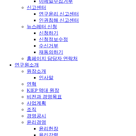
이메일수집거부
신고센터
연구윤리 신고센터
인권침해 신고센터
뉴스레터 신청
신청하기
신청정보수정
수신거부
재동의하기
홈페이지 담당자 연락처
연구원소개
원장소개
인사말
연혁
KIEP 역대 원장
비전과 경영목표
사업계획
조직
경영공시
윤리경영
윤리헌장
윤리강령