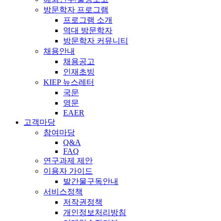
방문학자 프로그램
프로그램 소개
역대 방문학자
방문학자 커뮤니티
채용안내
채용공고
인재초빙
KIEP 뉴스레터
국문
영문
EAER
고객마당
참여마당
Q&A
FAQ
연구과제 제안
이용자 가이드
발간물구독안내
서비스정책
저작권정책
개인정보처리방침