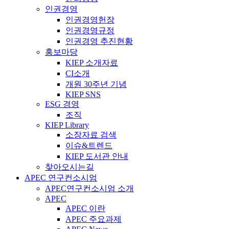
인권경영
인권경영헌장
인권경영규정
인권경영 추진현황
홍보마당
KIEP 소개자료
CI소개
개원 30주년 기념
KIEP SNS
ESG 경영
조직
KIEP Library
소장자료 검색
이슈&트렌드
KIEP 도서관 안내
찾아오시는길
APEC 연구컨소시엄
APEC연구컨소시엄 소개
APEC
APEC 이란
APEC 주요과제