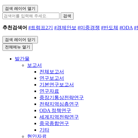
검색 레이어 열기
검색
추천검색어
#트럼프2기
#경제안보
#미중경쟁
#반도체
#ODA
검색 레이어 닫기
전체메뉴 열기
발간물
보고서
전체보고서
연구보고서
기본연구보고서
연구자료
중장기통상전략연구
전략지역심층연구
ODA 정책연구
세계지역전략연구
중국종합연구
기타
현안자료