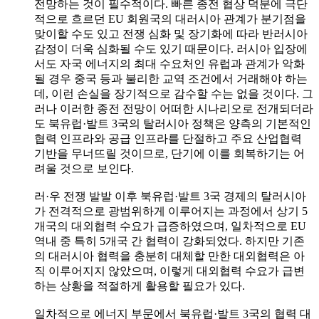
전망하는 것이 필수적이다. 빠른 종전 협상 덕분에 극단
적으로 흐르던 EU 회원국의 대러시아 관계가 분기점을
맞이할 수도 있고 전쟁 심화 및 장기화에 따라 반러시아
감정이 더욱 심화될 수도 있기 때문이다. 러시아 입장에
서도 자국 에너지의 최대 수요처인 유럽과 관계가 악화
될 경우 중국 등과 불리한 교역 조건에서 거래해야 하는
데, 이런 손실을 장기적으로 감수할 수는 없을 것이다. 그
러나 이러한 종전 전망이 어떠한 시나리오로 전개되더라
도 북유럽·발트 3국의 탈러시아 정책은 양측의 기본적인
협력 인프라와 공급 인프라를 단절하고 주요 산업협력
기반을 무너뜨릴 것이므로, 단기에 이를 회복하기는 어
려울 것으로 보인다.
러·우 전쟁 발발 이후 북유럽·발트 3국 경제의 탈러시아
가 전격적으로 광범위하게 이루어지는 과정에서 상기 5
개국의 대외협력 수요가 급증하였으며, 일차적으로 EU
역내 중 특히 5개국 간 협력이 강화되었다. 하지만 기존
의 대러시아 협력을 충분히 대체할 만한 대외협력은 아
직 이루어지지 않았으며, 이렇게 대외협력 수요가 급변
하는 상황을 적절하게 활용할 필요가 있다.
일차적으로 에너지 부문에서 북유럽·발트 3국의 협력 대