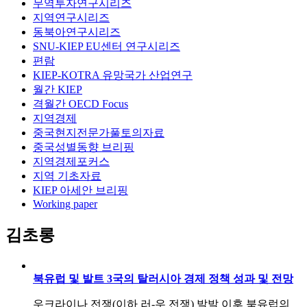
무역투자연구시리즈
지역연구시리즈
동북아연구시리즈
SNU-KIEP EU센터 연구시리즈
편람
KIEP-KOTRA 유망국가 산업연구
월간 KIEP
격월간 OECD Focus
지역경제
중국현지전문가풀토의자료
중국성별동향 브리핑
지역경제포커스
지역 기초자료
KIEP 아세안 브리핑
Working paper
김초롱
북유럽 및 발트 3국의 탈러시아 경제 정책 성과 및 전망
우크라이나 전쟁(이하 러-우 전쟁) 발발 이후 북유럽의