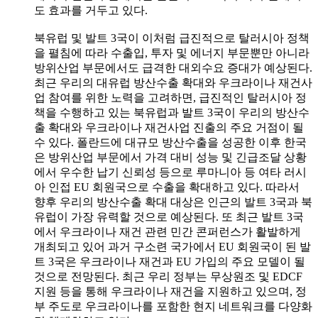
도 효과를 거두고 있다.
북유럽 및 발트 3국이 이처럼 급진적으로 탈러시아 정책
을 펼침에 따라 수출입, 투자 및 에너지 부문뿐만 아니라
방위산업 부문에서도 급격한 대외수요 증대가 예상된다.
최근 우리의 대유럽 방산수출 확대와 우크라이나 재건사
업 참여를 위한 노력을 고려하면, 급진적인 탈러시아 정
책을 수행하고 있는 북유럽과 발트 3국이 우리의 방산수
출 확대와 우크라이나 재건사업 진출의 주요 거점이 될
수 있다. 폴란드에 대규모 방산수출을 성공한 이후 한국
은 방위산업 부문에서 가격 대비 성능 및 긴급조달 상황
에서 우수한 납기 신뢰성 등으로 루마니아 등 여타 러시
아 인접 EU 회원국으로 수출을 확대하고 있다. 따라서
향후 우리의 방산수출 확대 대상은 인근의 발트 3국과 북
유럽이 가장 유력할 것으로 예상된다. 또 최근 발트 3국
에서 우크라이나 재건 관련 민간 콘퍼런스가 활발하게
개최되고 있어 과거 구소련 국가에서 EU 회원국이 된 발
트 3국은 우크라이나 재건과 EU 가입의 주요 모델이 될
것으로 전망된다. 최근 우리 정부는 무상원조 및 EDCF
지원 등을 통해 우크라이나 재건을 지원하고 있으며, 정
부 주도로 우크라이나를 포함한 현지 네트워크를 다양화