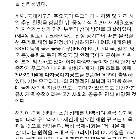
을 정리하였다.
셋째, 국제기구와 주요국의 우크라이나 지원 및 재건 사
업 추진 현황을 점검한 뒤, 중장기적 측면에서 재원조달
의 지속가능성과 민간 부문의 참여 방안을 고찰하였다
(제4장 참고). 우크라이나는 전쟁 장기화에 따른 불확실
성 증가로 재정 불안정성이 심화되면서 IMF, 세계은행,
EBRD 등의 국제금융기구(IFIs)와 EU, G7(미국, 일본, 영
국 등), 폴란드 등의 주요국 및 인접국이 제공하는 지원
에 크게 의존하고 있다. 이에 다양한 공여자 간의 단기 및
중장기 우크라이나 지원 방향과 메커니즘 조율을 위해
2023년 1월에 다자공여자공조플랫폼(MDCP)이 출범하
였다. 이는 우크라이나의 안정적인 회복과 재건을 하는
데 국제사회의 지원만으로는 한계가 있으므로 민간자본
유치가 필수적이라는 국제사회의 공통된 인식 반영된 것
이다.
전쟁이 격화 상태와 소강 상태를 반복하며 결국 장기화
됨에 따라 우크라이나 재건에 필요한 재원 규모는 더욱
커질 것으로 전망된다. 특히 국제사회는 ‘더 나은 재
건’이라는 원칙을 토대로 우크라이나의 EU 가입을 고려
하여 국가 전반의 시스템 개혁까지 염두에 두고 있다. 이