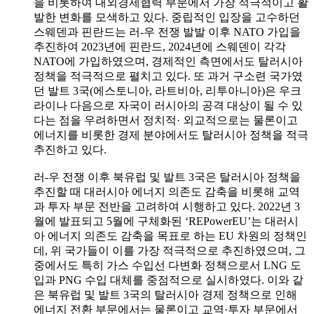
을 비롯하여 대외경제협력 부문에서 가장 적극적이고 활
발한 변화를 모색하고 있다. 중립적인 입장을 고수하던
스웨덴과 핀란드는 러-우 전쟁 발발 이후 NATO 가입을
추진하여 2023년에 핀란드, 2024년에 스웨덴이 각각
NATO에 가입하였으며, 경제적인 측면에서도 탈러시아
정책을 적극적으로 펼치고 있다. 또 과거 구소련 국가였
던 발트 3국(에스토니아, 라트비아, 리투아니아)은 우크
라이나 다음으로 자국이 러시아의 공격 대상이 될 수 있
다는 점을 우려하면서 정치적· 외교적으로는 물론이고
에너지를 비롯한 경제 분야에서도 탈러시아 정책을 적극
추진하고 있다.
러-우 전쟁 이후 북유럽 및 발트 3국은 탈러시아 정책을
추진할 때 대러시아 에너지 의존도 감축을 비롯해 교역
과 투자 부문 전반을 고려하여 시행하고 있다. 2022년 3
월에 발표되고 5월에 구체화된 ‘REPowerEU’는 대러시
아 에너지 의존도 감축을 목표로 하는 EU 차원의 정책인
데, 위 국가들이 이를 가장 적극적으로 추진하였으며, 그
중에서도 특히 가스 수입선 다변화 정책으로서 LNG 도
입과 PNG 수입 대체를 중점적으로 실시하였다. 이와 같
은 북유럽 및 발트 3국의 탈러시아 경제 정책으로 인해
에너지 전환 부문에서는 물론이고 교역·투자 부문에서