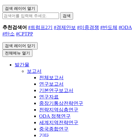
검색 레이어 열기
검색
추천검색어
#트럼프2기
#경제안보
#미중경쟁
#반도체
#ODA
#탄소
#CPTPP
검색 레이어 닫기
전체메뉴 열기
발간물
보고서
전체보고서
연구보고서
기본연구보고서
연구자료
중장기통상전략연구
전략지역심층연구
ODA 정책연구
세계지역전략연구
중국종합연구
기타