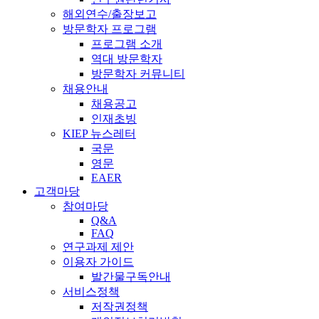
해외연수/출장보고
방문학자 프로그램
프로그램 소개
역대 방문학자
방문학자 커뮤니티
채용안내
채용공고
인재초빙
KIEP 뉴스레터
국문
영문
EAER
고객마당
참여마당
Q&A
FAQ
연구과제 제안
이용자 가이드
발간물구독안내
서비스정책
저작권정책