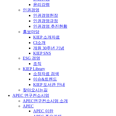
윤리강령
인권경영
인권경영헌장
인권경영규정
인권경영 추진현황
홍보마당
KIEP 소개자료
CI소개
개원 30주년 기념
KIEP SNS
ESG 경영
조직
KIEP Library
소장자료 검색
이슈&트렌드
KIEP 도서관 안내
찾아오시는길
APEC 연구컨소시엄
APEC연구컨소시엄 소개
APEC
APEC 이란