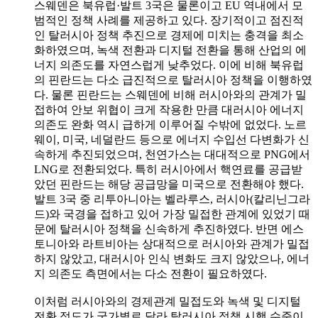
스웨덴은 북유럽·발트 3국은 물론이고 EU 역내에서 모
범적인 정책 사례를 제공하고 있다. 장기적이고 점진적
인 탈러시아 정책 추진으로 경제에 미치는 충격을 최소
화하였으며, 녹색 전환과 디지털 전환을 통해 산업의 에
너지 의존도를 자연스럽게 낮추었다. 이에 비해 북유럽
의 핀란드는 다소 급진적으로 탈러시아 정책을 이행하였
다. 물론 핀란드는 스웨덴에 비해 러시아와의 관계가 밀
접하여 안보 위협이 크게 작용한 만큼 대러시아 에너지
의존도 완화 역시 급하게 이루어질 수밖에 없었다. 노르
웨이, 미국, 네덜란드 등으로 에너지 수입선 다변화가 신
속하게 추진되었으며, 천연가스는 대대적으로 PNG에서
LNG로 전환되었다. 특히 러시아에서 핵연료를 공급받
았던 핀란드는 해당 공급망을 미국으로 전환해야 했다.
발트 3국 중 리투아니아는 벨라루스, 러시아(칼리닌그라
드)와 국경을 접하고 있어 가장 밀접한 관계에 있었기 때
문에 탈러시아 정책을 신속하게 추진하였다. 반면 에스
토니아와 라트비아는 상대적으로 러시아와 관계가 밀접
하지 않았고, 대러시아 인식 변화도 크지 않았으나, 에너
지 의존도 측면에서는 다소 전환이 필요하였다.
이처럼 러시아와의 경제관계 밀접도와 녹색 및 디지털
전환 정도가 국가별로 달라 탈러시아 정책 시행 수준이