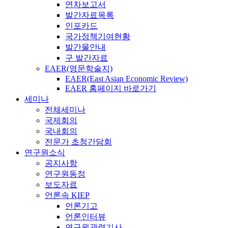
연차보고서
발간자료목록
인포카드
국가정책기여현황
발간물안내
구 발간자료
EAER(영문학술지)
EAER(East Asian Economic Review)
EAER 홈페이지 바로가기
세미나
전체세미나
국제회의
국내회의
전문가 초청간담회
연구원소식
공지사항
연구원동정
보도자료
언론속 KIEP
언론기고
언론인터뷰
연구원관련기사