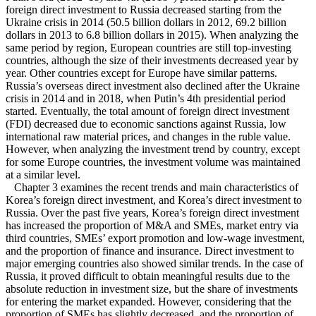
foreign direct investment to Russia decreased starting from the
Ukraine crisis in 2014 (50.5 billion dollars in 2012, 69.2 billion
dollars in 2013 to 6.8 billion dollars in 2015). When analyzing the
same period by region, European countries are still top-investing
countries, although the size of their investments decreased year by
year. Other countries except for Europe have similar patterns.
Russia’s overseas direct investment also declined after the Ukraine
crisis in 2014 and in 2018, when Putin’s 4th presidential period
started. Eventually, the total amount of foreign direct investment
(FDI) decreased due to economic sanctions against Russia, low
international raw material prices, and changes in the ruble value.
However, when analyzing the investment trend by country, except
for some Europe countries, the investment volume was maintained
at a similar level.
Chapter 3 examines the recent trends and main characteristics of
Korea’s foreign direct investment, and Korea’s direct investment to
Russia. Over the past five years, Korea’s foreign direct investment
has increased the proportion of M&A and SMEs, market entry via
third countries, SMEs’ export promotion and low-wage investment,
and the proportion of finance and insurance. Direct investment to
major emerging countries also showed similar trends. In the case of
Russia, it proved difficult to obtain meaningful results due to the
absolute reduction in investment size, but the share of investments
for entering the market expanded. However, considering that the
proportion of SMEs has slightly decreased, and the proportion of