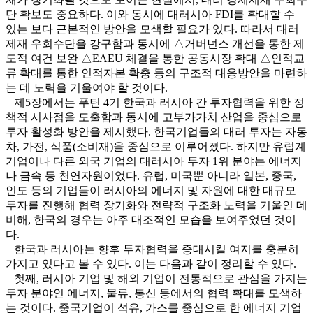
단 확보도 중요하다. 이와 동시에 대러시아 FDI를 확대할 수
있는 보다 근본적인 방안을 모색할 필요가 있다. 따라서 대러
제재 우회수단을 강구함과 동시에 △거버넌스 개선을 통한 제
도적 여건 보완 △EAEU 체결을 통한 공동시장 확대 △인적교
류 확대를 통한 인적자본 확충 등의 구조적 대응방안을 마련하
는 데 노력을 기울여야 할 것이다.
제5장에서는 푸틴 4기 한국과 러시아 간 투자협력을 위한 정
책적 시사점을 도출함과 동시에 고부가가치 산업을 중심으로
투자 활성화 방안을 제시했다. 한국기업들의 대러 투자는 자동
차, 가전, 식품(소비재)을 중심으로 이루어졌다. 하지만 유럽계
기업이나 다른 외국 기업의 대러시아 투자 1위 분야는 에너지
나 금속 등 천연자원이었다. 유럽, 미국뿐 아니라 일본, 중국,
인도 등의 기업들이 러시아의 에너지 및 자원에 대한 대규모
투자를 진행해 협력 장기화와 전략적 구조화 노력을 기울인 데
비해, 한국의 경우는 아주 대조적인 모습을 보여주었던 것이
다.
한국과 러시아는 향후 투자협력을 증대시킬 여지를 충분히
가지고 있다고 볼 수 있다. 이는 다음과 같이 정리할 수 있다.
첫째, 러시아 기업 및 해외 기업이 전통적으로 관심을 가지는
투자 분야인 에너지, 물류, 통신 등에서의 협력 확대를 모색하
는 것이다. 중국기업이 석유, 가스를 중심으로 한 에너지 기업