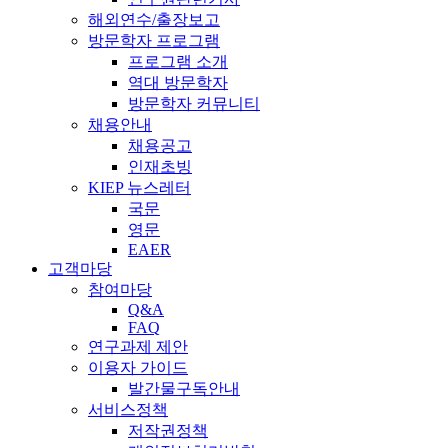
해외연수/출장보고
방문학자 프로그램
프로그램 소개
역대 방문학자
방문학자 커뮤니티
채용안내
채용공고
인재초빙
KIEP 뉴스레터
국문
영문
EAER
고객마당
참여마당
Q&A
FAQ
연구과제 제안
이용자 가이드
발간물구독안내
서비스정책
저작권정책