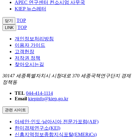
APEC 연구센터 컨소시엄 사무국
KIEP 뉴스레터
TOP
닫기
TOP
LINK
개인정보처리방침
이용자 가이드
고객헌장
저작권 정책
찾아오시는길
30147 세종특별자치시 시청대로 370 세종국책연구단지 경제
정책동
TEL
044-414-1114
Email
kiepinfo@kiep.go.kr
관련 사이트
아세안·인도·남아시아 전문가포럼(AIF)
한미경제연구소(KEI)
신흥지역정보종합지식포탈(EMERiCs)