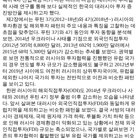
력 사례 연구를 통해 보다 실제적인 한국의 대러시아 투자 증
진방안을 제시하고자 했다.
제2장에서는 푸틴 3기(2012~18년)와 4기(2018년~) 러시아의
투자환경 및 해외투자 패턴의 주요 내용과 특징을 고찰하는 데
초점을 맞추었다. 푸틴 3기와 4기 동안의 투자 동향을 분석해
보면, 2014년 우크라이나 사태를 기점으로 외국인직접투자
(2012년 505억 8,800만 달러, 2013년 692억 1,900만 달러에서
2015년 68억 5,300만 달러)가 감소하는 추세를 보였다. 권역별
로 보면 전통적으로 러시아와 투자협력을 진행했던 유럽 국가
의 경우 연도별 투자 규모가 감소했음에도 불구하고 2012년부
터 2019년 사이에도 여전히 러시아의 상위투자국이며, 유럽을
제외한 나머지 국가의 투자는 전반적으로 이전과 비슷한 패턴
을 보이고 있다.
한편 러시아의 해외직접투자(ODI)도 2014년 우크라이나 사
태와 2018년 푸틴 4기 정부 출범 이후 감소하는 모습을 나타냈
다. 앞서 살펴본 대러시아 외국인직접투자(FDI)와 동일하게 유
럽지역을 제외하고는 비슷한 패턴을 보였다. 결국 서방의 대러
시아 경제제재, 국제 원자재 가격 하락, 루블화 가치 하락 등으
로 인해 러시아 경제환경이 악화되고 있는 상황에서 전체 외국
인직접투자(FDI) 규모는 축소되었으나, 국가별로 살펴보면 기
존의 투자협력이 활발했던 일부 유럽 국가를 제외하고는 비슷