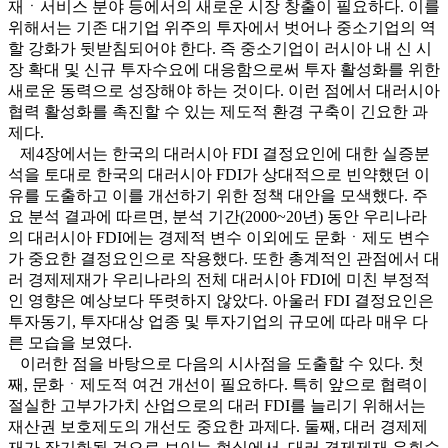
재ㆍ서비스 분야 등에서의 새로운 시장 창출이 필요하다. 이를
위해서는 기존 대기업 위주의 투자에서 벗어나 중소기업의 역
할 강화가 뒷받침되어야 한다. 즉 중소기업이 러시아 내 신 시
장 확대 및 신규 투자수요에 대응함으로써 투자 활성화를 위한
새로운 동력으로 성장해야 하는 것이다. 이런 점에서 대러시아
협력 활성화를 촉진할 수 있는 제도적 환경 구축이 긴요한 과
제다.
제4장에서는 한국의 대러시아 FDI 결정요인에 대한 실증분
석을 토대로 한국의 대러시아 FDI가 상대적으로 빈약했던 이
유를 도출하고 이를 개선하기 위한 정책 대안을 모색했다. 주
요 분석 결과에 따르면, 분석 기간(2000~20년) 동안 우리나라
의 대러시아 FDI에는 경제적 변수 이외에도 문화ㆍ제도 변수
가 중요한 결정요인으로 작용했다. 또한 총계적인 관점에서 대
러 경제제재가 우리나라의 전체 대러시아 FDI에 미친 부정적
인 영향은 예상보다 뚜렷하지 않았다. 아울러 FDI 결정요인은
투자동기, 투자대상 업종 및 투자기업의 규모에 따라 매우 다
른 모습을 보였다.
이러한 점을 바탕으로 다음의 시사점을 도출할 수 있다. 첫
째, 문화ㆍ제도적 여건 개선이 필요하다. 특히 앞으로 협력이
절실한 고부가가치 산업으로의 대러 FDI를 늘리기 위해서는
재산권 보호제도의 개선도 중요한 과제다. 둘째, 대러 경제제
재가 장기화될 것으로 보이는 현실에서, 대러 경제제재 우회수