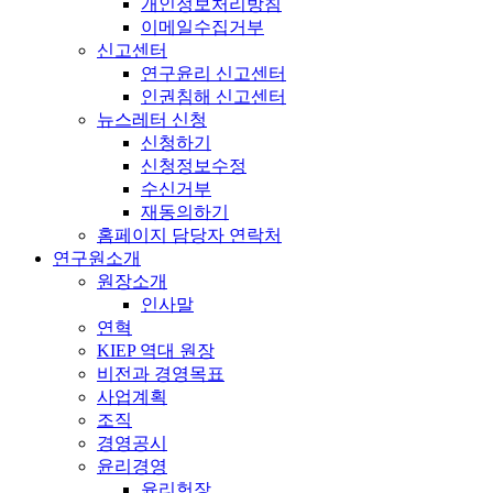
개인정보처리방침
이메일수집거부
신고센터
연구윤리 신고센터
인권침해 신고센터
뉴스레터 신청
신청하기
신청정보수정
수신거부
재동의하기
홈페이지 담당자 연락처
연구원소개
원장소개
인사말
연혁
KIEP 역대 원장
비전과 경영목표
사업계획
조직
경영공시
윤리경영
윤리헌장