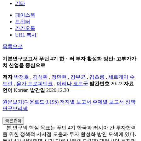
기타
페이스북
트위터
카카오톡
URL 복사
목록으로
기본연구보고서
푸틴 4기 한ㆍ러 투자 활성화 방안: 고부가가
치 산업을 중심으로
저자
박정호
,
김석환
,
정민현
,
강부균
,
김초롱
,
세르게이 수
트린
,
올가 트로피멘코
,
이리나 코르군
발간번호
20-22
자료
언어
Korean
발간일
2020.12.30
원문보기(다운로드:3,195)
저자별 보고서
주제별 보고서
정책
연구브리핑
국문요약
본 연구의 핵심 목표는 푸틴 4기 한국과 러시아 간 투자협력
을 위한 정책적 시사점 도출과 투자 활성화 방안 모색에 있다.
특히 4차 산업혁명 시기 다른 나라의 다양한 대러시아 투자협