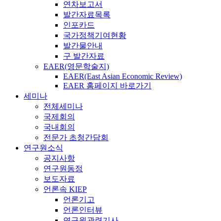
연차보고서
발간자료목록
인포카드
국가정책기여현황
발간물안내
구 발간자료
EAER(영문학술지)
EAER(East Asian Economic Review)
EAER 홈페이지 바로가기
세미나
전체세미나
국제회의
국내회의
전문가 초청간담회
연구원소식
공지사항
연구원동정
보도자료
언론속 KIEP
언론기고
언론인터뷰
연구원관련기사