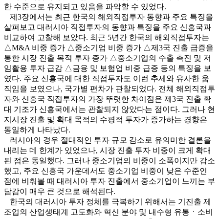
한 수준으로 유지되고 있음을 파악할 수 있었다.
제3장에서는 최근 한국의 해외직접투자 동향과 주요 특징을
살펴보고 대러시아 직접투자의 동향과 특징을 주요 신흥국과
비교하여 고찰해 보았다. 최근 5년간 한국의 해외직접투자는
△M&A 비중 증가 △중소기업 비중 증가 △제3국 진출 급증을
통한 시장 진출 목적 투자 증가 △중소기업의 수출 촉진 및 저
임활용 투자 급감 △금융 및 보험업 비중 급증 등의 특징을 보
였다. 주요 신흥국에 대한 직접투자도 이런 추세와 유사한 움
직임을 보였으나, 국가별 편차가 관찰되었다. 전체 해외직접투
자와 신흥국 직접투자의 가장 뚜렷한 차이점은 제3국 진출 확
대 기조가 신흥국에서는 관찰되지 않았다는 점이다. 그러나 현
지시장 진출 및 확대 목적의 수평적 투자가 증가하는 경향은
동일하게 나타났다.
러시아의 경우 절대적인 투자 규모 감소로 유의미한 결론을
내리는 데 한계가 있었으나, 시장 진출 투자 비중이 크게 확대
된 점은 동일했다. 그러나 중소기업의 비중이 소폭이지만 감소
했고, 주요 신흥국 가운데서도 중소기업 비중이 낮은 수준인
점에 비춰볼 때 대러시아 투자 진출에서 중소기업이 느끼는 부
담감이 매우 큰 것으로 해석된다.
한국의 대러시아 투자 정체를 극복하기 위해서는 기진출 제
조업의 산업생태계 고도화와 혁신 분야 및 내수형 유통ㆍ소비