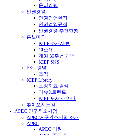
윤리강령
인권경영
인권경영헌장
인권경영규정
인권경영 추진현황
홍보마당
KIEP 소개자료
CI소개
개원 30주년 기념
KIEP SNS
ESG 경영
조직
KIEP Library
소장자료 검색
이슈&트렌드
KIEP 도서관 안내
찾아오시는길
APEC 연구컨소시엄
APEC연구컨소시엄 소개
APEC
APEC 이란