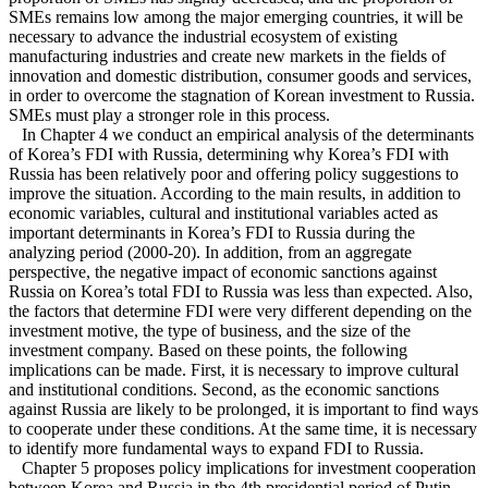
SMEs remains low among the major emerging countries, it will be
necessary to advance the industrial ecosystem of existing
manufacturing industries and create new markets in the fields of
innovation and domestic distribution, consumer goods and services,
in order to overcome the stagnation of Korean investment to Russia.
SMEs must play a stronger role in this process.
In Chapter 4 we conduct an empirical analysis of the determinants
of Korea’s FDI with Russia, determining why Korea’s FDI with
Russia has been relatively poor and offering policy suggestions to
improve the situation. According to the main results, in addition to
economic variables, cultural and institutional variables acted as
important determinants in Korea’s FDI to Russia during the
analyzing period (2000-20). In addition, from an aggregate
perspective, the negative impact of economic sanctions against
Russia on Korea’s total FDI to Russia was less than expected. Also,
the factors that determine FDI were very different depending on the
investment motive, the type of business, and the size of the
investment company. Based on these points, the following
implications can be made. First, it is necessary to improve cultural
and institutional conditions. Second, as the economic sanctions
against Russia are likely to be prolonged, it is important to find ways
to cooperate under these conditions. At the same time, it is necessary
to identify more fundamental ways to expand FDI to Russia.
Chapter 5 proposes policy implications for investment cooperation
between Korea and Russia in the 4th presidential period of Putin,