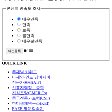
콘텐츠 만족도 조사
매우만족
만족
보통
불만족
매우불만족
0
/100
QUICK LINK
주제별 키워드
아세안·인도·남아시아
전문가포럼(AIF)
신흥지역정보종합
지식포탈(EMERiCs)
중국전문가포럼(CSF)
한미경제연구소(KEI)
EAER 영문학술지