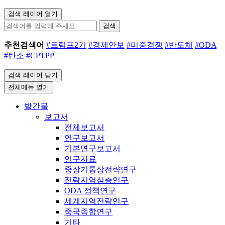
검색 레이어 열기
검색
추천검색어
#트럼프2기
#경제안보
#미중경쟁
#반도체
#ODA
#탄소
#CPTPP
검색 레이어 닫기
전체메뉴 열기
발간물
보고서
전체보고서
연구보고서
기본연구보고서
연구자료
중장기통상전략연구
전략지역심층연구
ODA 정책연구
세계지역전략연구
중국종합연구
기타