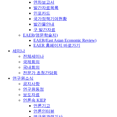
연차보고서
발간자료목록
인포카드
국가정책기여현황
발간물안내
구 발간자료
EAER(영문학술지)
EAER(East Asian Economic Review)
EAER 홈페이지 바로가기
세미나
전체세미나
국제회의
국내회의
전문가 초청간담회
연구원소식
공지사항
연구원동정
보도자료
언론속 KIEP
언론기고
언론인터뷰
연구원관련기사