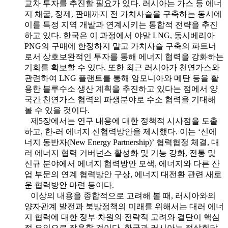
교차 투자를 추진할 필요가 있다. 러시아는 가스 등 에너
지 채굴, 정제, 판매까지 전 가치사슬을 구축하는 동시에
이를 특정 지역 개발과 연계시키는 통합적 전략을 추진
하고 있다. 한국은 이 과정에서 야말 LNG, 동시베리아
PNG의 구매에 한정하지 말고 가치사슬 구축의 파트너
로서 상호보완적인 투자를 통해 에너지 협력을 강화하는
기회를 확보할 수 있다. 또한 최근 러시아가 천연가스와
관련하여 LNG 플랜트를 통해 암모니아와 메탄 등을 활
용한 블루수소 생산 계획을 추진하고 있다는 점에서 양
국간 천연가스 협력의 파생분야로 수소 협력을 기대해
볼 수 있을 것이다.
제5장에서는 연구 내용에 대한 정책적 시사점을 도출
하고, 한-러 에너지 신협력방안을 제시했다. 이는 ‘신에
너지 동반자(New Energy Partnership)’ 협력협정 체결, 대
러 에너지 협력 거버넌스 활성화 및 기능 강화, 전통 및
신규 분야에서 에너지 협력방안 모색, 에너지와 다른 산
업 부문의 연계 협력방안 구상, 에너지 대전환 관련 새로
운 협력방안 마련 등이다.
이상의 내용을 종합적으로 고려해 볼 때, 러시아와의
양자관계 발전과 북방정책의 미래를 위해서는 대러 에너
지 협력에 대한 정부 차원의 전략적 고려와 결단이 핵심
적 요인으로 작용할 것이다. 한국과 러시아는 정상회담