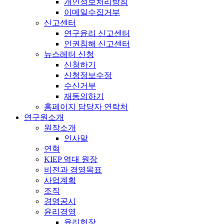
개인정보처리방침
이메일수집거부
신고센터
연구윤리 신고센터
인권침해 신고센터
뉴스레터 신청
신청하기
신청정보수정
수신거부
재동의하기
홈페이지 담당자 연락처
연구원소개
원장소개
인사말
연혁
KIEP 역대 원장
비전과 경영목표
사업계획
조직
경영공시
윤리경영
윤리헌장