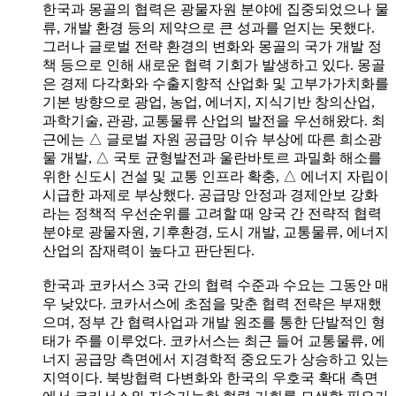
한국과 몽골의 협력은 광물자원 분야에 집중되었으나 물
류, 개발 환경 등의 제약으로 큰 성과를 얻지는 못했다.
그러나 글로벌 전략 환경의 변화와 몽골의 국가 개발 정
책 등으로 인해 새로운 협력 기회가 발생하고 있다. 몽골
은 경제 다각화와 수출지향적 산업화 및 고부가가치화를
기본 방향으로 광업, 농업, 에너지, 지식기반 창의산업,
과학기술, 관광, 교통물류 산업의 발전을 우선해왔다. 최
근에는 △ 글로벌 자원 공급망 이슈 부상에 따른 희소광
물 개발, △ 국토 균형발전과 울란바토르 과밀화 해소를
위한 신도시 건설 및 교통 인프라 확충, △ 에너지 자립이
시급한 과제로 부상했다. 공급망 안정과 경제안보 강화
라는 정책적 우선순위를 고려할 때 양국 간 전략적 협력
분야로 광물자원, 기후환경, 도시 개발, 교통물류, 에너지
산업의 잠재력이 높다고 판단된다.
한국과 코카서스 3국 간의 협력 수준과 수요는 그동안 매
우 낮았다. 코카서스에 초점을 맞춘 협력 전략은 부재했
으며, 정부 간 협력사업과 개발 원조를 통한 단발적인 형
태가 주를 이루었다. 코카서스는 최근 들어 교통물류, 에
너지 공급망 측면에서 지경학적 중요도가 상승하고 있는
지역이다. 북방협력 다변화와 한국의 우호국 확대 측면