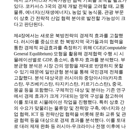
에서 코카서스와 지속가능한 협력 기회를 모색할 필요가
있다. 코카서스 3국의 경제 개발 전략을 고려할 때, 교통
물류, 에너지(신재생에너지), 농업 및 농식품, 관광 부문
이 상호 간 전략적 산업 협력 분야로 발전할 가능성이 크
다고 판단된다.
제4장에서는 새로운 북방전략의 경제적 효과를 고찰했
다. 러시아를 중심으로 한 북방지역 국가들과의 협력을
통한 경제적 파급효과를 측정하기 위해 CGE(Computable
General Equilibrium) 모형을 활용해 경제협력 수행 시 시
뮬레이션별로 GDP, 총소비, 총투자 효과를 분석했다. 부
분균형 분석은 시장 간의 영향을 제대로 반영하지 못할
수 있기 때문에 일반균형 분석을 통해 국민경제 전체를
고찰했다. 분석 대상국은 러시아와 중앙아시아(카자흐
스탄, 우즈베키스탄, 타지키스탄, 키르기스스탄), 중국,
몽골 등을 포함했다. 구체적인 대상 및 분야는 기존 연구
에서 경제 효과가 크게 기대되는 영역 구성을 참고하여
이를 토대로 시뮬레이션 작업을 진행했다. 특히 상호 간
의 수요가 맞물리는 물류망 및 전력망 구축, 에너지와 산
업 협력, ICT 등 전략산업 협력을 비롯해 문화 교류 및 관
광 협력 등을 대상으로 경제 효과를 분석했다. 이를 토대
로 대러 제재 완화 등 러시아-우크라이나 전쟁 이후에 나