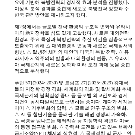
요에 기반해 북방전략의 경제적 효과 분석을 진행했다.
이상의 분석 결과를 종합해 새로운 북방전략 방향과 주
변국 관리방안을 제시하고자 했다.
제2장에서는 글로벌 전략 환경의 구조적 변화와 유라시
아의 新지정학을 심도 있게 고찰했다. 새로운 대외전략
환경의 주요 특징과 북방전략의 추진 여건을 심층적으로
도출하기 위해 △ 대외환경의 변동과 새로운 국제질서의
향방, △ 탈냉전 체제의 대안과 미국의 복합 전략, △ 유
라시아 지역주의의 발흥과 대외환경의 변동, △ 유라시
아 국제관계의 새로운 동학과 미래 도전 과제 등을 종합
적으로 분석했다.
푸틴 5기(2024~2030) 및 트럼프 2기(2025~2029) 강대국
들의 지정학 경쟁 격화, 세계화의 약화 및 탈세계화 추세,
국제관계의 불확실성 증대 등 글로벌 외교안보와 경제
여건이 동시다발적으로 급변하는 중이다. 게다가 세계는
이미 △ 기후변화의 압력, △ 글로벌 인구 구조의 변화,
△ AI 등 첨단기술을 둘러싼 기술 패권 경쟁의 가속화,
△ 국경을 넘나드는 테러리즘 등 지정학적 격변과 미국
의 동맹 접근법 변화, △ 강력한 도전을 받고 있는 핵확산
금지조약(NPT) 체제의 실효성, △ 국제정치 및 군사ㆍ안