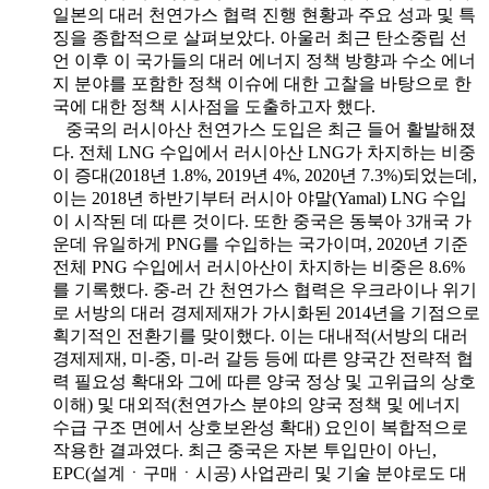
일본의 대러 천연가스 협력 진행 현황과 주요 성과 및 특
징을 종합적으로 살펴보았다. 아울러 최근 탄소중립 선
언 이후 이 국가들의 대러 에너지 정책 방향과 수소 에너
지 분야를 포함한 정책 이슈에 대한 고찰을 바탕으로 한
국에 대한 정책 시사점을 도출하고자 했다.
중국의 러시아산 천연가스 도입은 최근 들어 활발해졌
다. 전체 LNG 수입에서 러시아산 LNG가 차지하는 비중
이 증대(2018년 1.8%, 2019년 4%, 2020년 7.3%)되었는데,
이는 2018년 하반기부터 러시아 야말(Yamal) LNG 수입
이 시작된 데 따른 것이다. 또한 중국은 동북아 3개국 가
운데 유일하게 PNG를 수입하는 국가이며, 2020년 기준
전체 PNG 수입에서 러시아산이 차지하는 비중은 8.6%
를 기록했다. 중-러 간 천연가스 협력은 우크라이나 위기
로 서방의 대러 경제제재가 가시화된 2014년을 기점으로
획기적인 전환기를 맞이했다. 이는 대내적(서방의 대러
경제제재, 미-중, 미-러 갈등 등에 따른 양국간 전략적 협
력 필요성 확대와 그에 따른 양국 정상 및 고위급의 상호
이해) 및 대외적(천연가스 분야의 양국 정책 및 에너지
수급 구조 면에서 상호보완성 확대) 요인이 복합적으로
작용한 결과였다. 최근 중국은 자본 투입만이 아닌,
EPC(설계ㆍ구매ㆍ시공) 사업관리 및 기술 분야로도 대