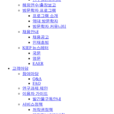
해외연수/출장보고
방문학자 프로그램
프로그램 소개
역대 방문학자
방문학자 커뮤니티
채용안내
채용공고
인재초빙
KIEP 뉴스레터
국문
영문
EAER
고객마당
참여마당
Q&A
FAQ
연구과제 제안
이용자 가이드
발간물구독안내
서비스정책
저작권정책