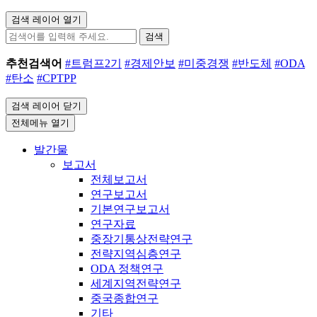
검색 레이어 열기
검색
추천검색어
#트럼프2기
#경제안보
#미중경쟁
#반도체
#ODA
#탄소
#CPTPP
검색 레이어 닫기
전체메뉴 열기
발간물
보고서
전체보고서
연구보고서
기본연구보고서
연구자료
중장기통상전략연구
전략지역심층연구
ODA 정책연구
세계지역전략연구
중국종합연구
기타