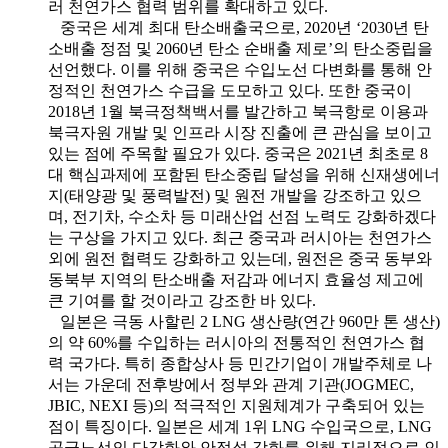
러 천연가스 협력 범위를 확대하고 있다.
중국은 세계 최대 탄소배출국으로, 2020년 ‘2030년 탄
소배출 정점 및 2060년 탄소 순배출 제로’의 탄소중립을
선언했다. 이를 위해 중국은 수입노선 다변화를 통해 안
정적인 천연가스 수급을 도모하고 있다. 또한 중국이
2018년 1월 북극정책백서를 발간하고 북극항로 이용과
북극자원 개발 및 인프라 시장 진출에 큰 관심을 보이고
있는 점에 주목할 필요가 있다. 중국은 2021년 최초로 8
대 핵심과제에 포함된 탄소중립 달성을 위해 신재생에너
지(태양광 및 풍력발전) 및 원전 개발을 강조하고 있으
며, 전기차, 수소차 등 미래산업 선점 노력도 강화하겠다
는 구상을 가지고 있다. 최근 중국과 러시아는 천연가스
외에 원전 협력도 강화하고 있는데, 원전은 중국 동부와
동북부 지역의 탄소배출 저감과 에너지 효율성 제고에
큰 기여를 할 것이라고 강조한 바 있다.
일본은 극동 사할린 2 LNG 생산량(연간 960만 톤 생산)
의 약 60%를 수입하는 러시아의 전통적인 천연가스 협
력 국가다. 특히 종합상사 등 민간기업이 개발주체로 나
서는 가운데 전후방에서 정부와 관계 기관(JOGMEC,
JBIC, NEXI 등)의 적극적인 지원체계가 구축되어 있는
점이 특징이다. 일본은 세계 1위 LNG 수입국으로, LNG
공급노선의 다각화와 안정성 강화를 위해 지리적으로 인