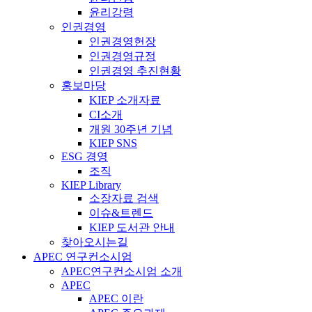
윤리강령
인권경영
인권경영헌장
인권경영규정
인권경영 추진현황
홍보마당
KIEP 소개자료
CI소개
개원 30주년 기념
KIEP SNS
ESG 경영
조직
KIEP Library
소장자료 검색
이슈&트렌드
KIEP 도서관 안내
찾아오시는길
APEC 연구컨소시엄
APEC연구컨소시엄 소개
APEC
APEC 이란