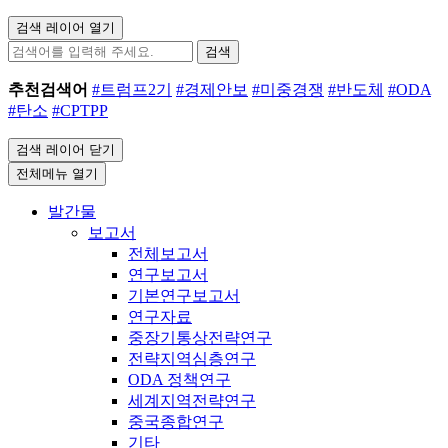
검색 레이어 열기
검색
추천검색어
#트럼프2기
#경제안보
#미중경쟁
#반도체
#ODA
#탄소
#CPTPP
검색 레이어 닫기
전체메뉴 열기
발간물
보고서
전체보고서
연구보고서
기본연구보고서
연구자료
중장기통상전략연구
전략지역심층연구
ODA 정책연구
세계지역전략연구
중국종합연구
기타