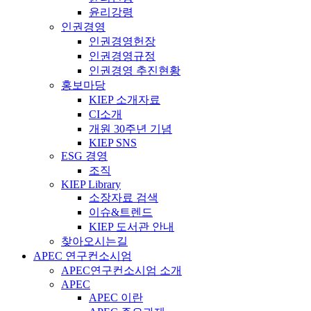
윤리강령
인권경영
인권경영헌장
인권경영규정
인권경영 추진현황
홍보마당
KIEP 소개자료
CI소개
개원 30주년 기념
KIEP SNS
ESG 경영
조직
KIEP Library
소장자료 검색
이슈&트렌드
KIEP 도서관 안내
찾아오시는길
APEC 연구컨소시엄
APEC연구컨소시엄 소개
APEC
APEC 이란