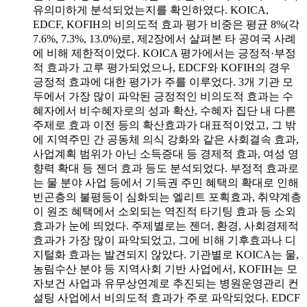
유의미하게 분석되었는지를 확인하였다. KOICA,
EDCF, KOFIH의 비의도적 효과 평가 비중은 평균 8%(각
7.6%, 7.3%, 13.0%)로, 제2장에서 살펴본 타 공여국 사례
에 비해 제한적이었다. KOICA 평가에서는 긍정적·부정
적 효과가 고루 평가되었으나, EDCF와 KOFIH의 경우
긍정적 효과에 대한 평가가 주를 이루었다. 3개 기관 모
두에서 가장 많이 파악된 긍정적인 비의도적 효과는 수
혜자에서 비수혜자로의 성과 확산, 수혜자 집단 내 다른
주제로 효과 이전 등의 확산효과가 대표적이었고, 그 밖
에 지역주민 간 공동체 의식 강화와 같은 사회결속 효과,
사업계획 범위가 아닌 소득증대 등 경제적 효과, 여성 영
향력 확대 등 젠더 효과 등도 분석되었다. 부정적 효과로
는 물 분야 사업 등에서 기득권 주민 혜택의 확대로 인해
빈곤층의 불평등이 심화되는 엘리트 포획효과, 취약계층
이 원조 혜택에서 소외되는 역진적 타기팅 효과 등 소외
효과가 눈에 띄었다. 주제별로는 젠더, 환경, 사회경제적
효과가 가장 많이 파악되었고, 그에 비해 기후효과나 디
지털화 효과는 발견되지 않았다. 기관별로 KOICA는 물,
농림수산 분야 등 지역사회 기반 사업에서, KOFIH는 모
자보건 사업과 유무상연계로 추진되는 병원운영관리 컨
설팅 사업에서 비의도적 효과가 주로 파악되었다. EDCF