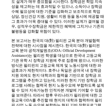
도 설계가 매우 중요함을 시사한다. 장학금은 학업 지속
성을 제고하는 데 효과적일 수 있으나, 소득이나 장학금
수혜 필요성에 대한 기준을 강화하고 보조적으로 학업
상담, 정신건강 지원, 생활비 지원 등을 동시에 제공할 때
그 효과가 더욱 증대될 수 있다. 이러한 설계가 결여될 경
우, 성적우수장학금은 제한적인 혜택에 그치거나 기존의
불평등을 강화할 위험이 있다.
본 보고서는 한국의 대(對) 필리핀 교육 분야 개발협력
전략에 대한 시사점을 제시한다. 한국의 대(對) 필리핀
교육 분야 공적개발원조(ODA: Official Development
Assistance)는 필리핀 학생을 대상으로 한국내 고등교육
기관 유학 시 장학금 지원에 주로 집중해 왔으나, 이러한
방식은 필리핀의 고등교육 체계 및 노동시장에 대한 파
급효과가 제한적이다. 호주나 독일은 공여국 내 장학금
지원 외에도 현지 대학과의 협력을 기반으로 장학금 프
로그램을 추진하고 있는데, 이러한 현지 기반 장학금 프
로그램 사례는 협력국 현지 노동수요에 부합하도록 설계
될 수 있어 지속가능한 인적자본 개발에 기여할 수 있음
을 보여준다. 따라서 향후 우리나라가 필리핀에 대한 고
등교육 ODA를 추진할 때 현지의 대학과 협력하여 필리
핀 산업 노동 수요에 부합하는 현지 기반 장학프로그램