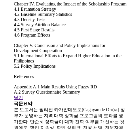
Chapter IV. Evaluating the Impact of the Scholarship Program
4.1 Estimation Strategy
4.2 Baseline Summary Statistics
4.3 Density Tests
4.4 Survey Attrition Balance
4.5 First Stage Results
4.6 Program Effects
Chapter V. Conclusion and Policy Implications for
Development Cooperation
5.1 International Efforts to Expand Higher Education in the
Philippines
5.2 Policy Implications
References
Appendix A.1 Main Results Using Fuzzy RD
A.2 Survey Questionnaire Summary
닫기
국문요약
본 보고서는 필리핀 카가얀데오로(Cagayan de Oro)시 정
부가 운영하는 지역 대학 장학금 프로그램의 효과를 평
가한다. 단순히 장학금이 대학 진학 여부를 개선하는 것
외에도, 학업 지속성, 학업 성취 및 전공 선택, 전문자격