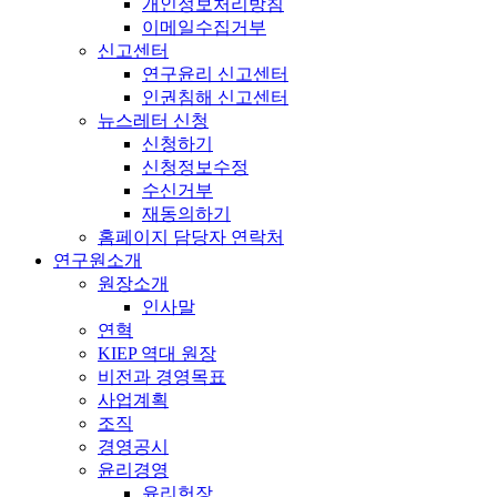
개인정보처리방침
이메일수집거부
신고센터
연구윤리 신고센터
인권침해 신고센터
뉴스레터 신청
신청하기
신청정보수정
수신거부
재동의하기
홈페이지 담당자 연락처
연구원소개
원장소개
인사말
연혁
KIEP 역대 원장
비전과 경영목표
사업계획
조직
경영공시
윤리경영
윤리헌장