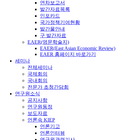
연차보고서
발간자료목록
인포카드
국가정책기여현황
발간물안내
구 발간자료
EAER(영문학술지)
EAER(East Asian Economic Review)
EAER 홈페이지 바로가기
세미나
전체세미나
국제회의
국내회의
전문가 초청간담회
연구원소식
공지사항
연구원동정
보도자료
언론속 KIEP
언론기고
언론인터뷰
연구원관련기사