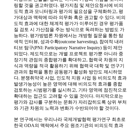
링할 것을 권고하였다. 평가지침 및 제안요청서에 비의
도적 효과 모니터링과 평가의 필요성을 구체화하고, 평
가대상과 맥락에 따라 의무화 혹은 권고할 수 있다. 비의
도적 효과에 대한 체계적 평가가 이루어진 경우 평가품
질 검토 시 가산점을 주는 방식으로 독려하는 방법도 가
능하다. 평가방법론 차원에서는 개방형 질문을 통한 탐
색적 인터뷰, 성과수확(outcome harvesting), 참여적 내러
티브 탐구(PNI: Participatory Narrative Inquiry) 등이 제안
되었다. 제도적으로는 개별 프로젝트 평가뿐 아니라 중
장기적 관점의 종합평가를 확대하고, 협력국 차원의 지
식과 역량을 적극 활용하기 위해 협력국 대학 및 연구기
관과의 협력을 통한 공동평가 활성화 방안도 제시하였
다. 분쟁취약국 사업, 인도적 지원 사업 등 비의도적 효과
발생가능성이 높은 영역에 대해 비의도적 효과를 종합
검토하는 시범평가를 실시하고, 기타 영역에 점진적으로
확대하는 접근도 고려할 수 있을 것이다. 마지막으로는
평가와 감사를 구분하는 문화가 자리잡히도록 상위 부처
와 기관 차원의 노력과 변화가 수반되어야 할 것이다.
본 연구에서는 우리나라 국제개발협력 평가연구 최초로
한국 ODA의 맥락에서 주요 원조기관의 비의도적 효과