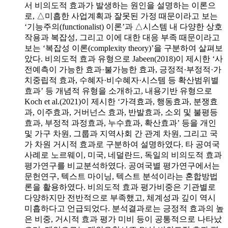
서 비의도적 효과가 발생하는 원인을 설명하는 이론으
로, △미흡한 사업계획과 잘못된 가정 때문이라고 보는
‘기능주의(functionalist) 이론’과 △시스템 내 다양한 상호
작용과 복잡성, 그리고 이에 대한 대응 부족 때문이라고
보는 ‘복잡성 이론(complexity theory)’을 구분하여 살펴보
았다. 비의도적 효과 유형으로 Jabeen(2018)이 제시한 ‘사
전예측이 가능한 효과·불가능한 효과, 긍정적·부정적·가
치중립적 효과, 수혜자·비수혜자·시스템 등 확산범위별
효과’ 등 개념적 유형을 소개하고, 내용기반 유형으로
Koch et al.(2021)이 제시한 ‘가격효과, 행동효과, 분쟁효
과, 이주효과, 거버넌스 효과, 반발효과, 소외 및 불평등
효과, 부정적 과정효과, 누수효과, 확산효과’ 등을 개인
및 가구 차원, 그룹과 지역사회 간 관계 차원, 그리고 국
가 차원 거시적 효과로 구분하여 설명하였다. 타 공여국
사례로 노르웨이, 미국, 네덜란드, 독일의 비의도적 효과
평가연구를 비교분석하였다. 공여국별 평가연구에서는
문헌연구, 텍스트 마이닝, 텍스트 분석이라는 혼합방법
론을 활용하였다. 비의도적 효과 평가비중은 기관별로
다양하지만 전반적으로 부족했고, 체계성과 깊이 역시
미흡하다고 언급되었다. 분석결과로는 긍정적 효과의 높
은 비중, 거시적 효과 평가 미비 등이 공통적으로 나타났