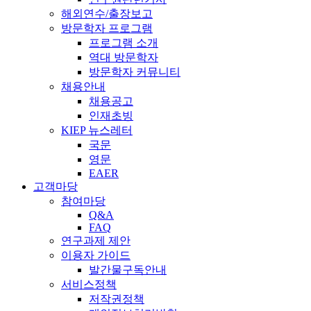
해외연수/출장보고
방문학자 프로그램
프로그램 소개
역대 방문학자
방문학자 커뮤니티
채용안내
채용공고
인재초빙
KIEP 뉴스레터
국문
영문
EAER
고객마당
참여마당
Q&A
FAQ
연구과제 제안
이용자 가이드
발간물구독안내
서비스정책
저작권정책