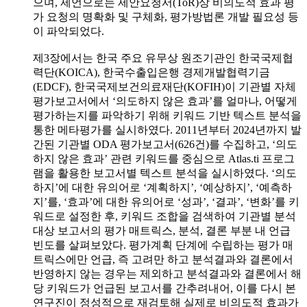
으며, 제언으로는 제안요청서(ToR)상 비의도적 효과 평
가 요청의 명확화 및 구체화, 평가방법론 개발 필요성 등
이 파악되었다.
제3장에서는 한국 주요 유무상 원조기관인 한국국제협
력단(KOICA), 한국수출입은행 경제개발협력기금
(EDCF), 한국국제보건의료재단(KOFIH)이 기관별 자체
평가보고서에서 ‘의도하지 않은 효과’를 얼마나, 어떻게
평가하는지를 파악하기 위해 키워드 기반 텍스트 분석을
통한 메타평가를 실시하였다. 2011년부터 2024년까지 발
간된 기관별 ODA 평가보고서(626건)를 수집하고, ‘의도
하지 않은 효과’ 관련 키워드를 중심으로 Atlas.ti 프로그
램을 활용한 보고서별 텍스트 분석을 실시하였다. ‘의도
하지’에 대한 유의어로 ‘계획하지’, ‘예상하지’, ‘예측하
지’를, ‘효과’에 대한 유의어로 ‘성과’, ‘결과’, ‘변화’를 키
워드로 설정한 후, 키워드 조합을 검색하여 기관별 분석
대상 보고서의 평가 매트릭스, 분석, 결론 부분 내 언급
빈도를 살펴보았다. 평가계획 단계에 수립하는 평가 매
트릭스에만 언급, 즉 고려만 하고 분석결과와 결론에서
반영하지 않는 경우는 제외하고 분석결과와 결론에서 해
당 키워드가 언급된 보고서를 간추려내어, 이를 다시 본
연구진이 정성적으로 재검토해 실제로 비의도적 효과가