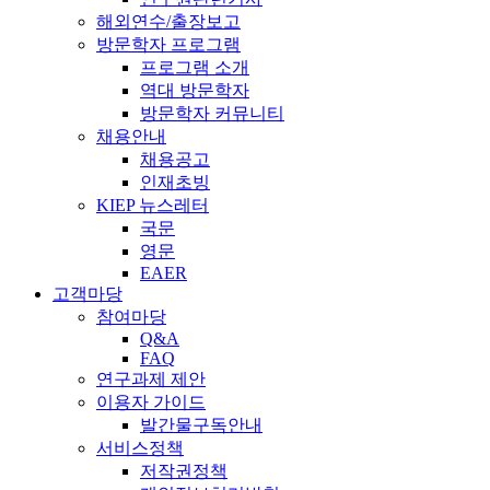
해외연수/출장보고
방문학자 프로그램
프로그램 소개
역대 방문학자
방문학자 커뮤니티
채용안내
채용공고
인재초빙
KIEP 뉴스레터
국문
영문
EAER
고객마당
참여마당
Q&A
FAQ
연구과제 제안
이용자 가이드
발간물구독안내
서비스정책
저작권정책