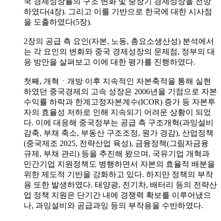
국 경제성장률의 구조 변화 및 중장기 경제성장을 전망
하였다(4장). 그리고 이를 기반으로 한국에 대한 시사점
을 도출하였다(5장).
2장의 공급 측 요인(자본, 노동, 총요소생산성) 분석에서
는 각 요인의 변화와 중국 경제성장의 문제점, 정부의 대
응 방안을 살펴보고 이에 대한 평가를 진행하였다.
첫째, 개혁ㆍ개방 이후 지속적인 자본축적을 통해 실현
하였던 중국경제의 고속 성장은 2006년을 기점으로 자본
수익률 하락과 한계고정자본계수(ICOR) 증가 등 자본투
자의 효율성 저하로 인해 지속되기 어려운 상황이 되었
다. 이에 대응해 중국정부는 공급 측 구조개혁(과잉설비
감축, 부채 축소, 부동산 구조조정, 원가 경감), 산업정책
(중국제조 2025, 전략산업 육성), 금융정책(그림자금융
규제, 부채 관리) 등을 추진해 왔으며, 국유기업 개혁과
민간기업 지원정책도 병행하면서 자본의 효율적 배분을
위한 제도적 기반을 강화하고 있다. 하지만 정책의 부작
용 또한 발생하였다. 태양광, 전기차, 배터리 등의 전략산
업 정책 지원은 단기간 내에 경쟁력 확보를 이루어냈으
나, 과잉설비와 공급과잉 등의 부작용을 수반하였다.