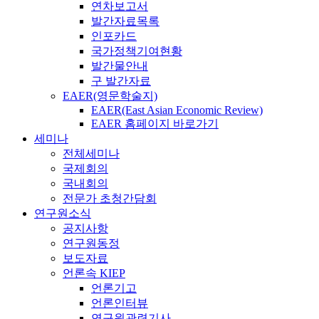
연차보고서
발간자료목록
인포카드
국가정책기여현황
발간물안내
구 발간자료
EAER(영문학술지)
EAER(East Asian Economic Review)
EAER 홈페이지 바로가기
세미나
전체세미나
국제회의
국내회의
전문가 초청간담회
연구원소식
공지사항
연구원동정
보도자료
언론속 KIEP
언론기고
언론인터뷰
연구원관련기사