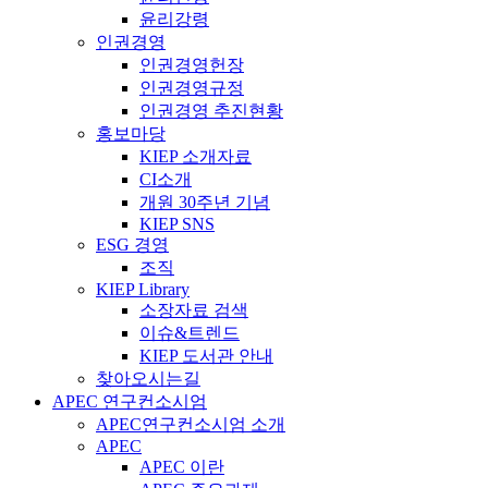
윤리강령
인권경영
인권경영헌장
인권경영규정
인권경영 추진현황
홍보마당
KIEP 소개자료
CI소개
개원 30주년 기념
KIEP SNS
ESG 경영
조직
KIEP Library
소장자료 검색
이슈&트렌드
KIEP 도서관 안내
찾아오시는길
APEC 연구컨소시엄
APEC연구컨소시엄 소개
APEC
APEC 이란