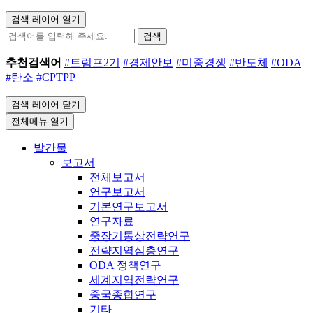
검색 레이어 열기
검색
추천검색어
#트럼프2기
#경제안보
#미중경쟁
#반도체
#ODA
#탄소
#CPTPP
검색 레이어 닫기
전체메뉴 열기
발간물
보고서
전체보고서
연구보고서
기본연구보고서
연구자료
중장기통상전략연구
전략지역심층연구
ODA 정책연구
세계지역전략연구
중국종합연구
기타