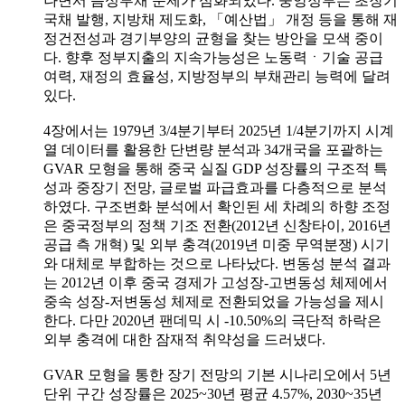
나면서 음성부채 문제가 심화되었다. 중앙정부는 초장기
국채 발행, 지방채 제도화, 「예산법」 개정 등을 통해 재
정건전성과 경기부양의 균형을 찾는 방안을 모색 중이
다. 향후 정부지출의 지속가능성은 노동력ㆍ기술 공급
여력, 재정의 효율성, 지방정부의 부채관리 능력에 달려
있다.
4장에서는 1979년 3/4분기부터 2025년 1/4분기까지 시계
열 데이터를 활용한 단변량 분석과 34개국을 포괄하는
GVAR 모형을 통해 중국 실질 GDP 성장률의 구조적 특
성과 중장기 전망, 글로벌 파급효과를 다층적으로 분석
하였다. 구조변화 분석에서 확인된 세 차례의 하향 조정
은 중국정부의 정책 기조 전환(2012년 신창타이, 2016년
공급 측 개혁) 및 외부 충격(2019년 미중 무역분쟁) 시기
와 대체로 부합하는 것으로 나타났다. 변동성 분석 결과
는 2012년 이후 중국 경제가 고성장-고변동성 체제에서
중속 성장-저변동성 체제로 전환되었을 가능성을 제시
한다. 다만 2020년 팬데믹 시 -10.50%의 극단적 하락은
외부 충격에 대한 잠재적 취약성을 드러냈다.
GVAR 모형을 통한 장기 전망의 기본 시나리오에서 5년
단위 구간 성장률은 2025~30년 평균 4.57%, 2030~35년