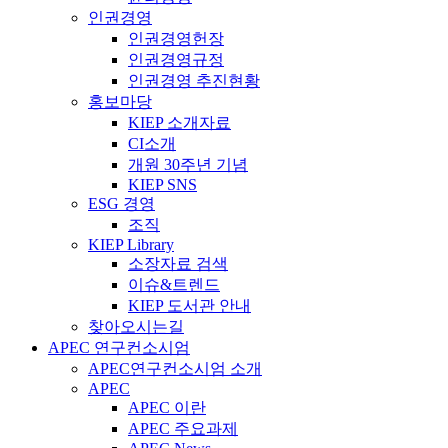
인권경영
인권경영헌장
인권경영규정
인권경영 추진현황
홍보마당
KIEP 소개자료
CI소개
개원 30주년 기념
KIEP SNS
ESG 경영
조직
KIEP Library
소장자료 검색
이슈&트렌드
KIEP 도서관 안내
찾아오시는길
APEC 연구컨소시엄
APEC연구컨소시엄 소개
APEC
APEC 이란
APEC 주요과제