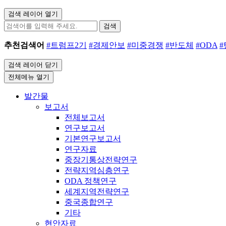
검색 레이어 열기
검색
추천검색어
#트럼프2기
#경제안보
#미중경쟁
#반도체
#ODA
검색 레이어 닫기
전체메뉴 열기
발간물
보고서
전체보고서
연구보고서
기본연구보고서
연구자료
중장기통상전략연구
전략지역심층연구
ODA 정책연구
세계지역전략연구
중국종합연구
기타
현안자료