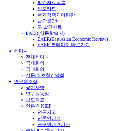
발간자료목록
인포카드
국가정책기여현황
발간물안내
구 발간자료
EAER(영문학술지)
EAER(East Asian Economic Review)
EAER 홈페이지 바로가기
세미나
전체세미나
국제회의
국내회의
전문가 초청간담회
연구원소식
공지사항
연구원동정
보도자료
언론속 KIEP
언론기고
언론인터뷰
연구원관련기사
해외연수/출장보고