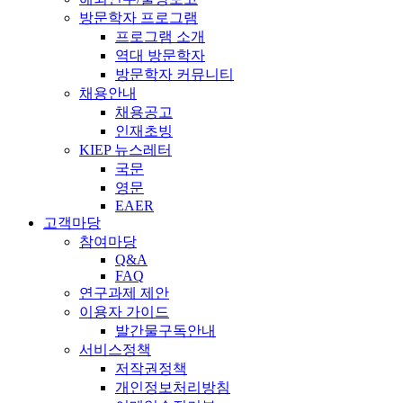
방문학자 프로그램
프로그램 소개
역대 방문학자
방문학자 커뮤니티
채용안내
채용공고
인재초빙
KIEP 뉴스레터
국문
영문
EAER
고객마당
참여마당
Q&A
FAQ
연구과제 제안
이용자 가이드
발간물구독안내
서비스정책
저작권정책
개인정보처리방침