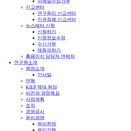
이메일수집거부
신고센터
연구윤리 신고센터
인권침해 신고센터
뉴스레터 신청
신청하기
신청정보수정
수신거부
재동의하기
홈페이지 담당자 연락처
연구원소개
원장소개
인사말
연혁
KIEP 역대 원장
비전과 경영목표
사업계획
조직
경영공시
윤리경영
윤리헌장
윤리강령