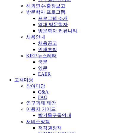
해외연수/출장보고
방문학자 프로그램
프로그램 소개
역대 방문학자
방문학자 커뮤니티
채용안내
채용공고
인재초빙
KIEP 뉴스레터
국문
영문
EAER
고객마당
참여마당
Q&A
FAQ
연구과제 제안
이용자 가이드
발간물구독안내
서비스정책
저작권정책