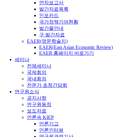
연차보고서
발간자료목록
인포카드
국가정책기여현황
발간물안내
구 발간자료
EAER(영문학술지)
EAER(East Asian Economic Review)
EAER 홈페이지 바로가기
세미나
전체세미나
국제회의
국내회의
전문가 초청간담회
연구원소식
공지사항
연구원동정
보도자료
언론속 KIEP
언론기고
언론인터뷰
연구원관련기사