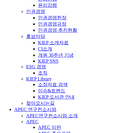
윤리강령
인권경영
인권경영헌장
인권경영규정
인권경영 추진현황
홍보마당
KIEP 소개자료
CI소개
개원 30주년 기념
KIEP SNS
ESG 경영
조직
KIEP Library
소장자료 검색
이슈&트렌드
KIEP 도서관 안내
찾아오시는길
APEC 연구컨소시엄
APEC연구컨소시엄 소개
APEC
APEC 이란