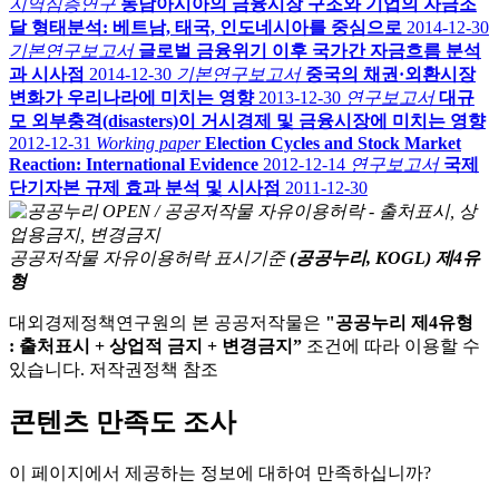
지역심층연구
동남아시아의 금융시장 구조와 기업의 자금조
달 형태분석: 베트남, 태국, 인도네시아를 중심으로
2014-12-30
기본연구보고서
글로벌 금융위기 이후 국가간 자금흐름 분석
과 시사점
2014-12-30
기본연구보고서
중국의 채권·외환시장
변화가 우리나라에 미치는 영향
2013-12-30
연구보고서
대규
모 외부충격(disasters)이 거시경제 및 금융시장에 미치는 영향
2012-12-31
Working paper
Election Cycles and Stock Market
Reaction: International Evidence
2012-12-14
연구보고서
국제
단기자본 규제 효과 분석 및 시사점
2011-12-30
공공저작물 자유이용허락 표시기준
(공공누리, KOGL) 제4유
형
대외경제정책연구원의 본 공공저작물은
"공공누리 제4유형
: 출처표시 + 상업적 금지 + 변경금지”
조건에 따라 이용할 수
있습니다. 저작권정책 참조
콘텐츠 만족도 조사
이 페이지에서 제공하는 정보에 대하여 만족하십니까?