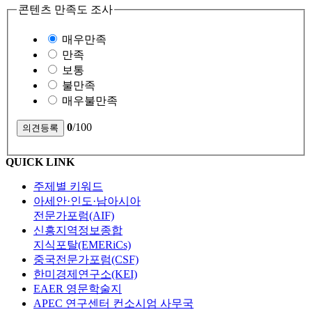
콘텐츠 만족도 조사
매우만족
만족
보통
불만족
매우불만족
0
/100
QUICK LINK
주제별 키워드
아세안·인도·남아시아
전문가포럼(AIF)
신흥지역정보종합
지식포탈(EMERiCs)
중국전문가포럼(CSF)
한미경제연구소(KEI)
EAER 영문학술지
APEC 연구센터 컨소시엄 사무국