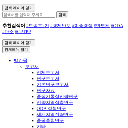
검색 레이어 열기
검색
추천검색어
#트럼프2기
#경제안보
#미중경쟁
#반도체
#ODA
#탄소
#CPTPP
검색 레이어 닫기
전체메뉴 열기
발간물
보고서
전체보고서
연구보고서
기본연구보고서
연구자료
중장기통상전략연구
전략지역심층연구
ODA 정책연구
세계지역전략연구
중국종합연구
기타