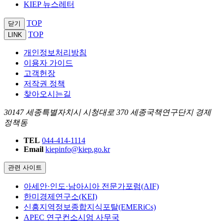
KIEP 뉴스레터
TOP
닫기
TOP
LINK
개인정보처리방침
이용자 가이드
고객헌장
저작권 정책
찾아오시는길
30147 세종특별자치시 시청대로 370 세종국책연구단지 경제
정책동
TEL
044-414-1114
Email
kiepinfo@kiep.go.kr
관련 사이트
아세안·인도·남아시아 전문가포럼(AIF)
한미경제연구소(KEI)
신흥지역정보종합지식포탈(EMERiCs)
APEC 연구컨소시엄 사무국