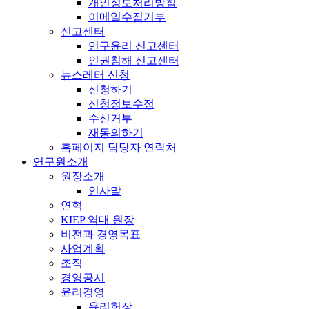
개인정보처리방침
이메일수집거부
신고센터
연구윤리 신고센터
인권침해 신고센터
뉴스레터 신청
신청하기
신청정보수정
수신거부
재동의하기
홈페이지 담당자 연락처
연구원소개
원장소개
인사말
연혁
KIEP 역대 원장
비전과 경영목표
사업계획
조직
경영공시
윤리경영
윤리헌장