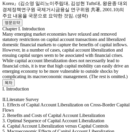
Korea』(김소영 일리노이주립대, 김성현 Tufts대, 왕윤종 대외
경제정책연구원 국제거시금융실 연구위원 共著, 2001.10)의
주요 내용을 국문으로 요약한 것임. (생략)
영문요약
Chapter I. Introduction
Many emerging market economies have relaxed and removed
statutory restrictions on capital account transactions and liberalized
domestic financial markets to capture the benefits of capital inflows.
However, in a number of cases, capital account liberalization and
ensuing capital surges seem to be associated with financial crises.
While capital account liberalization does not necessarily lead to
financial crisis, it is true that high capital mobility can easily drive an
emerging economy to be more vulnerable to outside shocks by
complicating its macroeconomic management. (The rest is omitted.)
목차
I. Introduction
II.Literature Survey
1. Effects of Capital Account Liberalization on Cross-Border Capital
Flows
2. Benefits and Costs of Capital Account Liberalization
3. Optimal Sequence of Capital Account Liberalization
4. Capital Account Liberalization versus Capital Controls
5. Macroeconomic Effects of Capital Account Liberalization