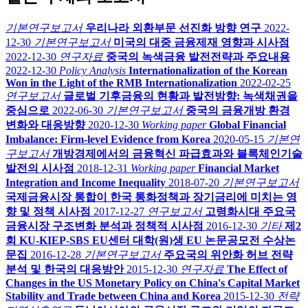
기본연구보고서
우리나라 외환부문 선진화 방향 연구
2022-
12-30
기본연구보고서
미국의 대중 금융제재 영향과 시사점
2022-12-30
연구자료
중국의 녹색금융 발전전략과 주요내용
2022-12-30
Policy Analysis
Internationalization of the Korean
Won in the Light of the RMB Internationalization
2022-02-25
연구보고서
글로벌 기후금융의 현황과 발전방향: 녹색채권을
중심으로
2022-06-30
기본연구보고서
중국의 금융개방 환경
변화와 대응방향
2020-12-30
Working paper
Global Financial
Imbalance: Firm-level Evidence from Korea
2020-05-15
기본연
구보고서
개방경제에서의 금융혁신 파급효과와 블록체인기술
발전의 시사점
2018-12-31
Working paper
Financial Market
Integration and Income Inequality
2018-07-20
기본연구보고서
국제금융시장 통합이 한국 통화정책과 장기금리에 미치는 영
향 및 정책 시사점
2017-12-27
연구보고서
고령화시대 주요국
금융시장 구조변화 분석과 정책적 시사점
2016-12-30
기타
제2
회 KU-KIEP-SBS EU센터 대학(원)생 EU 논문공모전 수상논
문집
2016-12-28
기본연구보고서
주요국의 위안화 허브 전략
분석 및 한국의 대응방안
2015-12-30
연구자료
The Effect of
Changes in the US Monetary Policy on China's Capital Market
Stability and Trade between China and Korea
2015-12-30
전략