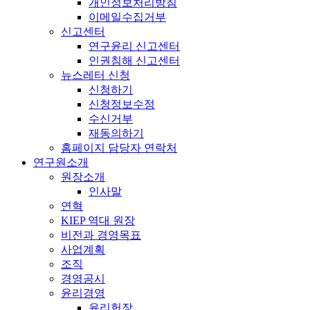
개인정보처리방침
이메일수집거부
신고센터
연구윤리 신고센터
인권침해 신고센터
뉴스레터 신청
신청하기
신청정보수정
수신거부
재동의하기
홈페이지 담당자 연락처
연구원소개
원장소개
인사말
연혁
KIEP 역대 원장
비전과 경영목표
사업계획
조직
경영공시
윤리경영
윤리헌장