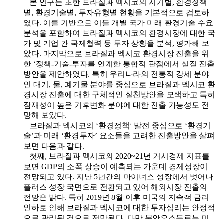
본 연구는 또한 브라질과 멕시코의 시기별, 환경정책
별, 환경기술별, 투자유형별 현황을 기본적으로 검토하
였다. 이를 기반으로 이들 개별 국가 미래 환경기술 수요
분석을 포함하여 브라질과 멕시코의 환경시장에 대한 국
가 및 기업 간 국제협력 등 투자 상황을 분석, 평가해 보
았다. 마지막으로 브라질과 멕시코 환경시장 진출을 위
한 ‘정책-기술-투자를 연계한 통합적 관점에서 실질 진출
방안을 제안하였다. 특히 우리나라의 전통적 강세 분야
인 대기, 물, 폐기물 분야를 중심으로 브라질과 멕시코 환
경시장 진출에 대한 구체적인 실천방안을 모색하고 특히
잠재성이 높은 기후변화 분야에 대한 진출 가능성도 전
망해 보았다.
브라질과 멕시코의 ‘환경정책’ 발전 중심으로 ‘환경기
술’과 미래 ‘환경투자’ 요소들을 고려한 진출방안을 살펴
보면 다음과 같다.
첫째, 브라질과 멕시코의 2020~21년 거시경제 지표를
보면 GDP의 소폭 상승이 예측되는 가운데 경제성장이
전망되고 있다. 지난 5년간의 마이너스 성장에서 벗어나
플러스 성장 국면으로 전환되고 있어 해외시장 진출의
전망은 밝다. 특히 2019년 8월 이후 미국의 지속적 금리
인하로 인해 브라질과 멕시코에 대한 투자심리는 안정적
으로 관리될 것으로 전망된다. 다만 불안요소들로는 미-