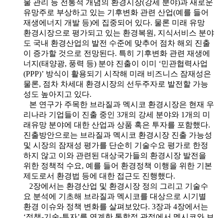
물 관리 등 전통적 개념의 환경시장(강세 분야)과 새로운
유망주로 부상하고 있는 기후변화 관련 산업(예를 들어
재생에너지 개발 등)에 집중되어 있다. 물론 미래 유망
환경시장으로 평가되고 있는 환경복원, 지식서비스 분야
도 국내 환경산업의 발전 수준에 맞추어 점차 해외 진출
이 증가할 것으로 전망된다. 특히 기후변화 관련 재생에
너지(태양광, 풍력 등) 분야 진출이 이미 ‘민관협력사업
(PPP)’ 방식이 활용되기 시작해 미래 비즈니스 잠재성은
물론, 점차 차세대 환경시장의 선두주자로 발전할 가능
성도 높아지고 있다.
본 연구가 주목한 브라질과 멕시코 환경시장은 현재 우
리나라 기업들이 진출 중인 3개의 강세 분야와 1개의 미
래유망 분야에 대한 산업과 상품 혹은 투자를 포함했다.
진출방안으로는 브라질과 멕시코 환경시장 진출 가능성
및 시장의 잠재성 평가를 단순히 기술수요 평가로 한정
하지 않고 이와 관련된 대상국가들의 환경시장 발전을
위한 정책적 수요, 예를 들어 환경정책 이행을 위한 기본
제도로서 환경법 등에 대한 접근도 진행했다.
2장에서는 환경산업 및 환경시장 정의 그리고 기술수
요 분석에 기초해 브라질과 멕시코를 대상으로 시기별
환경 이슈와 정책 변화를 살펴보았다. 3장과 4장에서는
‘정책-기술-투자’를 연계한 통합적 관점에서 멕시코와 브