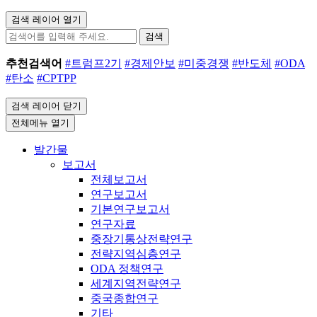
검색 레이어 열기
검색
추천검색어
#트럼프2기
#경제안보
#미중경쟁
#반도체
#ODA
#탄소
#CPTPP
검색 레이어 닫기
전체메뉴 열기
발간물
보고서
전체보고서
연구보고서
기본연구보고서
연구자료
중장기통상전략연구
전략지역심층연구
ODA 정책연구
세계지역전략연구
중국종합연구
기타