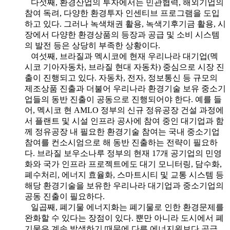
다섯째, 환경산업의 투자에서는 민관협력, 해외기업의
참여 독려, 다양한 환경투자 인센티브 프로그램을 도입
하고 있다. 그러나 녹색채권 활용, 녹색기후기금 활용, 시
장에서 다양한 환경상품의 등장과 공급 및 소비 시스템
의 발전 등은 상당히 부족한 상황이다.
여섯째, 브라질과 멕시코에 현재 우리나라 대기업(멕
시코 기아자동차, 브라질 현대 자동차) 중심으로 시장 진
출이 진행되고 있다. 자동차, 전자, 정보통신 등 규모의
제조상품 진출과 더불어 우리나라 환경기술 보유 중소기
업들의 동반 진출이 공동으로 진행되어야 한다. 예를 들
어, 멕시코 현 AMLO 정부의 신규 정유공장 건설 과정에
서 플랜트 및 시설 인프라 공사에 참여 중인 대기업과 함
께 정유공장 내 필요한 환경기술 참여는 국내 중소기업
참여를 컨소시엄으로 해 동반 진출하는 전략이 필요하
다. 브라질 보우소나루 정부의 현재 17개 공기업의 민영
화와 국가 인프라 프로젝트에도 대기 모니터링, 담수화,
폐수처리, 에너지 효율화, 스마트시티 및 교통 시스템 등
해당 환경기술을 보유한 우리나라 대기업과 중소기업의
공동 진출이 필요하다.
일곱째, 폐기물 에너지화는 폐기물로 인한 환경문제를
완화할 수 있다는 장점이 있다. 뿐만 아니라 도시에서 폐
기물은 계속 발생하기 때문에 다른 에너지원보다 공급