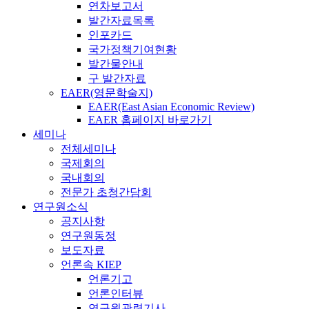
연차보고서
발간자료목록
인포카드
국가정책기여현황
발간물안내
구 발간자료
EAER(영문학술지)
EAER(East Asian Economic Review)
EAER 홈페이지 바로가기
세미나
전체세미나
국제회의
국내회의
전문가 초청간담회
연구원소식
공지사항
연구원동정
보도자료
언론속 KIEP
언론기고
언론인터뷰
연구원관련기사