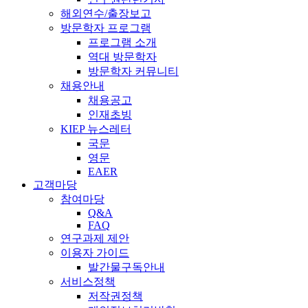
해외연수/출장보고
방문학자 프로그램
프로그램 소개
역대 방문학자
방문학자 커뮤니티
채용안내
채용공고
인재초빙
KIEP 뉴스레터
국문
영문
EAER
고객마당
참여마당
Q&A
FAQ
연구과제 제안
이용자 가이드
발간물구독안내
서비스정책
저작권정책