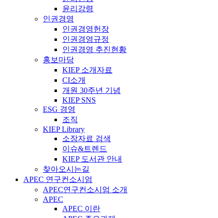
윤리강령
인권경영
인권경영헌장
인권경영규정
인권경영 추진현황
홍보마당
KIEP 소개자료
CI소개
개원 30주년 기념
KIEP SNS
ESG 경영
조직
KIEP Library
소장자료 검색
이슈&트렌드
KIEP 도서관 안내
찾아오시는길
APEC 연구컨소시엄
APEC연구컨소시엄 소개
APEC
APEC 이란