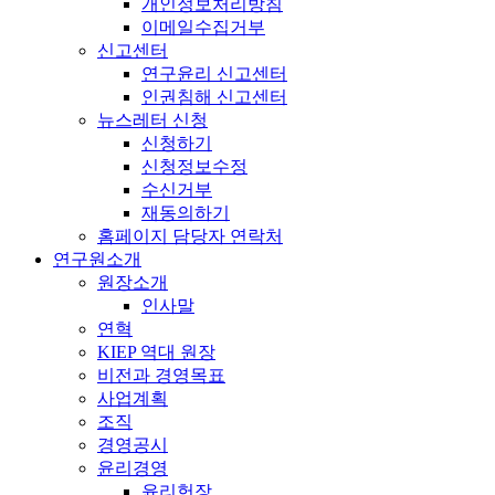
개인정보처리방침
이메일수집거부
신고센터
연구윤리 신고센터
인권침해 신고센터
뉴스레터 신청
신청하기
신청정보수정
수신거부
재동의하기
홈페이지 담당자 연락처
연구원소개
원장소개
인사말
연혁
KIEP 역대 원장
비전과 경영목표
사업계획
조직
경영공시
윤리경영
윤리헌장