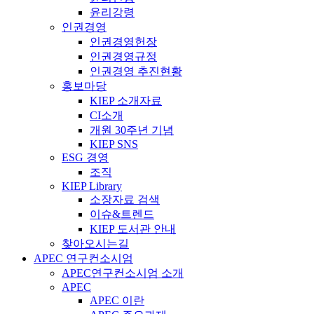
윤리강령
인권경영
인권경영헌장
인권경영규정
인권경영 추진현황
홍보마당
KIEP 소개자료
CI소개
개원 30주년 기념
KIEP SNS
ESG 경영
조직
KIEP Library
소장자료 검색
이슈&트렌드
KIEP 도서관 안내
찾아오시는길
APEC 연구컨소시엄
APEC연구컨소시엄 소개
APEC
APEC 이란