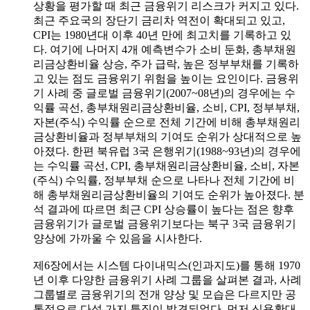
상황을 평가할 때 최근 금융위기 리스크가 커지고 있다.
최근 주요국의 장단기 금리차 역전이 확대되고 있고,
CPI는 1980년대 이후 40년 만에 최고치를 기록하고 있
다. 여기에 나머지 4개 예측변수가 소비 둔화, 총부채원
리금상환비율 상승, 주가 급락, 높은 정부부채를 기록하
고 있는 점도 금융위기 위험을 높이는 요인이다. 금융위
기 사례 중 글로벌 금융위기(2007~08년)의 경우에는 수
익률 곡선, 총부채원리금상환비율, 소비, CPI, 정부부채,
자본(주식) 수익률 순으로 전체 기간에 비해 총부채원리
금상환비율과 정부부채의 기여도 순위가 상대적으로 높
아졌다. 한편 북유럽 3국 은행위기(1988~93년)의 경우에
는 수익률 곡선, CPI, 총부채원리금상환비율, 소비, 자본
(주식) 수익률, 정부부채 순으로 나타나 전체 기간에 비
해 총부채원리금상환비율의 기여도 순위가 높아졌다. 분
석 결과에 따르면 최근 CPI 상승률이 높다는 점은 향후
금융위기가 글로벌 금융위기보다는 북구 3국 금융위기
양상에 가까울 수 있음을 시사한다.
제6장에서는 시스템 다이내믹스(인과지도)를 통해 1970
년 이후 다양한 금융위기 사례 그룹을 살펴본 결과, 사례
그룹별로 금융위기의 전개 양상 및 모습은 다르지만 공
통적으로 다섯 가지 특징이 발견되었다. 먼저 신용확대