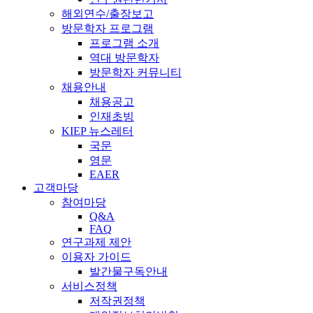
해외연수/출장보고
방문학자 프로그램
프로그램 소개
역대 방문학자
방문학자 커뮤니티
채용안내
채용공고
인재초빙
KIEP 뉴스레터
국문
영문
EAER
고객마당
참여마당
Q&A
FAQ
연구과제 제안
이용자 가이드
발간물구독안내
서비스정책
저작권정책