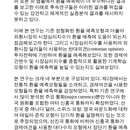
려 표본 외 샘플에서 환율 예측력이 더 우수하다는 결과
를 보고한 이래로 후속연구들은 이러한 결과를 뒤집을
수 있는 강건하고 체계적인 실증분석 결과를 제시하지
못하고 있다.
이에 본 연구는 기존 정형화된 환율 예측모형과 더불어
외환시장의 시장심리지수가 환율 예측에 도움이 되는지
점검해보고자 한다. 그리고 시장심리지수를 사용하여 외
환시장 딜러들이 사용하는 반대의견(contrarian opinion)
투자전략에 기반하여 환율을 예측해보았다. 또한 경제여
건변수 및 시장심리지수를 종합적으로 활용한 기계학습
모형이 환율 예측력을 높일 수 있는지도 살펴보았다.
본 연구는 크게 네 부분으로 구성되어 있다. 제2장에서는
전통적 환율 예측모형들을 소개하고, 경제여건을 사용한
모형들의 환율 예측력을 검정하였다. 특히 기존 연구에
서 많이 분석된 주요 통화(major currency)뿐만 아니라 한
국 원화를 포함한 여타 신흥국 통화까지 확장하였다. 선
진국 중 캐나다 달러, 스위스 프랑, 영국 파운드화에 대하
여 테일러 준칙 모형이 단기적 환율 설명력이 있는 것으
로 추정되었으며, 선진국 통화에 비하여 신흥국 통화가
경제여건을 사용한 대다수의 모형에서 장단기 환율 예측