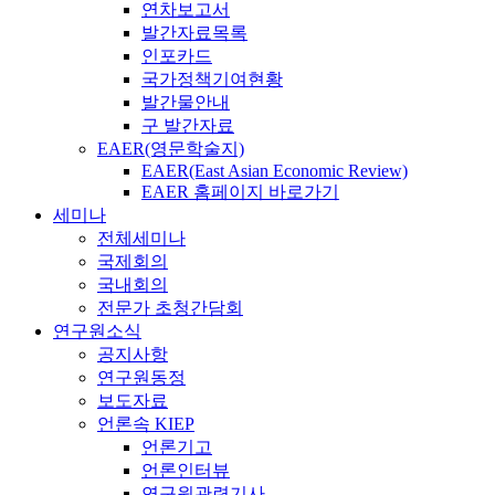
연차보고서
발간자료목록
인포카드
국가정책기여현황
발간물안내
구 발간자료
EAER(영문학술지)
EAER(East Asian Economic Review)
EAER 홈페이지 바로가기
세미나
전체세미나
국제회의
국내회의
전문가 초청간담회
연구원소식
공지사항
연구원동정
보도자료
언론속 KIEP
언론기고
언론인터뷰
연구원관련기사