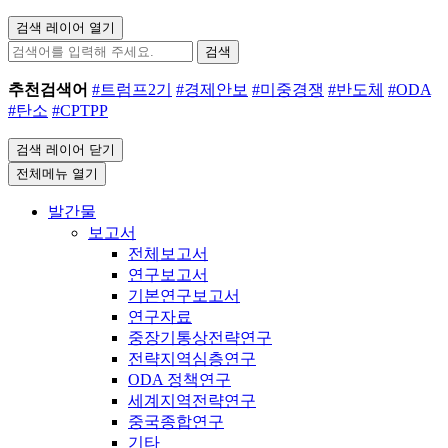
검색 레이어 열기
검색
추천검색어
#트럼프2기
#경제안보
#미중경쟁
#반도체
#ODA
#탄소
#CPTPP
검색 레이어 닫기
전체메뉴 열기
발간물
보고서
전체보고서
연구보고서
기본연구보고서
연구자료
중장기통상전략연구
전략지역심층연구
ODA 정책연구
세계지역전략연구
중국종합연구
기타