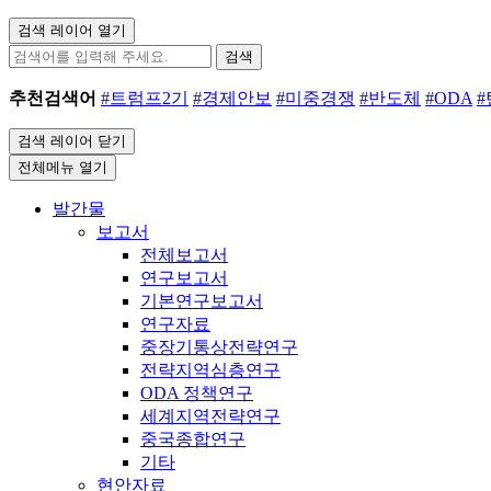
검색 레이어 열기
검색
추천검색어
#트럼프2기
#경제안보
#미중경쟁
#반도체
#ODA
검색 레이어 닫기
전체메뉴 열기
발간물
보고서
전체보고서
연구보고서
기본연구보고서
연구자료
중장기통상전략연구
전략지역심층연구
ODA 정책연구
세계지역전략연구
중국종합연구
기타
현안자료