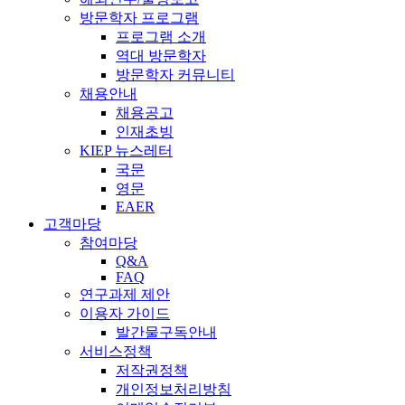
방문학자 프로그램
프로그램 소개
역대 방문학자
방문학자 커뮤니티
채용안내
채용공고
인재초빙
KIEP 뉴스레터
국문
영문
EAER
고객마당
참여마당
Q&A
FAQ
연구과제 제안
이용자 가이드
발간물구독안내
서비스정책
저작권정책
개인정보처리방침