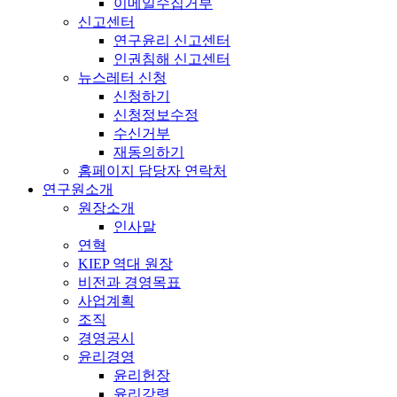
이메일수집거부
신고센터
연구윤리 신고센터
인권침해 신고센터
뉴스레터 신청
신청하기
신청정보수정
수신거부
재동의하기
홈페이지 담당자 연락처
연구원소개
원장소개
인사말
연혁
KIEP 역대 원장
비전과 경영목표
사업계획
조직
경영공시
윤리경영
윤리헌장
윤리강령