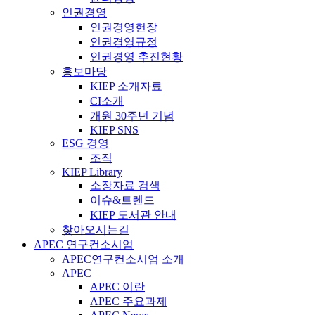
인권경영
인권경영헌장
인권경영규정
인권경영 추진현황
홍보마당
KIEP 소개자료
CI소개
개원 30주년 기념
KIEP SNS
ESG 경영
조직
KIEP Library
소장자료 검색
이슈&트렌드
KIEP 도서관 안내
찾아오시는길
APEC 연구컨소시엄
APEC연구컨소시엄 소개
APEC
APEC 이란
APEC 주요과제