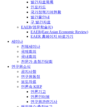
발간자료목록
인포카드
국가정책기여현황
발간물안내
구 발간자료
EAER(영문학술지)
EAER(East Asian Economic Review)
EAER 홈페이지 바로가기
세미나
전체세미나
국제회의
국내회의
전문가 초청간담회
연구원소식
공지사항
연구원동정
보도자료
언론속 KIEP
언론기고
언론인터뷰
연구원관련기사
해외연수/출장보고