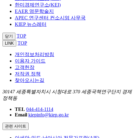
한미경제연구소(KEI)
EAER 영문학술지
APEC 연구센터 컨소시엄 사무국
KIEP 뉴스레터
TOP
닫기
TOP
LINK
개인정보처리방침
이용자 가이드
고객헌장
저작권 정책
찾아오시는길
30147 세종특별자치시 시청대로 370 세종국책연구단지 경제
정책동
TEL
044-414-1114
Email
kiepinfo@kiep.go.kr
관련 사이트
아세안·인도·남아시아 전문가포럼(AIF)