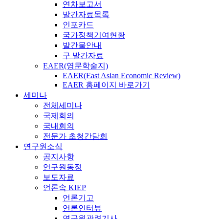
연차보고서
발간자료목록
인포카드
국가정책기여현황
발간물안내
구 발간자료
EAER(영문학술지)
EAER(East Asian Economic Review)
EAER 홈페이지 바로가기
세미나
전체세미나
국제회의
국내회의
전문가 초청간담회
연구원소식
공지사항
연구원동정
보도자료
언론속 KIEP
언론기고
언론인터뷰
연구원관련기사