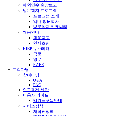
해외연수/출장보고
방문학자 프로그램
프로그램 소개
역대 방문학자
방문학자 커뮤니티
채용안내
채용공고
인재초빙
KIEP 뉴스레터
국문
영문
EAER
고객마당
참여마당
Q&A
FAQ
연구과제 제안
이용자 가이드
발간물구독안내
서비스정책
저작권정책