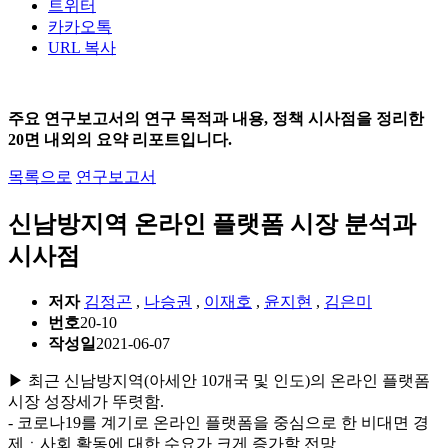
트위터
카카오톡
URL 복사
주요 연구보고서의 연구 목적과 내용, 정책 시사점을 정리한
20면 내외의 요약 리포트입니다.
목록으로
연구보고서
신남방지역 온라인 플랫폼 시장 분석과
시사점
저자
김정곤
,
나승권
,
이재호
,
윤지현
,
김은미
번호
20-10
작성일
2021-06-07
▶ 최근 신남방지역(아세안 10개국 및 인도)의 온라인 플랫폼
시장 성장세가 뚜렷함.
- 코로나19를 계기로 온라인 플랫폼을 중심으로 한 비대면 경
제ㆍ사회 활동에 대한 수요가 크게 증가할 전망