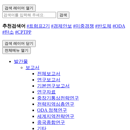
검색 레이어 열기
검색
추천검색어
#트럼프2기
#경제안보
#미중경쟁
#반도체
#ODA
#탄소
#CPTPP
검색 레이어 닫기
전체메뉴 열기
발간물
보고서
전체보고서
연구보고서
기본연구보고서
연구자료
중장기통상전략연구
전략지역심층연구
ODA 정책연구
세계지역전략연구
중국종합연구
기타