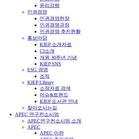
윤리강령
인권경영
인권경영헌장
인권경영규정
인권경영 추진현황
홍보마당
KIEP 소개자료
CI소개
개원 30주년 기념
KIEP SNS
ESG 경영
조직
KIEP Library
소장자료 검색
이슈&트렌드
KIEP 도서관 안내
찾아오시는길
APEC 연구컨소시엄
APEC연구컨소시엄 소개
APEC
APEC 이란