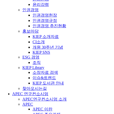
윤리강령
인권경영
인권경영헌장
인권경영규정
인권경영 추진현황
홍보마당
KIEP 소개자료
CI소개
개원 30주년 기념
KIEP SNS
ESG 경영
조직
KIEP Library
소장자료 검색
이슈&트렌드
KIEP 도서관 안내
찾아오시는길
APEC 연구컨소시엄
APEC연구컨소시엄 소개
APEC
APEC 이란