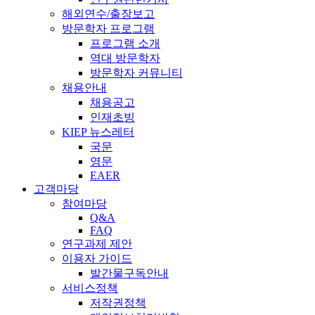
해외연수/출장보고
방문학자 프로그램
프로그램 소개
역대 방문학자
방문학자 커뮤니티
채용안내
채용공고
인재초빙
KIEP 뉴스레터
국문
영문
EAER
고객마당
참여마당
Q&A
FAQ
연구과제 제안
이용자 가이드
발간물구독안내
서비스정책
저작권정책