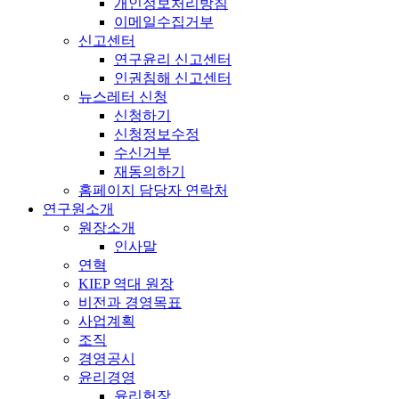
개인정보처리방침
이메일수집거부
신고센터
연구윤리 신고센터
인권침해 신고센터
뉴스레터 신청
신청하기
신청정보수정
수신거부
재동의하기
홈페이지 담당자 연락처
연구원소개
원장소개
인사말
연혁
KIEP 역대 원장
비전과 경영목표
사업계획
조직
경영공시
윤리경영
윤리헌장