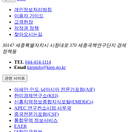
개인정보처리방침
이용자 가이드
고객헌장
저작권 정책
찾아오시는길
30147 세종특별자치시 시청대로 370 세종국책연구단지 경제
정책동
TEL
044-414-1114
Email
kiepinfo@kiep.go.kr
관련 사이트
아세안·인도·남아시아 전문가포럼(AIF)
한미경제연구소(KEI)
신흥지역정보종합지식포탈(EMERiCs)
APEC 연구컨소시엄 사무국
중국전문가포럼(CSF)
통합무역 정보서비스
EAER
대한민국정부