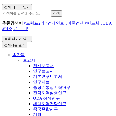
검색 레이어 열기
검색
추천검색어
#트럼프2기
#경제안보
#미중경쟁
#반도체
#ODA
#탄소
#CPTPP
검색 레이어 닫기
전체메뉴 열기
발간물
보고서
전체보고서
연구보고서
기본연구보고서
연구자료
중장기통상전략연구
전략지역심층연구
ODA 정책연구
세계지역전략연구
중국종합연구
기타