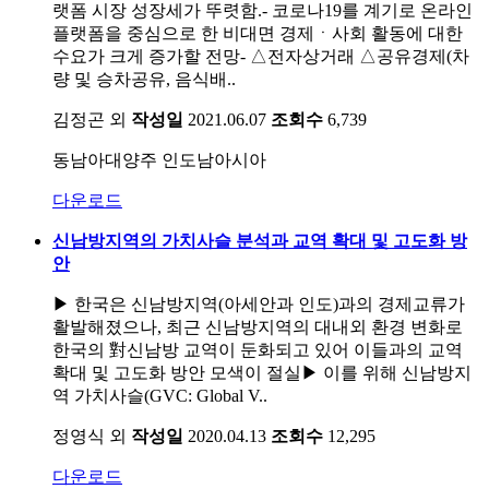
랫폼 시장 성장세가 뚜렷함.- 코로나19를 계기로 온라인
플랫폼을 중심으로 한 비대면 경제ㆍ사회 활동에 대한
수요가 크게 증가할 전망- △전자상거래 △공유경제(차
량 및 승차공유, 음식배..
김정곤 외
작성일
2021.06.07
조회수
6,739
동남아대양주
인도남아시아
다운로드
신남방지역의 가치사슬 분석과 교역 확대 및 고도화 방
안
▶ 한국은 신남방지역(아세안과 인도)과의 경제교류가
활발해졌으나, 최근 신남방지역의 대내외 환경 변화로
한국의 對신남방 교역이 둔화되고 있어 이들과의 교역
확대 및 고도화 방안 모색이 절실▶ 이를 위해 신남방지
역 가치사슬(GVC: Global V..
정영식 외
작성일
2020.04.13
조회수
12,295
다운로드