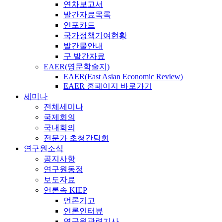
연차보고서
발간자료목록
인포카드
국가정책기여현황
발간물안내
구 발간자료
EAER(영문학술지)
EAER(East Asian Economic Review)
EAER 홈페이지 바로가기
세미나
전체세미나
국제회의
국내회의
전문가 초청간담회
연구원소식
공지사항
연구원동정
보도자료
언론속 KIEP
언론기고
언론인터뷰
연구원관련기사