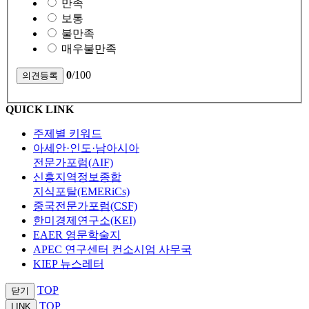
만족
보통
불만족
매우불만족
0
/100
QUICK LINK
주제별 키워드
아세안·인도·남아시아
전문가포럼(AIF)
신흥지역정보종합
지식포탈(EMERiCs)
중국전문가포럼(CSF)
한미경제연구소(KEI)
EAER 영문학술지
APEC 연구센터 컨소시엄 사무국
KIEP 뉴스레터
TOP
닫기
TOP
LINK