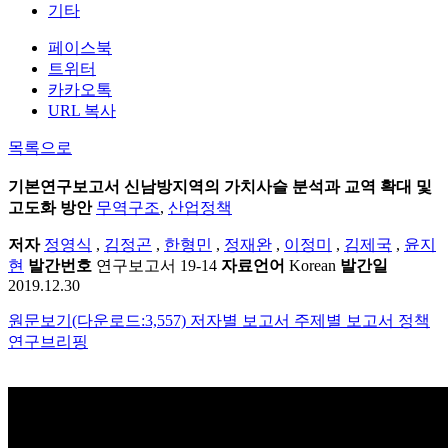
기타
페이스북
트위터
카카오톡
URL 복사
목록으로
기본연구보고서
신남방지역의 가치사슬 분석과 교역 확대 및
고도화 방안
무역구조
,
산업정책
저자
정영식
,
김정곤
,
한형민
,
정재완
,
이정미
,
김제국
,
윤지
현
발간번호
연구보고서 19-14
자료언어
Korean
발간일
2019.12.30
원문보기(다운로드:3,557)
저자별 보고서
주제별 보고서
정책
연구브리핑