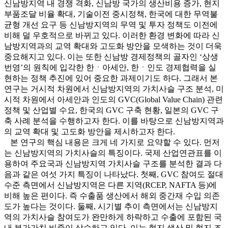
신남방지역 내 경쟁 격화, 신남방 국가의 생산비용 증가, 현지
부품조달 비율 확대, 기술이전 중시정책, 한국에 대한 무역불
균형 개선 요구 등 신남방지역의 무역 및 투자 정책도 이전에
비해 덜 우호적으로 바뀌고 있다. 이러한 환경 변화에 따라 신
남방지역과의 교역 확대와 고도화 방안을 모색하는 것이 더욱
중요해지고 있다. 이는 또한 신남방 경제정책의 골자인 ‘상생
번영’의 원칙에 입각한 한ㆍ아세안, 한ㆍ인도 경제협력을 실
현하는 정책 추진에 있어 중요한 과제이기도 하다. 그래서 본
연구는 거시적 차원에서 신남방지역의 가치사슬 구조 분석, 미
시적 차원에서 아세안과 인도의 GVC(Global Value Chain) 관련
정책 및 산업별 수요, 한국의 GVC 구축 현황, 일본의 GVC 구
축 사례 분석을 수행하고자 한다. 이를 바탕으로 신남방지역과
의 교역 확대 및 고도화 방안을 제시하고자 한다.
본 연구의 핵심 내용은 크게 네 가지로 요약할 수 있다. 먼저
는 신남방지역의 가치사슬의 특징이다. 국제 산업연관표를 이
용하여 주요국과 신남방지역 가치사슬 구조를 분석한 결과 다
음과 같은 여섯 가지 특징이 나타났다. 첫째, GVC 참여도 절대
수준 측면에서 신남방지역은 다른 지역(RCEP, NAFTA 등)에
비해 높은 편이다. 즉 수출품 생산에서 해외 중간재 수입 의존
도가 높다는 것이다. 둘째, 시기별 추이 측면에서는 신남방지
역의 가치사슬 참여도가 완만하게 하락하고 수출에 포함된 국
내 부가가치 비중이 상승하고 있다. 이는 현지 생산 및 현지 조