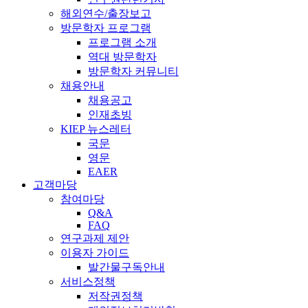
해외연수/출장보고
방문학자 프로그램
프로그램 소개
역대 방문학자
방문학자 커뮤니티
채용안내
채용공고
인재초빙
KIEP 뉴스레터
국문
영문
EAER
고객마당
참여마당
Q&A
FAQ
연구과제 제안
이용자 가이드
발간물구독안내
서비스정책
저작권정책