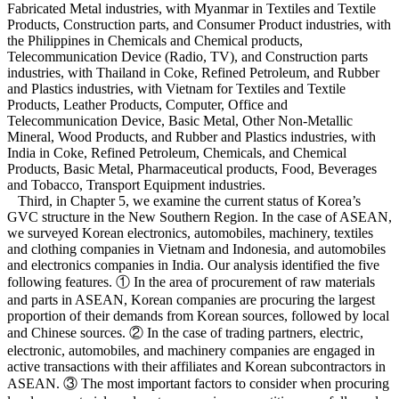
Fabricated Metal industries, with Myanmar in Textiles and Textile
Products, Construction parts, and Consumer Product industries, with
the Philippines in Chemicals and Chemical products,
Telecommunication Device (Radio, TV), and Construction parts
industries, with Thailand in Coke, Refined Petroleum, and Rubber
and Plastics industries, with Vietnam for Textiles and Textile
Products, Leather Products, Computer, Office and
Telecommunication Device, Basic Metal, Other Non-Metallic
Mineral, Wood Products, and Rubber and Plastics industries, with
India in Coke, Refined Petroleum, Chemicals, and Chemical
Products, Basic Metal, Pharmaceutical products, Food, Beverages
and Tobacco, Transport Equipment industries.
Third, in Chapter 5, we examine the current status of Korea’s
GVC structure in the New Southern Region. In the case of ASEAN,
we surveyed Korean electronics, automobiles, machinery, textiles
and clothing companies in Vietnam and Indonesia, and automobiles
and electronics companies in India. Our analysis identified the five
following features. ① In the area of procurement of raw materials
and parts in ASEAN, Korean companies are procuring the largest
proportion of their demands from Korean sources, followed by local
and Chinese sources. ② In the case of trading partners, electric,
electronic, automobiles, and machinery companies are engaged in
active transactions with their affiliates and Korean subcontractors in
ASEAN. ③ The most important factors to consider when procuring