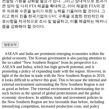
컨설팅 기능을 강화할 필요가 있다. 그리고 상대적으로 효과가
큰 양자 및 다자 FTA 체결을 확대하고, 이미 체결된 FTA의 경
우 자유화 수준을 높이기 위한 노력을 기울여야 할 것이다. 그
리고 현지 진출 한국기업의 GVC 구축을 포함한 전반적인 애
로사항을 적극적으로 조사 및 발굴하고, 이를 해결하는 메커니
즘을 강화해야 할 것이다.
영문요약
ASEAN and India are prominent emerging economies within the
global economy. The Korean government is also paying attention to
the so-called “New Southern Region” from its perspective (i.e.
ASEAN and India), which has high growth potential, and is
promoting a policy of expanding trade with the region. However, in
light of the decline in trade with the New Southern Region in 2019,
it looks difficult to achieve this goal. This is because the internal and
external environment surrounding the New Southern Region is not
as good as before. The external environment is deteriorating due to
such factors as the spread of global protectionism and the global
economic slowdown. In addition, trade and investment policies in
the New Southern Region are less favorable than before, including
intensifying competition, increased production costs, and policy