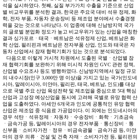
석을 실시하였다. 첫째, 실질 부가가치 수출을 기준으로 산업
별 비교우위를 분석한 결과, 한국은 주요국 대비 석유 정제, 화
학, 전자 부품, 자동차 운송장비 등 제조업 분야에서 수출경쟁
력을 갖는 것으로 나타났다. 이 업종에 대해 신남방지역 국가
의 글로벌 분업화 정도가 높고 비교우위가 있는 산업을 매칭한
결과 싱가포르ㆍ태국ㆍ베트남은 석유정제 산업, 베트남은 화
학 산업, 필리핀과 베트남은 전자부품 산업, 인도와 태국은 자
동차 산업에서 잠재 협력기회가 있는 것으로 분석되었다.
다음으로 이렇게 거시적 차원에서 도출된 국별ㆍ산업별 잠
재 협력기회를 보완하기 위해 미시적 차원인 GVC 관련 정책,
산업별 수요조사 등도 병행하였다. 신남방지역에서 일정 규모
의 내수시장(인구 3,000만 명 이상)을 가지고 있는 국가(인도네
시아, 말레이시아, 미얀마, 필리핀, 태국, 베트남, 인도)를 대상
으로 국별 주요 산업 육성전략 및 제조업을 중심으로 5대 핵심
산업과 고성장 예상산업을 동시에 고려해 국별로 유망 협력 산
업을 도출하였다. 아세안 6개국과 인도에 공통적인 유망 협력
산업은 제조업 중 식음료 가공업이다. 이 외에는 인도네시아의
경우 석탄ㆍ석유정제ㆍ자동차ㆍ수송장비ㆍ화학ㆍ기초금속
ㆍ금속가공 등, 말레이시아의 경우 전자부품ㆍ통신장비ㆍ통
신부품ㆍ소비자가전ㆍ정유ㆍ비금속광물ㆍ금속가공 등, 미얀
마의 경우 의류ㆍ건설 및 건축 자재ㆍ소비자가전 등, 필리핀의