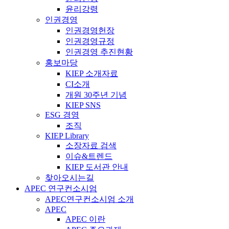
윤리강령
인권경영
인권경영헌장
인권경영규정
인권경영 추진현황
홍보마당
KIEP 소개자료
CI소개
개원 30주년 기념
KIEP SNS
ESG 경영
조직
KIEP Library
소장자료 검색
이슈&트렌드
KIEP 도서관 안내
찾아오시는길
APEC 연구컨소시엄
APEC연구컨소시엄 소개
APEC
APEC 이란