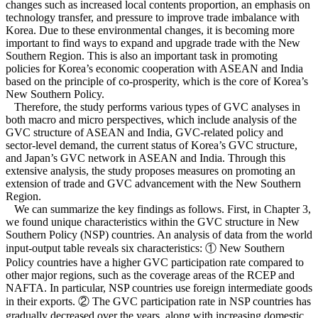
changes such as increased local contents proportion, an emphasis on
technology transfer, and pressure to improve trade imbalance with
Korea. Due to these environmental changes, it is becoming more
important to find ways to expand and upgrade trade with the New
Southern Region. This is also an important task in promoting
policies for Korea’s economic cooperation with ASEAN and India
based on the principle of co-prosperity, which is the core of Korea’s
New Southern Policy.
Therefore, the study performs various types of GVC analyses in
both macro and micro perspectives, which include analysis of the
GVC structure of ASEAN and India, GVC-related policy and
sector-level demand, the current status of Korea’s GVC structure,
and Japan’s GVC network in ASEAN and India. Through this
extensive analysis, the study proposes measures on promoting an
extension of trade and GVC advancement with the New Southern
Region.
We can summarize the key findings as follows. First, in Chapter 3,
we found unique characteristics within the GVC structure in New
Southern Policy (NSP) countries. An analysis of data from the world
input-output table reveals six characteristics: ① New Southern
Policy countries have a higher GVC participation rate compared to
other major regions, such as the coverage areas of the RCEP and
NAFTA. In particular, NSP countries use foreign intermediate goods
in their exports. ② The GVC participation rate in NSP countries has
gradually decreased over the years, along with increasing domestic