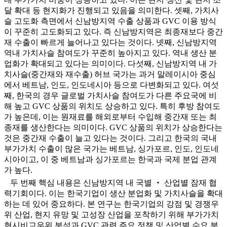
달 확대 등 현지화가 진행되고 있음을 의미한다. 셋째, 가치사
슬 고도화 측면에서 신남방지역 수출 상품과 GVC 이용 방식
이 꾸준히 고도화되고 있다. 즉 신남방지역은 최종재보다 중간
재 수출이 빠르게 늘어나고 있다는 것이다. 넷째, 신남방지역
역내 가치사슬 참여도가 꾸준히 높아지고 있다. 역내 생산 분
업화가 확대되고 있다는 의미이다. 다섯째, 신남방지역 내 가
치사슬(중간재와 재수출) 허브 국가는 과거 말레이시아 중심
에서 베트남, 인도, 인도네시아 등으로 다변화되고 있다. 여섯
째, 한국의 경우 글로벌 가치사슬 참여도가 다른 주요국에 비
해 높고 GVC 상품의 위치도 상승하고 있다. 특히 후방 참여도
가 높은데, 이는 원재료를 해외로부터 수입해 중간재 또는 최
종재를 생산한다는 의미이다. GVC 상품의 위치가 상승한다는
것은 중간재 수출이 늘고 있다는 것이다. 그리고 한국의 국내
부가가치 수출이 많은 국가는 베트남, 싱가포르, 인도, 인도네
시아이고, 이 중 베트남과 싱가포르는 한국과 국제 분업 관계
가 높다.
두 번째 핵심 내용은 신남방지역 내 국별 ‧ 산업별 잠재 협
력기회이다. 이는 한국기업이 생산 분업화 및 가치사슬을 확대
하는 데 있어 중요하다. 본 연구는 한국기업의 강점 및 경쟁우
위 산업, 현지 유망 및 고성장 산업을 포착하기 위해 부가가치
현시비교우위 분석과 GVC 관련 주요 정책 및 산업별 수요 분