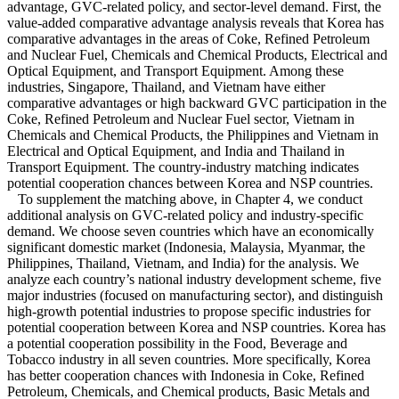
advantage, GVC-related policy, and sector-level demand. First, the
value-added comparative advantage analysis reveals that Korea has
comparative advantages in the areas of Coke, Refined Petroleum
and Nuclear Fuel, Chemicals and Chemical Products, Electrical and
Optical Equipment, and Transport Equipment. Among these
industries, Singapore, Thailand, and Vietnam have either
comparative advantages or high backward GVC participation in the
Coke, Refined Petroleum and Nuclear Fuel sector, Vietnam in
Chemicals and Chemical Products, the Philippines and Vietnam in
Electrical and Optical Equipment, and India and Thailand in
Transport Equipment. The country-industry matching indicates
potential cooperation chances between Korea and NSP countries.
To supplement the matching above, in Chapter 4, we conduct
additional analysis on GVC-related policy and industry-specific
demand. We choose seven countries which have an economically
significant domestic market (Indonesia, Malaysia, Myanmar, the
Philippines, Thailand, Vietnam, and India) for the analysis. We
analyze each country’s national industry development scheme, five
major industries (focused on manufacturing sector), and distinguish
high-growth potential industries to propose specific industries for
potential cooperation between Korea and NSP countries. Korea has
a potential cooperation possibility in the Food, Beverage and
Tobacco industry in all seven countries. More specifically, Korea
has better cooperation chances with Indonesia in Coke, Refined
Petroleum, Chemicals, and Chemical products, Basic Metals and