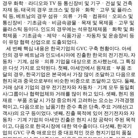
경우 화학ㆍ라디오와 TV 등 통신장비 및 기구ㆍ건설 및 건축
자재 등, 태국의 경우 코크스 및 정유ㆍ화학ㆍ고무 및 플라스
틱 등, 베트남의 경우 섬유ㆍ의류ㆍ가죽ㆍ컴퓨터ㆍ오피스 및
통신장비ㆍ기초금속ㆍ비금속광물ㆍ목재 및 목제품ㆍ고무 및
플라스틱 등이다. 인도의 경우에는 석유정제제품ㆍ화학 및 화
학제품ㆍ기초금속ㆍ제약ㆍ식품가공ㆍ자동차 및 운송장비 등
이 유망 협력 산업으로 도출되었다.
세 번째 핵심 내용은 한국기업의 GVC 구축 현황이다. 아세
안의 경우 베트남과 인도네시아에 진출한 한국의 전기전자, 자
동차ㆍ기계, 섬유ㆍ의류 기업을 대상으로 조사했는데, 그 특징
은 다섯 가지로 요약된다. 첫째, 아세안에서 원재료ㆍ부품 조
달의 경우, 한국기업은 본국에서 가장 많이 조달하고 다음으로
현지국과 중국으로부터 비슷한 비중으로 조달하고 있다. 둘째,
거래 상대 기업의 경우 전기전자와 자동차ㆍ기계 모두 동일회
사/그룹이나 협력업체와 거래를 많이 하고 있다. 셋째, 현지 원
재료ㆍ부품 조달 시 가장 중요하게 고려하는 요소는 가격경쟁
력이고, 다음으로는 납품기한 준수 혹은 단축, 주요 거래선(고
객사)의 요구 등이었다. 넷째, 진출 목적에 있어 전기전자와 자
동차ㆍ기계 기업의 아세안 진출은 현지 시장 공략이 주된 목적
이고, 다음으로 한국시장에 대한 역수출이다. 다섯째, 한국기
업의 GVC 구축 애로요인 중 대표적인 것은 현지기업의 품질