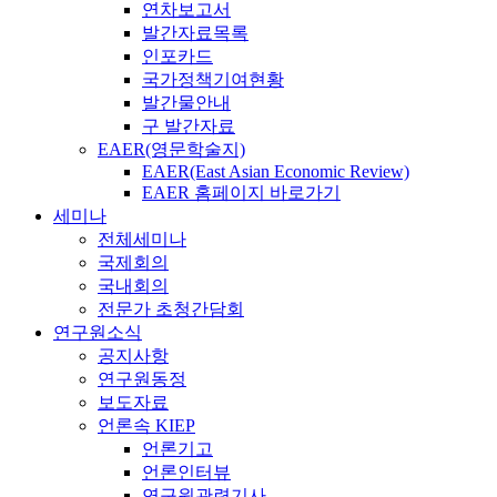
연차보고서
발간자료목록
인포카드
국가정책기여현황
발간물안내
구 발간자료
EAER(영문학술지)
EAER(East Asian Economic Review)
EAER 홈페이지 바로가기
세미나
전체세미나
국제회의
국내회의
전문가 초청간담회
연구원소식
공지사항
연구원동정
보도자료
언론속 KIEP
언론기고
언론인터뷰
연구원관련기사