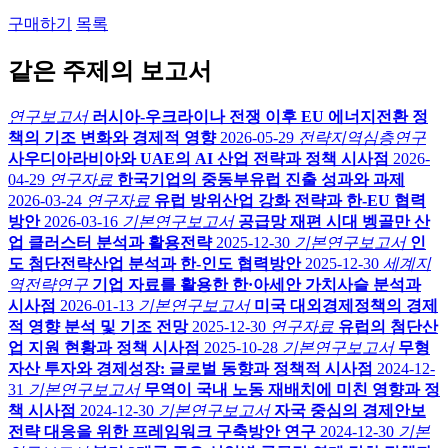
구매하기
목록
같은 주제의 보고서
연구보고서
러시아-우크라이나 전쟁 이후 EU 에너지전환 정
책의 기조 변화와 경제적 영향
2026-05-29
전략지역심층연구
사우디아라비아와 UAE의 AI 산업 전략과 정책 시사점
2026-
04-29
연구자료
한국기업의 중동부유럽 진출 성과와 과제
2026-03-24
연구자료
유럽 방위산업 강화 전략과 한-EU 협력
방안
2026-03-16
기본연구보고서
공급망 재편 시대 벵골만 산
업 클러스터 분석과 활용전략
2025-12-30
기본연구보고서
인
도 첨단전략산업 분석과 한-인도 협력방안
2025-12-30
세계지
역전략연구
기업 자료를 활용한 한·아세안 가치사슬 분석과
시사점
2026-01-13
기본연구보고서
미국 대외경제정책의 경제
적 영향 분석 및 기조 전망
2025-12-30
연구자료
유럽의 첨단산
업 지원 현황과 정책 시사점
2025-10-28
기본연구보고서
무형
자산 투자와 경제성장: 글로벌 동향과 정책적 시사점
2024-12-
31
기본연구보고서
무역이 국내 노동 재배치에 미친 영향과 정
책 시사점
2024-12-30
기본연구보고서
자국 중심의 경제안보
전략 대응을 위한 프레임워크 구축방안 연구
2024-12-30
기본