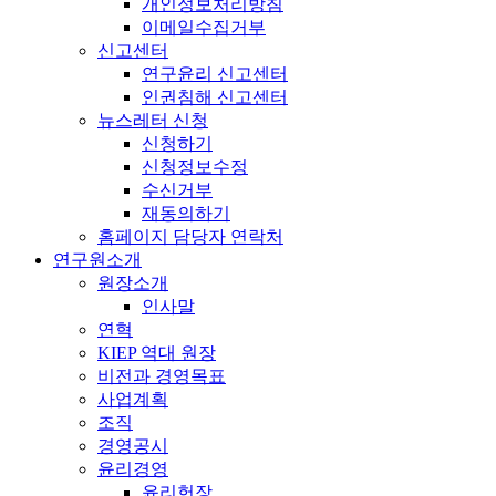
개인정보처리방침
이메일수집거부
신고센터
연구윤리 신고센터
인권침해 신고센터
뉴스레터 신청
신청하기
신청정보수정
수신거부
재동의하기
홈페이지 담당자 연락처
연구원소개
원장소개
인사말
연혁
KIEP 역대 원장
비전과 경영목표
사업계획
조직
경영공시
윤리경영
윤리헌장