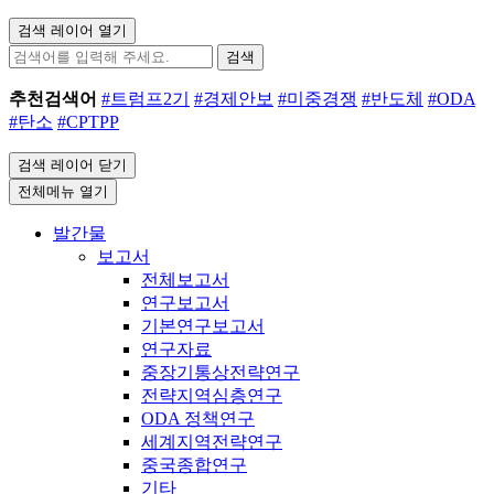
검색 레이어 열기
검색
추천검색어
#트럼프2기
#경제안보
#미중경쟁
#반도체
#ODA
#탄소
#CPTPP
검색 레이어 닫기
전체메뉴 열기
발간물
보고서
전체보고서
연구보고서
기본연구보고서
연구자료
중장기통상전략연구
전략지역심층연구
ODA 정책연구
세계지역전략연구
중국종합연구
기타