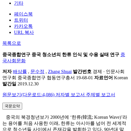
기타
페이스북
트위터
카카오톡
URL 복사
목록으로
중국종합연구
중국 청소년의 한류 인식 및 수용 실태 연구
중
국사회문화
저자
배상률
,
문수정
,
Zhang Shuai
발간번호
경제 · 인문사회
연구회 중국종합연구 협동연구총서 19-68-01
자료언어
Korean
발간일
2019.12.30
원문보기(다운로드:4,086)
저자별 보고서
주제별 보고서
국문요약
중국의 북경청년보가 2000년에 ‘한류(韓流; Korean Wave)’라
는 용어를 처음 사용한 이래, 한류는 아시아를 넘어 전 세계적
으로 청소년들 사이에서 존재감을 발휘하고 있다. 90년대 말