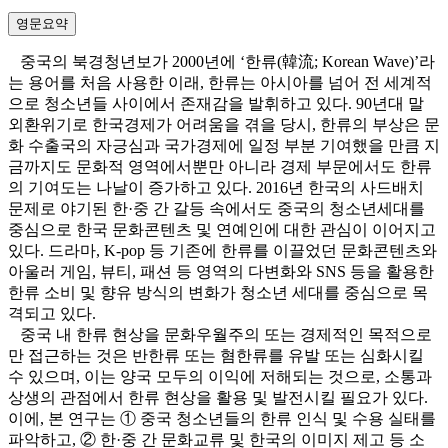
영문요약
중국의 북경청년보가 2000년에 ‘한류(韓流; Korean Wave)’라
는 용어를 처음 사용한 이래, 한류는 아시아를 넘어 전 세계적
으로 청소년들 사이에서 존재감을 발휘하고 있다. 90년대 말
외환위기로 한국경제가 어려움을 겪을 당시, 한류의 부상은 문
화 수출국의 자긍심과 국가경제에 일정 부분 기여했을 만큼 지
금까지도 문화적 영역에서뿐만 아니라 경제 부문에서도 한류
의 기여도는 나날이 증가하고 있다. 2016년 한국의 사드배치
문제로 야기된 한·중 간 갈등 속에서도 중국의 청소년세대를
중심으로 한국 문화콘텐츠 및 연예인에 대한 관심이 이어지고
있다. 드라마, K-pop 등 기존에 한류를 이끌었던 문화콘텐츠와
아울러 게임, 뷰티, 패션 등 영역의 다변화와 SNS 등을 활용한
한류 소비 및 향유 방식의 변화가 청소년 세대를 중심으로 목
격되고 있다.
중국 내 한류 현상을 문화우월주의 또는 경제적인 목적으로
만 접근하는 것은 반한류 또는 혐한류를 유발 또는 심화시킬
수 있으며, 이는 양국 모두의 이익에 저해되는 것으로, 소통과
상생의 관점에서 한류 현상을 활용 및 발전시킬 필요가 있다.
이에, 본 연구는 ① 중국 청소년들의 한류 인식 및 수용 실태를
파악하고, ② 한·중 간 문화교류 및 한국의 이미지 제고 등 소