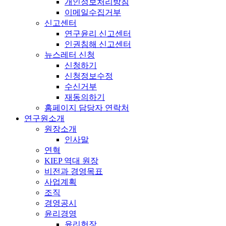
개인정보처리방침
이메일수집거부
신고센터
연구윤리 신고센터
인권침해 신고센터
뉴스레터 신청
신청하기
신청정보수정
수신거부
재동의하기
홈페이지 담당자 연락처
연구원소개
원장소개
인사말
연혁
KIEP 역대 원장
비전과 경영목표
사업계획
조직
경영공시
윤리경영
윤리헌장