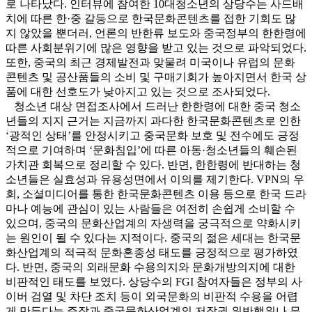
로 나타났다. 인터뷰에 참여한 10대청소년의 상당수는 사드배
치에 따른 한·중 갈등으로 한국문화콘텐츠를 접한 기회도 많
지 않았을 뿐더러, 언론의 반한류 보도와 중국정부의 한한령에
따른 사회분위기에 많은 영향을 받고 있는 것으로 파악되었다.
또한, 중국의 최근 경제발전과 맞물려 미국이나 유럽의 문화
콘텐츠 및 공산품들의 소비 및 구매기회가 높아지면서 한국 상
품에 대한 선호도가 낮아지고 있는 것으로 조사되었다.
청소년 대상 면접조사에서 드러난 한한령에 대한 중국 청소
년들의 지지 근거는 지금까지 과다한 한국문화콘텐츠로 인한
‘광적인 상태’를 안정시키고 중국문화 보호 및 전수에도 긍정
적으로 기여하며 ‘문화침입’에 따른 아동·청소년들의 훼손된
가치관 회복으로 정리할 수 있다. 반면, 한한령에 반대하는 청
소년들은 실효성과 유용성면에서 이의를 제기한다. VPN의 우
회, 소셜미디어를 통한 한국문화콘텐츠 이용 등으로 한국 드라
마나 예능에 관심이 있는 사람들은 여전히 손쉽게 소비할 수
있으며, 중국의 문화산업계의 자생력을 궁극적으로 약화시키
는 원인이 될 수 있다는 지적이다. 중국의 젊은 세대는 한국문
화산업계의 적극적 문화혼종성 태도를 긍정적으로 평가하였
다. 반면, 중국의 외래문화 수용의지와 문화개방의지에 대한
비판적인 태도를 보였다. 상당수의 FGI 참여자들은 정부의 사
이버 검열 및 차단 조치 등이 외국문화의 비판적 수용을 어렵
게 만든다는 주장과 중국문화산업계의 저작권 위반행위나 무