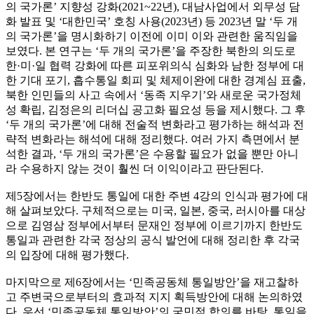
의 국가론’ 지향성 강화(2021~22년), 대남사업에서 외무성 담
화 발표 및 ‘대한민국’ 호칭 사용(2023년) 등 2023년 말 ‘두 개
의 국가론’을 명시화하기 이전에 이미 이와 관련한 움직임을
보였다. 본 연구는 ‘두 개의 국가론’을 주장한 북한의 의도로
한·미·일 협력 강화에 따른 피포위의식 심화와 남한 정부에 대
한 기대 포기, 흡수통일 회피 및 체제이완에 대한 경계심 표출,
북한 인민들의 사고 속에서 ‘동족 지우기’와 새로운 국가정체
성 확립, 김정은의 리더십 공고화 필요성 등을 제시했다. 그 후
‘두 개의 국가론’에 대해 전술적 변화라고 평가하는 해석과 전
략적 변화라는 해석에 대해 정리했다. 여러 가지 측면에서 분
석한 결과, ‘두 개의 국가론’은 수용할 필요가 없을 뿐만 아니
라 수용하지 않는 것이 훨씬 더 이익이라고 판단된다.
제5장에서는 한반도 통일에 대한 주변 4강의 인식과 평가에 대
해 살펴보았다. 구체적으로는 미국, 일본, 중국, 러시아를 대상
으로 김영삼 정부에서부터 문재인 정부에 이르기까지 한반도
통일과 관련한 각국 정상의 공식 발언에 대해 정리한 후 각국
의 입장에 대해 평가했다.
마지막으로 제6장에서는 ‘민족공동체 통일방안’을 재고찰하
고 주변국으로부터의 효과적 지지 획득방안에 대해 논의하였
다. 우선 ‘민족공동체 통일방안’의 국민적 합의를 바탕, 통일을