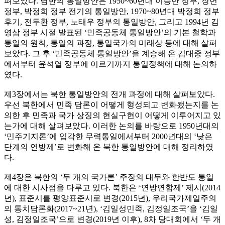
펴보았다. 남한의 통일방안은 1950~60년대 이승만 정부, 장면
정부, 박정희 정부 전기의 통일방안, 1970~80년대 박정희 정부
후기, 전두환 정부, 노태우 정부의 통일방안, 그리고 1994년 김
영삼 정부 시절 발표된 ‘민족공동체 통일방안’의 기본 철학과
통일의 원칙, 통일의 과정, 통일국가의 미래상 등에 대해 살펴
보았다. 그 후 ‘민족공동체 통일방안’을 계승해 온 김대중 정부
에서부터 윤석열 정부에 이르기까지 통일정책에 대해 논의하
였다.
제3장에서는 북한 통일방안의 전개 과정에 대해 살펴보았다.
우선 북한에서 민족 담론이 어떻게 형성되고 변화됐는지를 논
의한 후 민족과 국가 상징의 현실구현이 어떻게 이루어지고 있
는가에 대해 살펴보았다. 이러한 논의를 바탕으로 1950년대의
‘민주기지론’에 입각한 무력통일에서부터 2000년대의 ‘낮은
단계의 연방제’로 변화해 온 북한 통일방안에 대해 정리하였
다.
제4장은 북한의 ‘두 개의 국가론’ 주장의 대두와 한반도 통일
에 대한 시사점을 다루고 있다. 북한은 ‘연방연합제’ 제시(2014
년), 표준시를 평양표준시로 변경(2015년), 우리국가제일주의
의 통치담론화(2017~21년), ‘김일성민족, 김정일조국’을 ‘김일
성, 김정일조국’으로 변경(2019년 이후), 8차 당대회에서 ‘두 개