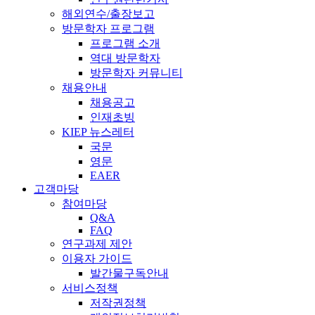
해외연수/출장보고
방문학자 프로그램
프로그램 소개
역대 방문학자
방문학자 커뮤니티
채용안내
채용공고
인재초빙
KIEP 뉴스레터
국문
영문
EAER
고객마당
참여마당
Q&A
FAQ
연구과제 제안
이용자 가이드
발간물구독안내
서비스정책
저작권정책