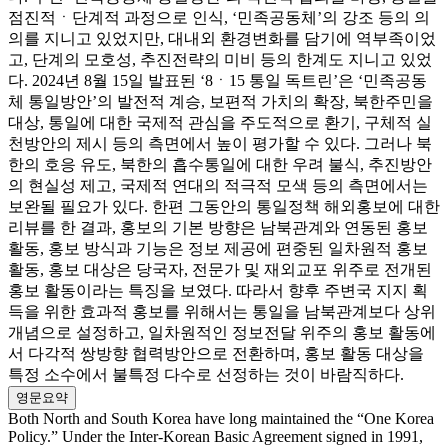
점진적ㆍ단계적 과정으로 인식, ‘민족공동체’의 강조 등의 의
의를 지니고 있었지만, 대내외 환경변화를 담기에 역부족이었
고, 단계의 모호성, 추진전략의 미비 등의 한계도 지니고 있었
다. 2024년 8월 15일 발표된 ‘8ㆍ15 통일 독트린’은 ‘민족공동
체 통일방안’의 발전적 계승, 보편적 가치의 확장, 북한주민을
대상, 통일에 대한 국제적 관심을 주도적으로 환기, 구체적 실
천방안의 제시 등의 측면에서 높이 평가할 수 있다. 그러나 북
한의 호응 유도, 북한의 흡수통일에 대한 우려 불식, 추진방안
의 현실성 제고, 국제적 연대의 적극적 모색 등의 측면에서는
보완될 필요가 있다. 한편 그동안의 통일정책 해외홍보에 대한
리뷰를 한 결과, 홍보의 기본 방향은 남북관계와 연동된 홍보
활동, 홍보 방식과 기능은 정보 제공에 편중된 일차원적 홍보
활동, 홍보 대상은 당국자, 전문가 및 재외교포 위주로 전개된
홍보 활동이라는 특징을 보였다. 따라서 향후 주변국 지지 획
득을 위한 효과적 홍보를 위해서는 통일을 남북관계보다 상위
개념으로 설정하고, 일차원적인 정보전달 위주의 홍보 활동에
서 다각적 쌍방향 협력방안으로 전환하며, 홍보 활동 대상을
특정 소수에서 불특정 다수로 선정하는 것이 바람직하다.
영문요약
Both North and South Korea have long maintained the “One Korea
Policy.” Under the Inter-Korean Basic Agreement signed in 1991,