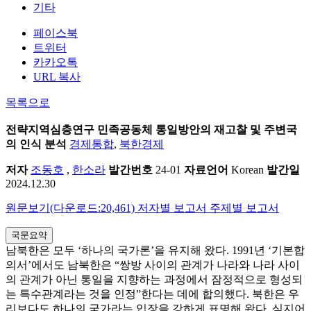
기타
페이스북
트위터
카카오톡
URL 복사
목록으로
전략지역심층연구
민족공동체 통일방안의 재고찰 및 주변국
의 인식 분석
경제통합
,
북한경제
저자
조동호
,
한소라
발간번호
24-01
자료언어
Korean
발간일
2024.12.30
원문보기(다운로드:20,461)
저자별 보고서
주제별 보고서
국문요약
남북한은 모두 ‘하나의 국가론’을 유지해 왔다. 1991년 ‘기본합
의서’에서도 남북한은 “쌍방 사이의 관계가 나라와 나라 사이
의 관계가 아닌 통일을 지향하는 과정에서 잠정적으로 형성되
는 특수관계라는 것을 인정”한다는 데에 합의했다. 북한은 우
리보다도 하나의 국가라는 입장을 강하게 표명해 왔다. 심지어