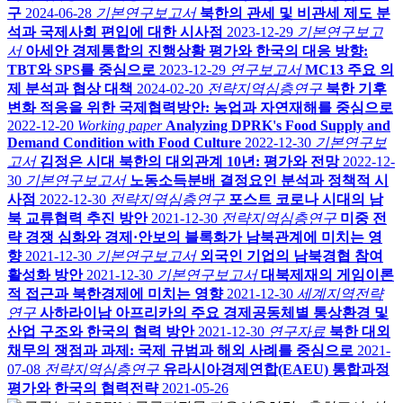
구
2024-06-28
기본연구보고서
북한의 관세 및 비관세 제도 분
석과 국제사회 편입에 대한 시사점
2023-12-29
기본연구보고
서
아세안 경제통합의 진행상황 평가와 한국의 대응 방향:
TBT와 SPS를 중심으로
2023-12-29
연구보고서
MC13 주요 의
제 분석과 협상 대책
2024-02-20
전략지역심층연구
북한 기후
변화 적응을 위한 국제협력방안: 농업과 자연재해를 중심으로
2022-12-20
Working paper
Analyzing DPRK's Food Supply and
Demand Condition with Food Culture
2022-12-30
기본연구보
고서
김정은 시대 북한의 대외관계 10년: 평가와 전망
2022-12-
30
기본연구보고서
노동소득분배 결정요인 분석과 정책적 시
사점
2022-12-30
전략지역심층연구
포스트 코로나 시대의 남
북 교류협력 추진 방안
2021-12-30
전략지역심층연구
미중 전
략 경쟁 심화와 경제·안보의 블록화가 남북관계에 미치는 영
향
2021-12-30
기본연구보고서
외국인 기업의 남북경협 참여
활성화 방안
2021-12-30
기본연구보고서
대북제재의 게임이론
적 접근과 북한경제에 미치는 영향
2021-12-30
세계지역전략
연구
사하라이남 아프리카의 주요 경제공동체별 통상환경 및
산업 구조와 한국의 협력 방안
2021-12-30
연구자료
북한 대외
채무의 쟁점과 과제: 국제 규범과 해외 사례를 중심으로
2021-
07-08
전략지역심층연구
유라시아경제연합(EAEU) 통합과정
평가와 한국의 협력전략
2021-05-26