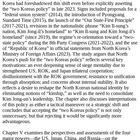
Korea had foreshadowed this shift even before explicitly asserting
the “two Koreas policy” in late 2023. Signs included proposals for a
“federal union system” (2014), the introduction of Pyongyang
Standard Time (2015), the launch of the “Our State-First Principle”
(2017-2021), revisions in the nationalistic phrase “Kim Il-sung’s
nation, Kim Jong-il’s homeland” to “Kim Il-sung and Kim Jong-il’s
homeland” (since 2019), the regime’s re-orientation toward a “two-
state policy” during the 8th Party Congress (2021-2022), and the use
of “Republic of Korea” in official statements from North Korea’s
Ministry of Foreign Affairs (2023). The study argues that North
Korea’s push for the “two Koreas policy” reflects several key
motivations: an ever deepening sense of siege mentality due to
strengthened US, ROK, and Japan trilateral cooperation;
disillusionment with the ROK government; resistance to unification
through absorption; and concerns about internal stability. It also
reflects a desire to reshape the North Korean national identity by
eliminating notions of “kinship,” as well as the need to consolidate
Kim Jong-un’s leadership. The chapter also discusses interpretations
of this policy as either a tactical maneuver or a strategic shift and
concludes that accepting the “two Koreas policy” is not only
unnecessary, but that rejecting it would be significantly more
advantageous.
Chapter V examines the perspectives and assessments of the four
major powers—the US, Japan, China, and Russia—on the