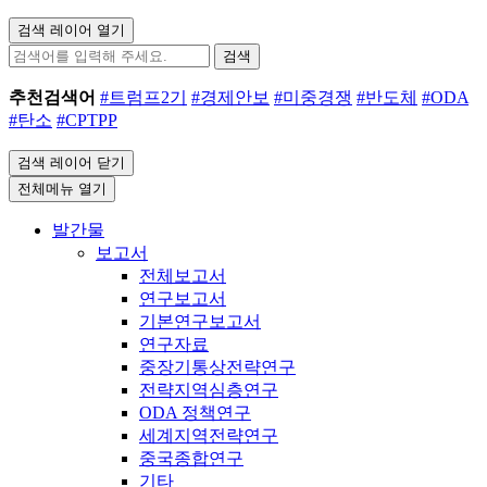
검색 레이어 열기
검색
추천검색어
#트럼프2기
#경제안보
#미중경쟁
#반도체
#ODA
#탄소
#CPTPP
검색 레이어 닫기
전체메뉴 열기
발간물
보고서
전체보고서
연구보고서
기본연구보고서
연구자료
중장기통상전략연구
전략지역심층연구
ODA 정책연구
세계지역전략연구
중국종합연구
기타