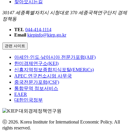
찾아오시는길
30147 세종특별자치시 시청대로 370 세종국책연구단지 경제
정책동
TEL
044-414-1114
Email
kiepinfo@kiep.go.kr
관련 사이트
아세안·인도·남아시아 전문가포럼(AIF)
한미경제연구소(KEI)
신흥지역정보종합지식포탈(EMERiCs)
APEC 연구컨소시엄 사무국
중국전문가포럼(CSF)
통합무역 정보서비스
EAER
대한민국정부
ⓒ 2026. Korea Institute for International Economic Policy. All
rights reserved.