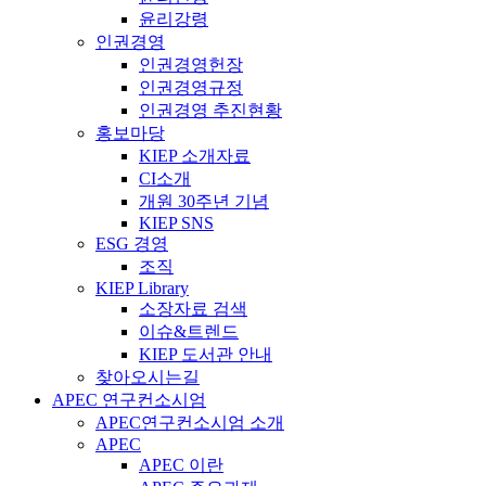
윤리강령
인권경영
인권경영헌장
인권경영규정
인권경영 추진현황
홍보마당
KIEP 소개자료
CI소개
개원 30주년 기념
KIEP SNS
ESG 경영
조직
KIEP Library
소장자료 검색
이슈&트렌드
KIEP 도서관 안내
찾아오시는길
APEC 연구컨소시엄
APEC연구컨소시엄 소개
APEC
APEC 이란