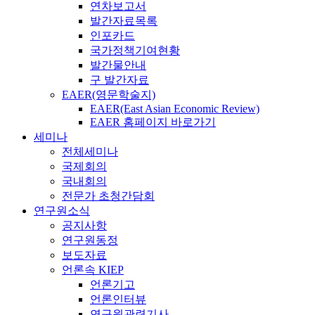
연차보고서
발간자료목록
인포카드
국가정책기여현황
발간물안내
구 발간자료
EAER(영문학술지)
EAER(East Asian Economic Review)
EAER 홈페이지 바로가기
세미나
전체세미나
국제회의
국내회의
전문가 초청간담회
연구원소식
공지사항
연구원동정
보도자료
언론속 KIEP
언론기고
언론인터뷰
연구원관련기사