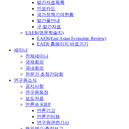
발간자료목록
인포카드
국가정책기여현황
발간물안내
구 발간자료
EAER(영문학술지)
EAER(East Asian Economic Review)
EAER 홈페이지 바로가기
세미나
전체세미나
국제회의
국내회의
전문가 초청간담회
연구원소식
공지사항
연구원동정
보도자료
언론속 KIEP
언론기고
언론인터뷰
연구원관련기사
해외연수/출장보고