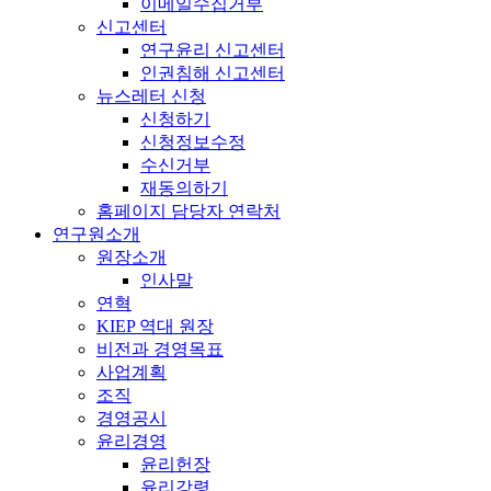
이메일수집거부
신고센터
연구윤리 신고센터
인권침해 신고센터
뉴스레터 신청
신청하기
신청정보수정
수신거부
재동의하기
홈페이지 담당자 연락처
연구원소개
원장소개
인사말
연혁
KIEP 역대 원장
비전과 경영목표
사업계획
조직
경영공시
윤리경영
윤리헌장
윤리강령