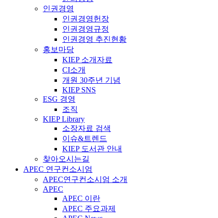
인권경영
인권경영헌장
인권경영규정
인권경영 추진현황
홍보마당
KIEP 소개자료
CI소개
개원 30주년 기념
KIEP SNS
ESG 경영
조직
KIEP Library
소장자료 검색
이슈&트렌드
KIEP 도서관 안내
찾아오시는길
APEC 연구컨소시엄
APEC연구컨소시엄 소개
APEC
APEC 이란
APEC 주요과제