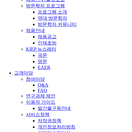
방문학자 프로그램
프로그램 소개
역대 방문학자
방문학자 커뮤니티
채용안내
채용공고
인재초빙
KIEP 뉴스레터
국문
영문
EAER
고객마당
참여마당
Q&A
FAQ
연구과제 제안
이용자 가이드
발간물구독안내
서비스정책
저작권정책
개인정보처리방침