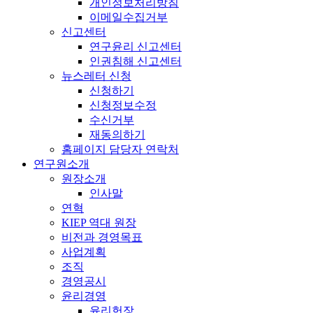
개인정보처리방침
이메일수집거부
신고센터
연구윤리 신고센터
인권침해 신고센터
뉴스레터 신청
신청하기
신청정보수정
수신거부
재동의하기
홈페이지 담당자 연락처
연구원소개
원장소개
인사말
연혁
KIEP 역대 원장
비전과 경영목표
사업계획
조직
경영공시
윤리경영
윤리헌장