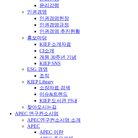
윤리강령
인권경영
인권경영헌장
인권경영규정
인권경영 추진현황
홍보마당
KIEP 소개자료
CI소개
개원 30주년 기념
KIEP SNS
ESG 경영
조직
KIEP Library
소장자료 검색
이슈&트렌드
KIEP 도서관 안내
찾아오시는길
APEC 연구컨소시엄
APEC연구컨소시엄 소개
APEC
APEC 이란