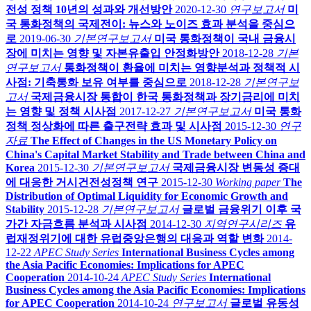
전성 정책 10년의 성과와 개선방안
2020-12-30
연구보고서
미
국 통화정책의 국제전이: 뉴스와 노이즈 효과 분석을 중심으
로
2019-06-30
기본연구보고서
미국 통화정책이 국내 금융시
장에 미치는 영향 및 자본유출입 안정화방안
2018-12-28
기본
연구보고서
통화정책이 환율에 미치는 영향분석과 정책적 시
사점: 기축통화 보유 여부를 중심으로
2018-12-28
기본연구보
고서
국제금융시장 통합이 한국 통화정책과 장기금리에 미치
는 영향 및 정책 시사점
2017-12-27
기본연구보고서
미국 통화
정책 정상화에 따른 출구전략 효과 및 시사점
2015-12-30
연구
자료
The Effect of Changes in the US Monetary Policy on
China's Capital Market Stability and Trade between China and
Korea
2015-12-30
기본연구보고서
국제금융시장 변동성 증대
에 대응한 거시건전성정책 연구
2015-12-30
Working paper
The
Distribution of Optimal Liquidity for Economic Growth and
Stability
2015-12-28
기본연구보고서
글로벌 금융위기 이후 국
가간 자금흐름 분석과 시사점
2014-12-30
지역연구시리즈
유
럽재정위기에 대한 유럽중앙은행의 대응과 역할 변화
2014-
12-22
APEC Study Series
International Business Cycles among
the Asia Pacific Economies: Implications for APEC
Cooperation
2014-10-24
APEC Study Series
International
Business Cycles among the Asia Pacific Economies: Implications
for APEC Cooperation
2014-10-24
연구보고서
글로벌 유동성