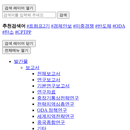
검색 레이어 열기
검색
추천검색어
#트럼프2기
#경제안보
#미중경쟁
#반도체
#ODA
#탄소
#CPTPP
검색 레이어 닫기
전체메뉴 열기
발간물
보고서
전체보고서
연구보고서
기본연구보고서
연구자료
중장기통상전략연구
전략지역심층연구
ODA 정책연구
세계지역전략연구
중국종합연구
기타