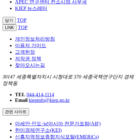
APEC 연구센터 컨소시엄 사무국
KIEP 뉴스레터
TOP
닫기
TOP
LINK
개인정보처리방침
이용자 가이드
고객헌장
저작권 정책
찾아오시는길
30147 세종특별자치시 시청대로 370 세종국책연구단지 경제
정책동
TEL
044-414-1114
Email
kiepinfo@kiep.go.kr
관련 사이트
아세안·인도·남아시아 전문가포럼(AIF)
한미경제연구소(KEI)
신흥지역정보종합지식포탈(EMERiCs)