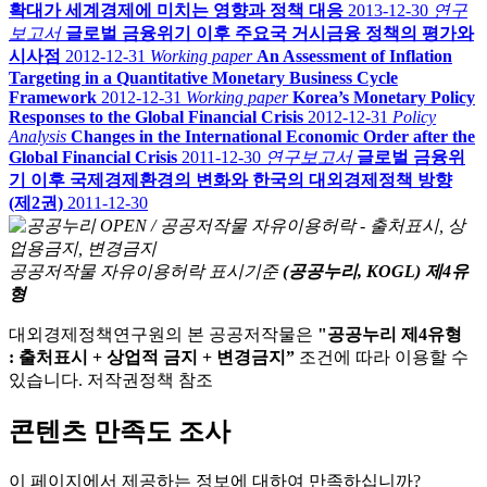
확대가 세계경제에 미치는 영향과 정책 대응
2013-12-30
연구
보고서
글로벌 금융위기 이후 주요국 거시금융 정책의 평가와
시사점
2012-12-31
Working paper
An Assessment of Inflation
Targeting in a Quantitative Monetary Business Cycle
Framework
2012-12-31
Working paper
Korea’s Monetary Policy
Responses to the Global Financial Crisis
2012-12-31
Policy
Analysis
Changes in the International Economic Order after the
Global Financial Crisis
2011-12-30
연구보고서
글로벌 금융위
기 이후 국제경제환경의 변화와 한국의 대외경제정책 방향
(제2권)
2011-12-30
공공저작물 자유이용허락 표시기준
(공공누리, KOGL) 제4유
형
대외경제정책연구원의 본 공공저작물은
"공공누리 제4유형
: 출처표시 + 상업적 금지 + 변경금지”
조건에 따라 이용할 수
있습니다. 저작권정책 참조
콘텐츠 만족도 조사
이 페이지에서 제공하는 정보에 대하여 만족하십니까?