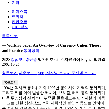
기타
페이스북
트위터
카카오톡
URL 복사
목록으로
구 Working paper
An Overview of Currency Union: Theory
and Practice
통화정책
저자
강삼모
,
왕윤종
발간번호
02-05
자료언어
English
발간일
2002.10.25
원문보기(다운로드:1,588)
저자별 보고서
주제별 보고서
국문요약
1994년 멕시코 통화위기와 1997년 동아시아 지역의 통화위기,
그리고 뒤를 이어 발생한 러시아, 브라질, 터키 등의 통화위기
이후 투명성과 신뢰성이 부족한 환율제도는 단기자본의 이동
과 그로 인한 생산감소, 정치 사회적인 불안정 등으로 인하여
큰 혼란을 겪을 수 있다는 사실이 널리 인식되게 되었다. 특히