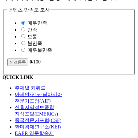
콘텐츠 만족도 조사
매우만족
만족
보통
불만족
매우불만족
0
/100
QUICK LINK
주제별 키워드
아세안·인도·남아시아
전문가포럼(AIF)
신흥지역정보종합
지식포탈(EMERiCs)
중국전문가포럼(CSF)
한미경제연구소(KEI)
EAER 영문학술지