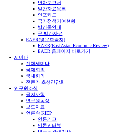
연차보고서
발간자료목록
인포카드
국가정책기여현황
발간물안내
구 발간자료
EAER(영문학술지)
EAER(East Asian Economic Review)
EAER 홈페이지 바로가기
세미나
전체세미나
국제회의
국내회의
전문가 초청간담회
연구원소식
공지사항
연구원동정
보도자료
언론속 KIEP
언론기고
언론인터뷰
연구원관련기사