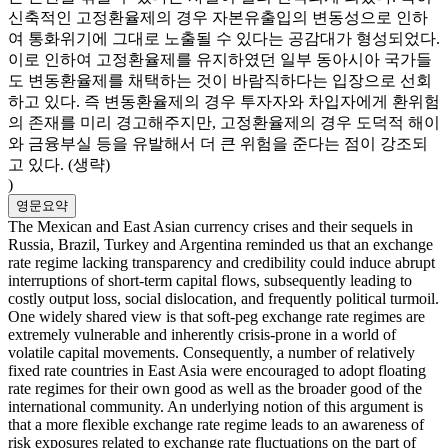
신축적인 고정환율제의 경우 자본유출입의 변동성으로 인하
여 통화위기에 그대로 노출될 수 있다는 공감대가 형성되었다.
이로 인하여 고정환율제를 유지하였던 일부 동아시아 국가들
도 변동환율제를 채택하는 것이 바람직하다는 입장으로 선회
하고 있다. 즉 변동환율제의 경우 투자자와 차입자에게 환위험
의 존재를 미리 경고해주지만, 고정환율제의 경우 도덕적 해이
와 금융부실 등을 유발해서 더 큰 위험을 준다는 점이 강조되
고 있다. (생략)
)
영문요약
The Mexican and East Asian currency crises and their sequels in
Russia, Brazil, Turkey and Argentina reminded us that an exchange
rate regime lacking transparency and credibility could induce abrupt
interruptions of short-term capital flows, subsequently leading to
costly output loss, social dislocation, and frequently political turmoil.
One widely shared view is that soft-peg exchange rate regimes are
extremely vulnerable and inherently crisis-prone in a world of
volatile capital movements. Consequently, a number of relatively
fixed rate countries in East Asia were encouraged to adopt floating
rate regimes for their own good as well as the broader good of the
international community. An underlying notion of this argument is
that a more flexible exchange rate regime leads to an awareness of
risk exposures related to exchange rate fluctuations on the part of