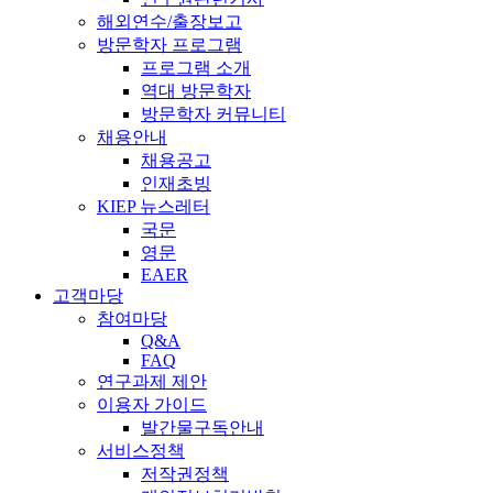
해외연수/출장보고
방문학자 프로그램
프로그램 소개
역대 방문학자
방문학자 커뮤니티
채용안내
채용공고
인재초빙
KIEP 뉴스레터
국문
영문
EAER
고객마당
참여마당
Q&A
FAQ
연구과제 제안
이용자 가이드
발간물구독안내
서비스정책
저작권정책