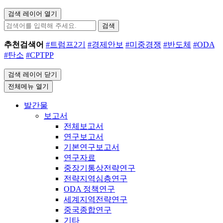
검색 레이어 열기
검색
추천검색어
#트럼프2기
#경제안보
#미중경쟁
#반도체
#ODA
#탄소
#CPTPP
검색 레이어 닫기
전체메뉴 열기
발간물
보고서
전체보고서
연구보고서
기본연구보고서
연구자료
중장기통상전략연구
전략지역심층연구
ODA 정책연구
세계지역전략연구
중국종합연구
기타