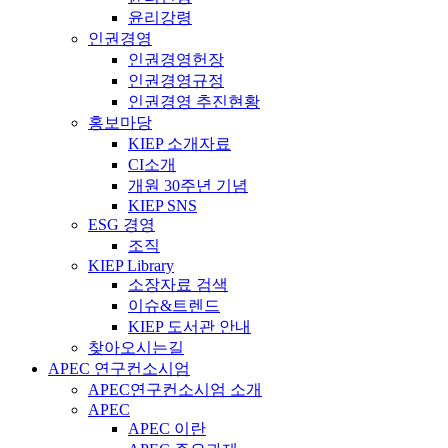
윤리강령
인권경영
인권경영헌장
인권경영규정
인권경영 추진현황
홍보마당
KIEP 소개자료
CI소개
개원 30주년 기념
KIEP SNS
ESG 경영
조직
KIEP Library
소장자료 검색
이슈&트렌드
KIEP 도서관 안내
찾아오시는길
APEC 연구컨소시엄
APEC연구컨소시엄 소개
APEC
APEC 이란