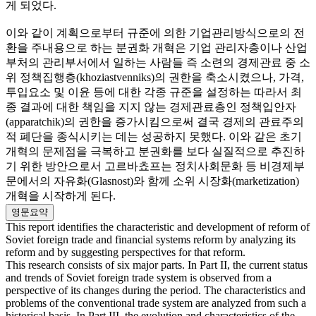
게 되었다.
이와 같이 계획으로부터 규준에 의한 기업관리방식으로의 전
환을 주내용으로 하는 분권화 개혁은 기업 관리자층이나 산업
부처의 관리부서에서 일하는 사람들 즉 소련의 경제관료 중 소
위 정책집행층(khoziastvenniks)의 권한을 축소시켰으나, 가격,
투입요소 및 이윤 등에 대한 각종 규준을 설정하는 따라서 최
종 결과에 대한 책임을 지지 않는 경제관료층인 정책입안자
(apparatchik)의 권한을 증가시킴으로써 결국 경제의 관료주의
적 폐단을 종식시키는 데는 성공하지 못했다. 이와 같은 초기
개혁의 문제점을 극복하고 분권화를 보다 실질적으로 추진하
기 위한 방안으로서 고르바쵸프는 정치사회문화 등 비경제부
문에서의 자유화(Glasnost)와 함께 소위 시장화(marketization)
개혁을 시작하게 된다.
영문요약
This report identifies the characteristic and development of reform of
Soviet foreign trade and financial systems reform by analyzing its
reform and by suggesting perspectives for that reform.
This research consists of six major parts. In Part II, the current status
and trends of Soviet foreign trade system is observed from a
perspective of its changes during the period. The characteristics and
problems of the conventional trade system are analyzed from such a
historical basis. In Part III, the evolution and characteristics of the