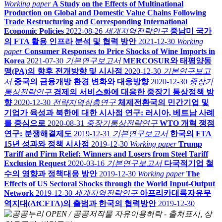
Working paper
A Study on the Effects of Multinational
Production on Global and Domestic Value Chains Following
Trade Restructuring and Corresponding International
Economic Policies
2022-08-26
세계지역전략연구
중남미 국가
의 FTA 활용 인프라 분석 및 협력 방안
2021-12-30
Working
paper
Consumer Responses to Price Shocks of Wine Imports in
Korea
2021-07-30
기본연구보고서
MERCOSUR와 태평양동
맹(PA)의 향후 전개방향 및 시사점
2020-12-30
기본연구보고
서
중국의 금융개방 환경 변화와 대응방향
2020-12-30
중장기
통상전략연구
경제의 서비스화에 대응한 중장기 통상정책 방
향
2020-12-30
전략지역심층연구
체제전환국의 민간기업 및
기업가 육성과 북한에 대한 시사점 연구: 러시아, 베트남 사례
를 중심으로
2020-08-31
중장기통상전략연구
WTO 개혁 쟁점
연구: 분쟁해결제도
2019-12-31
기본연구보고서
한국의 FTA
15년 성과와 정책 시사점
2019-12-30
Working paper
Trump
Tariff and Firm Relief: Winners and Losers from Steel Tariff
Exclusion Request
2020-03-16
기본연구보고서
다국적기업 철
수의 영향과 정책대응 방안
2019-12-30
Working paper
The
Effects of US Sectoral Shocks through the World Input-Output
Network
2019-12-30
세계지역전략연구
아프리카대륙자유무
역지대(AfCFTA)의 출범과 한국의 협력방안
2019-12-30