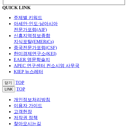
QUICK LINK
주제별 키워드
아세안·인도·남아시아
전문가포럼(AIF)
신흥지역정보종합
지식포탈(EMERiCs)
중국전문가포럼(CSF)
한미경제연구소(KEI)
EAER 영문학술지
APEC 연구센터 컨소시엄 사무국
KIEP 뉴스레터
TOP
닫기
TOP
LINK
개인정보처리방침
이용자 가이드
고객헌장
저작권 정책
찾아오시는길