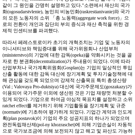
같이 그 원인을 간명히 설명하고 있다."소련에서 재산의 국가
화(ogosudarstvlenie), 농민의 비농민화(raskrestianivanie)와 국가
의 모든 노동자의 소위 「총 노동력(aggregate work force)」으
로의 전환이 개인과 집단의 부의 증식과 재산 축적을 위한 경
제적 인센티브를 파괴했다.
따라서 페레스토로이카 초기의 개혁조치는 기업 및 노동자의
이니셔티브와 책임증대를 위해 국가위원회나 산업부처
(ministerstvo)의 기업에 대한 감독(opeka)을 약화시키는 것을 골
자로 한 분권화(decentralization)가 주내용이 되었다. 이에 따라
산업부처나 국가계획위원회(Gosplan)는 기업의 일상적인 투입
산출 활동에 대한 감독 대신에 장기계획 및 투자기술정책에 대
해 관심을 갖도록 되었으며 강제적 산출목표 특히 총생산량
(Val ; Valovaya Pro-duktsiya) 대신에 국가주문제도(goszakazy)가
이용되어 국가주문 이외에 생산된 것은 기업 재량껏 처분할 수
있게 되었다. 기업으로 하여금 야심적 목표치를 설정하고 소위
ratchet effect를 제거하기 위해 기업활동을 장기계획 및 규준
(normativ)에 기초하여 평가하게 되었다. 기업간 계약과 인도계
획(plan postavok)이 기업의 주요 성공지표의 하나가 되었으며
완전독립채산제(pol-ny khozraschet)에 의해 기업손실이 자동적
으로 국가보조금에 의해 보전되지 않고 해고 및 파산도 가능하