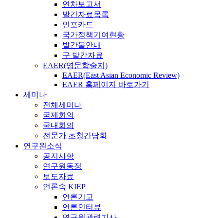
연차보고서
발간자료목록
인포카드
국가정책기여현황
발간물안내
구 발간자료
EAER(영문학술지)
EAER(East Asian Economic Review)
EAER 홈페이지 바로가기
세미나
전체세미나
국제회의
국내회의
전문가 초청간담회
연구원소식
공지사항
연구원동정
보도자료
언론속 KIEP
언론기고
언론인터뷰
연구원관련기사