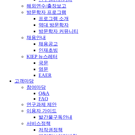
해외연수/출장보고
방문학자 프로그램
프로그램 소개
역대 방문학자
방문학자 커뮤니티
채용안내
채용공고
인재초빙
KIEP 뉴스레터
국문
영문
EAER
고객마당
참여마당
Q&A
FAQ
연구과제 제안
이용자 가이드
발간물구독안내
서비스정책
저작권정책