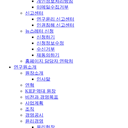
개인정보처리방침
이메일수집거부
신고센터
연구윤리 신고센터
인권침해 신고센터
뉴스레터 신청
신청하기
신청정보수정
수신거부
재동의하기
홈페이지 담당자 연락처
연구원소개
원장소개
인사말
연혁
KIEP 역대 원장
비전과 경영목표
사업계획
조직
경영공시
윤리경영
윤리헌장