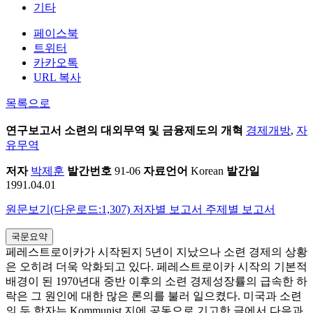
기타
페이스북
트위터
카카오톡
URL 복사
목록으로
연구보고서
소련의 대외무역 및 금융제도의 개혁
경제개방
,
자
유무역
저자
박제훈
발간번호
91-06
자료언어
Korean
발간일
1991.04.01
원문보기(다운로드:1,307)
저자별 보고서
주제별 보고서
국문요약
페레스트로이카가 시작된지 5년이 지났으나 소련 경제의 상황
은 오히려 더욱 악화되고 있다. 페레스트로이카 시작의 기본적
배경이 된 1970년대 중반 이후의 소련 경제성장률의 급속한 하
락은 그 원인에 대한 많은 론의를 불러 일으켰다. 미국과 소련
의 두 학자는 Kommunist 지에 공동으로 기고한 글에서 다음과