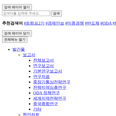
검색 레이어 열기
검색
추천검색어
#트럼프2기
#경제안보
#미중경쟁
#반도체
#ODA
검색 레이어 닫기
전체메뉴 열기
발간물
보고서
전체보고서
연구보고서
기본연구보고서
연구자료
중장기통상전략연구
전략지역심층연구
ODA 정책연구
세계지역전략연구
중국종합연구
기타
현안자료