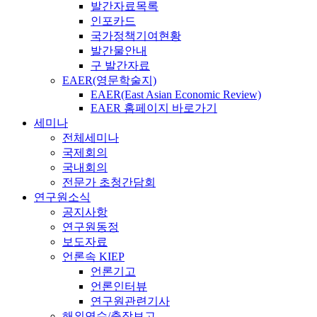
발간자료목록
인포카드
국가정책기여현황
발간물안내
구 발간자료
EAER(영문학술지)
EAER(East Asian Economic Review)
EAER 홈페이지 바로가기
세미나
전체세미나
국제회의
국내회의
전문가 초청간담회
연구원소식
공지사항
연구원동정
보도자료
언론속 KIEP
언론기고
언론인터뷰
연구원관련기사
해외연수/출장보고