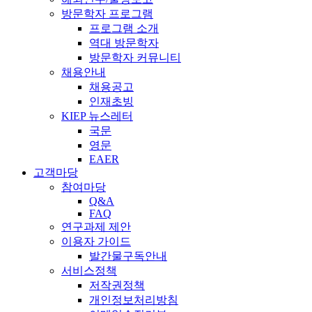
방문학자 프로그램
프로그램 소개
역대 방문학자
방문학자 커뮤니티
채용안내
채용공고
인재초빙
KIEP 뉴스레터
국문
영문
EAER
고객마당
참여마당
Q&A
FAQ
연구과제 제안
이용자 가이드
발간물구독안내
서비스정책
저작권정책
개인정보처리방침