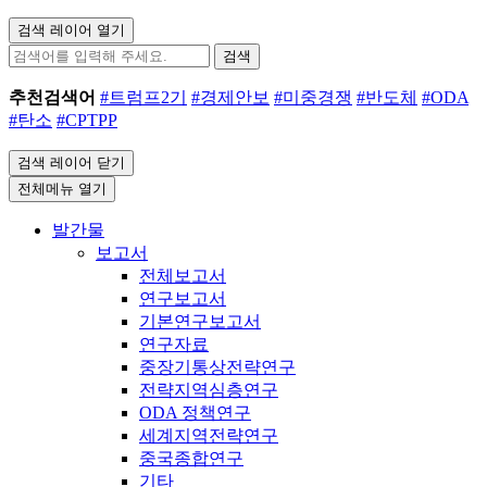
검색 레이어 열기
검색
추천검색어
#트럼프2기
#경제안보
#미중경쟁
#반도체
#ODA
#탄소
#CPTPP
검색 레이어 닫기
전체메뉴 열기
발간물
보고서
전체보고서
연구보고서
기본연구보고서
연구자료
중장기통상전략연구
전략지역심층연구
ODA 정책연구
세계지역전략연구
중국종합연구
기타