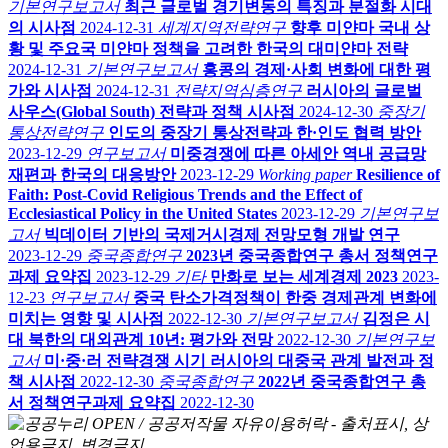
기본연구보고서
최근 글로벌 경기변동의 특징과 분절화 시대
의 시사점
2024-12-31
세계지역전략연구
향후 미얀마 국내 상
황 및 주요국 미얀마 정책을 고려한 한국의 대미얀마 전략
2024-12-31
기본연구보고서
홍콩의 경제·사회 변화에 대한 평
가와 시사점
2024-12-31
전략지역심층연구
러시아의 글로벌
사우스(Global South) 전략과 정책 시사점
2024-12-30
중장기
통상전략연구
인도의 중장기 통상전략과 한·인도 협력 방안
2023-12-29
연구보고서
미중경쟁에 따른 아세안 역내 공급망
재편과 한국의 대응방안
2023-12-29
Working paper
Resilience of
Faith: Post-Covid Religious Trends and the Effect of
Ecclesiastical Policy in the United States
2023-12-29
기본연구보
고서
빅데이터 기반의 국제거시경제 전망모형 개발 연구
2023-12-29
중국종합연구
2023년 중국종합연구 총서 정책연구
과제 요약집
2023-12-29
기타
만화로 보는 세계경제 2023
2023-
12-23
연구보고서
중국 탄소가격정책이 한중 경제관계 변화에
미치는 영향 및 시사점
2022-12-30
기본연구보고서
김정은 시
대 북한의 대외관계 10년: 평가와 전망
2022-12-30
기본연구보
고서
미·중·러 전략경쟁 시기 러시아의 대중국 관계 발전과 정
책 시사점
2022-12-30
중국종합연구
2022년 중국종합연구 총
서 정책연구과제 요약집
2022-12-30