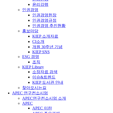
윤리강령
인권경영
인권경영헌장
인권경영규정
인권경영 추진현황
홍보마당
KIEP 소개자료
CI소개
개원 30주년 기념
KIEP SNS
ESG 경영
조직
KIEP Library
소장자료 검색
이슈&트렌드
KIEP 도서관 안내
찾아오시는길
APEC 연구컨소시엄
APEC연구컨소시엄 소개
APEC
APEC 이란