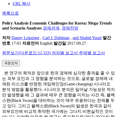
URL 복사
목록으로
Policy Analysis
Economic Challenges for Korea: Mega-Trends
and Scenario Analyses
경제관계
,
경제전망
저자
Danny Leipziger
,
Carl J. Dahlman
,
and Shahid Yusuf
발간
번호
17-01
자료언어
English
발간일
2017.09.27
원문보기(다운로드:12,333)
저자별 보고서
주제별 보고서
국문요약
본 연구의 목적은 앞으로 한국 경제에 심각한 충격을 줄 수 있
는 외부 요인과 그 영향을 분석하는 것으로, 글로벌 경제에 내
재된 리스크를 반영한 게임체인징(Game-changing) 시나리오
분석 방법을 활용했다. 시나리오 분석은 일어날 가능성은 적지
만 발생했을 때 그 결과에 매우 큰 영향을 미치는 사건 즉, 블랙
스완(Black Swan)을 대비하는 것이 매우 유용하다는 전제를 두
고 있다. 그리고 블랙스완(Black Swan)의 발생은 한국과 같이
외부요인에 비교적 취약한 국가에는 그다지 비현실적인 것이
아니다. 이러한 이유로 본 연구는 중기적으로(2017~2022년) 한