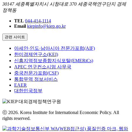
30147 세종특별자치시 시청대로 370 세종국책연구단지 경제
정책동
TEL
044-414-1114
Email
kiepinfo@kiep.go.kr
관련 사이트
아세안·인도·남아시아 전문가포럼(AIF)
한미경제연구소(KEI)
신흥지역정보종합지식포탈(EMERiCs)
APEC 연구컨소시엄 사무국
중국전문가포럼(CSF)
통합무역 정보서비스
EAER
대한민국정부
ⓒ 2026. Korea Institute for International Economic Policy. All
rights reserved.