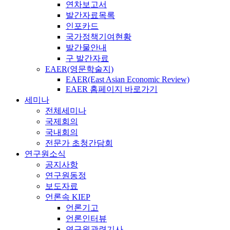
연차보고서
발간자료목록
인포카드
국가정책기여현황
발간물안내
구 발간자료
EAER(영문학술지)
EAER(East Asian Economic Review)
EAER 홈페이지 바로가기
세미나
전체세미나
국제회의
국내회의
전문가 초청간담회
연구원소식
공지사항
연구원동정
보도자료
언론속 KIEP
언론기고
언론인터뷰
연구원관련기사