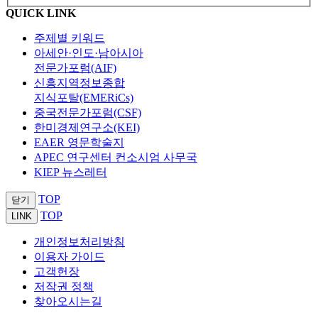
QUICK LINK
주제별 키워드
아세안·인도·남아시아
전문가포럼(AIF)
신흥지역정보종합
지식포탈(EMERiCs)
중국전문가포럼(CSF)
한미경제연구소(KEI)
EAER 영문학술지
APEC 연구센터 컨소시엄 사무국
KIEP 뉴스레터
TOP
닫기
TOP
LINK
개인정보처리방침
이용자 가이드
고객헌장
저작권 정책
찾아오시는길