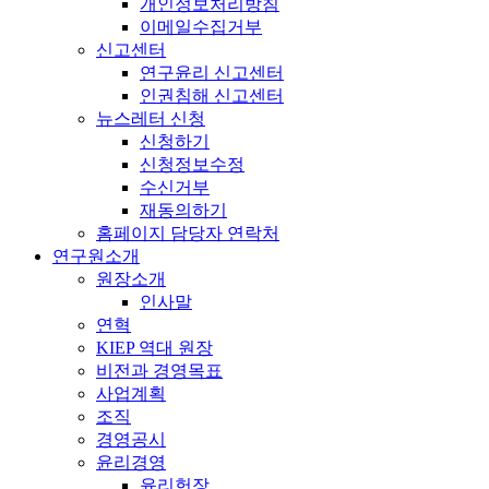
개인정보처리방침
이메일수집거부
신고센터
연구윤리 신고센터
인권침해 신고센터
뉴스레터 신청
신청하기
신청정보수정
수신거부
재동의하기
홈페이지 담당자 연락처
연구원소개
원장소개
인사말
연혁
KIEP 역대 원장
비전과 경영목표
사업계획
조직
경영공시
윤리경영
윤리헌장