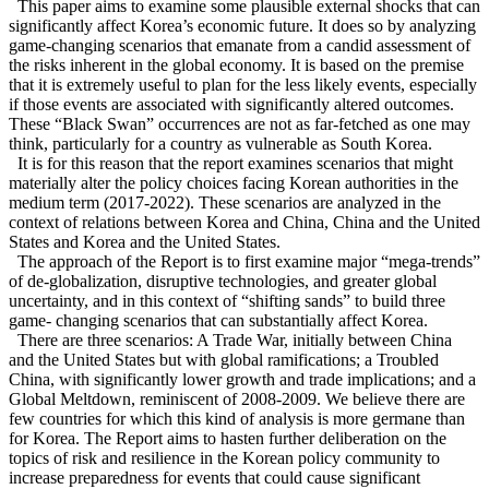
This paper aims to examine some plausible external shocks that can
significantly affect Korea’s economic future. It does so by analyzing
game-changing scenarios that emanate from a candid assessment of
the risks inherent in the global economy. It is based on the premise
that it is extremely useful to plan for the less likely events, especially
if those events are associated with significantly altered outcomes.
These “Black Swan” occurrences are not as far-fetched as one may
think, particularly for a country as vulnerable as South Korea.
It is for this reason that the report examines scenarios that might
materially alter the policy choices facing Korean authorities in the
medium term (2017-2022). These scenarios are analyzed in the
context of relations between Korea and China, China and the United
States and Korea and the United States.
The approach of the Report is to first examine major “mega-trends”
of de-globalization, disruptive technologies, and greater global
uncertainty, and in this context of “shifting sands” to build three
game- changing scenarios that can substantially affect Korea.
There are three scenarios: A Trade War, initially between China
and the United States but with global ramifications; a Troubled
China, with significantly lower growth and trade implications; and a
Global Meltdown, reminiscent of 2008-2009. We believe there are
few countries for which this kind of analysis is more germane than
for Korea. The Report aims to hasten further deliberation on the
topics of risk and resilience in the Korean policy community to
increase preparedness for events that could cause significant