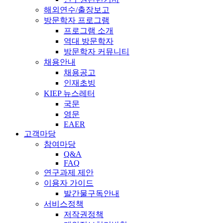
해외연수/출장보고
방문학자 프로그램
프로그램 소개
역대 방문학자
방문학자 커뮤니티
채용안내
채용공고
인재초빙
KIEP 뉴스레터
국문
영문
EAER
고객마당
참여마당
Q&A
FAQ
연구과제 제안
이용자 가이드
발간물구독안내
서비스정책
저작권정책