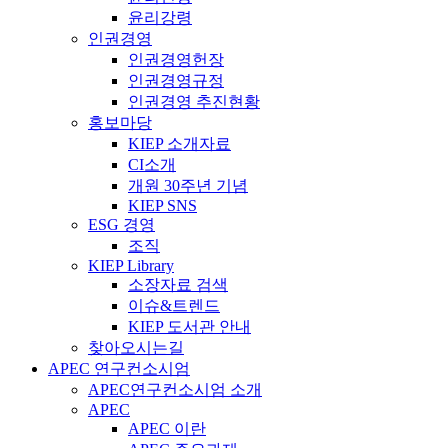
윤리강령
인권경영
인권경영헌장
인권경영규정
인권경영 추진현황
홍보마당
KIEP 소개자료
CI소개
개원 30주년 기념
KIEP SNS
ESG 경영
조직
KIEP Library
소장자료 검색
이슈&트렌드
KIEP 도서관 안내
찾아오시는길
APEC 연구컨소시엄
APEC연구컨소시엄 소개
APEC
APEC 이란