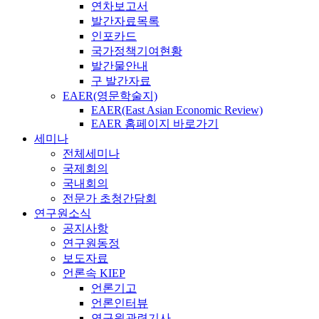
연차보고서
발간자료목록
인포카드
국가정책기여현황
발간물안내
구 발간자료
EAER(영문학술지)
EAER(East Asian Economic Review)
EAER 홈페이지 바로가기
세미나
전체세미나
국제회의
국내회의
전문가 초청간담회
연구원소식
공지사항
연구원동정
보도자료
언론속 KIEP
언론기고
언론인터뷰
연구원관련기사