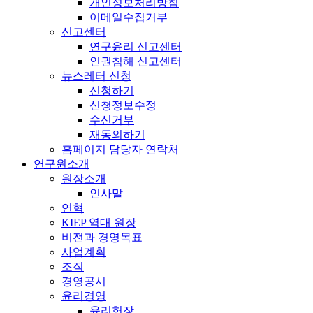
개인정보처리방침
이메일수집거부
신고센터
연구윤리 신고센터
인권침해 신고센터
뉴스레터 신청
신청하기
신청정보수정
수신거부
재동의하기
홈페이지 담당자 연락처
연구원소개
원장소개
인사말
연혁
KIEP 역대 원장
비전과 경영목표
사업계획
조직
경영공시
윤리경영
윤리헌장