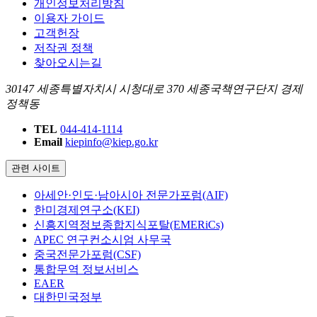
개인정보처리방침
이용자 가이드
고객헌장
저작권 정책
찾아오시는길
30147 세종특별자치시 시청대로 370 세종국책연구단지 경제
정책동
TEL
044-414-1114
Email
kiepinfo@kiep.go.kr
관련 사이트
아세안·인도·남아시아 전문가포럼(AIF)
한미경제연구소(KEI)
신흥지역정보종합지식포탈(EMERiCs)
APEC 연구컨소시엄 사무국
중국전문가포럼(CSF)
통합무역 정보서비스
EAER
대한민국정부