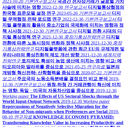
2023-10-20
기본연구보고서
국경간 전자상거래가 글로벌 가치
사슬에 미치는 영향
2022-12-30
연구보고서
디지털통상협정의
한국형 표준모델 설정 연구
2023-05-26
기본연구보고서
디지
털 무역협정 전략 로드맵 연구
2022-12-30
기본연구보고서
디
지털 플랫폼의 활용이 중소기업의 국제화에 미치는 영향과 정
책 시사점
2021-12-30
기본연구보고서
디지털 전환 시대의 디
지털 통상정책 연구
2021-12-30
중장기통상전략연구
디지털
전환에 따른 노동시장의 변화와 정책 시사점
2021-12-30
중장
기통상전략연구
디지털플랫폼에 관한 최근 EU의 규제개편 및
우리나라의 통상친화적 제도 개선 방향
2021-12-20
세계지역
전략연구
토지제도 특성이 농업 생산에 미치는 영향 비교: 에
티오피아와 말라위를 중심으로
2021-05-25
연구자료
일본의
개방형 혁신전략: 산학협력을 중심으로
2020-07-22
기본연구
보고서
주요국의 노동소득분배율 결정요인 비교 분석
2019-
12-30
기본연구보고서
원청-하청 간 거래관행이 혁신에 미치
는 영향: 독일ㆍ미국의 자동차산업을 중심으로
2019-12-30
Working paper
The Effects of US Sectoral Shocks through the
World Input-Output Network
2019-12-30
Working paper
Repercussions of Negatively Selective Migration for the
Behavior of Non-migrants when Preferences are Social
2019-
08-10
연구자료
KNOWLEDGE ECONOMY PYRAMID:
Transforming Knowledge Value in Increasing Productivity and