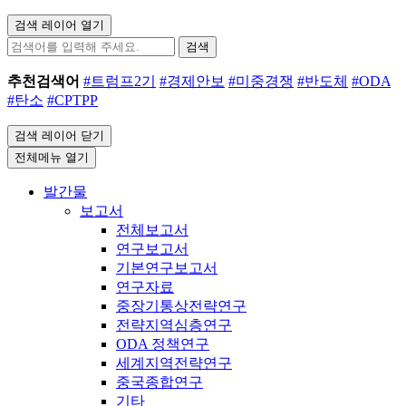
검색 레이어 열기
검색
추천검색어
#트럼프2기
#경제안보
#미중경쟁
#반도체
#ODA
#탄소
#CPTPP
검색 레이어 닫기
전체메뉴 열기
발간물
보고서
전체보고서
연구보고서
기본연구보고서
연구자료
중장기통상전략연구
전략지역심층연구
ODA 정책연구
세계지역전략연구
중국종합연구
기타