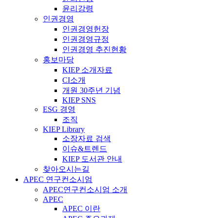
윤리강령
인권경영
인권경영헌장
인권경영규정
인권경영 추진현황
홍보마당
KIEP 소개자료
CI소개
개원 30주년 기념
KIEP SNS
ESG 경영
조직
KIEP Library
소장자료 검색
이슈&트렌드
KIEP 도서관 안내
찾아오시는길
APEC 연구컨소시엄
APEC연구컨소시엄 소개
APEC
APEC 이란