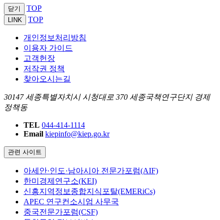
TOP
닫기
TOP
LINK
개인정보처리방침
이용자 가이드
고객헌장
저작권 정책
찾아오시는길
30147 세종특별자치시 시청대로 370 세종국책연구단지 경제
정책동
TEL
044-414-1114
Email
kiepinfo@kiep.go.kr
관련 사이트
아세안·인도·남아시아 전문가포럼(AIF)
한미경제연구소(KEI)
신흥지역정보종합지식포탈(EMERiCs)
APEC 연구컨소시엄 사무국
중국전문가포럼(CSF)