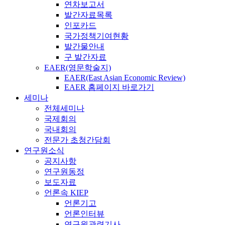
연차보고서
발간자료목록
인포카드
국가정책기여현황
발간물안내
구 발간자료
EAER(영문학술지)
EAER(East Asian Economic Review)
EAER 홈페이지 바로가기
세미나
전체세미나
국제회의
국내회의
전문가 초청간담회
연구원소식
공지사항
연구원동정
보도자료
언론속 KIEP
언론기고
언론인터뷰
연구원관련기사