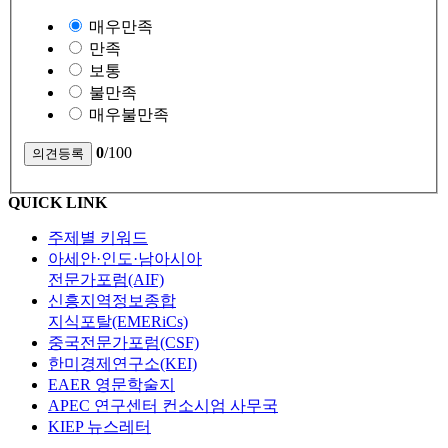
매우만족
만족
보통
불만족
매우불만족
0
/100
QUICK LINK
주제별 키워드
아세안·인도·남아시아
전문가포럼(AIF)
신흥지역정보종합
지식포탈(EMERiCs)
중국전문가포럼(CSF)
한미경제연구소(KEI)
EAER 영문학술지
APEC 연구센터 컨소시엄 사무국
KIEP 뉴스레터