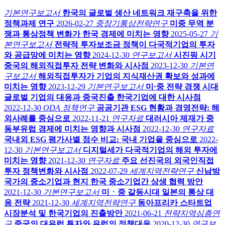
기본연구보고서
한국의 글로벌 생산 네트워크 재구축을 위한
정책과제 연구
2026-02-27
중장기통상전략연구
미중 무역 분
쟁과 통상정책 변화가 한국 경제에 미치는 영향
2025-05-27
기
본연구보고서
전략적 투자보조금 정책이 다국적기업의 투자
와 공급망에 미치는 영향
2024-12-30
연구보고서
시진핑 시기
중국의 해외직접투자 전략 변화와 시사점
2023-12-30
기본연
구보고서
해외직접투자가 기업의 지식재산권 확보와 성과에
미치는 영향
2023-12-29
기본연구보고서
미·중 전략 경쟁 시대
글로벌 기업의 대응과 중국진출 한국기업에 대한 시사점
2022-12-30
ODA 정책연구
공공기관 ESG 현황과 경영전략: 해
외사례를 중심으로
2022-11-21
연구자료
대러시아 제재가 중
동부유럽 경제에 미치는 영향과 시사점
2022-12-30
연구자료
국내외 ESG 평가사별 점수 비교: 국내 기업을 중심으로
2022-
12-30
기본연구보고서
디지털세가 다국적기업의 해외 투자에
미치는 영향
2021-12-30
연구자료
주요 선진국의 외국인직접
투자 정책변화와 시사점
2022-07-29
세계지역전략연구
신남방
국가의 중소기업과 현지 한국 중소기업간 상생 협력 방안
2021-12-30
기본연구보고서
미ㆍ중 갈등시대 일본의 통상 대
응 전략
2021-12-30
세계지역전략연구
동아프리카 스타트업
시장분석 및 한국기업의 진출방안
2021-06-21
전략지역심층연
구
중국의 대유럽 투자와 유럽의 정책대응
2020-12-30
연구보