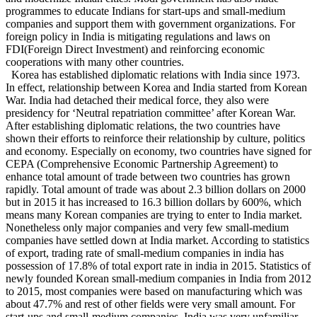
programmes to educate Indians for start-ups and small-medium
companies and support them with government organizations. For
foreign policy in India is mitigating regulations and laws on
FDI(Foreign Direct Investment) and reinforcing economic
cooperations with many other countries.
Korea has established diplomatic relations with India since 1973.
In effect, relationship between Korea and India started from Korean
War. India had detached their medical force, they also were
presidency for ‘Neutral repatriation committee’ after Korean War.
After establishing diplomatic relations, the two countries have
shown their efforts to reinforce their relationship by culture, politics
and economy. Especially on economy, two countries have signed for
CEPA (Comprehensive Economic Partnership Agreement) to
enhance total amount of trade between two countries has grown
rapidly. Total amount of trade was about 2.3 billion dollars on 2000
but in 2015 it has increased to 16.3 billion dollars by 600%, which
means many Korean companies are trying to enter to India market.
Nonetheless only major companies and very few small-medium
companies have settled down at India market. According to statistics
of export, trading rate of small-medium companies in india has
possession of 17.8% of total export rate in india in 2015. Statistics of
newly founded Korean small-medium companies in India from 2012
to 2015, most companies were based on manufacturing which was
about 47.7% and rest of other fields were very small amount. For
start-ups and small-medium companies, India was very unfamiliar