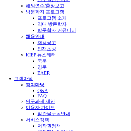
해외연수/출장보고
방문학자 프로그램
프로그램 소개
역대 방문학자
방문학자 커뮤니티
채용안내
채용공고
인재초빙
KIEP 뉴스레터
국문
영문
EAER
고객마당
참여마당
Q&A
FAQ
연구과제 제안
이용자 가이드
발간물구독안내
서비스정책
저작권정책