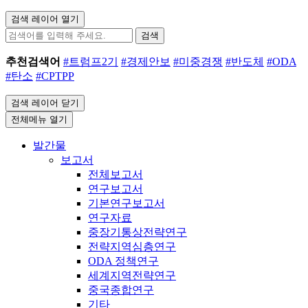
검색 레이어 열기
검색
추천검색어
#트럼프2기
#경제안보
#미중경쟁
#반도체
#ODA
#탄소
#CPTPP
검색 레이어 닫기
전체메뉴 열기
발간물
보고서
전체보고서
연구보고서
기본연구보고서
연구자료
중장기통상전략연구
전략지역심층연구
ODA 정책연구
세계지역전략연구
중국종합연구
기타