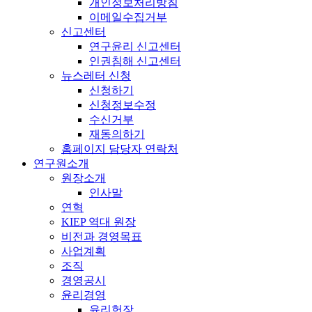
개인정보처리방침
이메일수집거부
신고센터
연구윤리 신고센터
인권침해 신고센터
뉴스레터 신청
신청하기
신청정보수정
수신거부
재동의하기
홈페이지 담당자 연락처
연구원소개
원장소개
인사말
연혁
KIEP 역대 원장
비전과 경영목표
사업계획
조직
경영공시
윤리경영
윤리헌장