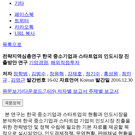
기타
페이스북
트위터
카카오톡
URL 복사
목록으로
전략지역심층연구
한국 중소기업과 스타트업의 인도시장 진
출방안 연구
기업경영
,
해외직접투자
저자
정학범
,
김범수
,
정원혁
,
강재호
,
정기수
,
홍성원
,
최민
규
,
김영근
발간번호
16-02
자료언어
Korean
발간일
2016.12.30
원문보기(다운로드:7,619)
저자별 보고서
주제별 보고서
국문요약
본 연구는 한국 중소기업과 스타트업의 현황과 인도시장을
분석하여 한국 중소기업과 스타트업 기업의 인도시장 진출을
위한 전략방안 및 정책 수립에 필요한 기본 자료를 제공할 목
적으로 실시되었다. 인도경제정책, 무역현황, 판매채널 현황을