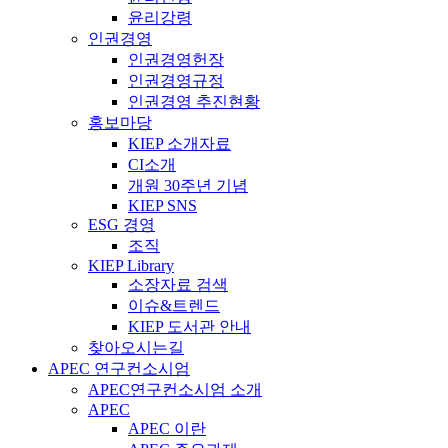
윤리강령
인권경영
인권경영헌장
인권경영규정
인권경영 추진현황
홍보마당
KIEP 소개자료
CI소개
개원 30주년 기념
KIEP SNS
ESG 경영
조직
KIEP Library
소장자료 검색
이슈&트렌드
KIEP 도서관 안내
찾아오시는길
APEC 연구컨소시엄
APEC연구컨소시엄 소개
APEC
APEC 이란