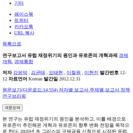
기타
페이스북
트위터
카카오톡
URL 복사
목록으로
연구보고서
유럽 재정위기의 원인과 유로존의 개혁과제
경제
개혁
,
경제통합
저자
강유덕
,
김균태
,
오태현
,
이철원
,
이현진
발간번호
12-
12
자료언어
Korean
발간일
2012.12.31
원문보기(다운로드:14,554)
저자별 보고서
주제별 보고서
정책
연구브리핑
국문요약
본 연구는 유럽 재정위기의 원인을 분석하고, 이를 배경으로
유로존이 추진해온 개혁과 유로존의 향후 변화 전망을 목적으
로 한다. 2010년 초 그리스의 구제금융 신청으로 시작된 유럽