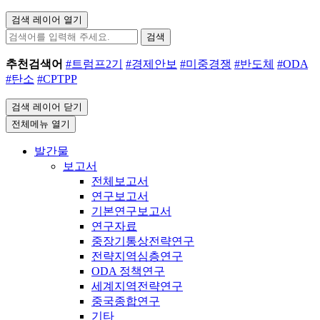
검색 레이어 열기
검색
추천검색어
#트럼프2기
#경제안보
#미중경쟁
#반도체
#ODA
#탄소
#CPTPP
검색 레이어 닫기
전체메뉴 열기
발간물
보고서
전체보고서
연구보고서
기본연구보고서
연구자료
중장기통상전략연구
전략지역심층연구
ODA 정책연구
세계지역전략연구
중국종합연구
기타