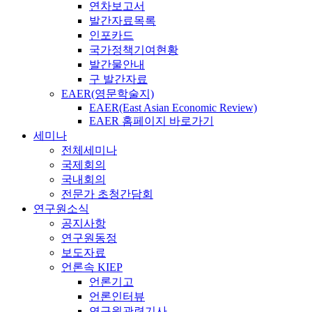
연차보고서
발간자료목록
인포카드
국가정책기여현황
발간물안내
구 발간자료
EAER(영문학술지)
EAER(East Asian Economic Review)
EAER 홈페이지 바로가기
세미나
전체세미나
국제회의
국내회의
전문가 초청간담회
연구원소식
공지사항
연구원동정
보도자료
언론속 KIEP
언론기고
언론인터뷰
연구원관련기사