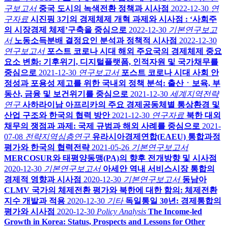
구보고서
중국 도시의 녹색전환 정책과 시사점
2022-12-30
연
구자료
시진핑 3기의 경제체제 개혁 과제와 시사점 : ‘사회주
의 시장경제 체제’구축을 중심으로
2022-12-30
기본연구보고
서
노동소득분배 결정요인 분석과 정책적 시사점
2022-12-30
연구보고서
포스트 코로나 시대 해외 주요국의 경제체제 중요
요소 변화: 기후위기, 디지털플랫폼, 인적자원 및 국가채무를
중심으로
2021-12-30
연구보고서
포스트 코로나 시대 사회 안
정성과 포용성 제고를 위한 국내외 정책 분석: 출산ㆍ보육, 부
동산, 금융 및 보건위기를 중심으로
2021-12-30
세계지역전략
연구
사하라이남 아프리카의 주요 경제공동체별 통상환경 및
산업 구조와 한국의 협력 방안
2021-12-30
연구자료
북한 대외
채무의 쟁점과 과제: 국제 규범과 해외 사례를 중심으로
2021-
07-08
전략지역심층연구
유라시아경제연합(EAEU) 통합과정
평가와 한국의 협력전략
2021-05-26
기본연구보고서
MERCOSUR와 태평양동맹(PA)의 향후 전개방향 및 시사점
2020-12-30
기본연구보고서
아세안 역내 서비스시장 통합의
경제적 영향과 시사점
2020-12-30
기본연구보고서
동남아
CLMV 국가의 체제전환 평가와 북한에 대한 함의: 체제전환
지수 개발과 적용
2020-12-30
기타
독일통일 30년: 경제통합의
평가와 시사점
2020-12-30
Policy Analysis
The Income-led
Growth in Korea: Status, Prospects and Lessons for Other