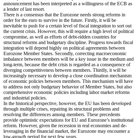
announcement has been interpreted as a willingness of the ECB as
a lender of last resort.
There is a consensus that the Eurozone needs strong reforms in
order for the euro to survive in the future. Firstly, it will be
inevitable to push for a certain level of fiscal integration to sort out
the current crisis. However, this will require a high level of political
compromise, as well as efforts of debt-ridden countries for
structural reforms and budgetary discipline. Progress towards fiscal
integration will depend highly on political agreements between
Eurozone Member States. Secondly, correcting macroeconomic
imbalance between members will be a key issue in the medium and
long-term, because the debt crisis is regarded as a consequence of
diverging competitiveness between members. Thirdly, it will be
increasingly necessary to develop a close coordination mechanism
of economic policies between members. This mechanism will have
to address not only budgetary behavior of Member States, but also
comprehensive economic policies including labor market reforms
and industrial policies.
In the historical perspective, however, the EU has been developed
through multiple crises, repairing its structural problems and
resolving the differences among members. These precedents
provide optimistic expectations for EU and Eurozone’s institutional
reform. However, given the recession in real economies and de-
leveraging in the financial market, the Eurozone may encounter a
low-growth period for next few years.