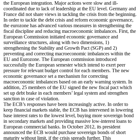
the European integration. Major actions were slow and ill-
coordinated due to lack of leadership at the EU level. Germany and
France did not share views in tackling the crisis from the beginning.
In order to tackle the debt crisis and reform economic governance,
the eurozone has advanced various measures in strengthening the
fiscal discipline and reducing macroeconomic imbalances. First, the
European Commission initiated economic governance and
surveillance structures, along with two dimensions, 1)
strengthening the Stability and Growth Pact (SGP) and 2)
preventing and correcting macroeconomic imbalances within the
EU and Eurozone. The European commission introduced
successfully the European semester which intend to exert peer
pressure for relevant budget control for each members. The new
economic governance set a mechanism for correcting
macroeconomic imbalances based on an early warning system. In
addition, 25 members of the EU signed the new fiscal pact which
set up debt brake in each members’ legal system and strengthen
sanction in case of violation.
The ECB’s responses have been increasingly active. In order to
keep financial markets stable, the ECB has intervened in lowering
base interest rates to the lowest level, buying more sovereign bond
in secondary markets and providing massive low-interest loans to
European commercial banks. In October 2012, its president
announced the ECB would purchase sovereign bonds of short
maturity without limit, if the crisis spreads further. This