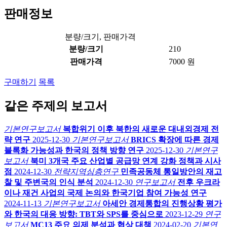
판매정보
분량/크기, 판매가격
분량/크기
210
판매가격
7000 원
구매하기
목록
같은 주제의 보고서
기본연구보고서
복합위기 이후 북한의 새로운 대내외경제 전
략 연구
2025-12-30
기본연구보고서
BRICS 확장에 따른 경제
블록화 가능성과 한국의 정책 방향 연구
2025-12-30
기본연구
보고서
북미 3개국 주요 산업별 공급망 연계 강화 정책과 시사
점
2024-12-30
전략지역심층연구
민족공동체 통일방안의 재고
찰 및 주변국의 인식 분석
2024-12-30
연구보고서
전후 우크라
이나 재건 사업의 국제 논의와 한국기업 참여 가능성 연구
2024-11-13
기본연구보고서
아세안 경제통합의 진행상황 평가
와 한국의 대응 방향: TBT와 SPS를 중심으로
2023-12-29
연구
보고서
MC13 주요 의제 분석과 협상 대책
2024-02-20
기본연