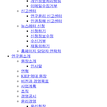
개인정보처리방침
이메일수집거부
신고센터
연구윤리 신고센터
인권침해 신고센터
뉴스레터 신청
신청하기
신청정보수정
수신거부
재동의하기
홈페이지 담당자 연락처
연구원소개
원장소개
인사말
연혁
KIEP 역대 원장
비전과 경영목표
사업계획
조직
경영공시
윤리경영
윤리헌장