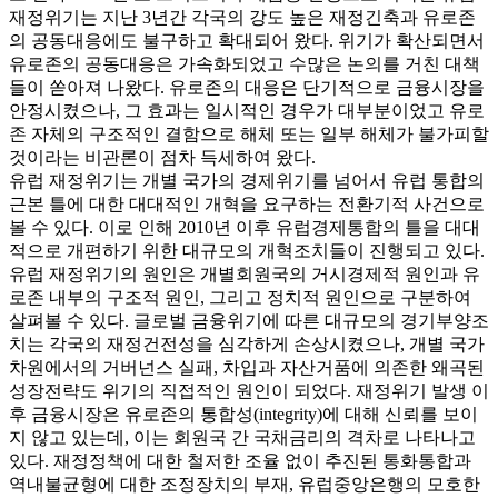
재정위기는 지난 3년간 각국의 강도 높은 재정긴축과 유로존
의 공동대응에도 불구하고 확대되어 왔다. 위기가 확산되면서
유로존의 공동대응은 가속화되었고 수많은 논의를 거친 대책
들이 쏟아져 나왔다. 유로존의 대응은 단기적으로 금융시장을
안정시켰으나, 그 효과는 일시적인 경우가 대부분이었고 유로
존 자체의 구조적인 결함으로 해체 또는 일부 해체가 불가피할
것이라는 비관론이 점차 득세하여 왔다.
유럽 재정위기는 개별 국가의 경제위기를 넘어서 유럽 통합의
근본 틀에 대한 대대적인 개혁을 요구하는 전환기적 사건으로
볼 수 있다. 이로 인해 2010년 이후 유럽경제통합의 틀을 대대
적으로 개편하기 위한 대규모의 개혁조치들이 진행되고 있다.
유럽 재정위기의 원인은 개별회원국의 거시경제적 원인과 유
로존 내부의 구조적 원인, 그리고 정치적 원인으로 구분하여
살펴볼 수 있다. 글로벌 금융위기에 따른 대규모의 경기부양조
치는 각국의 재정건전성을 심각하게 손상시켰으나, 개별 국가
차원에서의 거버넌스 실패, 차입과 자산거품에 의존한 왜곡된
성장전략도 위기의 직접적인 원인이 되었다. 재정위기 발생 이
후 금융시장은 유로존의 통합성(integrity)에 대해 신뢰를 보이
지 않고 있는데, 이는 회원국 간 국채금리의 격차로 나타나고
있다. 재정정책에 대한 철저한 조율 없이 추진된 통화통합과
역내불균형에 대한 조정장치의 부재, 유럽중앙은행의 모호한