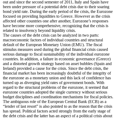
out and since the second semester of 2011, Italy and Spain have
been under pressure of a potential debt crisis due to their soaring
bond yield rate. During the early period of the crisis, the Eurozone
focused on providing liquidities to Greece. However as the crisis
affected other countries one after another, Eurozone’s responses
have become more comprehensive, recognizing that the crisis is
related to insolvency beyond liquidity crisis.
The causes of the debt crisis can be analyzed in two parts:
macroeconomic factors of individual countries and structural
default of the European Monetary Union (EMU). The fiscal
stimulus measures used during the global financial crisis caused
serious damage to fiscal sustainability of the individual eurozone
countries. In addition, a failure in economic governance (Greece)
and a distorted growth strategy based on asset bubbles (Spain and
Ireland) provided a cause for the crisis. Since the debt crisis, the
financial market has been increasingly doubtful of the integrity of
the eurozone as a monetary union and this lack of confidence has
turned up as diverging yield rates of government bonds. With
regard to the structural problems of the eurozone, it seemed that
eurozone countries adopted the single currency without serious
budget disciplines and coordination mechanisms for fiscal policies.
The ambiguous role of the European Central Bank (ECB) as a
“lender of last resort” is also pointed to as the reason that the crisis
has spread. Political factors acted strongly from the early stage of
the debt crisis and the latter has an aspect of a political crisis about