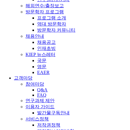
해외연수/출장보고
방문학자 프로그램
프로그램 소개
역대 방문학자
방문학자 커뮤니티
채용안내
채용공고
인재초빙
KIEP 뉴스레터
국문
영문
EAER
고객마당
참여마당
Q&A
FAQ
연구과제 제안
이용자 가이드
발간물구독안내
서비스정책
저작권정책