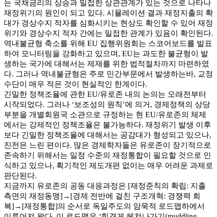
는 국채금리의 상승과 밀접한 상관관계가 있는 것으로 나타나
재정위기의 원인이 되고 있다. 시뮬레이션 결과 재정지출의 확
대가 경상수지 적자를 심화시키는 현상도 확인할 수 있어 재정
위기와 경상수지 적자 간에는 밀접한 관계가 있음이 확인된다.
역내불균형 축소를 위해 EU 집행위원회는 스코어보드를 발표
하여 모니터링을 강화하고 있으며, EU는 과도한 불균형이 발
생하는 국가에 대해서는 제재를 위한 법적절차까지 마련하였
다. 그러나 역내불균형은 주로 민간부문에서 발생하는바, 교정
수단이 매우 적은 것이 현실적인 한계이다.
긴밀한 정책조율에 관한 EU/유로존 내의 논의는 오래전부터
시작되었다. 그러나 ‘보조성의 원칙’에 의거, 경제정책의 상당
부분을 개별회원국 소관으로 규정하는 현 EU/유로존의 체제
에서는 강제적인 정책조율은 불가능하다. 재정위기 발생 이후
보다 긴밀한 정책조율에 대해서는 공감대가 형성되고 있으나,
진전은 느린 편이다. 많은 경제학자들은 유로존이 장기적으로
존속하기 위해서는 일정 수준의 재정통합이 필요할 것으로 인
식하고 있으나, 획기적인 제도개편 없이는 매우 어려운 과제로
판단된다.
지금까지 유로존의 공동 대응과정은 [재정준칙의 확립: 지출
측면의 재정동맹]→[경제 전반에 걸친 구조개혁: 경쟁력 회
복]→[재정통합]의 순서로 독일주도의 암묵적 로드맵하에서
이루어져 왔다. 이 로드맵은 ‘힘겹게 헤쳐나가기(muddling