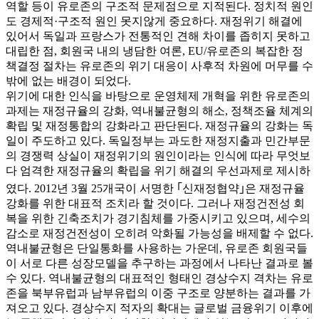
역할 등이 유로존의 구조적 문제점으로 지적된다. 정치적 원인
도 경제적·구조적 원인 못지않게 중요하다. 재정위기 해결에
있어서 독일과 프랑스가 전통적인 견해 차이를 좁히지 못하고
대립한 점, 회원국 내의 냉담한 여론, EU/유로존의 복잡한 정
책결정 절차는 유로존의 위기 대응이 사후적 차원에 머무를 수
밖에 없는 배경이 되었다.
위기에 대한 인식을 바탕으로 운영체제 개혁을 위한 유로존의
과제는 재정규율의 강화, 역내불균형의 해소, 정책조율 체계의
확립 및 재정통합의 강화라고 판단된다. 재정규율의 강화는 독
일이 주도하고 있다. 독일정부는 과도한 재정지출과 민간부문
의 경쟁력 상실이 재정위기의 원인이라는 인식에 따라 무엇보
다 엄격한 재정규율의 확립을 위기 해결의 우선과제로 제시하
였다. 2012년 3월 25개국이 서명한 ｢신재정협약｣은 재정규율
강화를 위한 대표적 조치라 할 것이다. 그러나 재정건전성 회
복을 위한 긴축조치가 경기침체를 가중시키고 있으며, 세수의
감소로 재정건전성이 오히려 악화될 가능성을 배제할 수 없다.
역내불균형은 단일통화를 사용하는 가운데, 유로존 회원국들
이 서로 다른 성장모델을 추구하는 과정에서 나타난 결과로 볼
수 있다. 역내불균형의 대표적인 형태인 경상수지 격차는 유로
존을 북부유럽과 남부유럽의 이중 구조로 양분하는 결과를 가
져오고 있다. 경상수지 적자의 확대는 글로벌 금융위기 이후에