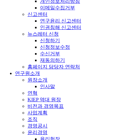
개인정보처리방침
이메일수집거부
신고센터
연구윤리 신고센터
인권침해 신고센터
뉴스레터 신청
신청하기
신청정보수정
수신거부
재동의하기
홈페이지 담당자 연락처
연구원소개
원장소개
인사말
연혁
KIEP 역대 원장
비전과 경영목표
사업계획
조직
경영공시
윤리경영
윤리헌장