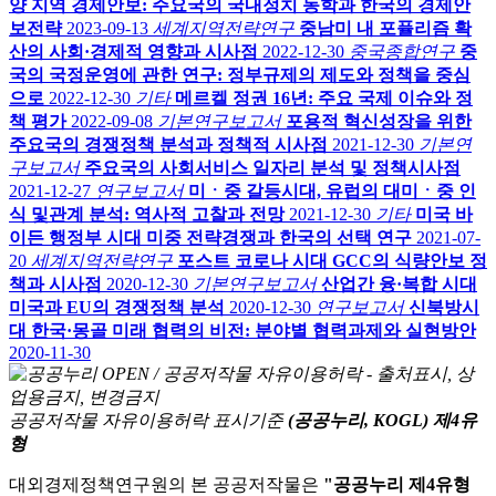
양 지역 경제안보: 주요국의 국내정치 동학과 한국의 경제안
보전략
2023-09-13
세계지역전략연구
중남미 내 포퓰리즘 확
산의 사회·경제적 영향과 시사점
2022-12-30
중국종합연구
중
국의 국정운영에 관한 연구: 정부규제의 제도와 정책을 중심
으로
2022-12-30
기타
메르켈 정권 16년: 주요 국제 이슈와 정
책 평가
2022-09-08
기본연구보고서
포용적 혁신성장을 위한
주요국의 경쟁정책 분석과 정책적 시사점
2021-12-30
기본연
구보고서
주요국의 사회서비스 일자리 분석 및 정책시사점
2021-12-27
연구보고서
미ㆍ중 갈등시대, 유럽의 대미ㆍ중 인
식 및관계 분석: 역사적 고찰과 전망
2021-12-30
기타
미국 바
이든 행정부 시대 미중 전략경쟁과 한국의 선택 연구
2021-07-
20
세계지역전략연구
포스트 코로나 시대 GCC의 식량안보 정
책과 시사점
2020-12-30
기본연구보고서
산업간 융·복합 시대
미국과 EU의 경쟁정책 분석
2020-12-30
연구보고서
신북방시
대 한국·몽골 미래 협력의 비전: 분야별 협력과제와 실현방안
2020-11-30
공공저작물 자유이용허락 표시기준
(공공누리, KOGL) 제4유
형
대외경제정책연구원의 본 공공저작물은
"공공누리 제4유형