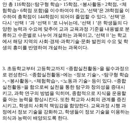
안 총 116학점(<탐구형 학습> 15학점, <봉사활동> 2학점, <체
험학습> 6학점 포함)을 이수하여야 하고, ‘선택’은 28학점을 이
수하여 총학점이 144학점이 되어야 졸업할 수 있다. ‘선택’은
다시 ‘선택Ⅰ’과 ‘선택Ⅱ’로 나뉘는데, ‘선택Ⅰ’은 학생들의 다
양한 능력과 수요에 맞추어 교과 교육과정 기준을 내용별로 분
류하고 수준별로 나누어 개설하는 과목이고, ‘선택Ⅱ’는 학교
에서 해당 지역의 사회·경제·과학기술·문화 발전의 수요 및 학
생의 흥미를 반영하여 개설하는 과목이다.
3. 초등학교부터 고등학교까지 <종합실천활동>을 필수과정으
로 편성한다. <종합실천활동>에는 <정보 기술>, <탐구형 학습
>, <봉사활동>, <체험학습>, <노동과 기술> 등이 있다. <종합
실천활동>을 함으로써 실천을 통한 탐구와 창의성을 증대시
키고, 과학 연구의 방법을 익히며, 종합적으로 지식을 운용할
줄 아는 능력을 향상시킨다. 또한 학교와 사회의 관계를 증진
시키고, 학생의 사회적 책임감을 함양한다. 교육과정 시행 과
정에서 정보 기술을 강화하고, 학생들이 정보 기술을 이용하는
의식과 능력이 배양되도록 한다.