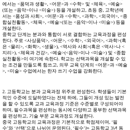
에서는 <품덕과 생활>, <어문>과 <수학> 및 <체육>, <예술>
(또는 <음악>이나 <미술>) 등을 개설하고, 초등 중, 고학년에
서는 <품성과 사회>, <어문>과 <수학>, <과학>, <외국어>, <종
합실천활동>, <체육>, <예술>(또는 <음악>이나 <미술>) 등을
개설한다.
중학교 단계는 분과와 통합이 서로 결합하는 교육과정을 편성
한다. 주로 <사상품덕>, <어문>, <수학>, <외국어>, <과학>(혹
은 <물리>, <화학>, <생물>), <역사와 사회>(혹은 <역사>나 <
지리>), <체육과 건강>, <예술>(<음악>이나 <미술>) 및 <종합
실천활동>이 여기에 속한다. 학교는 선택과목을 개설할 수 있
는 조건을 만들도록 힘쓰고, 의무 교육 단계의 <어문>과 <예술
>, <미술> 수업에서는 한자 쓰기 수업을 강화한다.
2. 고등학교는 분과 교육과정 위주로 편성한다. 학생들이 기본
적인 수준에 도달하였다는 전제 하에, 그들이 개성 있는 발전
을 할 수 있도록 교과 교육과정 기준은 수준별로 구성되어야
하며, 필수과목을 편성하는 동시에 다양하고 풍부한 선택과목
을 편성하고, 기술 부문 교육과정도 개설한다.
중국 고등학교의 교육과정은 기본적으로 학점제이며, ‘필
수’와 ‘선택’으로 나뉘어 운영된다. ‘필수’는 고등학교 3년 동