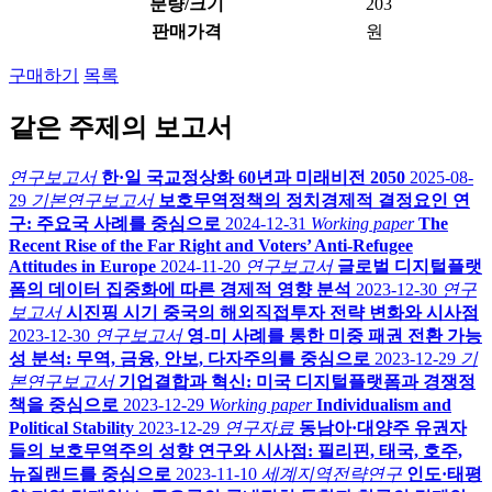
분량/크기
203
판매가격
원
구매하기
목록
같은 주제의 보고서
연구보고서
한·일 국교정상화 60년과 미래비전 2050
2025-08-
29
기본연구보고서
보호무역정책의 정치경제적 결정요인 연
구: 주요국 사례를 중심으로
2024-12-31
Working paper
The
Recent Rise of the Far Right and Voters’ Anti-Refugee
Attitudes in Europe
2024-11-20
연구보고서
글로벌 디지털플랫
폼의 데이터 집중화에 따른 경제적 영향 분석
2023-12-30
연구
보고서
시진핑 시기 중국의 해외직접투자 전략 변화와 시사점
2023-12-30
연구보고서
영-미 사례를 통한 미중 패권 전환 가능
성 분석: 무역, 금융, 안보, 다자주의를 중심으로
2023-12-29
기
본연구보고서
기업결합과 혁신: 미국 디지털플랫폼과 경쟁정
책을 중심으로
2023-12-29
Working paper
Individualism and
Political Stability
2023-12-29
연구자료
동남아·대양주 유권자
들의 보호무역주의 성향 연구와 시사점: 필리핀, 태국, 호주,
뉴질랜드를 중심으로
2023-11-10
세계지역전략연구
인도·태평