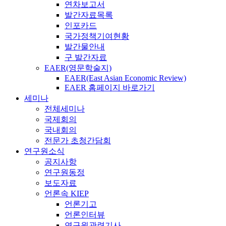
연차보고서
발간자료목록
인포카드
국가정책기여현황
발간물안내
구 발간자료
EAER(영문학술지)
EAER(East Asian Economic Review)
EAER 홈페이지 바로가기
세미나
전체세미나
국제회의
국내회의
전문가 초청간담회
연구원소식
공지사항
연구원동정
보도자료
언론속 KIEP
언론기고
언론인터뷰
연구원관련기사