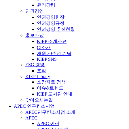
윤리강령
인권경영
인권경영헌장
인권경영규정
인권경영 추진현황
홍보마당
KIEP 소개자료
CI소개
개원 30주년 기념
KIEP SNS
ESG 경영
조직
KIEP Library
소장자료 검색
이슈&트렌드
KIEP 도서관 안내
찾아오시는길
APEC 연구컨소시엄
APEC연구컨소시엄 소개
APEC
APEC 이란