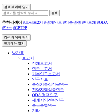
검색 레이어 열기
검색
추천검색어
#트럼프2기
#경제안보
#미중경쟁
#반도체
#ODA
#탄소
#CPTPP
검색 레이어 닫기
전체메뉴 열기
발간물
보고서
전체보고서
연구보고서
기본연구보고서
연구자료
중장기통상전략연구
전략지역심층연구
ODA 정책연구
세계지역전략연구
중국종합연구
기타