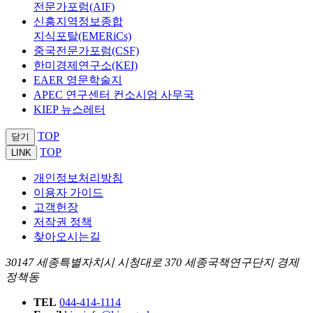
전문가포럼(AIF)
신흥지역정보종합
지식포탈(EMERiCs)
중국전문가포럼(CSF)
한미경제연구소(KEI)
EAER 영문학술지
APEC 연구센터 컨소시엄 사무국
KIEP 뉴스레터
TOP
닫기
TOP
LINK
개인정보처리방침
이용자 가이드
고객헌장
저작권 정책
찾아오시는길
30147 세종특별자치시 시청대로 370 세종국책연구단지 경제
정책동
TEL
044-414-1114