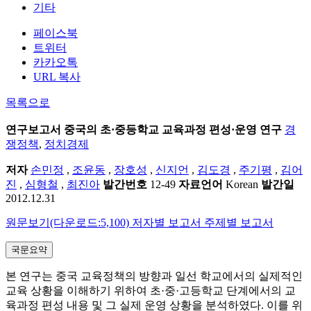
기타
페이스북
트위터
카카오톡
URL 복사
목록으로
연구보고서
중국의 초·중등학교 교육과정 편성·운영 연구
경
쟁정책
,
정치경제
저자
손민정
,
조윤동
,
장호성
,
신지언
,
김도경
,
주기평
,
김어
진
,
심형철
,
최진아
발간번호
12-49
자료언어
Korean
발간일
2012.12.31
원문보기(다운로드:5,100)
저자별 보고서
주제별 보고서
국문요약
본 연구는 중국 교육정책의 방향과 일선 학교에서의 실제적인
교육 상황을 이해하기 위하여 초·중·고등학교 단계에서의 교
육과정 편성 내용 및 그 실제 운영 상황을 분석하였다. 이를 위