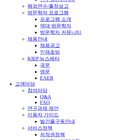
해외연수/출장보고
방문학자 프로그램
프로그램 소개
역대 방문학자
방문학자 커뮤니티
채용안내
채용공고
인재초빙
KIEP 뉴스레터
국문
영문
EAER
고객마당
참여마당
Q&A
FAQ
연구과제 제안
이용자 가이드
발간물구독안내
서비스정책
저작권정책