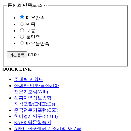
콘텐츠 만족도 조사
매우만족
만족
보통
불만족
매우불만족
0
/100
QUICK LINK
주제별 키워드
아세안·인도·남아시아
전문가포럼(AIF)
신흥지역정보종합
지식포탈(EMERiCs)
중국전문가포럼(CSF)
한미경제연구소(KEI)
EAER 영문학술지
APEC 연구센터 컨소시엄 사무국