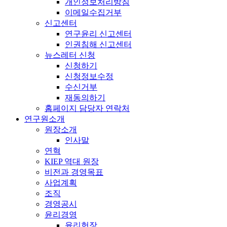
개인정보처리방침
이메일수집거부
신고센터
연구윤리 신고센터
인권침해 신고센터
뉴스레터 신청
신청하기
신청정보수정
수신거부
재동의하기
홈페이지 담당자 연락처
연구원소개
원장소개
인사말
연혁
KIEP 역대 원장
비전과 경영목표
사업계획
조직
경영공시
윤리경영
윤리헌장