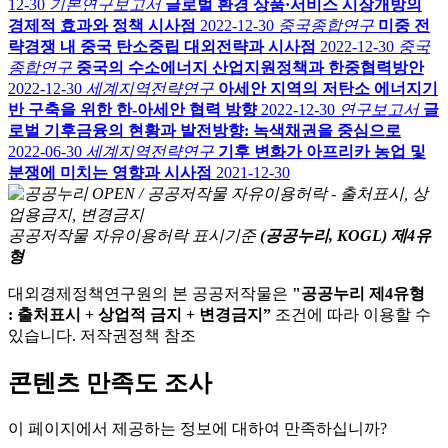
12-30
기본연구보고서
글로벌 환경 상품·서비스 시장개방의
경제적 효과와 정책 시사점
2022-12-30
중국종합연구
미중 전
략경쟁 내 중국 탄소중립 대외전략과 시사점
2022-12-30
중국
종합연구
중국의 수소에너지 산업지원정책과 한중협력방안
2022-12-30
세계지역전략연구
아세안 지역의 저탄소 에너지기
반 구축을 위한 한-아세안 협력 방향
2022-12-30
연구보고서
글
로벌 기후금융의 현황과 발전방향: 녹색채권을 중심으로
2022-06-30
세계지역전략연구
기후 변화가 아프리카 농업 및
분쟁에 미치는 영향과 시사점
2021-12-30
공공저작물 자유이용허락 표시기준
(공공누리, KOGL) 제4유
형
대외경제정책연구원의 본 공공저작물은
"공공누리 제4유형
: 출처표시 + 상업적 금지 + 변경금지”
조건에 따라 이용할 수
있습니다. 저작권정책 참조
콘텐츠 만족도 조사
이 페이지에서 제공하는 정보에 대하여 만족하십니까?