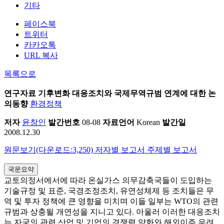
기타
페이스북
트위터
카카오톡
URL 복사
목록으로
연구자료
기후변화 대응조치와 국제무역규범 연계에 대한 논
의동향
환경정책
저자
윤창인
발간번호
08-08
자료언어
Korean
발간일
2008.12.30
원문보기(다운로드:3,250)
저자별 보고서
주제별 보고서
국문요약
교토의정서에서에 따라 온실가스 의무감축국들이 도입하는
기술규정 및 표준, 국경조정조치, 유연성체제 등 조치들은 무
역 및 투자 정책에 큰 영향을 미치며 이들 일부는 WTO의 관련
규범과 상충될 개연성을 지니고 있다. 아울러 이러한 대응조치
는 자국의 관련 산업 및 기업의 경쟁력 약화와 해외이주 우려