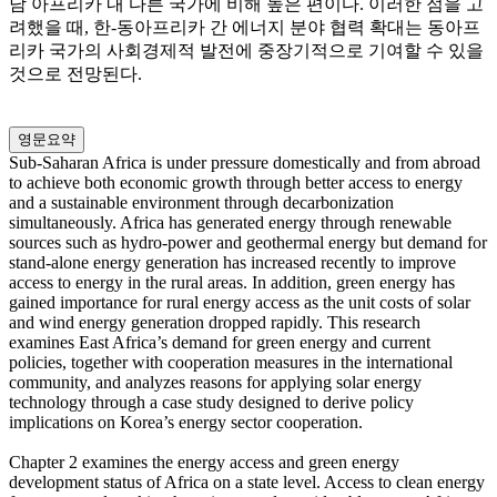
남 아프리카 내 다른 국가에 비해 높은 편이다. 이러한 점을 고
려했을 때, 한-동아프리카 간 에너지 분야 협력 확대는 동아프
리카 국가의 사회경제적 발전에 중장기적으로 기여할 수 있을
것으로 전망된다.
영문요약
Sub-Saharan Africa is under pressure domestically and from abroad
to achieve both economic growth through better access to energy
and a sustainable environment through decarbonization
simultaneously. Africa has generated energy through renewable
sources such as hydro-power and geothermal energy but demand for
stand-alone energy generation has increased recently to improve
access to energy in the rural areas. In addition, green energy has
gained importance for rural energy access as the unit costs of solar
and wind energy generation dropped rapidly. This research
examines East Africa’s demand for green energy and current
policies, together with cooperation measures in the international
community, and analyzes reasons for applying solar energy
technology through a case study designed to derive policy
implications on Korea’s energy sector cooperation.
Chapter 2 examines the energy access and green energy
development status of Africa on a state level. Access to clean energy