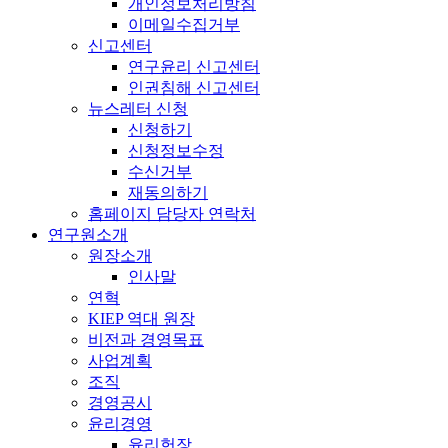
개인정보처리방침
이메일수집거부
신고센터
연구윤리 신고센터
인권침해 신고센터
뉴스레터 신청
신청하기
신청정보수정
수신거부
재동의하기
홈페이지 담당자 연락처
연구원소개
원장소개
인사말
연혁
KIEP 역대 원장
비전과 경영목표
사업계획
조직
경영공시
윤리경영
윤리헌장