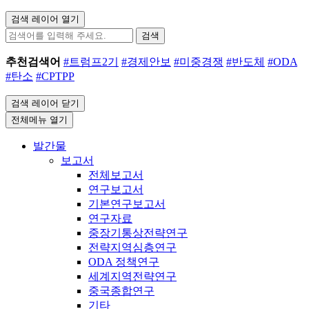
검색 레이어 열기
검색
추천검색어
#트럼프2기
#경제안보
#미중경쟁
#반도체
#ODA
#탄소
#CPTPP
검색 레이어 닫기
전체메뉴 열기
발간물
보고서
전체보고서
연구보고서
기본연구보고서
연구자료
중장기통상전략연구
전략지역심층연구
ODA 정책연구
세계지역전략연구
중국종합연구
기타