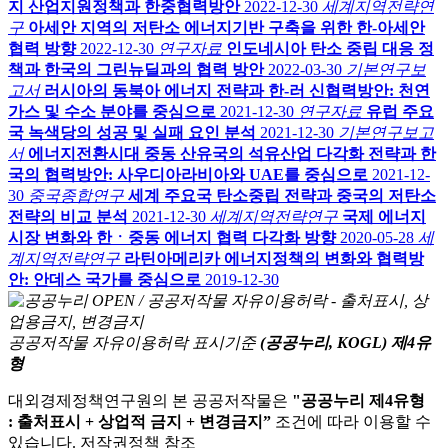
지 산업지원정책과 한중협력방안
2022-12-30
세계지역전략연
구
아세안 지역의 저탄소 에너지기반 구축을 위한 한-아세안
협력 방향
2022-12-30
연구자료
인도네시아 탄소 중립 대응 정
책과 한국의 그린뉴딜과의 협력 방안
2022-03-30
기본연구보
고서
러시아의 동북아 에너지 전략과 한-러 신협력방안: 천연
가스 및 수소 분야를 중심으로
2021-12-30
연구자료
유럽 주요
국 녹색당의 성공 및 실패 요인 분석
2021-12-30
기본연구보고
서
에너지전환시대 중동 산유국의 석유산업 다각화 전략과 한
국의 협력방안: 사우디아라비아와 UAE를 중심으로
2021-12-
30
중국종합연구
세계 주요국 탄소중립 전략과 중국의 저탄소
전략의 비교 분석
2021-12-30
세계지역전략연구
국제 에너지
시장 변화와 한ㆍ중동 에너지 협력 다각화 방향
2020-05-28
세
계지역전략연구
라틴아메리카 에너지정책의 변화와 협력방
안: 안데스 국가를 중심으로
2019-12-30
공공저작물 자유이용허락 표시기준
(공공누리, KOGL) 제4유
형
대외경제정책연구원의 본 공공저작물은
"공공누리 제4유형
: 출처표시 + 상업적 금지 + 변경금지”
조건에 따라 이용할 수
있습니다. 저작권정책 참조