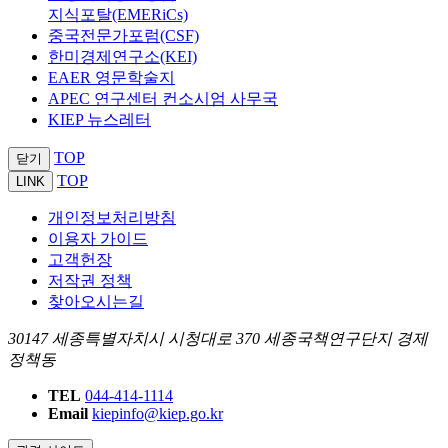
지식포탈(EMERiCs)
중국전문가포럼(CSF)
한미경제연구소(KEI)
EAER 영문학술지
APEC 연구센터 컨소시엄 사무국
KIEP 뉴스레터
TOP
닫기
TOP
LINK
개인정보처리방침
이용자 가이드
고객헌장
저작권 정책
찾아오시는길
30147 세종특별자치시 시청대로 370 세종국책연구단지 경제
정책동
TEL
044-414-1114
Email
kiepinfo@kiep.go.kr