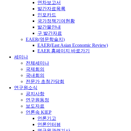
연차보고서
발간자료목록
인포카드
국가정책기여현황
발간물안내
구 발간자료
EAER(영문학술지)
EAER(East Asian Economic Review)
EAER 홈페이지 바로가기
세미나
전체세미나
국제회의
국내회의
전문가 초청간담회
연구원소식
공지사항
연구원동정
보도자료
언론속 KIEP
언론기고
언론인터뷰
연구원관련기사