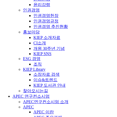
윤리강령
인권경영
인권경영헌장
인권경영규정
인권경영 추진현황
홍보마당
KIEP 소개자료
CI소개
개원 30주년 기념
KIEP SNS
ESG 경영
조직
KIEP Library
소장자료 검색
이슈&트렌드
KIEP 도서관 안내
찾아오시는길
APEC 연구컨소시엄
APEC연구컨소시엄 소개
APEC
APEC 이란