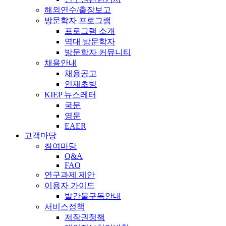
해외연수/출장보고
방문학자 프로그램
프로그램 소개
역대 방문학자
방문학자 커뮤니티
채용안내
채용공고
인재초빙
KIEP 뉴스레터
국문
영문
EAER
고객마당
참여마당
Q&A
FAQ
연구과제 제안
이용자 가이드
발간물구독안내
서비스정책
저작권정책