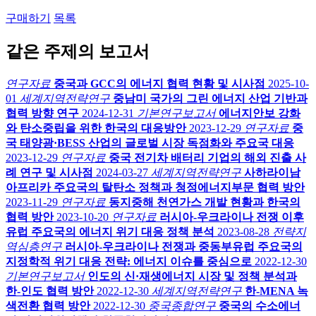
구매하기
목록
같은 주제의 보고서
연구자료
중국과 GCC의 에너지 협력 현황 및 시사점
2025-10-
01
세계지역전략연구
중남미 국가의 그린 에너지 산업 기반과
협력 방향 연구
2024-12-31
기본연구보고서
에너지안보 강화
와 탄소중립을 위한 한국의 대응방안
2023-12-29
연구자료
중
국 태양광·BESS 산업의 글로벌 시장 독점화와 주요국 대응
2023-12-29
연구자료
중국 전기차 배터리 기업의 해외 진출 사
례 연구 및 시사점
2024-03-27
세계지역전략연구
사하라이남
아프리카 주요국의 탈탄소 정책과 청정에너지부문 협력 방안
2023-11-29
연구자료
동지중해 천연가스 개발 현황과 한국의
협력 방안
2023-10-20
연구자료
러시아-우크라이나 전쟁 이후
유럽 주요국의 에너지 위기 대응 정책 분석
2023-08-28
전략지
역심층연구
러시아-우크라이나 전쟁과 중동부유럽 주요국의
지정학적 위기 대응 전략: 에너지 이슈를 중심으로
2022-12-30
기본연구보고서
인도의 신·재생에너지 시장 및 정책 분석과
한-인도 협력 방안
2022-12-30
세계지역전략연구
한-MENA 녹
색전환 협력 방안
2022-12-30
중국종합연구
중국의 수소에너