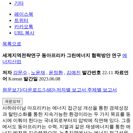
기타
페이스북
트위터
카카오톡
URL 복사
목록으로
세계지역전략연구
동아프리카 그린에너지 협력방안 연구
에
너지산업
저자
강문수
,
노윤재
,
윤정환
,
김예진
발간번호
22-11
자료언
어
Korean
발간일
2023.06.08
원문보기(다운로드:5,683)
저자별 보고서
주제별 보고서
국문요약
사하라이남 아프리카는 에너지 접근성 개선을 통한 경제성장
과 탈탄소화를 통한 지속가능한 환경이라는 두 가지 목표를 동
시에 이뤄야 한다는 국내외로부터의 압박에 직면해 있다. 그중
에서도 동아프리카는 수력, 지열과 같은 재생에너지를 통한 에
너지 발전을 지속해왔으며, 농촌지역에서는 에너지 접근성을