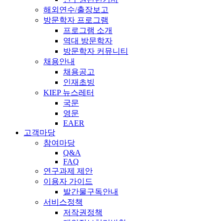
해외연수/출장보고
방문학자 프로그램
프로그램 소개
역대 방문학자
방문학자 커뮤니티
채용안내
채용공고
인재초빙
KIEP 뉴스레터
국문
영문
EAER
고객마당
참여마당
Q&A
FAQ
연구과제 제안
이용자 가이드
발간물구독안내
서비스정책
저작권정책