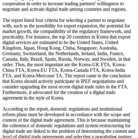
cooperation in order to increase trading partners' willingness to
negotiate and activate digital trade among countries and regions.
The report listed four criteria for selecting a partner to negotiate
with, such as the possibility for export expansion, the potential for
market growth, the compatibility of the regulatory framework, and
practicality. For instance, the top 20 countries in Korea that export
digital services are estimated to be the United States, United
Kingdom, Japan, Hong Kong, China, Singapore, Australia,
Germany, Switzerland, the Netherlands, Ireland, India, France,
Canada, Italy, Brazil, Spain, Russia, Norway, and Sweden, in that
order. Thus, the most important are the Korea-UK FTA, Korea-
China FTA, Korea-EU FTA, Korea-Canada FTA, Korea-India
FTA, and Korea-Mercosur TA. The report came to the conclusion
that Korea should actively participate in IPEF negotiations and
consider upgrading the most recent digital trade rules in the FTA.
Furthermore, it advocated for the creation of a digital trade
agreement in the style of Korea.
According to the report, domestic regulations and institutional
reform plans must be developed in accordance with the scope and
content of the digital trade agreement. This is because maintaining
the coherence of domestic regulations and system restructuring for
digital trade are linked to the problem of determining the content and
level of digital trade agreements and selecting a negotiating partner.