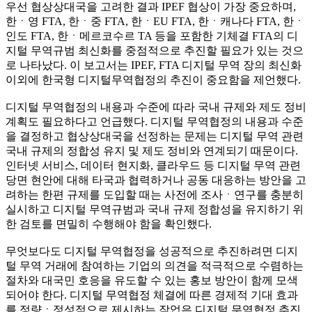
우선 협상상대국을 고려한 결과 IPEF 협상이 가장 중요하며,
한ㆍ영 FTA, 한ㆍ중 FTA, 한ㆍEU FTA, 한ㆍ캐나다 FTA, 한ㆍ
인도 FTA, 한ㆍ메르코수르 TA 등을 포함한 기체결 FTA의 디
지털 무역규범 최신화를 중점적으로 추진할 필요가 있는 것으
로 나타났다. 이 보고서는 IPEF, FTA 디지털 무역 장의 최신화
이외에 한국형 디지털무역협정의 추진이 중요함을 제언했다.
디지털 무역협정의 내용과 수준에 따라 국내 규제와 제도 정비
계획도 필요하다고 언급했다. 디지털 무역협정의 내용과 수준
을 결정하고 협상상대국을 선정하는 문제는 디지털 무역 관련
국내 규제의 정합성 유지 및 제도 정비와 연계되기 때문이다.
인터넷 서비스, 데이터 현지화, 클라우드 등 디지털 무역 관련
당면 현안에 대해 타국과 협력하거나 공동 대응하는 방안을 고
려하는 한편 규제를 도입할 때는 사전에 조사ㆍ연구를 충분히
실시하고 디지털 무역규범과 국내 규제 정합성을 유지하기 위
한 검토를 면밀히 수행해야 함을 확인했다.
무엇보다도 디지털 무역협정을 성공적으로 추진하려면 디지
털 무역 거래에 참여하는 기업의 의견을 적극적으로 수렴하는
절차와 대국민 호응을 유도할 수 있는 홍보 방안이 함께 모색
되어야 한다. 디지털 무역협정 체결에 따른 경제적 기대 효과
를 정량ㆍ정성적으로 제시하는 작업은 디지털 무역협정 추진