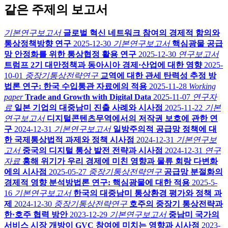
같은 주제의 보고서
기본연구보고서
글로벌 혁신 네트워크 참여의 경제적 함의와
통상정책방향 연구
2025-12-30
기본연구보고서
핵심광물 공급
망 안정화를 위한 통상협정 활용 연구
2025-12-30
연구보고서
트럼프 2기 대만정책과 동아시아 경제·산업에 대한 영향
2025-
10-01
중장기통상전략연구
교역에 대한 관세 탄력성 추정 방
법론 연구: 한국 수입통관 자료에의 적용
2025-11-28
Working
paper
Trade and Growth with Digital Data
2025-11-07
연구자
료
일본 기업의 대중남미 진출 사례와 시사점
2025-11-22
기본
연구보고서
디지털콘텐츠무역에서의 저작권 보호에 관한 연
구
2024-12-31
기본연구보고서
일방주의적 공급망 정책에 대
한 국제통상법적 과제와 정책 시사점
2024-12-31
기본연구보
고서
중국의 디지털 통상 발전 전략과 시사점
2024-12-31
연구
자료
홍해 위기가 우리 경제에 미친 영향과 물류 회랑 다변화
에의 시사점
2025-05-27
중장기통상전략연구
공급망 분절화의
경제적 영향 분석방법론 연구: 핵심광물에 대한 적용
2025-5-
16
기본연구보고서
한국의 대중남미 통상환경 평가와 정책 과
제
2024-12-30
중장기통상전략연구
호주의 중장기 통상전략과
한·호주 협력 방안
2023-12-29
기본연구보고서
중남미 국가의
서비스 시장 개방이 GVC 참여에 미치는 영향과 시사점
2023-