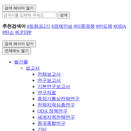
검색 레이어 열기
검색
추천검색어
#트럼프2기
#경제안보
#미중경쟁
#반도체
#ODA
#탄소
#CPTPP
검색 레이어 닫기
전체메뉴 열기
발간물
보고서
전체보고서
연구보고서
기본연구보고서
연구자료
중장기통상전략연구
전략지역심층연구
ODA 정책연구
세계지역전략연구
중국종합연구
기타