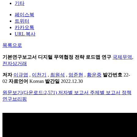
기타
페이스북
트위터
카카오톡
URL 복사
목록으로
기본연구보고서
디지털 무역협정 전략 로드맵 연구
국제무역
,
전자상거래
저자
이규엽
,
이천기
,
최원석
,
엄준현
,
황운중
발간번호
22-
02
자료언어
Korean
발간일
2022.12.30
원문보기(다운로드:2,571)
저자별 보고서
주제별 보고서
정책
연구브리핑