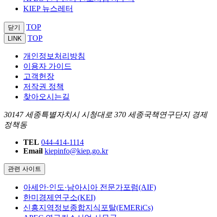
KIEP 뉴스레터
TOP
닫기
TOP
LINK
개인정보처리방침
이용자 가이드
고객헌장
저작권 정책
찾아오시는길
30147 세종특별자치시 시청대로 370 세종국책연구단지 경제
정책동
TEL
044-414-1114
Email
kiepinfo@kiep.go.kr
관련 사이트
아세안·인도·남아시아 전문가포럼(AIF)
한미경제연구소(KEI)
신흥지역정보종합지식포탈(EMERiCs)