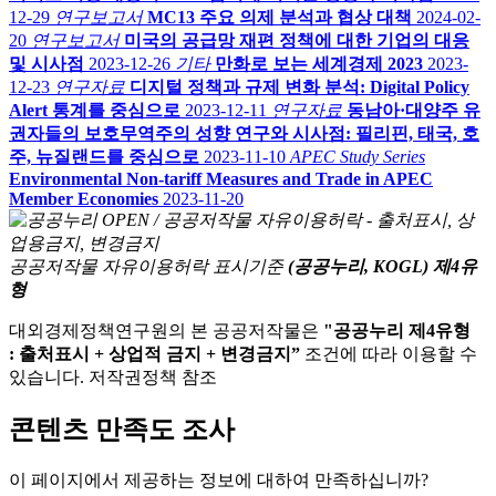
12-29
연구보고서
MC13 주요 의제 분석과 협상 대책
2024-02-
20
연구보고서
미국의 공급망 재편 정책에 대한 기업의 대응
및 시사점
2023-12-26
기타
만화로 보는 세계경제 2023
2023-
12-23
연구자료
디지털 정책과 규제 변화 분석: Digital Policy
Alert 통계를 중심으로
2023-12-11
연구자료
동남아·대양주 유
권자들의 보호무역주의 성향 연구와 시사점: 필리핀, 태국, 호
주, 뉴질랜드를 중심으로
2023-11-10
APEC Study Series
Environmental Non-tariff Measures and Trade in APEC
Member Economies
2023-11-20
공공저작물 자유이용허락 표시기준
(공공누리, KOGL) 제4유
형
대외경제정책연구원의 본 공공저작물은
"공공누리 제4유형
: 출처표시 + 상업적 금지 + 변경금지”
조건에 따라 이용할 수
있습니다. 저작권정책 참조
콘텐츠 만족도 조사
이 페이지에서 제공하는 정보에 대하여 만족하십니까?