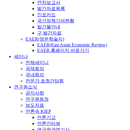
연차보고서
발간자료목록
인포카드
국가정책기여현황
발간물안내
구 발간자료
EAER(영문학술지)
EAER(East Asian Economic Review)
EAER 홈페이지 바로가기
세미나
전체세미나
국제회의
국내회의
전문가 초청간담회
연구원소식
공지사항
연구원동정
보도자료
언론속 KIEP
언론기고
언론인터뷰
연구원관련기사