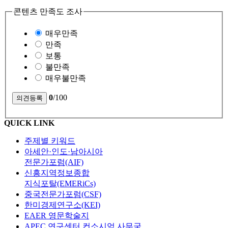
콘텐츠 만족도 조사
매우만족
만족
보통
불만족
매우불만족
0
/100
QUICK LINK
주제별 키워드
아세안·인도·남아시아
전문가포럼(AIF)
신흥지역정보종합
지식포탈(EMERiCs)
중국전문가포럼(CSF)
한미경제연구소(KEI)
EAER 영문학술지
APEC 연구센터 컨소시엄 사무국