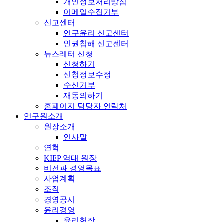
개인정보처리방침
이메일수집거부
신고센터
연구윤리 신고센터
인권침해 신고센터
뉴스레터 신청
신청하기
신청정보수정
수신거부
재동의하기
홈페이지 담당자 연락처
연구원소개
원장소개
인사말
연혁
KIEP 역대 원장
비전과 경영목표
사업계획
조직
경영공시
윤리경영
윤리헌장