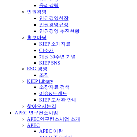
윤리강령
인권경영
인권경영헌장
인권경영규정
인권경영 추진현황
홍보마당
KIEP 소개자료
CI소개
개원 30주년 기념
KIEP SNS
ESG 경영
조직
KIEP Library
소장자료 검색
이슈&트렌드
KIEP 도서관 안내
찾아오시는길
APEC 연구컨소시엄
APEC연구컨소시엄 소개
APEC
APEC 이란