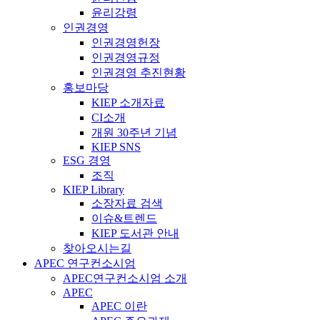
윤리강령
인권경영
인권경영헌장
인권경영규정
인권경영 추진현황
홍보마당
KIEP 소개자료
CI소개
개원 30주년 기념
KIEP SNS
ESG 경영
조직
KIEP Library
소장자료 검색
이슈&트렌드
KIEP 도서관 안내
찾아오시는길
APEC 연구컨소시엄
APEC연구컨소시엄 소개
APEC
APEC 이란