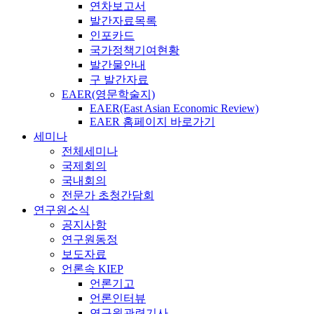
연차보고서
발간자료목록
인포카드
국가정책기여현황
발간물안내
구 발간자료
EAER(영문학술지)
EAER(East Asian Economic Review)
EAER 홈페이지 바로가기
세미나
전체세미나
국제회의
국내회의
전문가 초청간담회
연구원소식
공지사항
연구원동정
보도자료
언론속 KIEP
언론기고
언론인터뷰
연구원관련기사