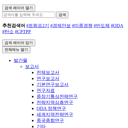
검색 레이어 열기
검색
추천검색어
#트럼프2기
#경제안보
#미중경쟁
#반도체
#ODA
#탄소
#CPTPP
검색 레이어 닫기
전체메뉴 열기
발간물
보고서
전체보고서
연구보고서
기본연구보고서
연구자료
중장기통상전략연구
전략지역심층연구
ODA 정책연구
세계지역전략연구
중국종합연구
기타