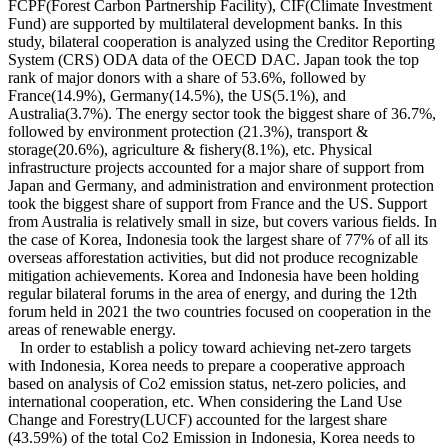
FCPF(Forest Carbon Partnership Facility), CIF(Climate Investment
Fund) are supported by multilateral development banks. In this
study, bilateral cooperation is analyzed using the Creditor Reporting
System (CRS) ODA data of the OECD DAC. Japan took the top
rank of major donors with a share of 53.6%, followed by
France(14.9%), Germany(14.5%), the US(5.1%), and
Australia(3.7%). The energy sector took the biggest share of 36.7%,
followed by environment protection (21.3%), transport &
storage(20.6%), agriculture & fishery(8.1%), etc. Physical
infrastructure projects accounted for a major share of support from
Japan and Germany, and administration and environment protection
took the biggest share of support from France and the US. Support
from Australia is relatively small in size, but covers various fields. In
the case of Korea, Indonesia took the largest share of 77% of all its
overseas afforestation activities, but did not produce recognizable
mitigation achievements. Korea and Indonesia have been holding
regular bilateral forums in the area of energy, and during the 12th
forum held in 2021 the two countries focused on cooperation in the
areas of renewable energy.
In order to establish a policy toward achieving net-zero targets
with Indonesia, Korea needs to prepare a cooperative approach
based on analysis of Co2 emission status, net-zero policies, and
international cooperation, etc. When considering the Land Use
Change and Forestry(LUCF) accounted for the largest share
(43.59%) of the total Co2 Emission in Indonesia, Korea needs to