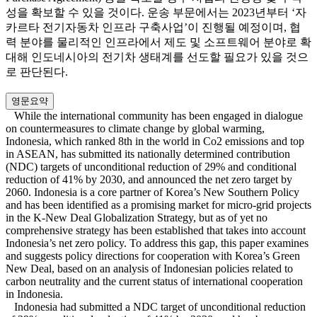
성을 확보할 수 있을 것이다. 운송 부문에서는 2023년부터 ‘자
카르타 전기자동차 인프라 구축사업’이 진행될 예정이며, 협
력 분야를 물리적인 인프라에서 제도 및 소프트웨어 분야로 확
대해 인도네시아의 전기차 생태계를 선도할 필요가 있을 것으
로 판단된다.
영문요약
While the international community has been engaged in dialogue
on countermeasures to climate change by global warming,
Indonesia, which ranked 8th in the world in Co2 emissions and top
in ASEAN, has submitted its nationally determined contribution
(NDC) targets of unconditional reduction of 29% and conditional
reduction of 41% by 2030, and announced the net zero target by
2060. Indonesia is a core partner of Korea’s New Southern Policy
and has been identified as a promising market for micro-grid projects
in the K-New Deal Globalization Strategy, but as of yet no
comprehensive strategy has been established that takes into account
Indonesia’s net zero policy. To address this gap, this paper examines
and suggests policy directions for cooperation with Korea’s Green
New Deal, based on an analysis of Indonesian policies related to
carbon neutrality and the current status of international cooperation
in Indonesia.
Indonesia had submitted a NDC target of unconditional reduction