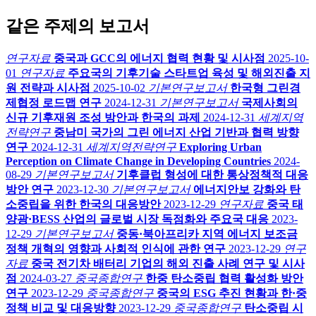
같은 주제의 보고서
연구자료
중국과 GCC의 에너지 협력 현황 및 시사점
2025-10-
01
연구자료
주요국의 기후기술 스타트업 육성 및 해외진출 지
원 전략과 시사점
2025-10-02
기본연구보고서
한국형 그린경
제협정 로드맵 연구
2024-12-31
기본연구보고서
국제사회의
신규 기후재원 조성 방안과 한국의 과제
2024-12-31
세계지역
전략연구
중남미 국가의 그린 에너지 산업 기반과 협력 방향
연구
2024-12-31
세계지역전략연구
Exploring Urban
Perception on Climate Change in Developing Countries
2024-
08-29
기본연구보고서
기후클럽 형성에 대한 통상정책적 대응
방안 연구
2023-12-30
기본연구보고서
에너지안보 강화와 탄
소중립을 위한 한국의 대응방안
2023-12-29
연구자료
중국 태
양광·BESS 산업의 글로벌 시장 독점화와 주요국 대응
2023-
12-29
기본연구보고서
중동·북아프리카 지역 에너지 보조금
정책 개혁의 영향과 사회적 인식에 관한 연구
2023-12-29
연구
자료
중국 전기차 배터리 기업의 해외 진출 사례 연구 및 시사
점
2024-03-27
중국종합연구
한중 탄소중립 협력 활성화 방안
연구
2023-12-29
중국종합연구
중국의 ESG 추진 현황과 한·중
정책 비교 및 대응방향
2023-12-29
중국종합연구
탄소중립 시