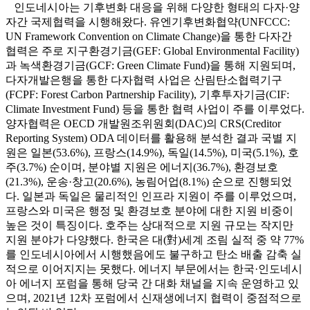
인도네시아는 기후변화 대응을 위해 다양한 형태의 다자·양
자간 국제협력을 시행해왔다. 유엔기후변화협약(UNFCCC:
UN Framework Convention on Climate Change)을 통한 다자간
협력은 주로 지구환경기금(GEF: Global Environmental Facility)
과 녹색환경기금(GCF: Green Climate Fund)을 통해 지원되며,
다자개발은행을 통한 다자협력 사업은 산림탄소협력기구
(FCPF: Forest Carbon Partnership Facility), 기후투자기금(CIF:
Climate Investment Fund) 등을 통한 협력 사업이 주를 이루었다.
양자협력은 OECD 개발원조위원회(DAC)의 CRS(Creditor
Reporting System) ODA 데이터를 활용해 분석한 결과 국별 지
원은 일본(53.6%), 프랑스(14.9%), 독일(14.5%), 미국(5.1%), 호
주(3.7%) 순이며, 분야별 지원은 에너지(36.7%), 환경보호
(21.3%), 운송·창고(20.6%), 농림어업(8.1%) 순으로 진행되었
다. 일본과 독일은 물리적인 인프라 지원이 주를 이루었으며,
프랑스와 미국은 행정 및 환경보호 분야에 대한 지원 비중이
높은 것이 특징이다. 호주는 상대적으로 지원 규모는 작지만
지원 분야가 다양했다. 한국은 대(對)세계 조림 실적 중 약 77%
를 인도네시아에서 시행했음에도 불구하고 탄소 배출 감축 실
적으로 이어지지는 못했다. 에너지 부문에서는 한국·인도네시
아 에너지 포럼을 통해 당국 간 대화 채널을 지속 운영하고 있
으며, 2021년 12차 포럼에서 신재생에너지 협력이 중점적으로