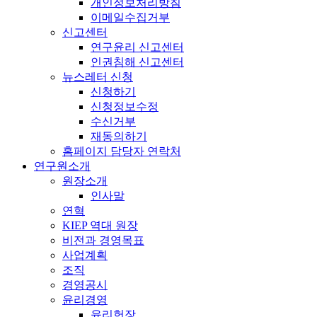
개인정보처리방침
이메일수집거부
신고센터
연구윤리 신고센터
인권침해 신고센터
뉴스레터 신청
신청하기
신청정보수정
수신거부
재동의하기
홈페이지 담당자 연락처
연구원소개
원장소개
인사말
연혁
KIEP 역대 원장
비전과 경영목표
사업계획
조직
경영공시
윤리경영
윤리헌장