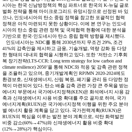
시아는 한국 신남방정책의 핵심 파트너로 한국의 K-뉴딜 글로
벌화 전략을 통해 마이크로그리드 유망시장으로 선정된 바 있
으나, 인도네시아의 탄소 중립 정책을 참고한 포괄적인 협력
정책은 아직 마련되지 못한 상황이다. 이에 본 연구는 인도네
시아의 탄소 중립 관련 정책 및 국제협력 현황에 대한 분석을
기반으로 한국·인도네시아 탄소 중립 협력 방향을 제시했다.
인도네시아는 NDC를 통해 2030년까지 무조건 29%, 조건
41%의 감축안을 제시하고 금융, 기술개발, 역량 강화 등 다양
한 형태의 대내외 협력을 시행하고 있다. 또한 ‘저탄소 기후회
복 장기전략(LTS-CCR: Long term strategy for low carbon and
climate resilience) 2050’을 통해 NDC와 적응 및 감축 관련 정책
을 조율하고 있으며, 중기개발계획인 RPJMN 2020-2024에도
환경보호, 신재생에너지, 산림 복원, 폐기물 관리 등 다양한 정
책이 마련되어 있다. 탄소 배출 감축 관련 가장 큰 주목을 받는
에너지 부문에서 국가에너지정책(KEN)은 화석에너지 사용 감
축과 신재생에너지 사용 비중 확대를 주요 골자로 하며, 국가
에너지계획(RUEN)은 국가에너지정책 이행을 위한 주요 분야
별 에너지 활용 계획을 담고 있다. 국가전력계획(RUKN)은
RUEN의 핵심을 이루는 발전 분야 계획으로, 석탄 화력발전
비중 감소(60%→47%)와 신재생에너지 활용 비중 확대
(12%→28%)가 핵심이다.