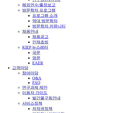
해외연수/출장보고
방문학자 프로그램
프로그램 소개
역대 방문학자
방문학자 커뮤니티
채용안내
채용공고
인재초빙
KIEP 뉴스레터
국문
영문
EAER
고객마당
참여마당
Q&A
FAQ
연구과제 제안
이용자 가이드
발간물구독안내
서비스정책
저작권정책