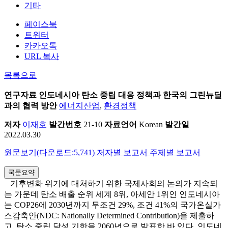
기타
페이스북
트위터
카카오톡
URL 복사
목록으로
연구자료
인도네시아 탄소 중립 대응 정책과 한국의 그린뉴딜
과의 협력 방안
에너지산업
,
환경정책
저자
이재호
발간번호
21-10
자료언어
Korean
발간일
2022.03.30
원문보기(다운로드:5,741)
저자별 보고서
주제별 보고서
국문요약
기후변화 위기에 대처하기 위한 국제사회의 논의가 지속되
는 가운데 탄소 배출 순위 세계 8위, 아세안 1위인 인도네시아
는 COP26에 2030년까지 무조건 29%, 조건 41%의 국가온실가
스감축안(NDC: Nationally Determined Contribution)을 제출하
고, 탄소 중립 달성 기한을 2060년으로 발표한 바 있다. 인도네