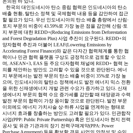
논의된 바 있다.
한국의 대인도네시아 탄소 중립 협력은 인도네시아의 탄소
배출 현황, 탈탄소 정책 및 국제협력 내용 등을 감안하여 접근
할 필요가 있다. 우선 인도네시아의 탄소 배출 총량에서 산림·
토지 부문의 비중이 43.59%로 가장 높은 점을 감안해 산림·토
지 부문에 대한 REDD+(Reducing Emissions from Deforestation
and Forest Degradation Plus) 사업 추진이 요구된다. REDD+의
양자협력 추진과 더불어 LEAF(Lowering Emissions by
Accelerating Forest Finance)와 같은 다자간 협력체계를 통한 협
력이나 민관 협력 플랫폼 구상도 긍정적으로 검토할 수 있으
며, ASEAN+3, EAS 등 주요 다자협력 채널에 REDD+ 협력 논
의를 제안하는 방안도 고려할 수 있을 것으로 판단된다. 에너
지 부문에서는 발전 부문의 탄소 배출 비중이 35%로 가장 높
으며, 인도네시아의 탈탄소 정책에서도 발전 에너지 믹스 전환
을 위한 신재생에너지 개발 관련 수요가 증가하고 있다. 신재
생에너지 부문의 협력 수요 증가세를 감안할 때 태양광과 수력
발전 부문의 협력이 가장 용이할 것으로 판단된다. 발전 부문
이외에도 에너지 가치사슬 상·하류 사업을 연계하는 형태로
시너지 효과를 창출하는 방안도 고려할 필요가 있다. 민관합작
사업(PPP: Public Private Partnership) 혹은 인도네시아 현지 전력
공사 및 유관 기관과의 장기 전력구매계약(PPA: Power
Purchase Agreement) 등을 확보할 경우 사업의 안정성 및 수익