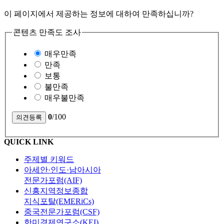
이 페이지에서 제공하는 정보에 대하여 만족하십니까?
콘텐츠 만족도 조사
매우만족
만족
보통
불만족
매우불만족
0
/100
QUICK LINK
주제별 키워드
아세안·인도·남아시아
전문가포럼(AIF)
신흥지역정보종합
지식포탈(EMERiCs)
중국전문가포럼(CSF)
한미경제연구소(KEI)