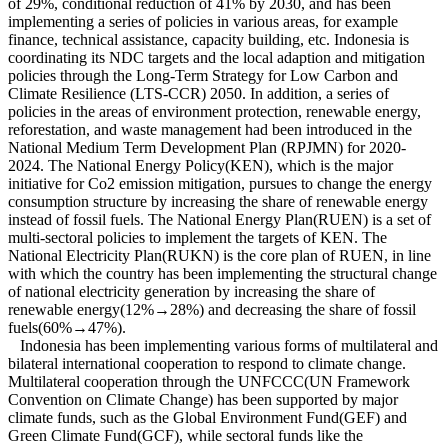
of 29%, conditional reduction of 41% by 2030, and has been
implementing a series of policies in various areas, for example
finance, technical assistance, capacity building, etc. Indonesia is
coordinating its NDC targets and the local adaption and mitigation
policies through the Long-Term Strategy for Low Carbon and
Climate Resilience (LTS-CCR) 2050. In addition, a series of
policies in the areas of environment protection, renewable energy,
reforestation, and waste management had been introduced in the
National Medium Term Development Plan (RPJMN) for 2020-
2024. The National Energy Policy(KEN), which is the major
initiative for Co2 emission mitigation, pursues to change the energy
consumption structure by increasing the share of renewable energy
instead of fossil fuels. The National Energy Plan(RUEN) is a set of
multi-sectoral policies to implement the targets of KEN. The
National Electricity Plan(RUKN) is the core plan of RUEN, in line
with which the country has been implementing the structural change
of national electricity generation by increasing the share of
renewable energy(12%→28%) and decreasing the share of fossil
fuels(60%→47%).
Indonesia has been implementing various forms of multilateral and
bilateral international cooperation to respond to climate change.
Multilateral cooperation through the UNFCCC(UN Framework
Convention on Climate Change) has been supported by major
climate funds, such as the Global Environment Fund(GEF) and
Green Climate Fund(GCF), while sectoral funds like the