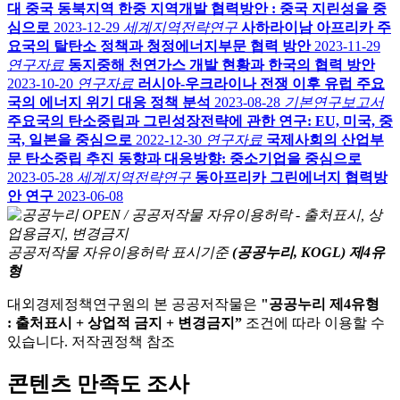
대 중국 동북지역 한중 지역개발 협력방안 : 중국 지린성을 중
심으로
2023-12-29
세계지역전략연구
사하라이남 아프리카 주
요국의 탈탄소 정책과 청정에너지부문 협력 방안
2023-11-29
연구자료
동지중해 천연가스 개발 현황과 한국의 협력 방안
2023-10-20
연구자료
러시아-우크라이나 전쟁 이후 유럽 주요
국의 에너지 위기 대응 정책 분석
2023-08-28
기본연구보고서
주요국의 탄소중립과 그린성장전략에 관한 연구: EU, 미국, 중
국, 일본을 중심으로
2022-12-30
연구자료
국제사회의 산업부
문 탄소중립 추진 동향과 대응방향: 중소기업을 중심으로
2023-05-28
세계지역전략연구
동아프리카 그린에너지 협력방
안 연구
2023-06-08
공공저작물 자유이용허락 표시기준
(공공누리, KOGL) 제4유
형
대외경제정책연구원의 본 공공저작물은
"공공누리 제4유형
: 출처표시 + 상업적 금지 + 변경금지”
조건에 따라 이용할 수
있습니다. 저작권정책 참조
콘텐츠 만족도 조사