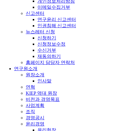
개인정보처리방침
이메일수집거부
신고센터
연구윤리 신고센터
인권침해 신고센터
뉴스레터 신청
신청하기
신청정보수정
수신거부
재동의하기
홈페이지 담당자 연락처
연구원소개
원장소개
인사말
연혁
KIEP 역대 원장
비전과 경영목표
사업계획
조직
경영공시
윤리경영
윤리헌장