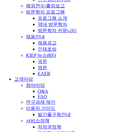
해외연수/출장보고
방문학자 프로그램
프로그램 소개
역대 방문학자
방문학자 커뮤니티
채용안내
채용공고
인재초빙
KIEP 뉴스레터
국문
영문
EAER
고객마당
참여마당
Q&A
FAQ
연구과제 제안
이용자 가이드
발간물구독안내
서비스정책
저작권정책