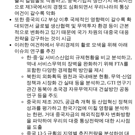
출의 걸림돌로 작용하고, 중국기업의 생산기지 해외이전
으로 제3국에서의 경쟁도 심화되면서 우리나라의 통상
여건이 갈수록 악화
또한 중국의 G2 부상 이후 국제적인 영향력이 갈수록 확
대되면서 글로벌 생산협력 및 무역투자 환경 등이 근본
적으로 변화하고 있기 때문에 국가 차원의 대중국 대응
전략을 강구하는 것이 시급
이러한 여건하에서 우리경제의 활로 모색을 위해 아래
이슈의 연구를 추진
한·중·일 서비스산업의 규제현황을 비교 분석하고,
역내 서비스무역의 장벽을 완화하기 위해 FTA를
포함한 다양한 경제협력 방안을 제시
북한의 외화획득 원천과 국내배분 현황, 무역·산업
정책과 시장화 간 실태 등을 분석하고, GTI 연구기
관간 동북아 초국경 자유무역지대 건설방안 공동
연구 등을 주도
중국의 제조 2025, 공급측 개혁 등 산업혁신 정책의
성과를 평가하고 한국기업에 미칠 영향을 분석하
는 한편, 거대 중국자금의 해외직접투자 변화방향
을 파악하여 우리의 대중 통상전략에 대한 시사점
을 도출
중국 13·5 규획의 지역별 추진전략을 분석하여 대