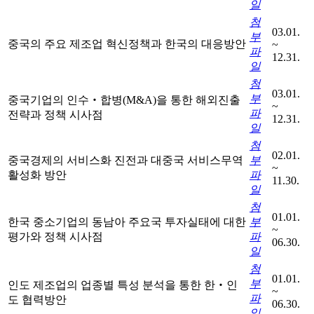
일
첨
03.01.
부
중국의 주요 제조업 혁신정책과 한국의 대응방안
~
파
12.31.
일
첨
03.01.
부
중국기업의 인수‧합병(M&A)을 통한 해외진출
~
파
전략과 정책 시사점
12.31.
일
첨
02.01.
중국경제의 서비스화 진전과 대중국 서비스무역
부
~
활성화 방안
파
11.30.
일
첨
01.01.
한국 중소기업의 동남아 주요국 투자실태에 대한
부
~
평가와 정책 시사점
파
06.30.
일
첨
01.01.
부
인도 제조업의 업종별 특성 분석을 통한 한‧인
~
파
도 협력방안
06.30.
일