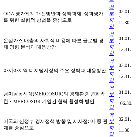
첨
02.01.
ODA 평가체계 개선방안과 정책과제: 성과평가
부
~
를 위한 실험적 방법을 중심으로
파
11.30.
일
첨
01.01.
온실가스 배출의 사회적 비용에 따른 글로벌 경
부
~
제 영향 분석과 대응방안
파
12.31.
일
첨
03.01.
부
아시아지역 디지털시장의 주요 장벽과 대응방안
~
파
12.31.
일
첨
01.01.
남미공동시장(MERCOSUR)의 경제환경 변화와
부
~
파
한‧MERCOSUR 기업간 협력 활성화 방안
-06.30.
일
첨
02.01.
미국의 신정부 경제정책 방향 및 시사점: 미·중 관
부
~
계를 중심으로
파
11.30.
일