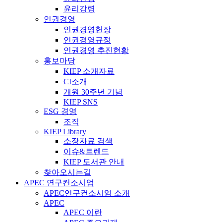
윤리강령
인권경영
인권경영헌장
인권경영규정
인권경영 추진현황
홍보마당
KIEP 소개자료
CI소개
개원 30주년 기념
KIEP SNS
ESG 경영
조직
KIEP Library
소장자료 검색
이슈&트렌드
KIEP 도서관 안내
찾아오시는길
APEC 연구컨소시엄
APEC연구컨소시엄 소개
APEC
APEC 이란