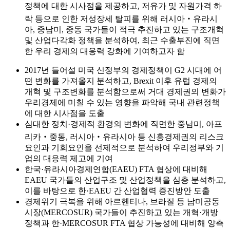
정책에 대한 시사점을 제공하고, 저유가 및 자원가격 하
락 등으로 인한 저성장세 탈피를 위해 러시아‧유라시
아, 중남미, 중동 국가들이 적극 추진하고 있는 구조개혁
및 산업다각화 정책을 분석하여, 최근 수출부진에 직면
한 우리 경제의 대응력 강화에 기여하고자 함
2017년 들어설 미국 신정부의 경제정책이 G2 시대에 어
떤 변화를 가져올지 분석하고, Brexit 이후 유럽 경제의
개혁 및 구조변화를 분석함으로써 거대 경제권의 변화가
우리경제에 미칠 수 있는 영향을 파악해 국내 관련정책
에 대한 시사점을 도출
심대한 정치·경제적 환경의 변화에 직면한 중남미, 아프
리카‧중동, 러시아‧유라시아 등 신흥경제권의 리스크
요인과 기회요인을 선제적으로 분석하여 우리정부와 기
업의 대응력 제고에 기여
한국·유라시아경제연합(EAEU) FTA 협상에 대비해
EAEU 국가들의 산업구조 및 산업정책을 심층 분석하고,
이를 바탕으로 한·EAEU 간 산업협력 증진방안 도출
경제위기 극복을 위해 아르헨티나, 브라질 등 남미공동
시장(MERCOSUR) 국가들이 추진하고 있는 개혁·개방
정책과 한·MERCOSUR FTA 협상 가능성에 대비해 양측