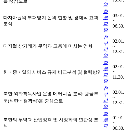
12.31.
를 중심으로
일
첨
03.01.
다자차원의 부패방지 논의 현황 및 경제적 효과
부
~
분석
파
06.30.
일
첨
02.01.
부
디지털 상거래가 무역과 고용에 미치는 영향
~
파
12.31.
일
첨
02.01.
부
~
한‧중‧일의 서비스 규제 비교분석 및 협력방안
파
11.30.
일
첨
02.01.
북한 외화획득사업 운영 메커니즘 분석: 광물부
부
~
파
문(석탄‧철광석)을 중심으로
12.31.
일
첨
01.01.
북한의 무역과 산업정책 및 시장화의 연관성 분
부
~
석
파
06.30.