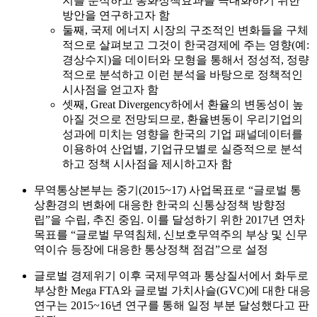
지를 분석하고 통화정책효과를 극대화하기 위한
방안을 연구하고자 함
둘째, 국제 에너지 시장의 구조적인 변화들을 구체
적으로 살펴보고 그것이 한국경제에 주는 영향(예:
경상수지)을 데이터와 모형을 통해서 정성적, 정량
적으로 분석하고 이런 분석을 바탕으로 정책적인
시사점을 얻고자 함
셋째, Great Divergency하에서 환율의 변동성이 높
아질 것으로 전망되므로, 환율변동이 우리기업의
성과에 미치는 영향을 한국의 기업 패널데이터를
이용하여 산업별, 기업규모별로 실증적으로 분석
하고 정책 시사점을 제시하고자 함
무역통상본부는 중기(2015~17) 사업목표로 “글로벌 통
상환경의 변화에 대응한 한국의 신통상정책 방향정
립”을 수립, 추진 중임. 이를 달성하기 위한 2017년 연차
목표를 “글로벌 무역침체, 신보호무역주의 부상 및 신무
역이슈 등장에 대응한 통상정책 점검”으로 설정
글로벌 경제위기 이후 국제무역과 통상질서에서 화두로
부상한 Mega FTA와 글로벌 가치사슬(GVC)에 대한 대응
연구는 2015~16년 연구를 통해 일정 부분 달성했다고 판