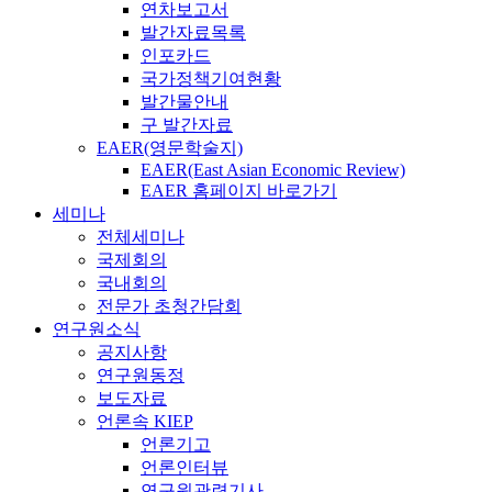
연차보고서
발간자료목록
인포카드
국가정책기여현황
발간물안내
구 발간자료
EAER(영문학술지)
EAER(East Asian Economic Review)
EAER 홈페이지 바로가기
세미나
전체세미나
국제회의
국내회의
전문가 초청간담회
연구원소식
공지사항
연구원동정
보도자료
언론속 KIEP
언론기고
언론인터뷰
연구원관련기사