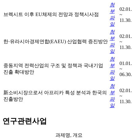
첨
02.01.
부
브렉시트 이후 EU체제의 전망과 정책시사점
~
파
11.30.
일
첨
02.01.
부
한·유라시아경제연합(EAEU) 산업협력 증진방안
~
파
11.30.
일
첨
01.01.
중동지역 전력산업의 구조 및 정책과 국내기업
부
~
진출 확대방안
파
06.30.
일
첨
02.01.
新소비시장으로서 아프리카 특성 분석과 한국의
부
~
진출방안
파
11.30.
일
연구관련사업
과제명, 개요