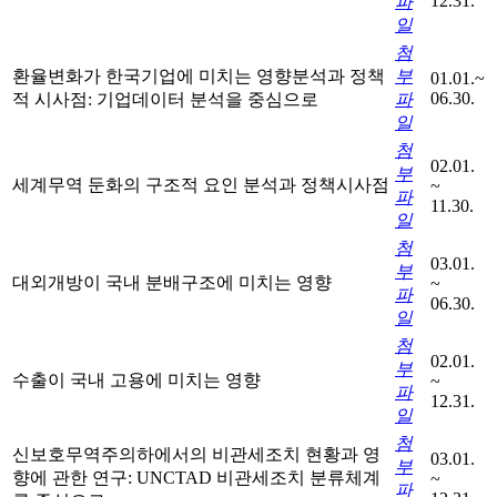
12.31.
파
일
첨
환율변화가 한국기업에 미치는 영향분석과 정책
부
01.01.~
06.30.
적 시사점: 기업데이터 분석을 중심으로
파
일
첨
02.01.
부
세계무역 둔화의 구조적 요인 분석과 정책시사점
~
파
11.30.
일
첨
03.01.
부
대외개방이 국내 분배구조에 미치는 영향
~
파
06.30.
일
첨
02.01.
부
수출이 국내 고용에 미치는 영향
~
파
12.31.
일
첨
신보호무역주의하에서의 비관세조치 현황과 영
03.01.
부
향에 관한 연구: UNCTAD 비관세조치 분류체계
~
파