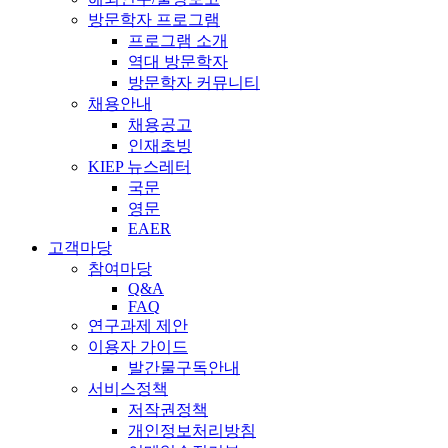
방문학자 프로그램
프로그램 소개
역대 방문학자
방문학자 커뮤니티
채용안내
채용공고
인재초빙
KIEP 뉴스레터
국문
영문
EAER
고객마당
참여마당
Q&A
FAQ
연구과제 제안
이용자 가이드
발간물구독안내
서비스정책
저작권정책
개인정보처리방침