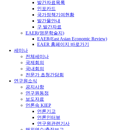
발간자료목록
인포카드
국가정책기여현황
발간물안내
구 발간자료
EAER(영문학술지)
EAER(East Asian Economic Review)
EAER 홈페이지 바로가기
세미나
전체세미나
국제회의
국내회의
전문가 초청간담회
연구원소식
공지사항
연구원동정
보도자료
언론속 KIEP
언론기고
언론인터뷰
연구원관련기사
해외연수/출장보고