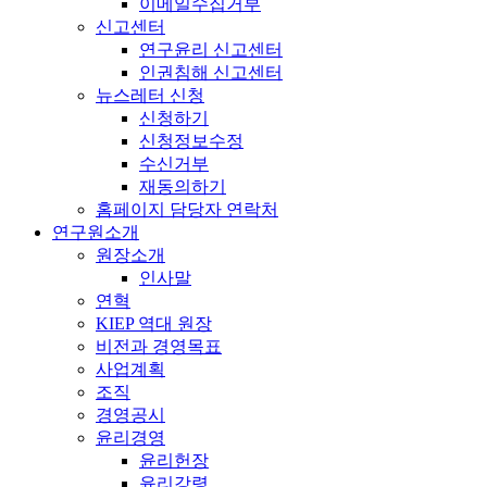
이메일수집거부
신고센터
연구윤리 신고센터
인권침해 신고센터
뉴스레터 신청
신청하기
신청정보수정
수신거부
재동의하기
홈페이지 담당자 연락처
연구원소개
원장소개
인사말
연혁
KIEP 역대 원장
비전과 경영목표
사업계획
조직
경영공시
윤리경영
윤리헌장
윤리강령