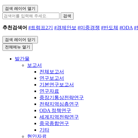
검색 레이어 열기
검색
추천검색어
#트럼프2기
#경제안보
#미중경쟁
#반도체
#ODA
검색 레이어 닫기
전체메뉴 열기
발간물
보고서
전체보고서
연구보고서
기본연구보고서
연구자료
중장기통상전략연구
전략지역심층연구
ODA 정책연구
세계지역전략연구
중국종합연구
기타
현안자료