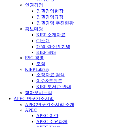
인권경영
인권경영헌장
인권경영규정
인권경영 추진현황
홍보마당
KIEP 소개자료
CI소개
개원 30주년 기념
KIEP SNS
ESG 경영
조직
KIEP Library
소장자료 검색
이슈&트렌드
KIEP 도서관 안내
찾아오시는길
APEC 연구컨소시엄
APEC연구컨소시엄 소개
APEC
APEC 이란
APEC 주요과제