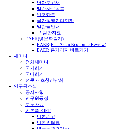
연차보고서
발간자료목록
인포카드
국가정책기여현황
발간물안내
구 발간자료
EAER(영문학술지)
EAER(East Asian Economic Review)
EAER 홈페이지 바로가기
세미나
전체세미나
국제회의
국내회의
전문가 초청간담회
연구원소식
공지사항
연구원동정
보도자료
언론속 KIEP
언론기고
언론인터뷰
연구원관련기사