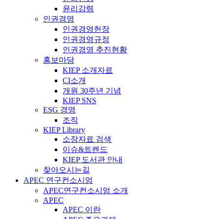
윤리강령
인권경영
인권경영헌장
인권경영규정
인권경영 추진현황
홍보마당
KIEP 소개자료
CI소개
개원 30주년 기념
KIEP SNS
ESG 경영
조직
KIEP Library
소장자료 검색
이슈&트렌드
KIEP 도서관 안내
찾아오시는길
APEC 연구컨소시엄
APEC연구컨소시엄 소개
APEC
APEC 이란