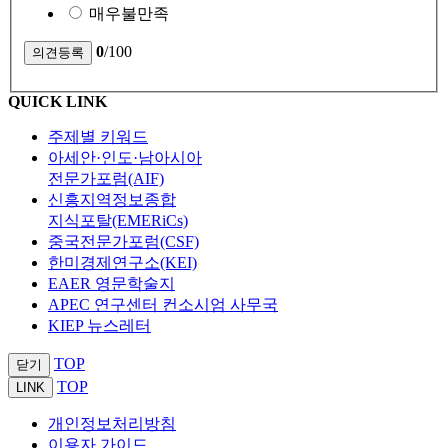
매우불만족
0
/100
QUICK LINK
주제별 키워드
아세안·인도·남아시아
전문가포럼(AIF)
신흥지역정보종합
지식포탈(EMERiCs)
중국전문가포럼(CSF)
한미경제연구소(KEI)
EAER 영문학술지
APEC 연구센터 컨소시엄 사무국
KIEP 뉴스레터
TOP
닫기
TOP
LINK
개인정보처리방침
이용자 가이드