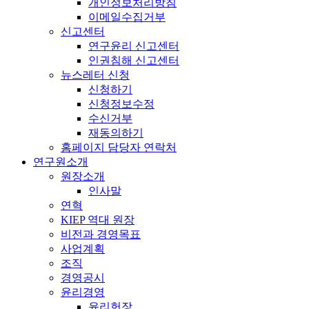
개인정보처리방침
이메일수집거부
신고센터
연구윤리 신고센터
인권침해 신고센터
뉴스레터 신청
신청하기
신청정보수정
수신거부
재동의하기
홈페이지 담당자 연락처
연구원소개
원장소개
인사말
연혁
KIEP 역대 원장
비전과 경영목표
사업계획
조직
경영공시
윤리경영
윤리헌장