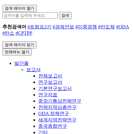
검색 레이어 열기
검색
추천검색어
#트럼프2기
#경제안보
#미중경쟁
#반도체
#ODA
#탄소
#CPTPP
검색 레이어 닫기
전체메뉴 열기
발간물
보고서
전체보고서
연구보고서
기본연구보고서
연구자료
중장기통상전략연구
전략지역심층연구
ODA 정책연구
세계지역전략연구
중국종합연구
기타