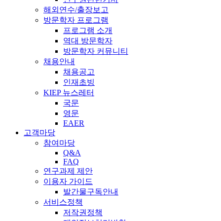
해외연수/출장보고
방문학자 프로그램
프로그램 소개
역대 방문학자
방문학자 커뮤니티
채용안내
채용공고
인재초빙
KIEP 뉴스레터
국문
영문
EAER
고객마당
참여마당
Q&A
FAQ
연구과제 제안
이용자 가이드
발간물구독안내
서비스정책
저작권정책