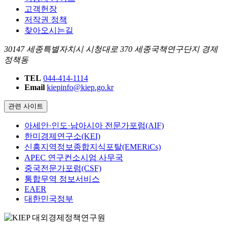
고객헌장
저작권 정책
찾아오시는길
30147 세종특별자치시 시청대로 370 세종국책연구단지 경제
정책동
TEL
044-414-1114
Email
kiepinfo@kiep.go.kr
관련 사이트
아세안·인도·남아시아 전문가포럼(AIF)
한미경제연구소(KEI)
신흥지역정보종합지식포탈(EMERiCs)
APEC 연구컨소시엄 사무국
중국전문가포럼(CSF)
통합무역 정보서비스
EAER
대한민국정부