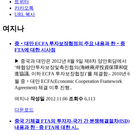
트위터
카카오톡
URL 복사
여지나
중‧대만 ECFA 투자보장협정의 주요 내용과 한‧중
FTA에 대한 시사점
▶ 중국과 대만은 2012년 8월 9일 제8차 양안회담에서
‘해협양안투자보장및촉진협의(海峽兩岸投資保障和促
進協議, 이하 ECFA 투자보장협정)’를 체결함.- 2010년 6
월 중‧대만 ECFA(Economic Cooperation Framework
Agreement) 체결 이후 진행..
여지나
작성일
2012.11.06
조회수
6,113
다운로드
중국 기체결 FTA의 투자자-국가 간 분쟁해결절차(ISD)
내용과 한 · 중 FTA에 대한 시..