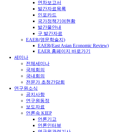
연차보고서
발간자료목록
인포카드
국가정책기여현황
발간물안내
구 발간자료
EAER(영문학술지)
EAER(East Asian Economic Review)
EAER 홈페이지 바로가기
세미나
전체세미나
국제회의
국내회의
전문가 초청간담회
연구원소식
공지사항
연구원동정
보도자료
언론속 KIEP
언론기고
언론인터뷰
연구원관련기사