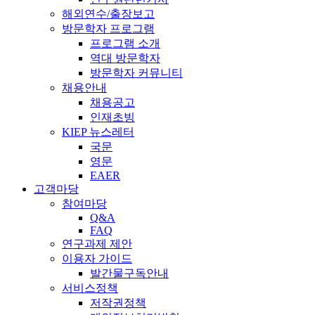
해외연수/출장보고
방문학자 프로그램
프로그램 소개
역대 방문학자
방문학자 커뮤니티
채용안내
채용공고
인재초빙
KIEP 뉴스레터
국문
영문
EAER
고객마당
참여마당
Q&A
FAQ
연구과제 제안
이용자 가이드
발간물구독안내
서비스정책
저작권정책