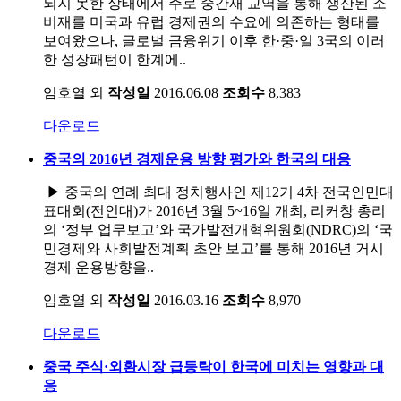
되지 못한 상태에서 주로 중간재 교역을 통해 생산된 소
비재를 미국과 유럽 경제권의 수요에 의존하는 형태를
보여왔으나, 글로벌 금융위기 이후 한·중·일 3국의 이러
한 성장패턴이 한계에..
임호열 외
작성일
2016.06.08
조회수
8,383
다운로드
중국의 2016년 경제운용 방향 평가와 한국의 대응
▶ 중국의 연례 최대 정치행사인 제12기 4차 전국인민대
표대회(전인대)가 2016년 3월 5~16일 개최, 리커창 총리
의 ‘정부 업무보고’와 국가발전개혁위원회(NDRC)의 ‘국
민경제와 사회발전계획 초안 보고’를 통해 2016년 거시
경제 운용방향을..
임호열 외
작성일
2016.03.16
조회수
8,970
다운로드
중국 주식·외환시장 급등락이 한국에 미치는 영향과 대
응