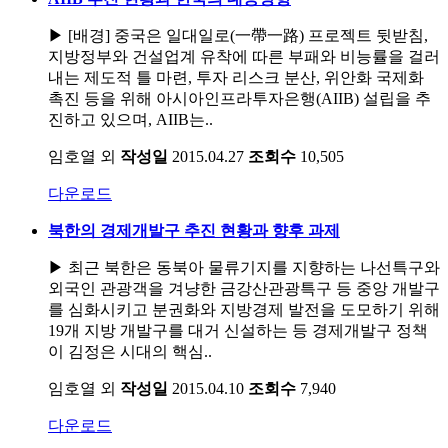
▶ [배경] 중국은 일대일로(一帶一路) 프로젝트 뒷받침,
지방정부와 건설업계 유착에 따른 부패와 비능률을 걸러
내는 제도적 틀 마련, 투자 리스크 분산, 위안화 국제화
촉진 등을 위해 아시아인프라투자은행(AIIB) 설립을 추
진하고 있으며, AIIB는..
임호열 외
작성일
2015.04.27
조회수
10,505
다운로드
북한의 경제개발구 추진 현황과 향후 과제
▶ 최근 북한은 동북아 물류기지를 지향하는 나선특구와
외국인 관광객을 겨냥한 금강산관광특구 등 중앙 개발구
를 심화시키고 분권화와 지방경제 발전을 도모하기 위해
19개 지방 개발구를 대거 신설하는 등 경제개발구 정책
이 김정은 시대의 핵심..
임호열 외
작성일
2015.04.10
조회수
7,940
다운로드