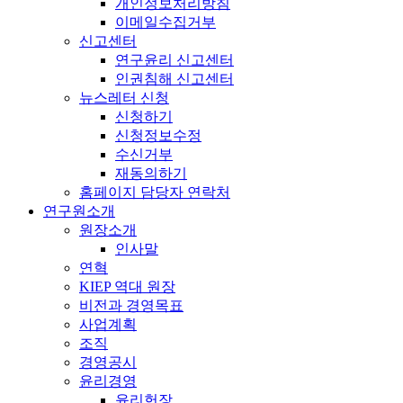
개인정보처리방침
이메일수집거부
신고센터
연구윤리 신고센터
인권침해 신고센터
뉴스레터 신청
신청하기
신청정보수정
수신거부
재동의하기
홈페이지 담당자 연락처
연구원소개
원장소개
인사말
연혁
KIEP 역대 원장
비전과 경영목표
사업계획
조직
경영공시
윤리경영
윤리헌장