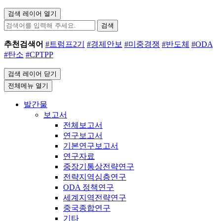
검색 레이어 열기
검색
추천검색어
#트럼프2기
#경제안보
#미중경쟁
#반도체
#ODA
#탄소
#CPTPP
검색 레이어 닫기
전체메뉴 열기
발간물
보고서
전체보고서
연구보고서
기본연구보고서
연구자료
중장기통상전략연구
전략지역심층연구
ODA 정책연구
세계지역전략연구
중국종합연구
기타