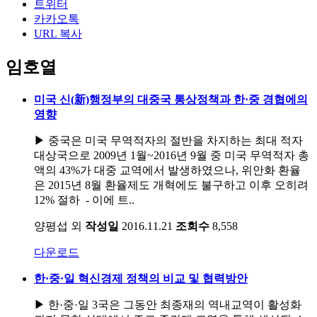
트위터
카카오톡
URL 복사
임호열
미국 신(新)행정부의 대중국 통상정책과 한·중 경협에의
영향
▶ 중국은 미국 무역적자의 절반을 차지하는 최대 적자
대상국으로 2009년 1월~2016년 9월 중 미국 무역적자 총
액의 43%가 대중 교역에서 발생하였으나, 위안화 환율
은 2015년 8월 환율제도 개혁에도 불구하고 이후 오히려
12% 절하 - 이에 트..
양평섭 외
작성일
2016.11.21
조회수
8,558
다운로드
한·중·일 혁신경제 정책의 비교 및 협력방안
▶ 한·중·일 3국은 그동안 최종재의 역내교역이 활성화