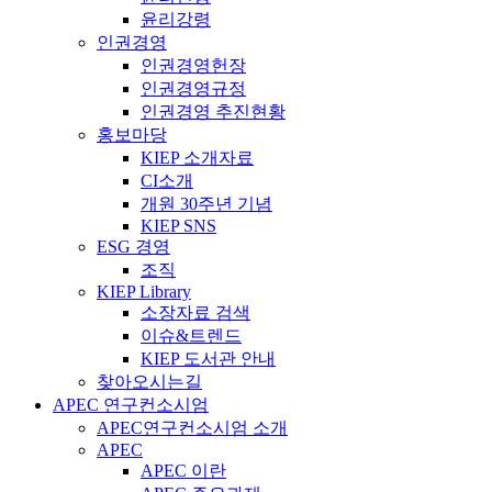
윤리강령
인권경영
인권경영헌장
인권경영규정
인권경영 추진현황
홍보마당
KIEP 소개자료
CI소개
개원 30주년 기념
KIEP SNS
ESG 경영
조직
KIEP Library
소장자료 검색
이슈&트렌드
KIEP 도서관 안내
찾아오시는길
APEC 연구컨소시엄
APEC연구컨소시엄 소개
APEC
APEC 이란