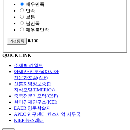
매우만족
만족
보통
불만족
매우불만족
0
/100
QUICK LINK
주제별 키워드
아세안·인도·남아시아
전문가포럼(AIF)
신흥지역정보종합
지식포탈(EMERiCs)
중국전문가포럼(CSF)
한미경제연구소(KEI)
EAER 영문학술지
APEC 연구센터 컨소시엄 사무국
KIEP 뉴스레터