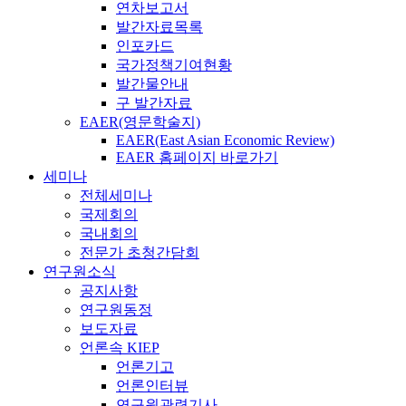
연차보고서
발간자료목록
인포카드
국가정책기여현황
발간물안내
구 발간자료
EAER(영문학술지)
EAER(East Asian Economic Review)
EAER 홈페이지 바로가기
세미나
전체세미나
국제회의
국내회의
전문가 초청간담회
연구원소식
공지사항
연구원동정
보도자료
언론속 KIEP
언론기고
언론인터뷰
연구원관련기사