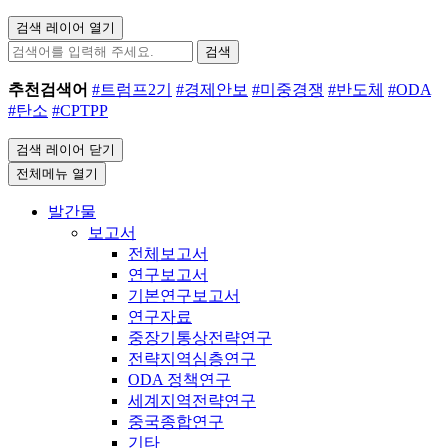
검색 레이어 열기
검색
추천검색어
#트럼프2기
#경제안보
#미중경쟁
#반도체
#ODA
#탄소
#CPTPP
검색 레이어 닫기
전체메뉴 열기
발간물
보고서
전체보고서
연구보고서
기본연구보고서
연구자료
중장기통상전략연구
전략지역심층연구
ODA 정책연구
세계지역전략연구
중국종합연구
기타