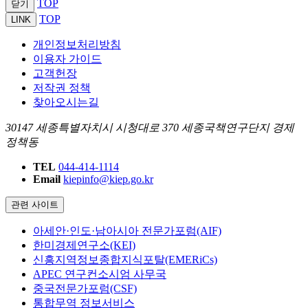
TOP
닫기
TOP
LINK
개인정보처리방침
이용자 가이드
고객헌장
저작권 정책
찾아오시는길
30147 세종특별자치시 시청대로 370 세종국책연구단지 경제
정책동
TEL
044-414-1114
Email
kiepinfo@kiep.go.kr
관련 사이트
아세안·인도·남아시아 전문가포럼(AIF)
한미경제연구소(KEI)
신흥지역정보종합지식포탈(EMERiCs)
APEC 연구컨소시엄 사무국
중국전문가포럼(CSF)
통합무역 정보서비스