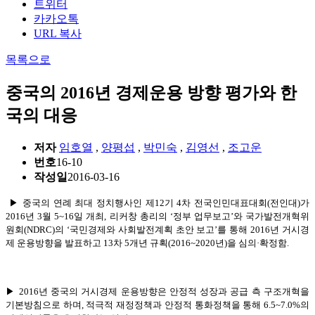
트위터
카카오톡
URL 복사
목록으로
중국의 2016년 경제운용 방향 평가와 한
국의 대응
저자
임호열
,
양평섭
,
박민숙
,
김영선
,
조고운
번호
16-10
작성일
2016-03-16
▶ 중국의 연례 최대 정치행사인 제12기 4차 전국인민대표대회(전인대)가
2016년 3월 5~16일 개최, 리커창 총리의 ‘정부 업무보고’와 국가발전개혁위
원회(NDRC)의 ‘국민경제와 사회발전계획 초안 보고’를 통해 2016년 거시경
제 운용방향을 발표하고 13차 5개년 규획(2016~2020년)을 심의
·
확정함.
▶ 2016년 중국의 거시경제 운용방향은 안정적 성장과 공급 측 구조개혁을
기본방침으로 하며, 적극적 재정정책과 안정적 통화정책을 통해 6.5~7.0%의