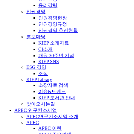
윤리강령
인권경영
인권경영헌장
인권경영규정
인권경영 추진현황
홍보마당
KIEP 소개자료
CI소개
개원 30주년 기념
KIEP SNS
ESG 경영
조직
KIEP Library
소장자료 검색
이슈&트렌드
KIEP 도서관 안내
찾아오시는길
APEC 연구컨소시엄
APEC연구컨소시엄 소개
APEC
APEC 이란