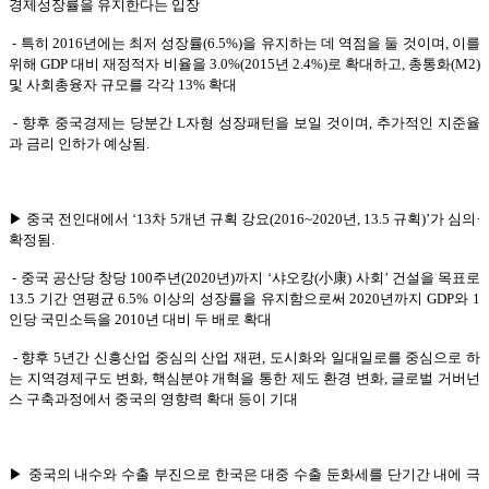
경제성장률을 유지한다는 입장
- 특히 2016년에는 최저 성장률(6.5%)을 유지하는 데 역점을 둘 것이며, 이를
위해 GDP 대비 재정적자 비율을 3.0%(2015년 2.4%)로 확대하고, 총통화(M2)
및 사회총융자 규모를 각각 13% 확대
- 향후 중국경제는 당분간 L자형 성장패턴을 보일 것이며, 추가적인 지준율
과 금리 인하가 예상됨.
▶ 중국 전인대에서 ‘13차 5개년 규획 강요(2016~2020년, 13.5 규획)’가 심의
·
확정됨.
- 중국 공산당 창당 100주년(2020년)까지 ‘샤오캉(小康) 사회’ 건설을 목표로
13.5 기간 연평균 6.5% 이상의 성장률을 유지함으로써 2020년까지 GDP와 1
인당 국민소득을 2010년 대비 두 배로 확대
- 향후 5년간 신흥산업 중심의 산업 재편, 도시화와 일대일로를 중심으로 하
는 지역경제구도 변화, 핵심분야 개혁을 통한 제도 환경 변화, 글로벌 거버넌
스 구축과정에서 중국의 영향력 확대 등이 기대
▶ 중국의 내수와 수출 부진으로 한국은 대중 수출 둔화세를 단기간 내에 극