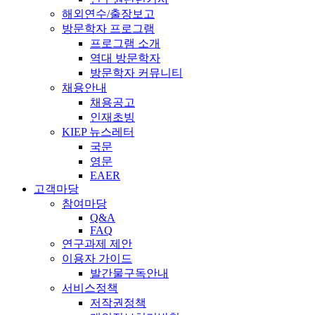
해외연수/출장보고
방문학자 프로그램
프로그램 소개
역대 방문학자
방문학자 커뮤니티
채용안내
채용공고
인재초빙
KIEP 뉴스레터
국문
영문
EAER
고객마당
참여마당
Q&A
FAQ
연구과제 제안
이용자 가이드
발간물구독안내
서비스정책
저작권정책