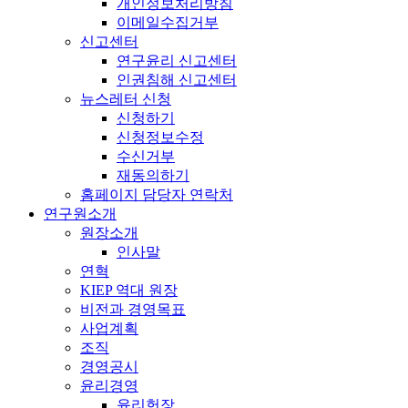
개인정보처리방침
이메일수집거부
신고센터
연구윤리 신고센터
인권침해 신고센터
뉴스레터 신청
신청하기
신청정보수정
수신거부
재동의하기
홈페이지 담당자 연락처
연구원소개
원장소개
인사말
연혁
KIEP 역대 원장
비전과 경영목표
사업계획
조직
경영공시
윤리경영
윤리헌장