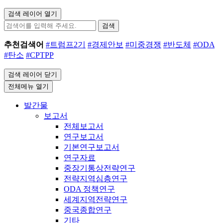
검색 레이어 열기
검색
추천검색어
#트럼프2기
#경제안보
#미중경쟁
#반도체
#ODA
#탄소
#CPTPP
검색 레이어 닫기
전체메뉴 열기
발간물
보고서
전체보고서
연구보고서
기본연구보고서
연구자료
중장기통상전략연구
전략지역심층연구
ODA 정책연구
세계지역전략연구
중국종합연구
기타