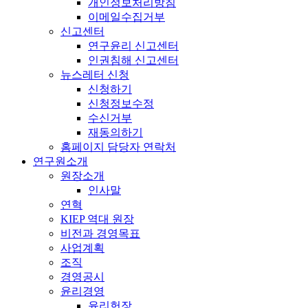
개인정보처리방침
이메일수집거부
신고센터
연구윤리 신고센터
인권침해 신고센터
뉴스레터 신청
신청하기
신청정보수정
수신거부
재동의하기
홈페이지 담당자 연락처
연구원소개
원장소개
인사말
연혁
KIEP 역대 원장
비전과 경영목표
사업계획
조직
경영공시
윤리경영
윤리헌장