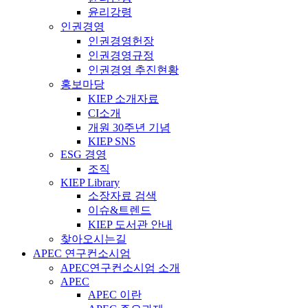
윤리강령
인권경영
인권경영헌장
인권경영규정
인권경영 추진현황
홍보마당
KIEP 소개자료
CI소개
개원 30주년 기념
KIEP SNS
ESG 경영
조직
KIEP Library
소장자료 검색
이슈&트렌드
KIEP 도서관 안내
찾아오시는길
APEC 연구컨소시엄
APEC연구컨소시엄 소개
APEC
APEC 이란