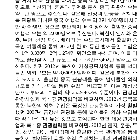
를 거쳐 대북 관광을 다녀온 중국 여행객은 약 1만 6,000
명으로 추산되며, 훈춘과 투먼을 통한 중국 관광객 수는
약 1만 명으로 추산된다. 같은해 선양과 단둥을 거쳐 대
북 관광을 다녀온 중국 여행객 수는 약 2만 4,000명에서 3
만 4,000명인 것으로 추산되며, 베이징에서 출발한 중국
여행객 수는 약 2,000명으로 추산된다. 북한이 옌지와 훈
춘, 투먼, 선양, 단둥, 베이징 등 주요 도시에서 출발한 중
국인 여행객을 통해 2012년 한 해 동안 벌어들인 수입은
약 1억 3,330만~2억 1,274만 위안으로 추산되며, 이를 미
화로 환산할 시 그 규모는 약 2,169만~3,462만 달러로 추
산된다. 한편 2012년 북한이 개성공단사업을 통해 벌어
들인 외화규모는 약 8,600만 달러이다. 같은해 북한이 주
요 도시에서 출발한 중국 관광객을 통해 벌어들인 외화
규모를 개성공단을 통한 수입과 비교할 때 이는 개성공
단으로부터의 수입의 약 25.2~40.3% 수준이다. 금강산
관광사업과 북ㆍ중 관광협력을 비교하면, 2012년 중국을
통한 북한의 외화 수입은 금강산 관광협력이 가장 활발
했던 2007년 금강산 관광을 통해 벌어들인 외화 수입보
다 약 1.1~1.7배 높은 것으로 분석된다. 한편 개성 관광사
업과 북ㆍ중 관광협력을 비교하면, 2012년 옌지, 훈춘, 투
먼, 선양, 단둥, 베이징에서 출발한 중국 관광객을 통해
북한이 벌어들인 외화 수입 추정치는 개성 관광협력이