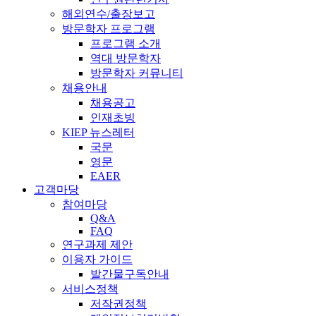
해외연수/출장보고
방문학자 프로그램
프로그램 소개
역대 방문학자
방문학자 커뮤니티
채용안내
채용공고
인재초빙
KIEP 뉴스레터
국문
영문
EAER
고객마당
참여마당
Q&A
FAQ
연구과제 제안
이용자 가이드
발간물구독안내
서비스정책
저작권정책