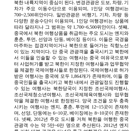
북한 내륙지역이 중심이 된다. 변경관광은 도보, 차량, 기
차가 주요 이동수단으로 이용되며, 1인당 여행경비는
700~2,500위안이다. 일반관광은 비행기, 기차, 차량 등
다양한 운송수단이 이용되며, 1인당 여행경비는 상품에
따라 달라지나 그 범위는 약 1,700~6,500위안이다. 셋째,
중국에서 북한 여행상품을 취급하는 주요 도시는 옌지와
훈춘, 투먼, 선양과 단둥, 베이징 등이다. 이들은 국경을
마주하는 접경지역이거나 북한으로 들어가는 직항노선
이 있는 지역이다. 단 중국 관광객을 출국시키고 북한에
서 이들을 인솔할 수 있는 여행사는 중국 여유국으로부
터 사업허가를 받고 북한이 지정한 여행사들과 업무협약
을 체결한 국제여행사들로 한정된다. 국제여행사로 허가
받은 여행사는 중국에 모두 1,864개가 존재하며, 이들 중
중국인들을 출국시키고 북한 내에서 관광일정도 진행할
수 있는 여행사는 북한당국이 지정한 조선국제여행사,
조선국제청소년여행사, 조선국제체육여행사와 업무협
약을 체결한 여행사로 한정된다. 양국 조건을 모두 충족
시키는 여행사는 옌지, 훈춘, 투먼에 12~15곳이 존재하
며, 선양, 단둥에는 6~10곳, 베이징에는 8~10곳이 존재한
다. 넷째, 2012년 주요 도시를 거쳐 북한을 여행한 중국
관광객 수는 약 5만~6만 명으로 추산된다. 2012년 옌지