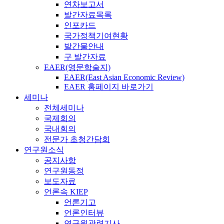
연차보고서
발간자료목록
인포카드
국가정책기여현황
발간물안내
구 발간자료
EAER(영문학술지)
EAER(East Asian Economic Review)
EAER 홈페이지 바로가기
세미나
전체세미나
국제회의
국내회의
전문가 초청간담회
연구원소식
공지사항
연구원동정
보도자료
언론속 KIEP
언론기고
언론인터뷰
연구원관련기사