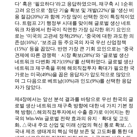
다’ 혹은 ‘필요하다’라고 응답하였으며, 재구축 시 1순위
고려 요인으로 ‘첨단 기술 확보 및 개발(22%)’을 ‘생산 비
용 절감(20%)’과 함께 가장 많이 선택한 것이 특징적이었
다. 트럼프 2기 행정부 시대를 맞이해 글로벌 생산 네트
워크 차원에서 한국이 직면한 가장 심각한 위기 요인으
로는 ‘미국의 고관세 정책(29%)’, ‘중국에 대한 과도한 의
존성(16%)’, ‘보조금 등 주요국의 자국 우선 산업정책
(15%)’ 등을 꼽았다. 반면 가장 큰 기회 요인으로는 ‘중국
견제에 따른 경쟁력ㆍ시장 확보(28%)’와 ‘글로벌 생산
네트워크 다변화 계기(19%)’를 선택하였다. 글로벌 생산
네트워크 재구축을 위해 해외직접투자 확대가 필요한 국
가로는 미국(49%)을 꼽은 응답자가 압도적으로 많았으
며 그 다음으로 베트남(10%)과 인도(9%)를 선택한 응답
자가 많았다.
제4장에서는 앞선 분석 결과를 바탕으로 우선 한국의 글
로벌 생산 네트워크 재구축 방향에 대한 네 가지 기본 정
책 방향(△해외직접투자에서 수출 증가로 이어지는 한
국의 Win-Win 글로벌 전략 효과의 유지ㆍ확대 및 고도
화, △국내 주요 산업 및 미래 산업의 혁신 통로 확보, △
국내 제조 생태계의 핵심 역량 보존 및 고도화를 통한 대