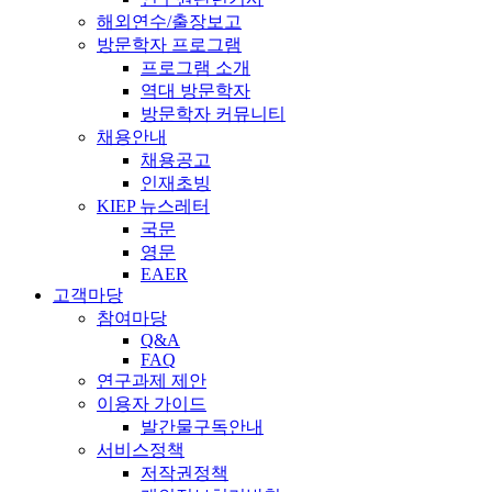
해외연수/출장보고
방문학자 프로그램
프로그램 소개
역대 방문학자
방문학자 커뮤니티
채용안내
채용공고
인재초빙
KIEP 뉴스레터
국문
영문
EAER
고객마당
참여마당
Q&A
FAQ
연구과제 제안
이용자 가이드
발간물구독안내
서비스정책
저작권정책