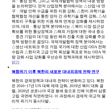
외ㆍ통상 정책, 그리고 국제개발협력 정책의 대응 방향
을 논의하였다. 먼저 산업정책 분야에서는 △산업 내 연
구ㆍ개발 인력 수급을 위한 지원 강화, △한미 과학기술
협력협정 개선을 통한 양자 간 과학기술 협력 강화, △AI
팩토리 구축을 위한 지원 체계 연계성 강화를 제시하였
으며, 대외ㆍ통상 정책 분야에서는 △북미 시장 접근성
확보를 위한 통상정책과 △해외 거점에 대한 국내 중소
ㆍ중견 기업의 대기업 동반 해외 진출 지원 강화를 주요
정책 방향으로 꼽았다. 국제개발협력 정책 분야에서는
△생산 네트워크 주요 거점 국가에 대한 산업 ODA 전략
수립과 △현지국 고급 인력 육성을 목표로 하는 ODA 역
량 강화 사업 강화를 우선순위 정책과제로 제시하였다.
닫기
복합위기 이후 북한의 새로운 대내외경제 전략 연구
북한의 경제정책과 대내외 전략이 변화하고 있다. 북한
은 2016~17년 UN 대북 제재 강화, 2019년 북미 대화 결
렬, 2020년 코로나19 국경 봉쇄 등으로 인해 이른바 삼중
고립 국면에 직면하였다. 이 과정에서 경제적·외교적·물
리적 위기가 동시다발..