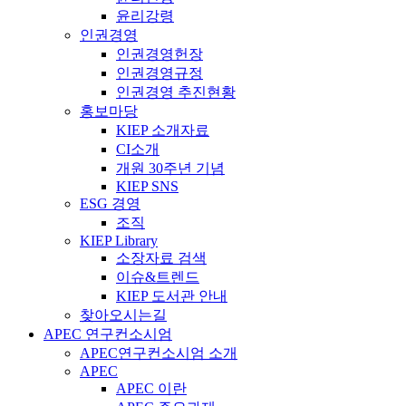
윤리강령
인권경영
인권경영헌장
인권경영규정
인권경영 추진현황
홍보마당
KIEP 소개자료
CI소개
개원 30주년 기념
KIEP SNS
ESG 경영
조직
KIEP Library
소장자료 검색
이슈&트렌드
KIEP 도서관 안내
찾아오시는길
APEC 연구컨소시엄
APEC연구컨소시엄 소개
APEC
APEC 이란