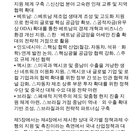
지원 체계 구축 △신산업 분야 고숙련 인재 교류 및 지역
협력 확대
▪ 베트남: △베트남 제조업 생태계 조성 및 고도화 지원
으로 한국의 글로벌 핵심 공급망 확보, △공적자금(유무
상 ODA) 확대를 통한 베트남의 경제 개혁과 비즈니스
환경 개선 지원, △한ㆍ베트남 공급망을 아세안 진출 확
대의 전략적 거점으로 활용
▪ 인도네시아: △핵심 협력 산업(철강, 자동차, 석유ㆍ화
학) 연계 발전 논의, △핵심광물 공급망 협력 강화, △주
요 규제 개선 협력
▪ 멕시코: △미국과 멕시코 및 중남미 수출을 겨냥한 생
산 네트워크 이원화 지원, △멕시코 내 글로벌 기업 및 로
컬 기업과의 협력 확대를 위한 정부 간 또는 민관 협력 채
널 강화, △자동차 제조 상류 부문 투자 확대를 위한 정책
수단 및 중국산 대체 수요 대응 전략 마련
▪ 브라질: △폐쇄적 지역주의 제도 맞춤형 현지 진출 지
원 체계 마련, △브라질 거점 중남미 역내ㆍ외 수출 확대
기반 조성, △브라질과의 전략적 파트너십 구축
제5장에서는 제4장에서 제시한 상대 국가별 정책과제 수
행의 지원 및 촉진이라는 측면에서 국내 산업정책과 대