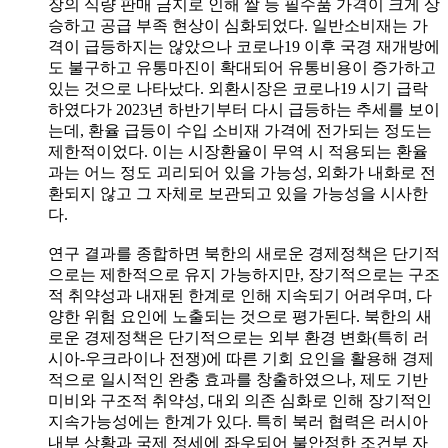
장의 식량 판매 금지로 인해 쌀 등 필수품 가격이 크게 상
승하고 공급 부족 현상이 심화되었다. 일반소비재는 가
격이 급등하지는 않았으나 코로나19 이후 국경 재개방에
도 불구하고 유통마진이 확대되어 유통비용이 증가하고
있는 것으로 나타났다. 외환시장은 코로나19 시기 급락
하였다가 2023년 하반기부터 다시 급등하는 추세를 보이
는데, 환율 급등이 수입 소비재 가격에 전가되는 정도는
제한적이었다. 이는 시장환율이 무역 시 적용되는 환율
과는 어느 정도 괴리되어 있을 가능성, 외화가 내화로 전
환되지 않고 그 자체로 보관되고 있을 가능성을 시사한
다.
연구 결과를 종합하면 북한의 새로운 경제정책은 단기적
으로는 제한적으로 유지 가능하지만, 장기적으로는 구조
적 취약성과 내재된 한계로 인해 지속되기 어려우며, 다
양한 위험 요인에 노출되는 것으로 평가된다. 북한의 새
로운 경제정책은 단기적으로는 외부 환경 변화(특히 러
시아-우크라이나 전쟁)에 따른 기회 요인을 활용해 경제
적으로 일시적인 완충 효과를 창출하였으나, 제도 기반
미비와 구조적 취약성, 대외 의존 심화로 인해 장기적인
지속가능성에는 한계가 있다. 특히 북러 협력은 러시아
내부 상황과 국제 정세에 좌우되어 불안정한 조건부 자