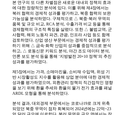
본 연구의 또 다른 차별점은 새로운 대내외 정책의 효과
에 대한 정량적인 분석에 있다. 이를 위해 제4장에서는
북러 협력의 경제적 성과를 평가하고, 북중 협력의 보완
가능성을 분석하였다. 구체적으로 △ 북중·북러 무역의
품목 및 규모 비교, RCA 분석, 수출가격 비교 등을 통해
경제협력의 구조적 특징을 살폈다. 또한 △ 불법교역, 군
사협력, 해외 노동자 파견, 관광, 인프라 사업 등도 함께
검토하였다. 산업 생산 부문에서는 경제적 성과를 평가
하기 위해 △ 금속·화학 산업의 성과를 중점적으로 분석
하고, △ 로동신문 키워드 분석, 야간 조도 데이터 분석,
언론 보도 분석 등을 통해 ‘지방발전 20×10 정책’의 추진
성과를 평가하였다.
제5장에서는 가격, 소매마진율, 소비재 수입액, 위성 기
반 시장활성도 지수를 활용해 상업 분야에 대한 경제적
성과를 평가하였으며, 외환관리 정책의 직간접적인 영향
을 보기 위해 환율 추세와 환율의 물가 전가 효과를 패널
ARDL 모형을 통해 분석하였다.
분석 결과, 대외경제 부문에서는 코로나19로 크게 위축
되었던 북중 무역이 점차 회복되어 2024년에는 22억~23
억 달러 규모에 이르렀다. 북러 무역은 규모 면에서는 작