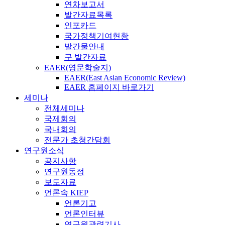
연차보고서
발간자료목록
인포카드
국가정책기여현황
발간물안내
구 발간자료
EAER(영문학술지)
EAER(East Asian Economic Review)
EAER 홈페이지 바로가기
세미나
전체세미나
국제회의
국내회의
전문가 초청간담회
연구원소식
공지사항
연구원동정
보도자료
언론속 KIEP
언론기고
언론인터뷰
연구원관련기사