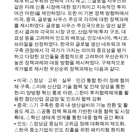
세계 비교우위와 전략적 가치 제고, △글로벌 사우스와
같은 미래 신흥 시장에 대한 장기적이고 지속적인 투자
여건 마련)을 제안하였다. 또한 이 기본 정책 방향하에서
미국, 중국, 글로벌 사우스 주요국 각각에 대한 정책과제
를 제시하였다. 글로벌 사우스 주요국으로는 앞선 설문
조사 결과와 각국의 시장 규모, 산업/무역/투자 구조, 대
표성 등을 고려하여 인도와 베트남, 인도네시아, 멕시코,
브라질을 선정하였다. 한국의 글로벌 생산 네트워크 재
구축 관점에서 각 국가가 가지는 의미와 중요성을 평가
하고 다양한 요인들을 종합적으로 고려하여 우선순위가
높은 정책과제와 대응 방향을 제시하였다. 구체적으로
국가별로 제시한 우선순위 정책과제는 다음과 같다.
▪ 미국: △정상ㆍ고위ㆍ실무ㆍ민간 통합 한-미 정례 협의
체 구축, △미래 신산업 기술 협력 및 인재 양성을 통한
한-미 양방향 혁신 통로 마련, △한미 투자협력체계를 활
용한 첨단산업 공급망 및 인프라 협력 강화
▪ 중국: △기 구축된 중국 내 생산설비의 기능 전환 및 활
용도 제고, △공통 정책 목표에 기반한 대중 협력 및 시장
확대, △혁신 생태계 연계를 통한 대중 협력 공간 확대
▪ 인도: △정상급 중심의 고위급 정례 대화체의 제도화,
△한국 중소기업의 인도 진출을 위한 패키지형 현지화