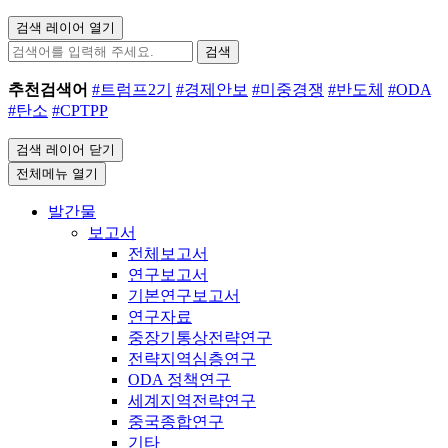
검색 레이어 열기
검색
추천검색어
#트럼프2기
#경제안보
#미중경쟁
#반도체
#ODA
#탄소
#CPTPP
검색 레이어 닫기
전체메뉴 열기
발간물
보고서
전체보고서
연구보고서
기본연구보고서
연구자료
중장기통상전략연구
전략지역심층연구
ODA 정책연구
세계지역전략연구
중국종합연구
기타