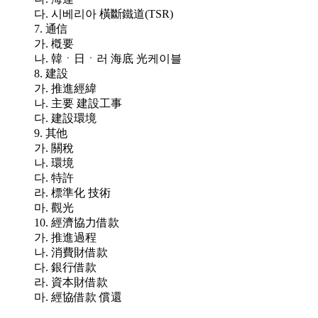
다. 시베리아 橫斷鐵道(TSR)
7. 通信
가. 槪要
나. 韓ㆍ日ㆍ러 海底 光케이블
8. 建設
가. 推進經緯
나. 主要 建設工事
다. 建設環境
9. 其他
가. 關稅
나. 環境
다. 特許
라. 標準化 技術
마. 觀光
10. 經濟協力借款
가. 推進過程
나. 消費財借款
다. 銀行借款
라. 資本財借款
마. 經協借款 償還