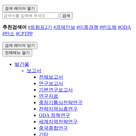
검색 레이어 열기
검색
추천검색어
#트럼프2기
#경제안보
#미중경쟁
#반도체
#ODA
#탄소
#CPTPP
검색 레이어 닫기
전체메뉴 열기
발간물
보고서
전체보고서
연구보고서
기본연구보고서
연구자료
중장기통상전략연구
전략지역심층연구
ODA 정책연구
세계지역전략연구
중국종합연구
기타