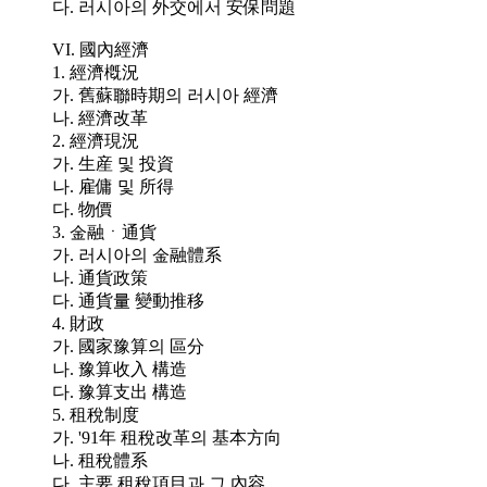
다. 러시아의 外交에서 安保問題
VI. 國內經濟
1. 經濟槪況
가. 舊蘇聯時期의 러시아 經濟
나. 經濟改革
2. 經濟現況
가. 生産 및 投資
나. 雇傭 및 所得
다. 物價
3. 金融ㆍ通貨
가. 러시아의 金融體系
나. 通貨政策
다. 通貨量 變動推移
4. 財政
가. 國家豫算의 區分
나. 豫算收入 構造
다. 豫算支出 構造
5. 租稅制度
가. '91年 租稅改革의 基本方向
나. 租稅體系
다. 主要 租稅項目과 그 內容