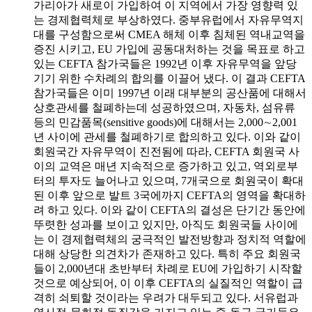
가리아가 새로이 가입하여 이 지역에서 가장 영향력 있
는 경제협력체로 부상하였다. 중부유럽에서 자유무역지
대를 구성함으로써 CMEA 해체 이후 침체된 역내교역을
증진 시키고, EU 가입에 공동대처하는 것을 목표로 하고
있는 CEFTA 참가국들은 1992년 이후 자유무역을 앞당
기기 위한 수차례의 합의를 이끌어 냈다. 이 결과 CEFTA
참가국들은 이미 1997년 이래 대부분의 공산품에 대해서
상호관세를 철폐하는데 성공하였으며, 자동차, 섬유류
등의 민감품목(sensitive goods)에 대해서는 2,000∼2,001
년 사이에 관세를 철폐하기로 합의하고 있다. 이와 같이
회원국간 자유무역이 진전됨에 따라, CEFTA 회원국 사
이의 교역은 매년 지속적으로 증가하고 있고, 역외로부
터의 투자도 늘어나고 있으며, 7개국으로 회원국이 확대
된 이후 앞으로 발트 3국에까지 CEFTA의 영역을 확대하
려 하고 있다. 이와 같이 CEFTA의 결성은 단기간 동안에
뚜렷한 성과를 보이고 있지만, 아직도 회원국들 사이에
는 이 경제협력체의 궁극적인 발전방향과 정치적 역할에
대해 상당한 의견차가 존재하고 있다. 특히 주요 회원국
들이 2,000년대 초반부터 차례로 EU에 가입하기 시작할
것으로 예상되어, 이 이후 CEFTA의 실질적인 역할이 급
격히 쇠퇴할 것이라는 우려가 대두되고 있다. 서유럽과