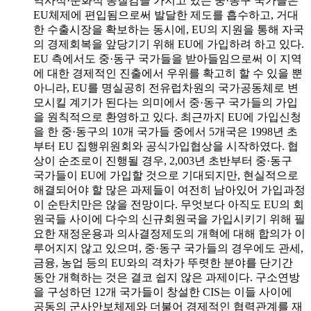
역사적·문화적 동질감을 가지고 있는 중·동구 국가들은
EU체제에 편입됨으로써 발달한 제도를 흡수하고, 거대
한 수출시장을 확보하는 동시에, EU의 지원을 통해 자국
의 경제회복을 앞당기기 위해 EU에 가입하려 하고 있다.
EU 측에서도 중·동구 국가들을 받아들임으로써 이 지역
에 대한 경제적인 진출에서 우위를 확고히 할 수 있을 뿐
아니라, EU를 명실공히 전유럽차원의 국가공동체로 변
모시킬 계기가 된다는 의미에서 중·동구 국가들의 가입
을 원칙적으로 환영하고 있다. 최근까지 EU에 가입신청
을 한 중·동구의 10개 국가들 중에서 5개국은 1998년 초
부터 EU 집행위원회와 공식가입협상을 시작하였다. 협
상이 순조로이 진행될 경우, 2,003년 초반부터 중·동구
국가들이 EU에 가입할 것으로 기대되지만, 현실적으로
해결되어야 할 많은 과제들이 여전히 남아있어 가입과정
이 순탄치만은 않을 전망이다. 무엇보다 아직도 EU의 회
원국들 사이에 다수의 신규회원국을 가입시키기 위해 필
요한 재정운용과 의사결정제도의 개혁에 대해 합의가 이
루어지지 않고 있으며, 중·동구 국가들의 경우에도 관세,
금융, 농업 등의 EU와의 격차가 뚜렷한 분야를 단기간
동안 개혁하는 것은 결코 쉽지 않은 과제이다. 구소연방
을 구성하던 12개 국가들이 창설한 CIS는 이들 사이에
공동의 군사안보체제와 더불어 경제적인 협력관계를 재