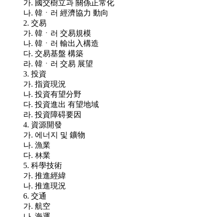
가. 國交樹立과 關係正常化
나. 韓ㆍ러 經濟協力 動向
2. 交易
가. 韓ㆍ러 交易規模
나. 韓ㆍ러 輸出入構造
다. 交易基盤 構築
라. 韓ㆍ러 交易 展望
3. 投資
가. 指資現況
나. 投資有望分野
다. 投資進出 有望地域
라. 投資障碍要因
4. 資源開發
가. 에너지 및 鑛物
나. 漁業
다. 林業
5. 科學技術
가. 推進經緯
나. 推進現況
6. 交通
가. 航空
나. 海運