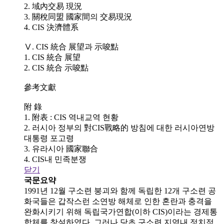
2. 域內交易 現況
3. 關稅同盟 國家間의 交易現況
4. CIS 決濟體系
Ⅴ. CIS 統合 展望과 示唆點
1. CIS 統合 展望
2. CIS 統合 示唆點
參考文獻
附 錄
1. 附表 : CIS 역내교역 현황
2. 러시아 정부의 對CIS戰略的 방침에 대한 러시아연방
대통령 포고령
3. 유라시아 國家聯合
4. CIS내 민족분쟁
닫기
국문요약
1991년 12월 구소련 붕괴와 함께 독립한 12개 구소련 공
화국들은 갑작스런 소연방 해체로 인한 혼란과 충격을
완화시키기 위해 독립국가연합(이하 CIS)이라는 경제통
합체를 창설하였다. 그러나 당초 구소련 지역내 정치적