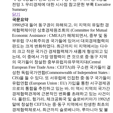
전망 3. 우리경제에 대한 시사점 참고문헌 부록 Executive
Summary
닫기
국문요약
1990년대 들어 동구권이 와해되고, 이 지역의 유일한 경
제협력체이던 상호경제원조회의 (Committee for Mutual
Economic Assistance : CMEA)가 해체되면서, 중부 및 동
부유럽 구사회주의권 국가들에 있어서 대외경제협력의
판도는 크게 변화하였다. 최근까지 이 지역에서는 다수
의 크고 작은 국가간 경제협력체가 새롭게 형성되고 있
는데, 이 중에서 가장 영향력이 큰 것으로 중·동구 지역
의 국가들이 창설한 중부유럽자유무역지대(Central
European Free Trade Area : CEFTA)와 구소련 국가들이 결
성한 독립국가연합(Commonwealth of Independent States :
CIS)을 들 수 있다. 또 서유럽에 인접한 중·동구 국가들이
유럽연합 (European Union : EU) 가입을 통한 서구경제권
으로의 통합을 추진하고 있는 바, 이 역시 지역의 국가간
경제협력관계에 근본적인 변화를 초래하고 있는 사건이
다. 폴란드, 헝가리, 체크공화국 및 슬로바키아가 1992년
말에 창설한 CEFTA는 중·동구 지역에서 탄생한 최초의
경제협력체로서, 최근까지 슬로베니아, 루마니아 및 불