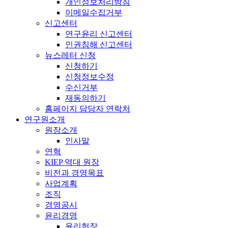
개인정보처리방침
이메일수집거부
신고센터
연구윤리 신고센터
인권침해 신고센터
뉴스레터 신청
신청하기
신청정보수정
수신거부
재동의하기
홈페이지 담당자 연락처
연구원소개
원장소개
인사말
연혁
KIEP 역대 원장
비전과 경영목표
사업계획
조직
경영공시
윤리경영
윤리헌장