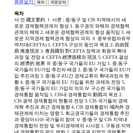
원문보기
목차
국문요약
목차
서 언 國文要約 Ⅰ 서론 : 중/동구 및 CIS 지역에서의 새
로운 경제협력관계의 형성 1. 동구권의 와해와 경제협력
관계의 해체 2. 새로운 경제협력관계의 형성 움직임 3. 새
로운 지역경제 협력관계 형성의 의의 Ⅱ 중부유럽자유무
역지대(CEFTA) 1. CEFTA 구성의 동인과 목표 2. 自由貿
易 推進現況 3. 會員國別 對CEFTA 정책과 회원국 확대
과정 및 전망 4. CEFTA 經濟規模와 現況 5. CEFTA 결성
의 經濟的 效果 Ⅲ 중/동구 국가들의 EU 가입 1. 중.동구
국가들의 EU가입 추진의 배경 2. 중/동구 국가들의 EU가
입 추진과정 3. 중/동구-EU간 경제교류의 확대과정과 현
황 4. 중/동구 국가들의 EU 가입을 위한 과제와 전망 5.
중/동구 국가들의 EU 가입의 의의 Ⅳ 구소련 국가들의
경제통합 움직임 1. CIS내 경제통합의 動因과 목표 2.
CIS 광역 경제통합의 현황과 전망 3. CIS 국가들의 경제
개혁 추진과 최근 경제동향 4. CIS 경제통합이 域內外 경
제관계에 미치는 영향 5. 회교권국가들의 경제통합 추진
과 중앙아시아 국가들의 참여 Ⅴ 중/동구 및 CIS 지역내
경제통합의 전망 및 우리경제에의 시사점 1. 구동권 지역
내 경제통합의 판도 변화 2. 구동구권 지역의 경제통합