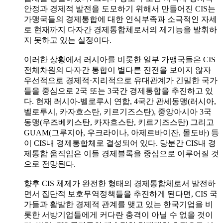
안정과 경제적 발전을 도모하기 위해서 만들어진 CIS는
가맹국들의 경제통합에 대한 인식부족과 소극적인 자세
로 현재까지 다자간 경제통합체로서의 제기능을 발휘하
지 못하고 있는 실정이다.
이러한 상황에서 러시아를 비롯한 일부 가맹국들은 CIS
전체차원의 다자간 통합이 별다른 진전을 보이지 않자
우선적으로 경제적·지리적으로 유대관계가 긴밀한 국가
들을 중심으로 2국 또는 3국간 경제통합을 추진하고 있
다. 현재 러시아-벨로루시 연합, 4국간 관세동맹(러시아,
벨로루시, 카자흐스탄, 키르기즈스탄), 중앙아시아 3국
동맹(우즈베키스탄, 카자흐스탄, 키르기즈스탄) 그리고
GUAM(그루지아, 우크라이나, 아제르바이잔, 몰도바) 등
이 CIS내 경제통합체로 결성되어 있다. 당분간 CIS내 경
제통합 움직임은 이들 경제블록을 중심으로 이루어질 것
으로 전망된다.
향후 CIS 체제가 완전한 형태의 경제통합체로서 발전하
면서 집단적 보호무역정책들을 추진하게 된다면, CIS 국
가들과 활발한 경제적 관계를 맺고 있는 한국기업을 비
롯한 서방기업들에게 커다란 충격이 아닐 수 없을 것이