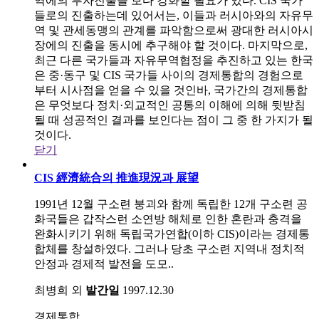
역에의 투자진출을 보다 강화할 필요가 있다. CIS 국가
들로의 진출하는데 있어서는, 이들과 러시아와의 자유무
역 및 관세동맹의 관계를 파악함으로써 광대한 러시아시
장에의 진출을 동시에 추구해야 할 것이다. 마지막으로,
최근 다른 국가들과 자유무역협정을 추진하고 있는 한국
은 중·동구 및 CIS 국가들 사이의 경제통합의 경험으로
부터 시사점을 얻을 수 있을 것인바, 국가간의 경제통합
은 무엇보다 정치·외교적인 공통의 이해에 의해 뒷받침
될 때 성공적인 결과를 보인다는 점이 그 중 한 가지가 될
것이다.
닫기
CIS 經濟統合의 推進現況과 展望
1991년 12월 구소련 붕괴와 함께 독립한 12개 구소련 공
화국들은 갑작스런 소연방 해체로 인한 혼란과 충격을
완화시키기 위해 독립국가연합(이하 CIS)이라는 경제통
합체를 창설하였다. 그러나 당초 구소련 지역내 정치적
안정과 경제적 발전을 도모..
최병희 외
발간일
1997.12.30
경제통합