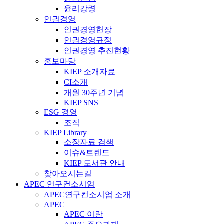
윤리강령
인권경영
인권경영헌장
인권경영규정
인권경영 추진현황
홍보마당
KIEP 소개자료
CI소개
개원 30주년 기념
KIEP SNS
ESG 경영
조직
KIEP Library
소장자료 검색
이슈&트렌드
KIEP 도서관 안내
찾아오시는길
APEC 연구컨소시엄
APEC연구컨소시엄 소개
APEC
APEC 이란