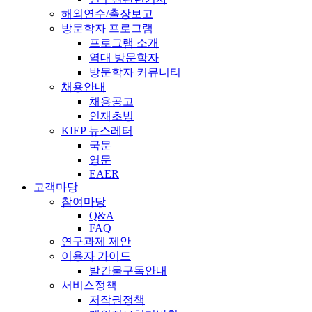
해외연수/출장보고
방문학자 프로그램
프로그램 소개
역대 방문학자
방문학자 커뮤니티
채용안내
채용공고
인재초빙
KIEP 뉴스레터
국문
영문
EAER
고객마당
참여마당
Q&A
FAQ
연구과제 제안
이용자 가이드
발간물구독안내
서비스정책
저작권정책