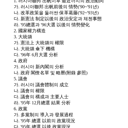
1. 러시아聯邦 出帆이후 最近까지의 政治動向
가. 러시아聯邦 出帆前後의 情勢('90~'91년)
나. 改革政策을 둘러싼 保革葛藤('92~'93년)
다. 新憲法 制定以後의 政治安定과 체첸事態
라. '95總選과 '96大選 以後의 情勢變化
2. 國家權力構造
3. 大統領
가. 憲法上 大統領의 權限
나. 大統領 傘下 機構
다. '96年 6月大選 分析
4. 政府
가. 러시아 新內閣의 分析
나. 政府 閣僚名單 및 略曆(附錄 參照)
5. 議會
가. 러시아 議會體制의 成立
나. 議會의 權限
다. 議會의 構成과 主要人士
라. '95年 12月總選 結果 分析
6. 政黨
가. 多黨制의 導入과 發展過程
나. '95年 總選 以前의 政黨現況
다. '95年 總選 以後 政黨現況