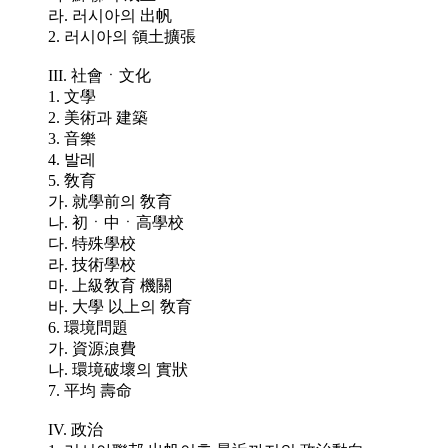
라. 러시아의 出帆
2. 러시아의 領土擴張
III. 社會ㆍ文化
1. 文學
2. 美術과 建築
3. 音樂
4. 발레
5. 敎育
가. 就學前의 敎育
나. 初ㆍ中ㆍ高學校
다. 特殊學校
라. 技術學校
마. 上級敎育 機關
바. 大學 以上의 敎育
6. 環境問題
가. 資源浪費
나. 環境破壞의 實狀
7. 平均 壽命
IV. 政治