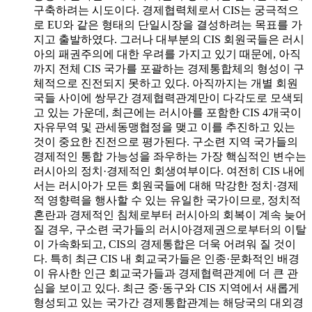
구축하려는 시도이다. 경제협력체로서 CIS는 궁극적으
로 EU와 같은 형태의 단일시장을 결성하려는 목표를 가
지고 출발하였다. 그러나 대부분의 CIS 회원국들은 러시
아의 패권주의에 대한 우려를 가지고 있기 때문에, 아직
까지 전체 CIS 국가를 포괄하는 경제통합체의 형성이 구
체적으로 진전되지 못하고 있다. 아직까지는 개별 회원
국들 사이에 쌍무간 경제협력관계만이 다각도로 모색되
고 있는 가운데, 최근에는 러시아를 포함한 CIS 4개국이
자유무역 및 관세동맹협정을 맺고 이를 추진하고 있는
것이 중요한 진전으로 평가된다. 구소련 지역 국가들의
경제적인 통합 가능성을 좌우하는 가장 핵심적인 변수는
러시아의 정치·경제적인 회생여부이다. 여전히 CIS 내에
서는 러시아가 모든 회원국들에 대해 막강한 정치·경제
적 영향력을 행사할 수 있는 유일한 국가이므로, 정치적
혼란과 경제적인 침체로부터 러시아의 회복이 계속 늦어
질 경우, 구소련 국가들의 러시아경제권으로부터의 이탈
이 가속화되고, CIS의 경제통합은 더욱 어려워 질 것이
다. 특히 최근 CIS 내 회교국가들은 인종·문화적인 배경
이 유사한 인근 회교국가들과 경제협력관계에 더 큰 관
심을 보이고 있다. 최근 중·동구와 CIS 지역에서 새롭게
형성되고 있는 국가간 경제통합관계는 해당국의 대외경