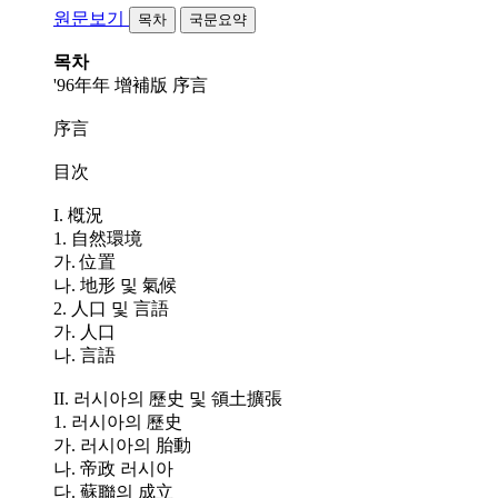
원문보기
목차
국문요약
목차
'96年年 增補版 序言
序言
目次
I. 槪況
1. 自然環境
가. 位置
나. 地形 및 氣候
2. 人口 및 言語
가. 人口
나. 言語
II. 러시아의 歷史 및 領土擴張
1. 러시아의 歷史
가. 러시아의 胎動
나. 帝政 러시아
다. 蘇聯의 成立