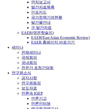
연차보고서
발간자료목록
인포카드
국가정책기여현황
발간물안내
구 발간자료
EAER(영문학술지)
EAER(East Asian Economic Review)
EAER 홈페이지 바로가기
세미나
전체세미나
국제회의
국내회의
전문가 초청간담회
연구원소식
공지사항
연구원동정
보도자료
언론속 KIEP
언론기고
언론인터뷰
연구원관련기사