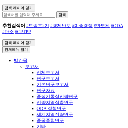
검색 레이어 열기
검색
추천검색어
#트럼프2기
#경제안보
#미중경쟁
#반도체
#ODA
#탄소
#CPTPP
검색 레이어 닫기
전체메뉴 열기
발간물
보고서
전체보고서
연구보고서
기본연구보고서
연구자료
중장기통상전략연구
전략지역심층연구
ODA 정책연구
세계지역전략연구
중국종합연구
기타