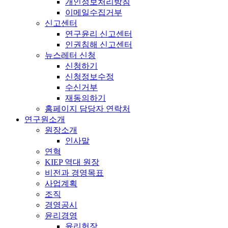
개인정보처리방침
이메일수집거부
신고센터
연구윤리 신고센터
인권침해 신고센터
뉴스레터 신청
신청하기
신청정보수정
수신거부
재동의하기
홈페이지 담당자 연락처
연구원소개
원장소개
인사말
연혁
KIEP 역대 원장
비전과 경영목표
사업계획
조직
경영공시
윤리경영
윤리헌장