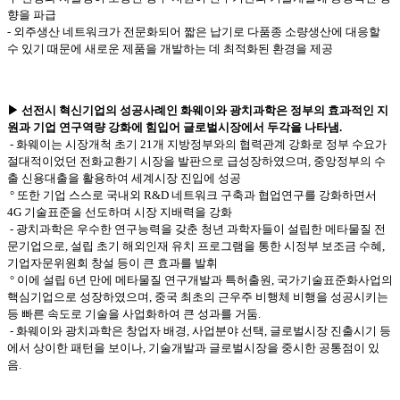
향을 파급
- 외주생산 네트워크가 전문화되어 짧은 납기로 다품종 소량생산에 대응할
수 있기 때문에 새로운 제품을 개발하는 데 최적화된 환경을 제공
▶ 선전시 혁신기업의 성공사례인 화웨이와 광치과학은 정부의 효과적인 지
원과 기업 연구역량 강화에 힘입어 글로벌시장에서 두각을 나타냄.
- 화웨이는 시장개척 초기 21개 지방정부와의 협력관계 강화로 정부 수요가
절대적이었던 전화교환기 시장을 발판으로 급성장하였으며, 중앙정부의 수
출 신용대출을 활용하여 세계시장 진입에 성공
° 또한 기업 스스로 국내외 R&D 네트워크 구축과 협업연구를 강화하면서
4G 기술표준을 선도하며 시장 지배력을 강화
- 광치과학은 우수한 연구능력을 갖춘 청년 과학자들이 설립한 메타물질 전
문기업으로, 설립 초기 해외인재 유치 프로그램을 통한 시정부 보조금 수혜,
기업자문위원회 창설 등이 큰 효과를 발휘
°
이에 설립 6년 만에 메타물질 연구개발과 특허출원, 국가기술표준화사업의
핵심기업으로 성장하였으며, 중국 최초의 근우주 비행체 비행을 성공시키는
등 빠른 속도로 기술을 사업화하여 큰 성과를 거둠.
- 화웨이와 광치과학은 창업자 배경, 사업분야 선택, 글로벌시장 진출시기 등
에서 상이한 패턴을 보이나, 기술개발과 글로벌시장을 중시한 공통점이 있
음.