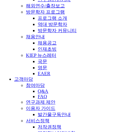
해외연수/출장보고
방문학자 프로그램
프로그램 소개
역대 방문학자
방문학자 커뮤니티
채용안내
채용공고
인재초빙
KIEP 뉴스레터
국문
영문
EAER
고객마당
참여마당
Q&A
FAQ
연구과제 제안
이용자 가이드
발간물구독안내
서비스정책
저작권정책