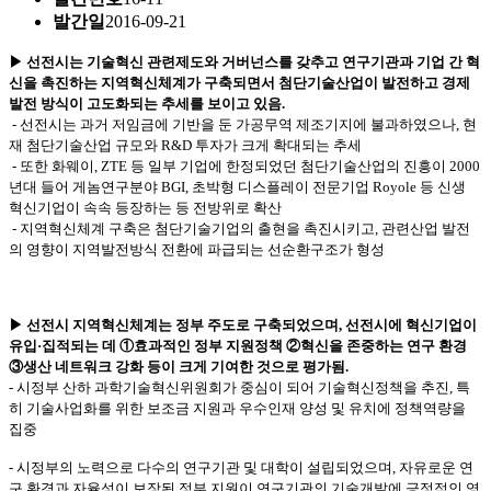
발간일
2016-09-21
▶ 선전시는 기술혁신 관련제도와 거버넌스를 갖추고 연구기관과 기업 간 혁
신을 촉진하는 지역혁신체계가 구축되면서 첨단기술산업이 발전하고 경제
발전 방식이 고도화되는 추세를 보이고 있음.
- 선전시는 과거 저임금에 기반을 둔 가공무역 제조기지에 불과하였으나, 현
재 첨단기술산업 규모와 R&D 투자가 크게 확대되는 추세
- 또한 화웨이, ZTE 등 일부 기업에 한정되었던 첨단기술산업의 진흥이 2000
년대 들어 게놈연구분야 BGI, 초박형 디스플레이 전문기업 Royole 등 신생
혁신기업이 속속 등장하는 등 전방위로 확산
- 지역혁신체계 구축은 첨단기술기업의 출현을 촉진시키고, 관련산업 발전
의 영향이 지역발전방식 전환에 파급되는 선순환구조가 형성
▶ 선전시 지역혁신체계는 정부 주도로 구축되었으며, 선전시에 혁신기업이
유입·집적되는 데 ①효과적인 정부 지원정책 ②혁신을 존중하는 연구 환경
③생산 네트워크 강화 등이 크게 기여한 것으로 평가됨.
- 시정부 산하 과학기술혁신위원회가 중심이 되어 기술혁신정책을 추진, 특
히 기술사업화를 위한 보조금 지원과 우수인재 양성 및 유치에 정책역량을
집중
- 시정부의 노력으로 다수의 연구기관 및 대학이 설립되었으며, 자유로운 연
구 환경과 자율성이 보장된 정부 지원이 연구기관의 기술개발에 긍정적인 영