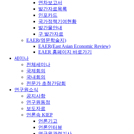
연차보고서
발간자료목록
인포카드
국가정책기여현황
발간물안내
구 발간자료
EAER(영문학술지)
EAER(East Asian Economic Review)
EAER 홈페이지 바로가기
세미나
전체세미나
국제회의
국내회의
전문가 초청간담회
연구원소식
공지사항
연구원동정
보도자료
언론속 KIEP
언론기고
언론인터뷰
연구원관련기사