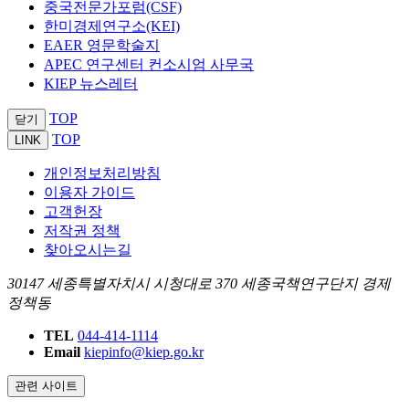
중국전문가포럼(CSF)
한미경제연구소(KEI)
EAER 영문학술지
APEC 연구센터 컨소시엄 사무국
KIEP 뉴스레터
TOP
닫기
TOP
LINK
개인정보처리방침
이용자 가이드
고객헌장
저작권 정책
찾아오시는길
30147 세종특별자치시 시청대로 370 세종국책연구단지 경제
정책동
TEL
044-414-1114
Email
kiepinfo@kiep.go.kr
관련 사이트