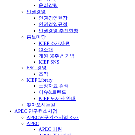
윤리강령
인권경영
인권경영헌장
인권경영규정
인권경영 추진현황
홍보마당
KIEP 소개자료
CI소개
개원 30주년 기념
KIEP SNS
ESG 경영
조직
KIEP Library
소장자료 검색
이슈&트렌드
KIEP 도서관 안내
찾아오시는길
APEC 연구컨소시엄
APEC연구컨소시엄 소개
APEC
APEC 이란