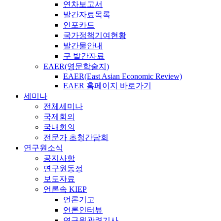
연차보고서
발간자료목록
인포카드
국가정책기여현황
발간물안내
구 발간자료
EAER(영문학술지)
EAER(East Asian Economic Review)
EAER 홈페이지 바로가기
세미나
전체세미나
국제회의
국내회의
전문가 초청간담회
연구원소식
공지사항
연구원동정
보도자료
언론속 KIEP
언론기고
언론인터뷰
연구원관련기사