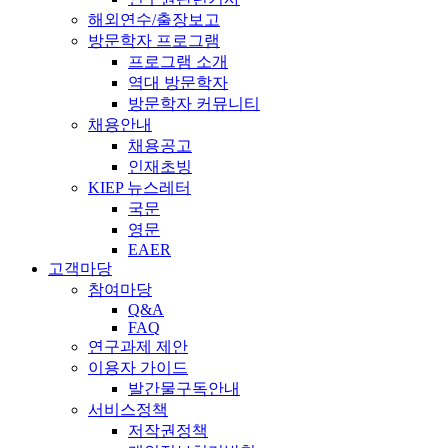
해외연수/출장보고
방문학자 프로그램
프로그램 소개
역대 방문학자
방문학자 커뮤니티
채용안내
채용공고
인재초빙
KIEP 뉴스레터
국문
영문
EAER
고객마당
참여마당
Q&A
FAQ
연구과제 제안
이용자 가이드
발간물구독안내
서비스정책
저작권정책