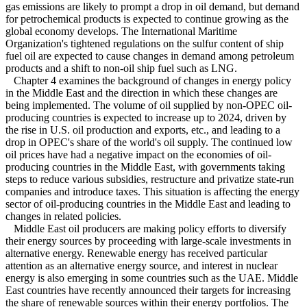
gas emissions are likely to prompt a drop in oil demand, but demand
for petrochemical products is expected to continue growing as the
global economy develops. The International Maritime
Organization's tightened regulations on the sulfur content of ship
fuel oil are expected to cause changes in demand among petroleum
products and a shift to non-oil ship fuel such as LNG.
Chapter 4 examines the background of changes in energy policy
in the Middle East and the direction in which these changes are
being implemented. The volume of oil supplied by non-OPEC oil-
producing countries is expected to increase up to 2024, driven by
the rise in U.S. oil production and exports, etc., and leading to a
drop in OPEC's share of the world's oil supply. The continued low
oil prices have had a negative impact on the economies of oil-
producing countries in the Middle East, with governments taking
steps to reduce various subsidies, restructure and privatize state-run
companies and introduce taxes. This situation is affecting the energy
sector of oil-producing countries in the Middle East and leading to
changes in related policies.
Middle East oil producers are making policy efforts to diversify
their energy sources by proceeding with large-scale investments in
alternative energy. Renewable energy has received particular
attention as an alternative energy source, and interest in nuclear
energy is also emerging in some countries such as the UAE. Middle
East countries have recently announced their targets for increasing
the share of renewable sources within their energy portfolios. The