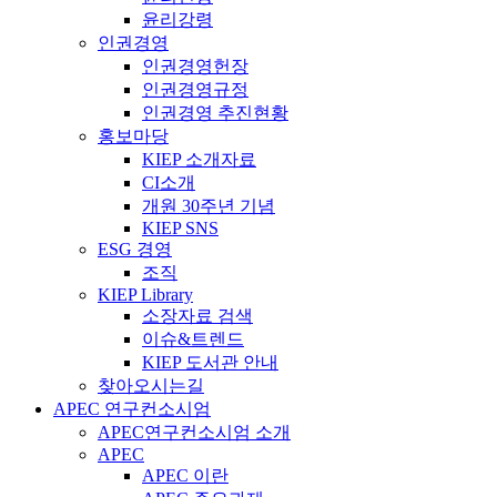
윤리강령
인권경영
인권경영헌장
인권경영규정
인권경영 추진현황
홍보마당
KIEP 소개자료
CI소개
개원 30주년 기념
KIEP SNS
ESG 경영
조직
KIEP Library
소장자료 검색
이슈&트렌드
KIEP 도서관 안내
찾아오시는길
APEC 연구컨소시엄
APEC연구컨소시엄 소개
APEC
APEC 이란