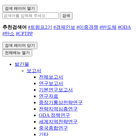
검색 레이어 열기
검색
추천검색어
#트럼프2기
#경제안보
#미중경쟁
#반도체
#ODA
#탄소
#CPTPP
검색 레이어 닫기
전체메뉴 열기
발간물
보고서
전체보고서
연구보고서
기본연구보고서
연구자료
중장기통상전략연구
전략지역심층연구
ODA 정책연구
세계지역전략연구
중국종합연구
기타