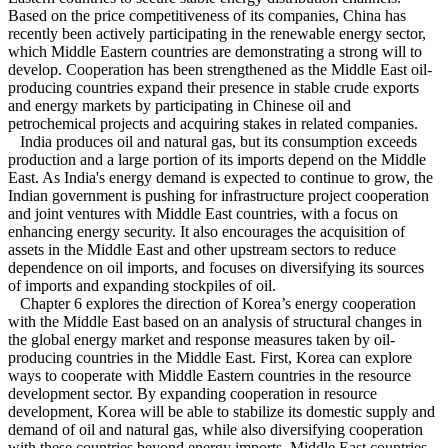
Based on the price competitiveness of its companies, China has
recently been actively participating in the renewable energy sector,
which Middle Eastern countries are demonstrating a strong will to
develop. Cooperation has been strengthened as the Middle East oil-
producing countries expand their presence in stable crude exports
and energy markets by participating in Chinese oil and
petrochemical projects and acquiring stakes in related companies.
India produces oil and natural gas, but its consumption exceeds
production and a large portion of its imports depend on the Middle
East. As India's energy demand is expected to continue to grow, the
Indian government is pushing for infrastructure project cooperation
and joint ventures with Middle East countries, with a focus on
enhancing energy security. It also encourages the acquisition of
assets in the Middle East and other upstream sectors to reduce
dependence on oil imports, and focuses on diversifying its sources
of imports and expanding stockpiles of oil.
Chapter 6 explores the direction of Korea’s energy cooperation
with the Middle East based on an analysis of structural changes in
the global energy market and response measures taken by oil-
producing countries in the Middle East. First, Korea can explore
ways to cooperate with Middle Eastern countries in the resource
development sector. By expanding cooperation in resource
development, Korea will be able to stabilize its domestic supply and
demand of oil and natural gas, while also diversifying cooperation
with these countries beyond energy imports. Middle East countries