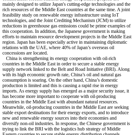
mainly designed to utilize Japan's cutting-edge technologies and the
rich resources of the Middle East countries at the same time. A joint
feasibility study on renewable energy infrastructure using IoT
technologies, and the Joint Crediting Mechanism (JCM) to utilize
reductions in greenhouse gas emissions could be prime examples of
this cooperation. In addition, the Japanese government is making
efforts to maintain resource development projects in the Middle East
region. Japan has been especially active in maintaining diplomatic
relations with the UAE, where 40% of Japan’s overseas oil
concessions are located.
China is strengthening its energy cooperation with oil-rich
countries in the Middle East in order to secure a stable energy
supply network linked to the Belt and Road Initiative (BRI). Along
with its high economic growth rate, China’s oil and natural gas
consumption is soaring. On the other hand, China’s domestic
production is limited and this is causing a rapid rise in energy
imports. As energy supply has emerged as a major security issue, it
has become more important to cooperate with oil-producing
countries in the Middle East with abundant natural resources.
Meanwhile, oil-producing countries in the Middle East are seeking
stable export destinations for their energy exports, and to introduce
new and renewable energy sources into their economies and
diversify non-oil industries. In response, the Chinese government is
trying to link the BRI with the logistics hub strategy of Middle
Eastern countries to secure stable energy distribution channels.