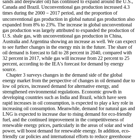
sands and deepwater oil) has continued to expand around the U.S.,
Canada and Brazil. Unconventional gas production increased 4.3
times during the 2000－2017 period, and the proportion of
unconventional gas production in global natural gas production also
expanded from 8% to 23%. The increase in global unconventional
gas production was largely attributed to expanded the production of
U.S. shale gas, with unconventional gas production in China,
Australia and Argentina showing an increase as well. We can expect
to see further changes in the energy mix in the future. The share of
oil demand is forecast to fall to 28 percent in 2040, compared with
32 percent in 2017, while gas will increase from 22 percent to 25
percent, according to the IEA's forecast for demand by energy
source.
Chapter 3 surveys changes in the demand side of the global
energy market from the perspective of changes in oil demand due to
low oil prices, increased demand for alternative energy, and
strengthened environmental regulations. Economic growth in
developing countries such as India and Brazil, which have seen
rapid increases in oil consumption, is expected to play a key role in
increasing oil consumption. Meanwhile, demand for natural gas and
LNG is expected to increase due to rising demand for eco-friendly
fuel, and the continued improvement in the competitiveness of
renewable energy prices, particularly in the areas of solar and wind
power, will boost demand for renewable energy. In addition, eco-
friendly car policies and international efforts to reduce greenhouse