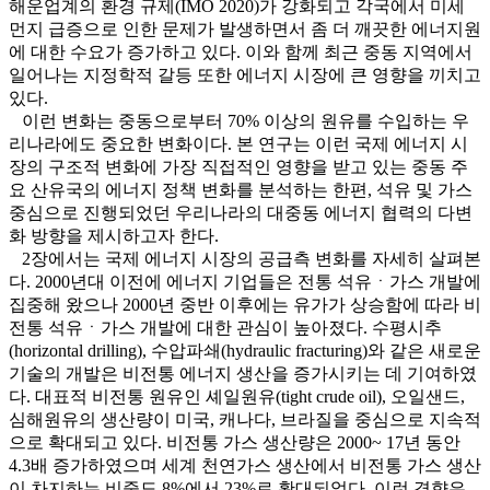
해운업계의 환경 규제(IMO 2020)가 강화되고 각국에서 미세
먼지 급증으로 인한 문제가 발생하면서 좀 더 깨끗한 에너지원
에 대한 수요가 증가하고 있다. 이와 함께 최근 중동 지역에서
일어나는 지정학적 갈등 또한 에너지 시장에 큰 영향을 끼치고
있다.
이런 변화는 중동으로부터 70% 이상의 원유를 수입하는 우
리나라에도 중요한 변화이다. 본 연구는 이런 국제 에너지 시
장의 구조적 변화에 가장 직접적인 영향을 받고 있는 중동 주
요 산유국의 에너지 정책 변화를 분석하는 한편, 석유 및 가스
중심으로 진행되었던 우리나라의 대중동 에너지 협력의 다변
화 방향을 제시하고자 한다.
2장에서는 국제 에너지 시장의 공급측 변화를 자세히 살펴본
다. 2000년대 이전에 에너지 기업들은 전통 석유ㆍ가스 개발에
집중해 왔으나 2000년 중반 이후에는 유가가 상승함에 따라 비
전통 석유ㆍ가스 개발에 대한 관심이 높아졌다. 수평시추
(horizontal drilling), 수압파쇄(hydraulic fracturing)와 같은 새로운
기술의 개발은 비전통 에너지 생산을 증가시키는 데 기여하였
다. 대표적 비전통 원유인 셰일원유(tight crude oil), 오일샌드,
심해원유의 생산량이 미국, 캐나다, 브라질을 중심으로 지속적
으로 확대되고 있다. 비전통 가스 생산량은 2000~ 17년 동안
4.3배 증가하였으며 세계 천연가스 생산에서 비전통 가스 생산
이 차지하는 비중도 8%에서 23%로 확대되었다. 이런 경향은