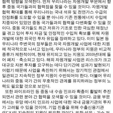
협력 방향을 모색한다. 먼저 우리나라는 자원개발 부문에서 향
후 중동 국가들과의 협력점을 찾을 수 있을 것이다. 자원개발
협력 확대를 통해 우리나라는 국내 석유 및 천연가스 수급의
안정화를 도모할 수 있을 뿐 아니라 기존 전통에너지 수입에
치중되어 있었던 중동 국가들과의 협력을 다변화할 수 있을 것
이다. 중동 국가들도 최근 저유가 기조로 인한 극심한 재정난
을 겪고 있어 투자 자금 및 안정적인 수입처 확보를 위해 자원
개발에 대한 외국인 투자 유입을 장려하고 있다. 이미 일본 등
우리나라 주변국의 정부들은 자국 자원개발 사업에 대한 지원
에 적극적으로 나서고 있는데, 우리나라 정부의 지원은 비교적
종류가 제한적이며, 현재 유지되고 있는 지원도 2010년대에 들
어 폐지ㆍ축소되고 있다. 해외 자원개발 사업은 리스크가 크고
대규모 자본 투자를 요구하는 데다 단기간에 성과가 발현되기
어렵기 때문에 사업을 촉진하기 위해서는 장기적인 관점에서
일관되고 지속적인 정부 지원이 수반되어야 한다. 더불어 우리
나라와 중동 국가 간의 우호적인 관계를 유지하려는 정부의 노
력도 필요할 것으로 보인다.
또한 파이프라인 등 중동 내 수송 인프라 확충이 활발히 추진
되면서 관련 분야 간 협력을 모색할 수 있을 것이다. 금융 부문
에서는 유망 에너지 인프라 사업에 대한 국내 금융기관의 투자
가 고려될 수 있을 것이며, 기업 진출을 위해 수출신용기관
(ECA)의 지속적인 지원이 필요할 것이다. 또한 석유ㆍ가스 저