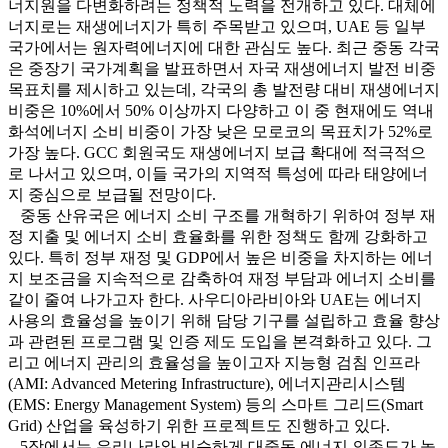
너지원을 다변화하려는 정책적 노력을 전개하고 있다. 대체에
너지로는 재생에너지가 특히 주목받고 있으며, UAE 등 일부
국가에서는 원자력에너지에 대한 관심도 높다. 최근 중동 각국
은 중장기 국가계획을 발표하면서 자국 재생에너지 발전 비중
목표치를 제시하고 있는데, 각국의 총 발전량 대비 재생에너지
비중은 10%에서 50% 이상까지 다양하고 이 중 현재에도 역내
화석에너지 소비 비중이 가장 낮은 모로코의 목표치가 52%로
가장 높다. GCC 회원국도 재생에너지 보급 확대에 적극적으
로 나서고 있으며, 이들 국가의 지역적 특성에 따라 태양에너
지 중심으로 보급될 전망이다.
중동 산유국은 에너지 소비 구조를 개혁하기 위하여 정부 재
정 지출 및 에너지 소비 효율화를 위한 정책도 함께 강화하고
있다. 특히 정부 재정 및 GDP에서 높은 비중을 차지하는 에너
지 보조금을 지속적으로 감축하여 재정 부담과 에너지 소비를
같이 줄여 나가고자 한다. 사우디아라비아와 UAE는 에너지
사용의 효율성을 높이기 위해 담당 기구를 설립하고 효율 향상
과 관련된 프로그램 및 인증 제도 도입을 본격화하고 있다. 그
리고 에너지 관리의 효율성을 높이고자 지능형 검침 인프라
(AMI: Advanced Metering Infrastructure), 에너지관리시스템
(EMS: Energy Management System) 등의 스마트 그리드(Smart
Grid) 산업을 육성하기 위한 프로젝트도 진행하고 있다.
5장에서는 우리나라와 비슷하게 대중동 에너지 의존도가 높