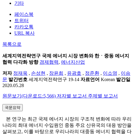
기타
페이스북
트위터
카카오톡
URL 복사
목록으로
세계지역전략연구
국제 에너지 시장 변화와 한ㆍ중동 에너지
협력 다각화 방향
경제협력
,
에너지산업
저자
정재욱
,
손성현
,
장윤희
,
유광호
,
정준환
,
이소영
,
이승
문
발간번호
세계지역전략연구 19-14
자료언어
Korean
발간일
2020.05.28
원문보기(다운로드:5,566)
저자별 보고서
주제별 보고서
국문요약
본 연구는 최근 국제 에너지 시장의 구조적 변화에 따라 우리
나라의 최대 에너지 수입원인 중동 주요 산유국의 대응 방안을
살펴보고, 이를 바탕으로 우리나라의 대중동 에너지 협력을 다