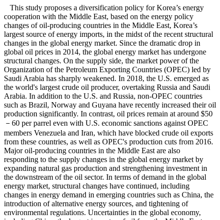
This study proposes a diversification policy for Korea’s energy
cooperation with the Middle East, based on the energy policy
changes of oil-producing countries in the Middle East, Korea’s
largest source of energy imports, in the midst of the recent structural
changes in the global energy market. Since the dramatic drop in
global oil prices in 2014, the global energy market has undergone
structural changes. On the supply side, the market power of the
Organization of the Petroleum Exporting Countries (OPEC) led by
Saudi Arabia has sharply weakened. In 2018, the U.S. emerged as
the world's largest crude oil producer, overtaking Russia and Saudi
Arabia. In addition to the U.S. and Russia, non-OPEC countries
such as Brazil, Norway and Guyana have recently increased their oil
production significantly. In contrast, oil prices remain at around $50
－60 per parrel even with U.S. economic sanctions against OPEC
members Venezuela and Iran, which have blocked crude oil exports
from these countries, as well as OPEC's production cuts from 2016.
Major oil-producing countries in the Middle East are also
responding to the supply changes in the global energy market by
expanding natural gas production and strengthening investment in
the downstream of the oil sector. In terms of demand in the global
energy market, structural changes have continued, including
changes in energy demand in emerging countries such as China, the
introduction of alternative energy sources, and tightening of
environmental regulations. Uncertainties in the global economy,