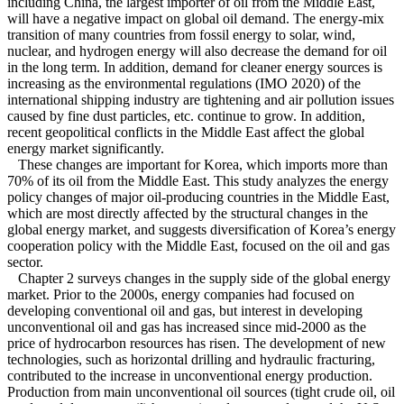
including China, the largest importer of oil from the Middle East,
will have a negative impact on global oil demand. The energy-mix
transition of many countries from fossil energy to solar, wind,
nuclear, and hydrogen energy will also decrease the demand for oil
in the long term. In addition, demand for cleaner energy sources is
increasing as the environmental regulations (IMO 2020) of the
international shipping industry are tightening and air pollution issues
caused by fine dust particles, etc. continue to grow. In addition,
recent geopolitical conflicts in the Middle East affect the global
energy market significantly.
These changes are important for Korea, which imports more than
70% of its oil from the Middle East. This study analyzes the energy
policy changes of major oil-producing countries in the Middle East,
which are most directly affected by the structural changes in the
global energy market, and suggests diversification of Korea’s energy
cooperation policy with the Middle East, focused on the oil and gas
sector.
Chapter 2 surveys changes in the supply side of the global energy
market. Prior to the 2000s, energy companies had focused on
developing conventional oil and gas, but interest in developing
unconventional oil and gas has increased since mid-2000 as the
price of hydrocarbon resources has risen. The development of new
technologies, such as horizontal drilling and hydraulic fracturing,
contributed to the increase in unconventional energy production.
Production from main unconventional oil sources (tight crude oil, oil