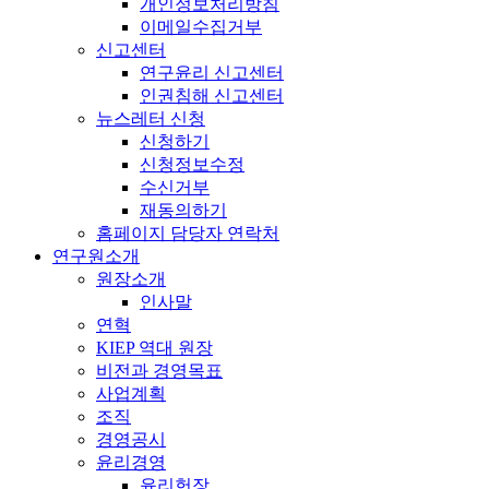
개인정보처리방침
이메일수집거부
신고센터
연구윤리 신고센터
인권침해 신고센터
뉴스레터 신청
신청하기
신청정보수정
수신거부
재동의하기
홈페이지 담당자 연락처
연구원소개
원장소개
인사말
연혁
KIEP 역대 원장
비전과 경영목표
사업계획
조직
경영공시
윤리경영
윤리헌장