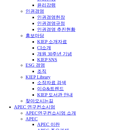
윤리강령
인권경영
인권경영헌장
인권경영규정
인권경영 추진현황
홍보마당
KIEP 소개자료
CI소개
개원 30주년 기념
KIEP SNS
ESG 경영
조직
KIEP Library
소장자료 검색
이슈&트렌드
KIEP 도서관 안내
찾아오시는길
APEC 연구컨소시엄
APEC연구컨소시엄 소개
APEC
APEC 이란