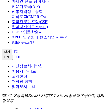
아세안·인도·남아시아
전문가포럼(AIF)
신흥지역정보종합
지식포탈(EMERiCs)
중국전문가포럼(CSF)
한미경제연구소(KEI)
EAER 영문학술지
APEC 연구센터 컨소시엄 사무국
KIEP 뉴스레터
TOP
닫기
TOP
LINK
개인정보처리방침
이용자 가이드
고객헌장
저작권 정책
찾아오시는길
30147 세종특별자치시 시청대로 370 세종국책연구단지 경제
정책동