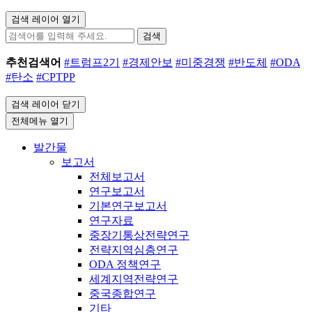
검색 레이어 열기
검색
추천검색어
#트럼프2기
#경제안보
#미중경쟁
#반도체
#ODA
#탄소
#CPTPP
검색 레이어 닫기
전체메뉴 열기
발간물
보고서
전체보고서
연구보고서
기본연구보고서
연구자료
중장기통상전략연구
전략지역심층연구
ODA 정책연구
세계지역전략연구
중국종합연구
기타