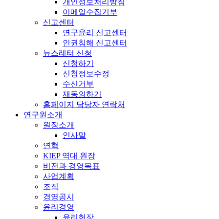
개인정보처리방침
이메일수집거부
신고센터
연구윤리 신고센터
인권침해 신고센터
뉴스레터 신청
신청하기
신청정보수정
수신거부
재동의하기
홈페이지 담당자 연락처
연구원소개
원장소개
인사말
연혁
KIEP 역대 원장
비전과 경영목표
사업계획
조직
경영공시
윤리경영
윤리헌장