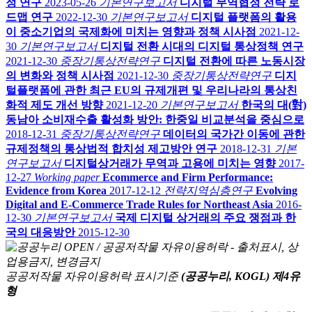
정 연구
2023-05-26
기본연구보고서
디지털 무역협정 전략 로
드맵 연구
2022-12-30
기본연구보고서
디지털 플랫폼의 활용
이 중소기업의 국제화에 미치는 영향과 정책 시사점
2021-12-
30
기본연구보고서
디지털 전환 시대의 디지털 통상정책 연구
2021-12-30
중장기통상전략연구
디지털 전환에 따른 노동시장
의 변화와 정책 시사점
2021-12-30
중장기통상전략연구
디지
털플랫폼에 관한 최근 EU의 규제개편 및 우리나라의 통상친
화적 제도 개선 방향
2021-12-20
기본연구보고서
한국의 대(對)
동남아 소비재수출 활성화 방안: 한중일 비교분석을 중심으로
2018-12-31
중장기통상전략연구
데이터의 국가간 이동에 관한
규제정책의 통상법적 합치성 제고방안 연구
2018-12-31
기본
연구보고서
디지털상거래가 무역과 고용에 미치는 영향
2017-
12-27
Working paper
Ecommerce and Firm Performance:
Evidence from Korea
2017-12-12
전략지역심층연구
Evolving
Digital and E-Commerce Trade Rules for Northeast Asia
2016-
12-30
기본연구보고서
국제 디지털 상거래의 주요 쟁점과 한
국의 대응방안
2015-12-30
공공저작물 자유이용허락 표시기준
(공공누리, KOGL) 제4유
형