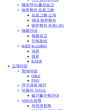
해외연수/출장보고
방문학자 프로그램
프로그램 소개
역대 방문학자
방문학자 커뮤니티
채용안내
채용공고
인재초빙
KIEP 뉴스레터
국문
영문
EAER
고객마당
참여마당
Q&A
FAQ
연구과제 제안
이용자 가이드
발간물구독안내
서비스정책
저작권정책