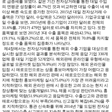
로 급증세를 보였다. 같은 기간 전자상거래를 통한 대일 수입
의 연평균 성장률이 48.7%인 것과 비교하면 대일 수출이 네 배
이상 빠른 속도로 증가한 것이다. 2015년 대일 전자상거래 수
출액은 737만 달러, 수입액은 5,256만 달러이다. 기업규모별 대
일 수출을 보면, 2015년에 중소기업이 233만 달러로 전체의
31.6%를, 기타가 479만 달러로 65.0%를 차지하고 있다. 또한
품목별로 보면 2015년 3대 수출 품목은 패션(42.5%), 뷰티
(19.1%), 식품(9.2%)으로, 이 세 품목은 전체의 70.8%를 차지할
정도로 수출 품목의 집중화가 나타났다.
제4장에서는 전자상거래를 통한 해외 수출 기업을 대상으로
실시한 설문조사의 결과를 분석하였다. 전체 응답 기업 330개
업체 중 대일 기업은 52개였다. 해외판매 온라인몰 유형에서는
글로벌 오픈마켓 입점(76.9%)이 가장 많았다. 해외 온라인몰
입점 시 애로요인으로는 상품 홍보마케팅이 가장 어렵다고 응
답하였다. 또한 해외 온라인 판매 시 애로요인으로는 해외 현
지에 적합한 홍보마케팅 실시(75.0%)가 가장 큰 어려움이라고
지적하였다. 해외 온라인 판매 시 중요한 고려 요소는 현지 시
장상황에 맞는 상품개발(61.5%), 제품 시장성 판단(59.6%), 홍
보마케팅 역량(51.9%)이라고 응답하였다. 수출신고와 관련된
애로사항으로는 지식 부족(50.0%), 신고절차 복잡(46.2%)을 주
로 지적하였다. 통관 신속화를 위해 2014년 7월 도입된 전자상
거래 간이수출 신고제도의 지속적 홍보와 함께 구체적인 애로