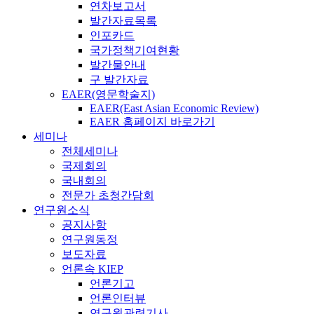
연차보고서
발간자료목록
인포카드
국가정책기여현황
발간물안내
구 발간자료
EAER(영문학술지)
EAER(East Asian Economic Review)
EAER 홈페이지 바로가기
세미나
전체세미나
국제회의
국내회의
전문가 초청간담회
연구원소식
공지사항
연구원동정
보도자료
언론속 KIEP
언론기고
언론인터뷰
연구원관련기사